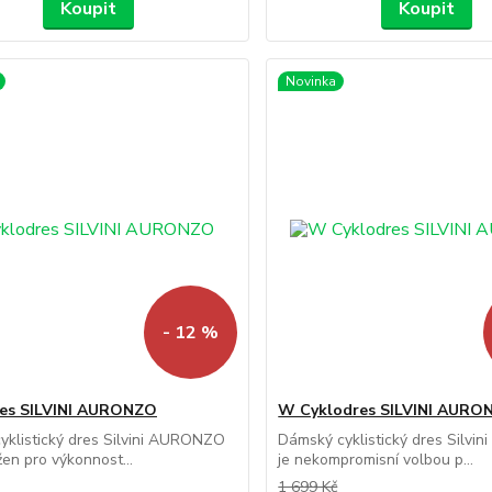
Koupit
Koupit
Novinka
- 12 %
res SILVINI AURONZO
W Cyklodres SILVINI AURO
yklistický dres Silvini AURONZO
Dámský cyklistický dres Silv
žen pro výkonnost...
je nekompromisní volbou p...
1 699 Kč