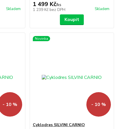
1 499 Kč
/
ks
Skladem
Skladem
1 239 Kč
bez DPH
Koupit
Novinka
- 10 %
- 10 %
Cyklodres SILVINI CARNIO