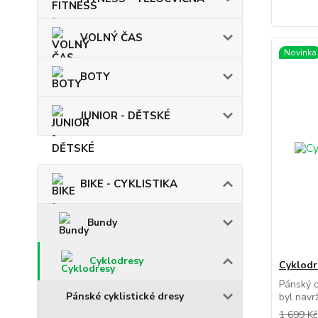
VOLNÝ ČAS
Novinka
BOTY
JUNIOR - DĚTSKÉ
BIKE - CYKLISTIKA
Bundy
Cyklodresy
Cyklod
Pánský c
Pánské cyklistické dresy
byl navr
1 699 Kč