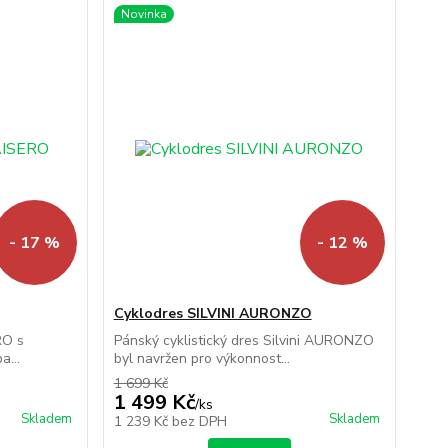
Novinka
- 17 %
- 12 %
Cyklodres SILVINI AURONZO
RO s
Pánský cyklistický dres Silvini AURONZO
a...
byl navržen pro výkonnost...
1 699 Kč
1 499 Kč
/
ks
Skladem
Skladem
1 239 Kč
bez DPH