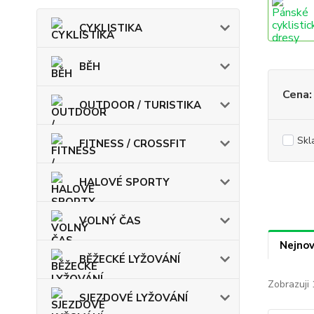
CYKLISTIKA
BĚH
Cena:
OUTDOOR / TURISTIKA
Skl
FITNESS / CROSSFIT
HALOVÉ SPORTY
VOLNÝ ČAS
Nejnov
BĚŽECKÉ LYŽOVÁNÍ
Zobrazuji 
SJEZDOVÉ LYŽOVÁNÍ