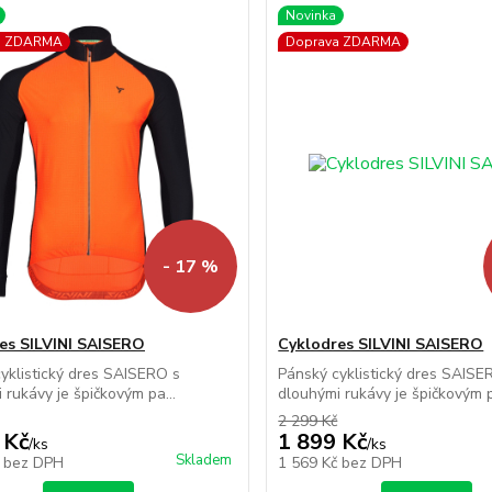
Novinka
a ZDARMA
Doprava ZDARMA
- 17 %
es SILVINI SAISERO
Cyklodres SILVINI SAISERO
yklistický dres SAISERO s
Pánský cyklistický dres SAISE
 rukávy je špičkovým pa...
dlouhými rukávy je špičkovým p
2 299 Kč
 Kč
1 899 Kč
/
ks
/
ks
Skladem
č
bez DPH
1 569 Kč
bez DPH