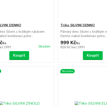
ILVINI DENNO
Triko SILVINI DENNO
res Silvini s krátkým rukávem
Pánský dres Silvini s krátkým
bízí kombinaci poho...
Denno nabízí kombinaci poho..
č
999 Kč
/
ks
/
ks
Skladem
ez DPH
826 Kč
bez DPH
Koupit
Koupit
Novinka