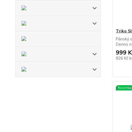
Triko S
Pánský d
Denno na
999 K
826 Kč
b
Novinka