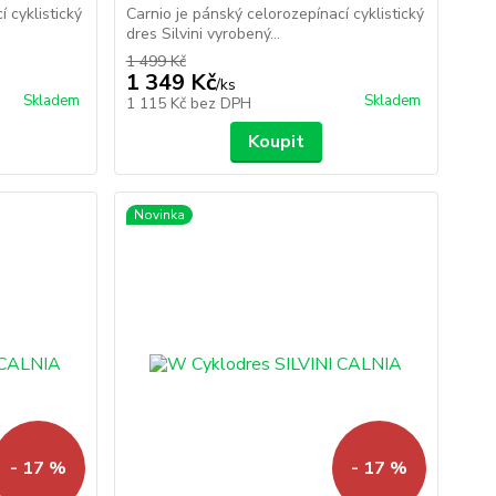
 cyklistický
Carnio je pánský celorozepínací cyklistický
dres Silvini vyrobený...
1 499 Kč
1 349 Kč
/
ks
Skladem
Skladem
1 115 Kč
bez DPH
Koupit
Novinka
- 17 %
- 17 %