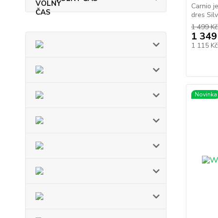
Carnio j
dres Silv
1 499 Kč
1 349
1 115 K
Novinka