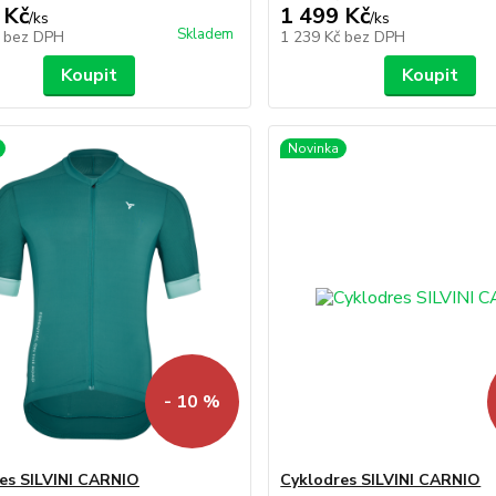
 Kč
1 499 Kč
/
ks
/
ks
Skladem
č
bez DPH
1 239 Kč
bez DPH
Koupit
Koupit
Novinka
- 10 %
es SILVINI CARNIO
Cyklodres SILVINI CARNIO