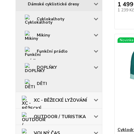
1 499
Dámské cyklistické dresy
1 239 K
Cyklokalhoty
Mikiny
Novinka
Funkční prádlo
DOPLŇKY
DĚTI
XC - BĚŽECKÉ LYŽOVÁNÍ
OUTDOOR / TURISTIKA
Cyklodr
VOLNÝ ČAS