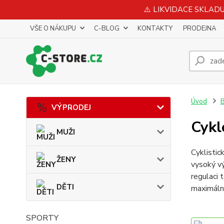
⚠️ LIKVIDACE SKLADU 
VŠE O NÁKUPU
C-BLOG
KONTAKTY
PRODEJNA
Úvod
B
VÝPRODEJ
Cykl
MUŽI
Cyklistic
ŽENY
vysoký vý
regulaci 
DĚTI
maximální
SPORTY