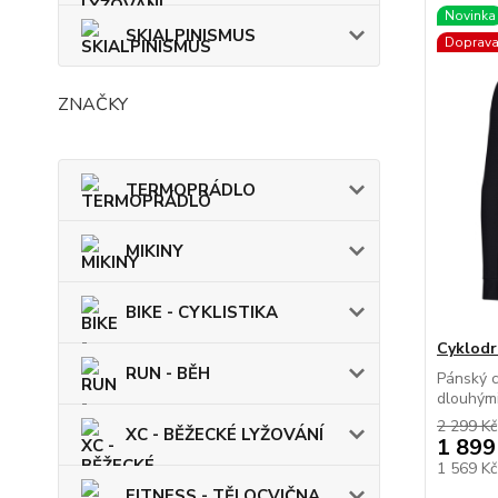
Novinka
SKIALPINISMUS
Doprav
ZNAČKY
TERMOPRÁDLO
MIKINY
BIKE - CYKLISTIKA
Cyklodr
RUN - BĚH
Pánský c
dlouhými
2 299 Kč
XC - BĚŽECKÉ LYŽOVÁNÍ
1 899
1 569 K
FITNESS - TĚLOCVIČNA