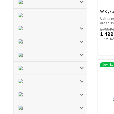
W Cyklo
Calnia j
dres Silv
1 799 Kč
1 499
1 239 K
Novinka