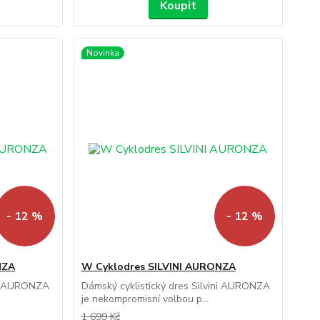
Koupit
Novinka
- 12 %
- 12 %
NZA
W Cyklodres SILVINI AURONZA
ini AURONZA
Dámský cyklistický dres Silvini AURONZA
je nekompromisní volbou p...
1 699 Kč