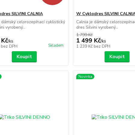
dres SILVINI CALNIA
W Cyklodres SILVINI CALNI
e dámský celorozepínací cyklistický
Calnia je dámský celorozepínac
ini vyrobený...
dres Silvini vyrobený...
1 799 Kč
 Kč
1 499 Kč
/
ks
/
ks
Skladem
č
bez DPH
1 239 Kč
bez DPH
Koupit
Koupit
Novinka