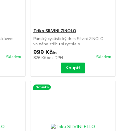
Triko SILVINI ZINOLO
 rukávem
Pánský cyklistický dres Silvini ZINOLO
.
volného střihu si rychle o...
999 Kč
/
ks
Skladem
Skladem
826 Kč
bez DPH
Koupit
Novinka