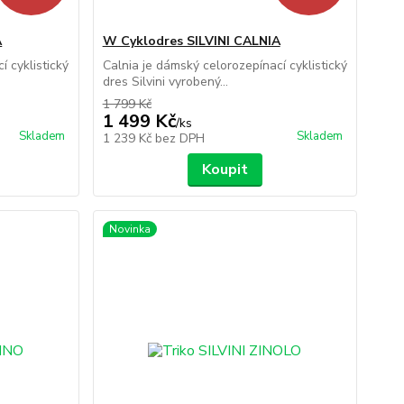
A
W Cyklodres SILVINI CALNIA
í cyklistický
Calnia je dámský celorozepínací cyklistický
dres Silvini vyrobený...
1 799 Kč
1 499 Kč
/
ks
Skladem
Skladem
1 239 Kč
bez DPH
Koupit
Novinka