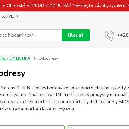
⚠️ Obrovský VÝPRODEJ AŽ 80 %💥 Neváhejte, zásoby rychle m
SERVIS
Hledat
+420
IKE - CYKLISTIKA
Cyklodresy
odresy
ké dresy SILVINI jsou vytvořeny ve spolupráci s elitními cyklisty
kon a kvalitu. Anatomický střih a ultra-lehký prodyšný materiál
teploty i v extrémních letních podmínkách. Cyklistické dresy SILVINI
 výkon a komfort při každém výjezdu.