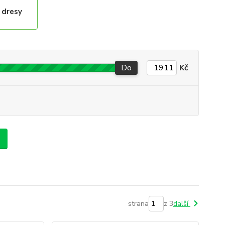
 dresy
Do
Kč
strana
z 3
další