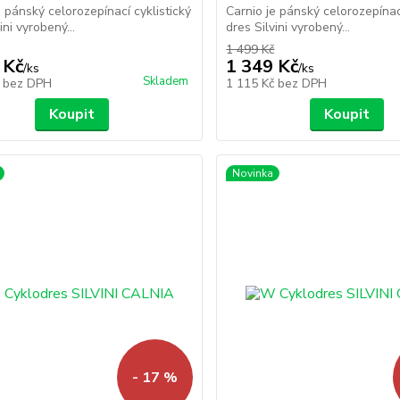
e pánský celorozepínací cyklistický
Carnio je pánský celorozepínací
ini vyrobený...
dres Silvini vyrobený...
1 499 Kč
 Kč
1 349 Kč
/
ks
/
ks
Skladem
č
bez DPH
1 115 Kč
bez DPH
Koupit
Koupit
Novinka
- 17 %