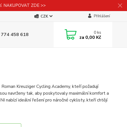
izí. NAKUPOVAT ZDE >>
Přihlášení
CZK
0
ks
 774 458 618
za
0,00 Kč
 z Roman Kreuziger Cycling Academy, kteří požadují
 jsou navrženy tak, aby poskytovaly maximální komfort a
 nabízí ideální řešení pro náročné cyklisty, kteří chtějí