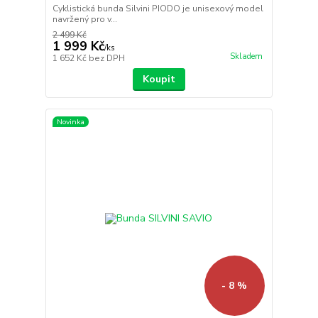
Cyklistická bunda Silvini PIODO je unisexový model
navržený pro v...
2 499 Kč
1 999 Kč
/
ks
Skladem
1 652 Kč
bez DPH
Koupit
Novinka
- 8 %