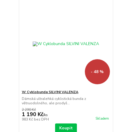
- 48 %
W Cyklobunda SILVINI VALENZA
Dámská ultralehká cyklistická bunda z
větruodolného, ​​ale prodyš...
2 290 Kč
1 190 Kč
/
ks
Skladem
983 Kč
bez DPH
Koupit