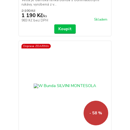
rukávy, vyrobená z v...
2 190 Kč
1 190 Kč
/
ks
Skladem
983 Kč
bez DPH
Koupit
Doprava ZDARMA
- 58 %