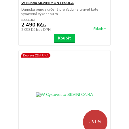
W Bunda SILVINI MONTESOLA
Dámská bunda určená pro jízdu na gravel kole,
vybavená výkonnou m...
5 990 Kč
2 490 Kč
/
ks
Skladem
2 058 Kč
bez DPH
Koupit
Doprava ZDARMA
- 31 %