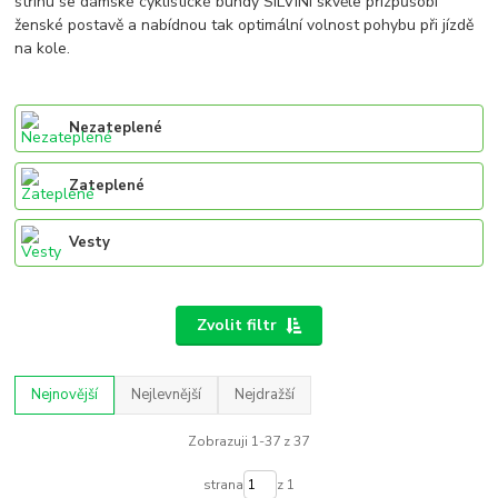
střihu se dámské cyklistické bundy SILVINI skvěle přizpůsobí
ženské postavě a nabídnou tak optimální volnost pohybu při jízdě
na kole.
Nezateplené
Zateplené
Vesty
Zvolit filtr
Nejnovější
Nejlevnější
Nejdražší
Zobrazuji 1-37 z 37
strana
z 1