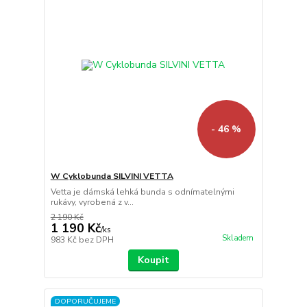
- 46 %
W Cyklobunda SILVINI VETTA
Vetta je dámská lehká bunda s odnímatelnými
rukávy, vyrobená z v...
2 190 Kč
1 190 Kč
/
ks
Skladem
983 Kč
bez DPH
Koupit
DOPORUČUJEME