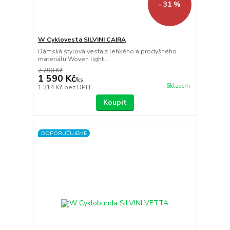
- 31 %
W Cyklovesta SILVINI CAIRA
Dámská stylová vesta z lehkého a prodyšného
materiálu Woven light...
2 290 Kč
1 590 Kč
/
ks
Skladem
1 314 Kč
bez DPH
Koupit
DOPORUČUJEME