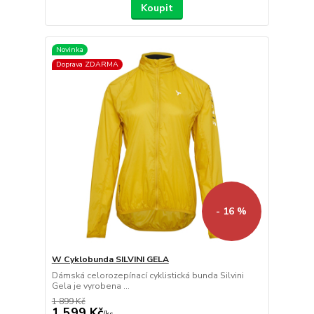
Koupit
Novinka
Doprava ZDARMA
- 16 %
W Cyklobunda SILVINI GELA
Dámská celorozepínací cyklistická bunda Silvini
Gela je vyrobena ...
1 899 Kč
1 599 Kč