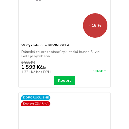
- 16 %
W Cyklobunda SILVINI GELA
Dámská celorozepínací cyklistická bunda Silvini
Gela je vyrobena ...
1 899 Kč
1 599 Kč
/
ks
Skladem
1 321 Kč
bez DPH
Koupit
DOPORUČUJEME
Doprava ZDARMA