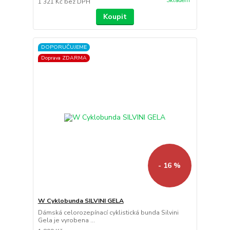
Skladem
1 321 Kč
bez DPH
Koupit
DOPORUČUJEME
Doprava ZDARMA
- 16 %
W Cyklobunda SILVINI GELA
Dámská celorozepínací cyklistická bunda Silvini
Gela je vyrobena ...