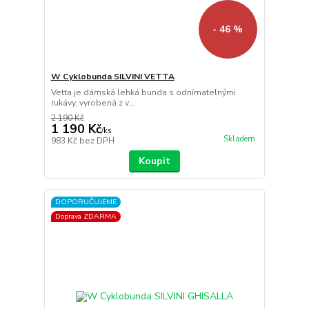
- 46 %
W Cyklobunda SILVINI VETTA
Vetta je dámská lehká bunda s odnímatelnými
rukávy, vyrobená z v...
2 190 Kč
1 190 Kč
/
ks
Skladem
983 Kč
bez DPH
Koupit
DOPORUČUJEME
Doprava ZDARMA