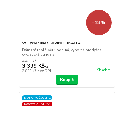
- 24 %
W Cyklobunda SILVINI GHISALLA
Dámská teplá, větruodolná, výborně prodyšná
cyklistická bunda s m...
4 490 Kč
3 399 Kč
/
ks
Skladem
2 809 Kč
bez DPH
Koupit
DOPORUČUJEME
Doprava ZDARMA