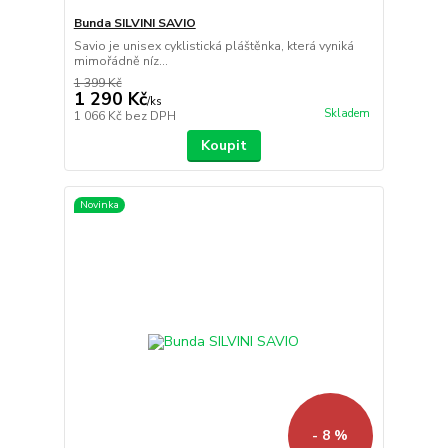
Bunda SILVINI SAVIO
Savio je unisex cyklistická pláštěnka, která vyniká
mimořádně níz...
1 399 Kč
1 290 Kč
/
ks
Skladem
1 066 Kč
bez DPH
Koupit
Novinka
- 8 %