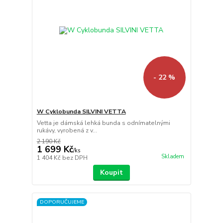
- 22 %
W Cyklobunda SILVINI VETTA
Vetta je dámská lehká bunda s odnímatelnými
rukávy, vyrobená z v...
2 190 Kč
1 699 Kč
/
ks
Skladem
1 404 Kč
bez DPH
Koupit
DOPORUČUJEME