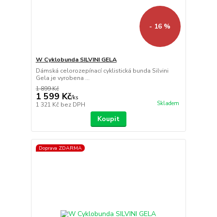
- 16 %
W Cyklobunda SILVINI GELA
Dámská celorozepínací cyklistická bunda Silvini
Gela je vyrobena ...
1 899 Kč
1 599 Kč
/
ks
Skladem
1 321 Kč
bez DPH
Koupit
Doprava ZDARMA