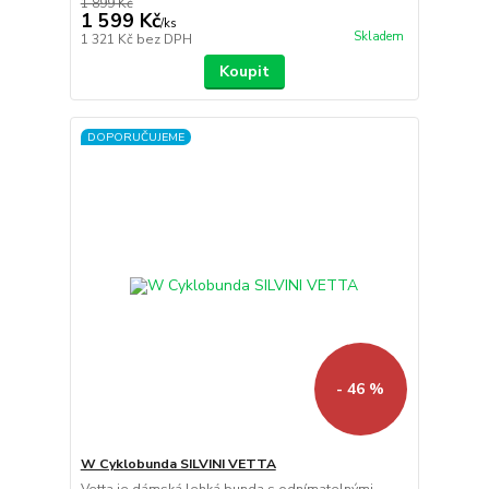
1 899 Kč
1 599 Kč
/
ks
Skladem
1 321 Kč
bez DPH
Koupit
DOPORUČUJEME
- 46 %
W Cyklobunda SILVINI VETTA
Vetta je dámská lehká bunda s odnímatelnými