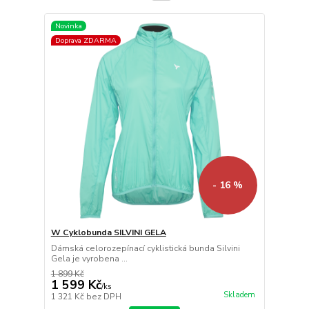
Novinka
Doprava ZDARMA
- 16 %
W Cyklobunda SILVINI GELA
Dámská celorozepínací cyklistická bunda Silvini
Gela je vyrobena ...
1 899 Kč
1 599 Kč
/
ks
Skladem
1 321 Kč
bez DPH