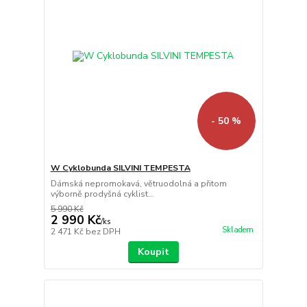
- 50 %
W Cyklobunda SILVINI TEMPESTA
Dámská nepromokavá, větruodolná a přitom
výborně prodyšná cyklist...
5 990 Kč
2 990 Kč
/
ks
Skladem
2 471 Kč
bez DPH
Koupit