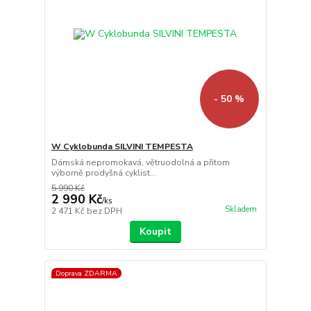
- 50 %
W Cyklobunda SILVINI TEMPESTA
Dámská nepromokavá, větruodolná a přitom
výborně prodyšná cyklist...
5 990 Kč
2 990 Kč
/
ks
Skladem
2 471 Kč
bez DPH
Koupit
Doprava ZDARMA