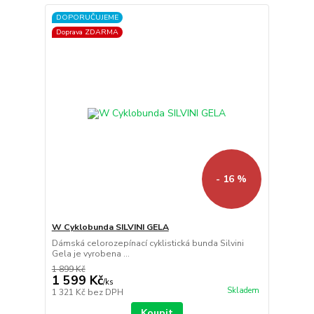
DOPORUČUJEME
Doprava ZDARMA
- 16 %
W Cyklobunda SILVINI GELA
Dámská celorozepínací cyklistická bunda Silvini
Gela je vyrobena ...
1 899 Kč
1 599 Kč
/
ks
Skladem
1 321 Kč
bez DPH
Koupit