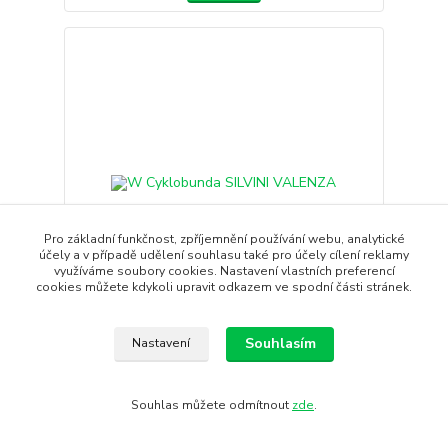
Pro základní funkčnost, zpříjemnění používání webu, analytické
účely a v případě udělení souhlasu také pro účely cílení reklamy
využíváme soubory cookies. Nastavení vlastních preferencí
- 48 %
cookies můžete kdykoli upravit odkazem ve spodní části stránek.
Souhlasím
Nastavení
W Cyklobunda SILVINI VALENZA
Dámská ultralehká cyklistická bunda z
větruodolného, ​​ale prodyš...
2 290 Kč
Souhlas můžete odmítnout
zde
.
1 190 Kč
/
ks
Skladem
983 Kč
bez DPH