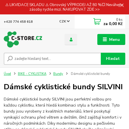
⚠️ LIKVIDACE SKLADU ⚠️ Obrovský VÝPRODEJ AŽ 80 %💥 Neváhejte,
zásoby rychle mizí. NAKUPOVAT ZDE >>
0
ks
CZK
+420 774 458 618
za
0,00 Kč
Menu
Hledat
Úvod
BIKE - CYKLISTIKA
Bundy
Dámské cyklistické bundy
Dámské cyklistické bundy SILVINI
Dámské cyklistické bundy SILVINI jsou perfektní volbou pro
každou cyklistku, která hledá kombinaci stylu a funkčnosti. Tyto
bundy jsou vyrobeny z kvalitních materiálů, které poskytují
vynikající ochranu před větrem a deštěm, čímž zajišťují komfort i v
náročných podmínkách. Díky modernímu designu a pečlivému