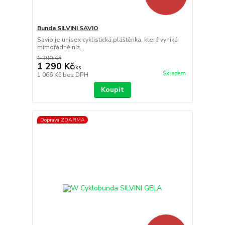
Bunda SILVINI SAVIO
Savio je unisex cyklistická pláštěnka, která vyniká
mimořádně níz...
1 399 Kč
1 290 Kč
/
ks
Skladem
1 066 Kč
bez DPH
Koupit
Doprava ZDARMA