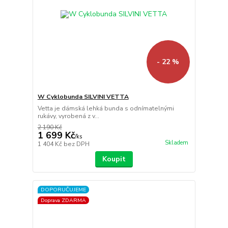
- 22 %
W Cyklobunda SILVINI VETTA
Vetta je dámská lehká bunda s odnímatelnými
rukávy, vyrobená z v...
2 190 Kč
1 699 Kč
/
ks
Skladem
1 404 Kč
bez DPH
Koupit
DOPORUČUJEME
Doprava ZDARMA