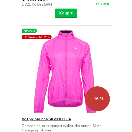
/
ks
Skladem
1 321 Kč
bez DPH
Koupit
Novinka
Doprava ZDARMA
- 16 %
W Cyklobunda SILVINI GELA
Dámská celorozepínací cyklistická bunda Silvini
Gela je vyrobena ...