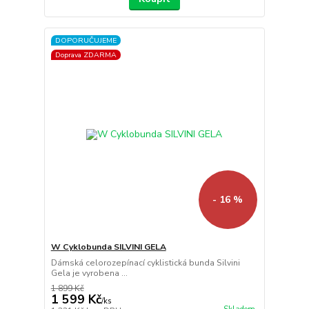
DOPORUČUJEME
Doprava ZDARMA
- 16 %
W Cyklobunda SILVINI GELA
Dámská celorozepínací cyklistická bunda Silvini
Gela je vyrobena ...
1 899 Kč
1 599 Kč
/
ks