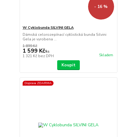
- 16 %
W Cyklobunda SILVINI GELA
Dámská celorozepínací cyklistická bunda Silvini
Gela je vyrobena ...
1 899 Kč
1 599 Kč
/
ks
Skladem
1 321 Kč
bez DPH
Koupit
Doprava ZDARMA