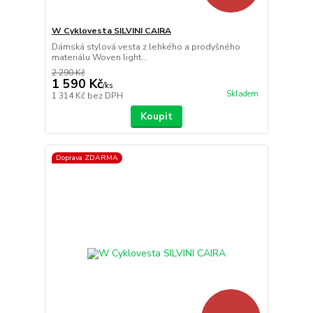
W Cyklovesta SILVINI CAIRA
Dámská stylová vesta z lehkého a prodyšného
materiálu Woven light...
2 290 Kč
1 590 Kč
/
ks
Skladem
1 314 Kč
bez DPH
Koupit
Doprava ZDARMA