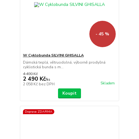
- 45 %
W Cyklobunda SILVINI GHISALLA
Dámská teplá, větruodolná, výborně prodyšná
cyklistická bunda s m...
4 490 Kč
2 490 Kč
/
ks
Skladem
2 058 Kč
bez DPH
Koupit
Doprava ZDARMA