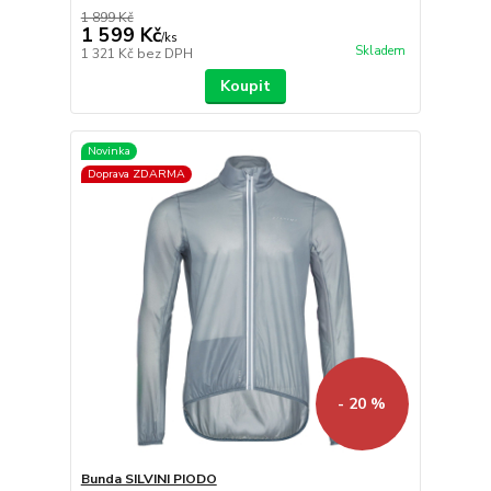
1 899 Kč
1 599 Kč
/
ks
Skladem
1 321 Kč
bez DPH
Koupit
Novinka
Doprava ZDARMA
- 20 %
Bunda SILVINI PIODO