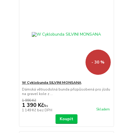
- 30 %
W Cyklobunda SILVINI MONSANA
Dámská větruodolná bunda přizpůsobená pro jízdu
na gravel kole z ...
1 990 Kč
1 390 Kč
/
ks
Skladem
1 149 Kč
bez DPH
Koupit