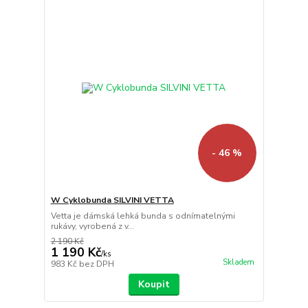
- 46 %
W Cyklobunda SILVINI VETTA
Vetta je dámská lehká bunda s odnímatelnými
rukávy, vyrobená z v...
2 190 Kč
1 190 Kč
/
ks
Skladem
983 Kč
bez DPH
Koupit