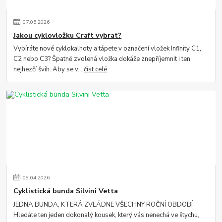
07
.
05
.
2026
Jakou cyklovložku Craft vybrat?
Vybíráte nové cyklokalhoty a tápete v označení vložek Infinity C1,
C2 nebo C3? Špatně zvolená vložka dokáže znepříjemnit i ten
nejhezčí švih. Aby se v...
číst celé
09
.
04
.
2026
Cyklistická bunda Silvini Vetta
JEDNA BUNDA, KTERÁ ZVLÁDNE VŠECHNY ROČNÍ OBDOBÍ
Hledáte ten jeden dokonalý kousek, který vás nenechá ve štychu,