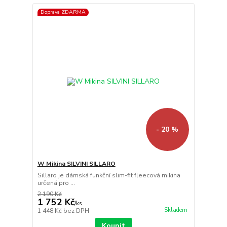
Doprava ZDARMA
- 20 %
W Mikina SILVINI SILLARO
Sillaro je dámská funkční slim-fit fleecová mikina
určená pro ...
2 190 Kč
1 752 Kč
/
ks
Skladem
1 448 Kč
bez DPH
Koupit