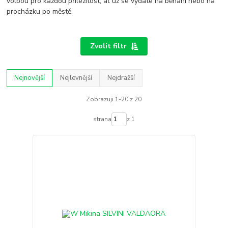
volbou pro každou příležitost, ať už se vydáte na běhání nebo na
procházku po městě.
Zvolit filtr
Nejnovější
Nejlevnější
Nejdražší
Zobrazuji 1-20 z 20
strana
z 1