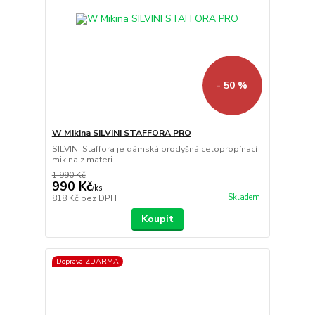
- 50 %
W Mikina SILVINI STAFFORA PRO
SILVINI Staffora je dámská prodyšná celopropínací
mikina z materi...
1 990 Kč
990 Kč
/
ks
Skladem
818 Kč
bez DPH
Koupit
Doprava ZDARMA