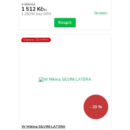
1 890 Kč
1 512 Kč
/
ks
Skladem
1 250 Kč
bez DPH
Koupit
Doprava ZDARMA
- 20 %
W Mikina SILVINI LATERA