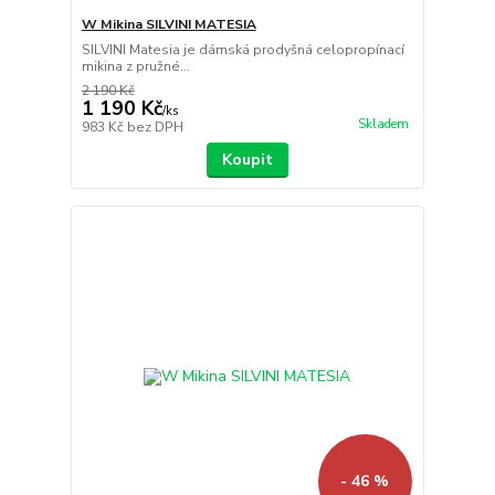
W Mikina SILVINI MATESIA
SILVINI Matesia je dámská prodyšná celopropínací
mikina z pružné...
2 190 Kč
1 190 Kč
/
ks
Skladem
983 Kč
bez DPH
Koupit
- 46 %