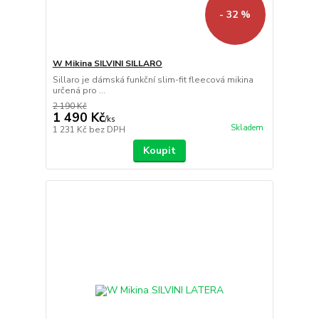
- 32 %
W Mikina SILVINI SILLARO
Sillaro je dámská funkční slim-fit fleecová mikina
určená pro ...
2 190 Kč
1 490 Kč
/
ks
Skladem
1 231 Kč
bez DPH
Koupit