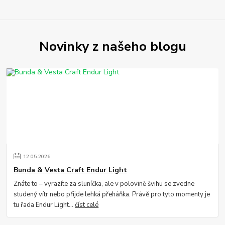
Novinky z našeho blogu
12
.
05
.
2026
Bunda & Vesta Craft Endur Light
Znáte to – vyrazíte za sluníčka, ale v polovině švihu se zvedne
studený vítr nebo přijde lehká přeháňka. Právě pro tyto momenty je
tu řada Endur Light...
číst celé