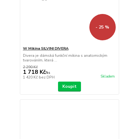
- 25 %
W Mikina SILVINI DIVERA
Divera je dámská funkční mikina s anatomickým
tvarováním, která ...
2 290 Kč
1 718 Kč
/
ks
Skladem
1 420 Kč
bez DPH
Koupit