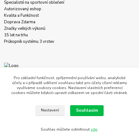
Specialisté na sportovní oblečení
Autorizovaný eshop
Kvalita a Funkčnost
Doprava Zdarma
Značky velkých výkonů
15 let na trhu
Průkopník systému 3 vrstev
+420 774 458 618
Pro základní funkčnost, zpříjemnění používání webu, analytické
účely a v případě udělení souhlasu také pro účely cílení reklamy
využíváme soubory cookies. Nastavení vlastních preferencí
obchod@c-store.cz
cookies můžete kdykoli upravit odkazem ve spodní části stránek.
Souhlasím
Nastavení
Souhlas můžete odmítnout
zde
.