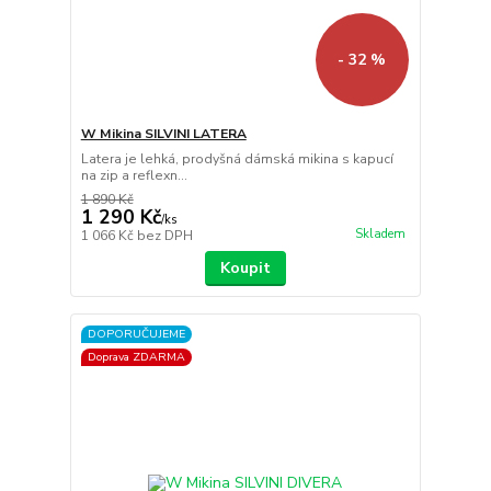
- 32 %
W Mikina SILVINI LATERA
Latera je lehká, prodyšná dámská mikina s kapucí
na zip a reflexn...
1 890 Kč
1 290 Kč
/
ks
Skladem
1 066 Kč
bez DPH
Koupit
DOPORUČUJEME
Doprava ZDARMA