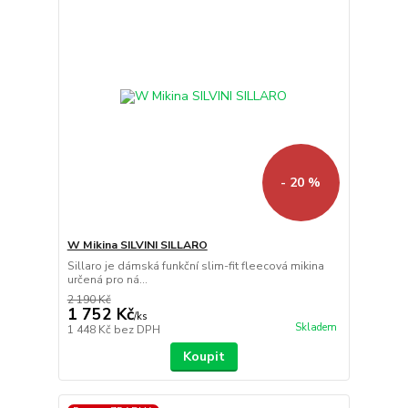
- 20 %
W Mikina SILVINI SILLARO
Sillaro je dámská funkční slim-fit fleecová mikina
určená pro ná...
2 190 Kč
1 752 Kč
/
ks
Skladem
1 448 Kč
bez DPH
Koupit