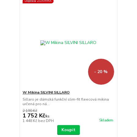
Doprava ZDARMA
- 20 %
W Mikina SILVINI SILLARO
Sillaro je dámská funkční slim-fit fleecová mikina
určená pro ná...
2 190 Kč
1 752 Kč
/
ks
Skladem
1 448 Kč
bez DPH
Koupit