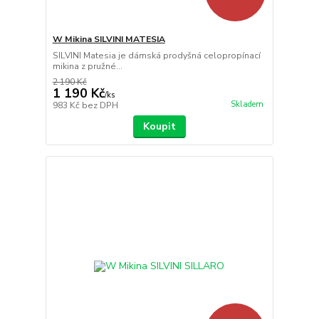
W Mikina SILVINI MATESIA
SILVINI Matesia je dámská prodyšná celopropínací
mikina z pružné...
2 190 Kč
1 190 Kč
/
ks
Skladem
983 Kč
bez DPH
Koupit