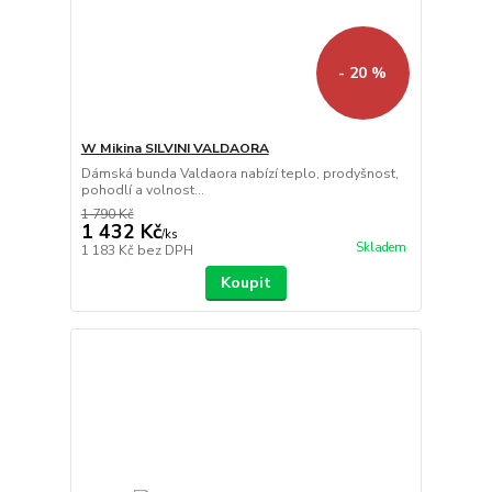
- 20 %
W Mikina SILVINI VALDAORA
Dámská bunda Valdaora nabízí teplo, prodyšnost,
pohodlí a volnost...
1 790 Kč
1 432 Kč
/
ks
Skladem
1 183 Kč
bez DPH
Koupit