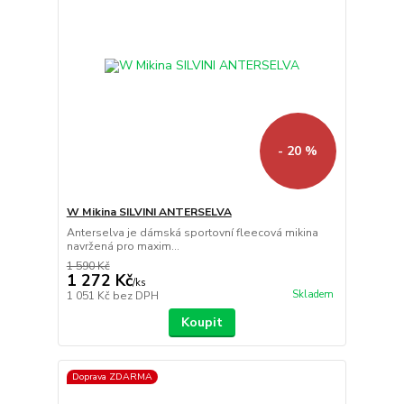
- 20 %
W Mikina SILVINI ANTERSELVA
Anterselva je dámská sportovní fleecová mikina
navržená pro maxim...
1 590 Kč
1 272 Kč
/
ks
Skladem
1 051 Kč
bez DPH
Koupit
Doprava ZDARMA