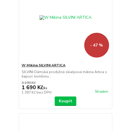
- 47 %
W Mikina SILVINI ARTICA
SILVINI Dámská prodyšná skialpová mikina Artica s
kapucí, kombinu...
3 190 Kč
1 690 Kč
/
ks
Skladem
1 397 Kč
bez DPH
Koupit