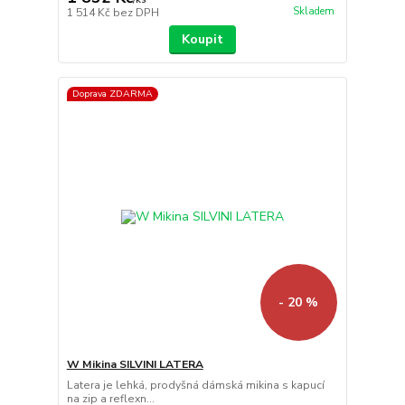
Skladem
1 514 Kč
bez DPH
Koupit
Doprava ZDARMA
- 20 %
W Mikina SILVINI LATERA
Latera je lehká, prodyšná dámská mikina s kapucí
na zip a reflexn...