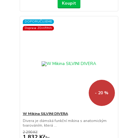
Koupit
DOPORUČUJEME
Doprava ZDARMA
- 20 %
W Mikina SILVINI DIVERA
Divera je dámská funkční mikina s anatomickým
tvarováním, která ...
2 290 Kč
1 832 Kč
/
ks