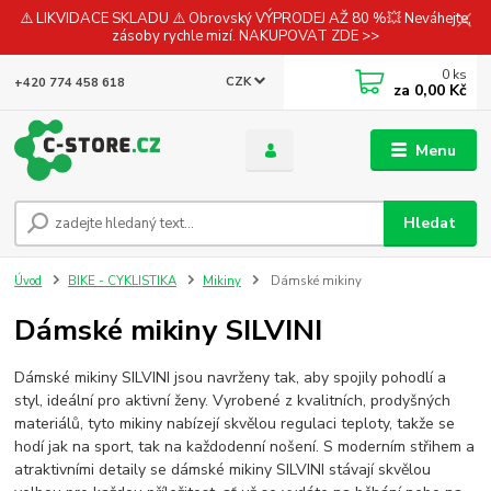
⚠️ LIKVIDACE SKLADU ⚠️ Obrovský VÝPRODEJ AŽ 80 %💥 Neváhejte,
zásoby rychle mizí. NAKUPOVAT ZDE >>
0
ks
CZK
+420 774 458 618
za
0,00 Kč
Menu
Hledat
Úvod
BIKE - CYKLISTIKA
Mikiny
Dámské mikiny
Dámské mikiny SILVINI
Dámské mikiny SILVINI jsou navrženy tak, aby spojily pohodlí a
styl, ideální pro aktivní ženy. Vyrobené z kvalitních, prodyšných
materiálů, tyto mikiny nabízejí skvělou regulaci teploty, takže se
hodí jak na sport, tak na každodenní nošení. S moderním střihem a
atraktivními detaily se dámské mikiny SILVINI stávají skvělou