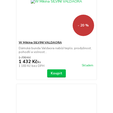
- 20 %
W Mikina SILVINI VALDAORA
Dámská bunda Valdaora nabízí teplo, prodyšnost,
pohodlí a volnost...
1 790 Kč
1 432 Kč
/
ks
Skladem
1 183 Kč
bez DPH
Koupit