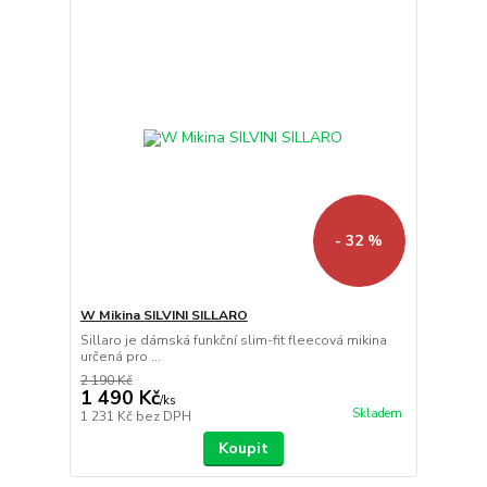
- 32 %
W Mikina SILVINI SILLARO
Sillaro je dámská funkční slim-fit fleecová mikina
určená pro ...
2 190 Kč
1 490 Kč
/
ks
Skladem
1 231 Kč
bez DPH
Koupit