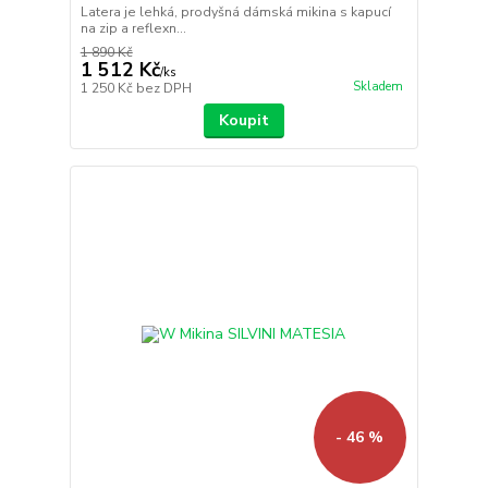
Latera je lehká, prodyšná dámská mikina s kapucí
na zip a reflexn...
1 890 Kč
1 512 Kč
/
ks
Skladem
1 250 Kč
bez DPH
Koupit
- 46 %