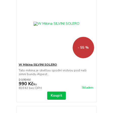
- 55 %
W Mikina SILVINI SOLERO
Tato mikina je skvělou spodní vrstvou pod naši
zimní bundu Alpest...
2 190 Kč
990 Kč
/
ks
Skladem
818 Kč
bez DPH
Koupit