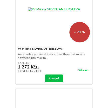
- 20 %
W Mikina SILVINI ANTERSELVA
Anterselva je dámská sportovní fleecová mikina
navržená pro maxim...
1 590 Kč
1 272 Kč
/
ks
Skladem
1 051 Kč
bez DPH
Koupit