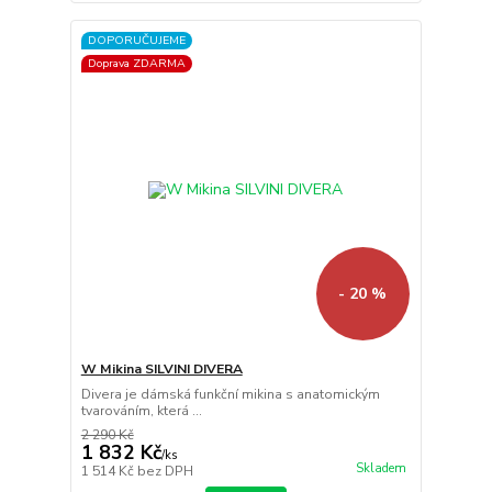
DOPORUČUJEME
Doprava ZDARMA
- 20 %
W Mikina SILVINI DIVERA
Divera je dámská funkční mikina s anatomickým
tvarováním, která ...
2 290 Kč
1 832 Kč
/
ks
Skladem
1 514 Kč
bez DPH