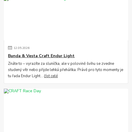
12
.
05
.
2026
Bunda & Vesta Craft Endur Light
Znáte to – vyrazíte za sluníčka, ale v polovině švihu se zvedne
studený vítr nebo přijde lehká přeháňka. Právě pro tyto momenty je
tu řada Endur Light...
číst celé