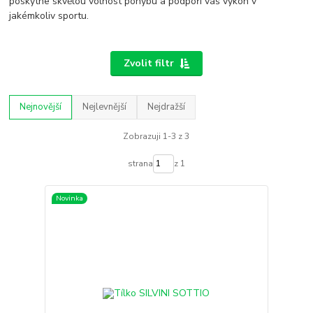
poskytne skvělou volnost pohybu a podpoří váš výkon v
jakémkoliv sportu.
Zvolit filtr
Nejnovější
Nejlevnější
Nejdražší
Zobrazuji 1-3 z 3
strana
z 1
Novinka