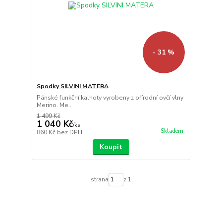
- 31 %
Spodky SILVINI MATERA
Pánské funkční kalhoty vyrobeny z přírodní ovčí vlny
Merino. Me...
1 499 Kč
1 040 Kč
/
ks
Skladem
860 Kč
bez DPH
Koupit
strana
z 1