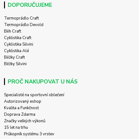
DOPORUČUJEME
Termoprádlo Craft
Termoprádlo Devold
Běh Craft
Cyklistika Craft
Cyklistika Silvini
Cyklistika Alé
Běžky Craft
Běžky Silvini
PROČ NAKUPOVAT U NÁS
Specialisté na sportovní oblečení
Autorizovaný eshop
Kvalita a Funkčnost
Doprava Zdarma
Značky velkých výkonů
15 let na trhu
Průkopník systému 3 vrstev