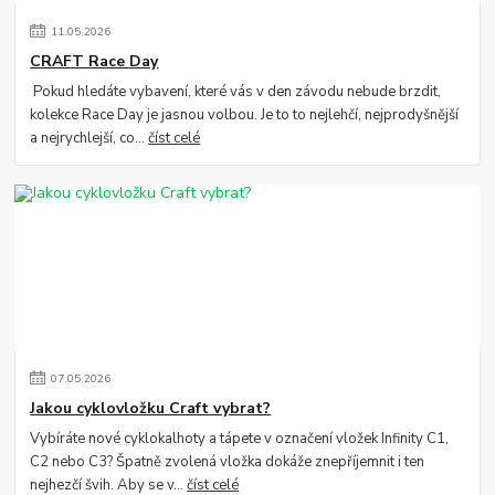
11
.
05
.
2026
CRAFT Race Day
Pokud hledáte vybavení, které vás v den závodu nebude brzdit,
kolekce Race Day je jasnou volbou. Je to to nejlehčí, nejprodyšnější
a nejrychlejší, co...
číst celé
07
.
05
.
2026
Jakou cyklovložku Craft vybrat?
Vybíráte nové cyklokalhoty a tápete v označení vložek Infinity C1,
C2 nebo C3? Špatně zvolená vložka dokáže znepříjemnit i ten
nejhezčí švih. Aby se v...
číst celé