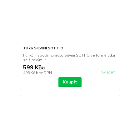
Tílko SILVINI SOTTIO
Funkční spodní prádlo Silvini SOTTIO ve formě tílka
se širokými r...
599 Kč
/
ks
Skladem
495 Kč
bez DPH
Koupit