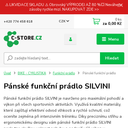
⚠️ LIKVIDACE SKLADU ⚠️ Obrovský VÝPRODEJ AŽ 80 %💥 Neváhejte,
zásoby rychle mizí. NAKUPOVAT ZDE >>
0
ks
CZK
+420 774 458 618
za
0,00 Kč
Menu
Hledat
Úvod
BIKE - CYKLISTIKA
Funkční prádlo
Pánské funkční prádlo
Pánské funkční prádlo SILVINI
Pánské funkční prádlo SILVINI je navrženo pro maximální pohodlí a
výkon při všech sportovních aktivitách. Využívá kvalitní materiály,
které zajišťují efektivní odvod vlhkosti a rychlé schnutí, což
oceníte zejména při intenzivním tréninku. Díky preciznímu střihu a
ergonomickému designu vám pánské funkční prádlo SILVINI