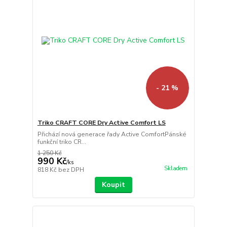
- 21 %
Triko CRAFT CORE Dry Active Comfort LS
Přichází nová generace řady Active ComfortPánské
funkční triko CR...
1 250 Kč
990 Kč
/
ks
Skladem
818 Kč
bez DPH
Koupit