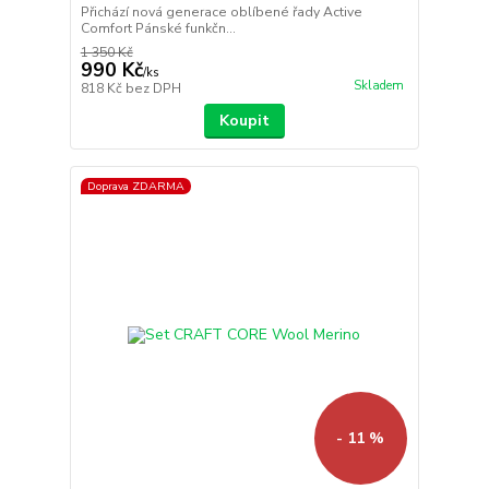
Přichází nová generace oblíbené řady Active
Comfort Pánské funkčn...
1 350 Kč
990 Kč
/
ks
Skladem
818 Kč
bez DPH
Koupit
Doprava ZDARMA
- 11 %