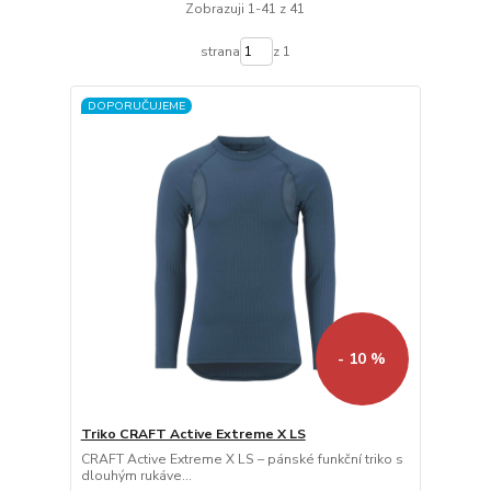
Zobrazuji 1-41 z 41
strana
z 1
DOPORUČUJEME
- 10 %
Triko CRAFT Active Extreme X LS
CRAFT Active Extreme X LS – pánské funkční triko s
dlouhým rukáve...