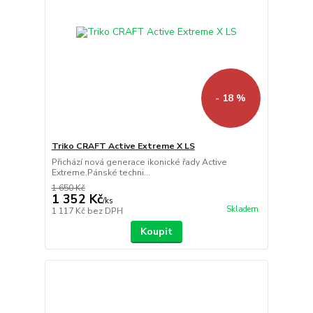
- 18 %
Triko CRAFT Active Extreme X LS
Přichází nová generace ikonické řady Active
Extreme.Pánské techni...
1 650 Kč
1 352 Kč
/
ks
Skladem
1 117 Kč
bez DPH
Koupit