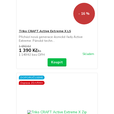
- 16 %
Triko CRAFT Active Extreme X LS
Přichází nová generace ikonické řady Active
Extreme. Pánské techn...
1 650 Kč
1 390 Kč
/
ks
Skladem
1 149 Kč
bez DPH
Koupit
DOPORUČUJEME
Doprava ZDARMA