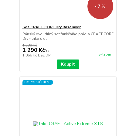
- 7 %
Set CRAFT CORE Dry Baselayer
Pánský dvoudílný set funkčního prádla CRAFT CORE
Dry - triko s dl...
1 390 Kč
1 290 Kč
/
ks
Skladem
1 066 Kč
bez DPH
Koupit
DOPORUČUJEME