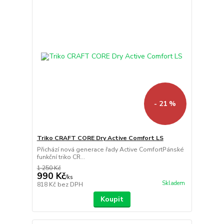
- 21 %
Triko CRAFT CORE Dry Active Comfort LS
Přichází nová generace řady Active ComfortPánské
funkční triko CR...
1 250 Kč
990 Kč
/
ks
Skladem
818 Kč
bez DPH
Koupit