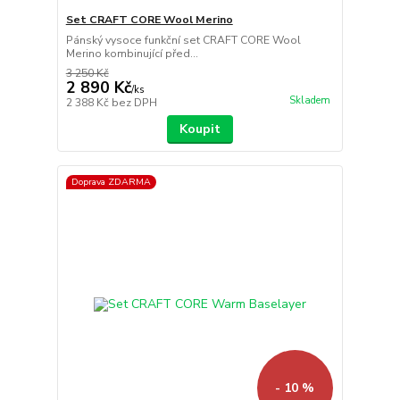
Set CRAFT CORE Wool Merino
Pánský vysoce funkční set CRAFT CORE Wool
Merino kombinující před...
3 250 Kč
2 890 Kč
/
ks
Skladem
2 388 Kč
bez DPH
Koupit
Doprava ZDARMA
- 10 %