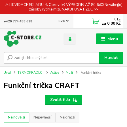
⚠️ LIKVIDACE SKLADU ⚠️ Obrovský VÝPRODEJ AŽ 80 %💥 Neváhejte,
zásoby rychle mizí. NAKUPOVAT ZDE >>
0
ks
CZK
+420 774 458 618
za
0,00 Kč
Menu
Hledat
Úvod
TERMOPRÁDLO
Active
Muži
Funkční trička
Funkční trička CRAFT
Zvolit filtr
Nejnovější
Nejlevnější
Nejdražší