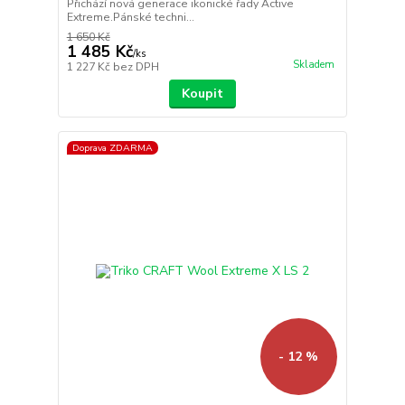
Přichází nová generace ikonické řady Active
Extreme.Pánské techni...
1 650 Kč
1 485 Kč
/
ks
Skladem
1 227 Kč
bez DPH
Koupit
Doprava ZDARMA
- 12 %