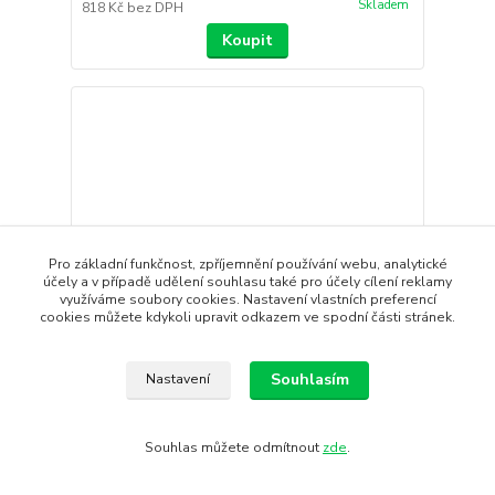
Skladem
818 Kč
bez DPH
Koupit
Pro základní funkčnost, zpříjemnění používání webu, analytické
účely a v případě udělení souhlasu také pro účely cílení reklamy
využíváme soubory cookies. Nastavení vlastních preferencí
cookies můžete kdykoli upravit odkazem ve spodní části stránek.
- 21 %
Souhlasím
Nastavení
Triko CRAFT CORE Dry Active Comfort LS
Souhlas můžete odmítnout
zde
.
Přichází nová generace řady Active ComfortPánské
funkční triko CR...