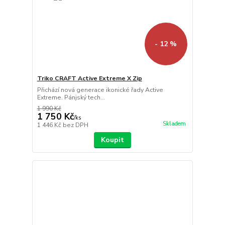
- 12 %
Triko CRAFT Active Extreme X Zip
Přichází nová generace ikonické řady Active
Extreme. Pánjský tech...
1 990 Kč
1 750 Kč
/
ks
Skladem
1 446 Kč
bez DPH
Koupit