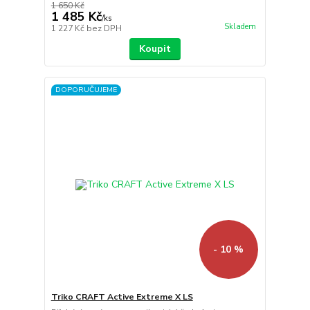
1 650 Kč
1 485 Kč
/
ks
Skladem
1 227 Kč
bez DPH
Koupit
DOPORUČUJEME
- 10 %
Triko CRAFT Active Extreme X LS