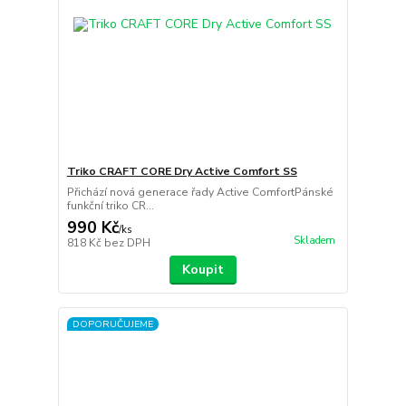
Triko CRAFT CORE Dry Active Comfort SS
Přichází nová generace řady Active ComfortPánské
funkční triko CR...
990 Kč
/
ks
Skladem
818 Kč
bez DPH
Koupit
DOPORUČUJEME