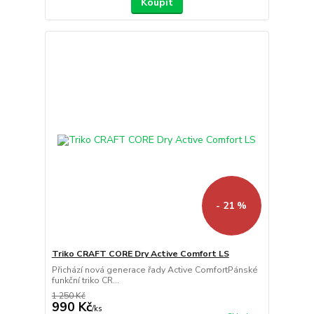
Koupit
- 21 %
Triko CRAFT CORE Dry Active Comfort LS
Přichází nová generace řady Active ComfortPánské
funkční triko CR...
1 250 Kč
990 Kč
/
ks