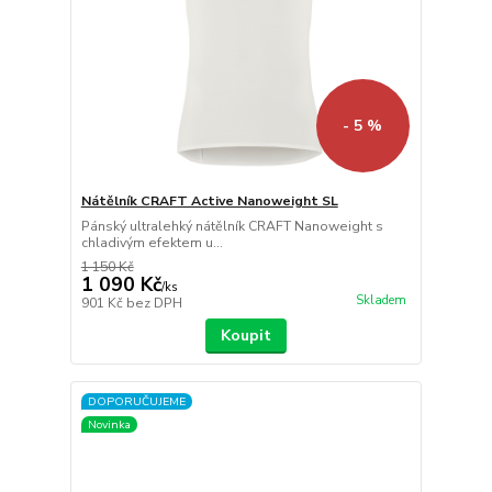
- 5 %
Nátělník CRAFT Active Nanoweight SL
Pánský ultralehký nátělník CRAFT Nanoweight s
chladivým efektem u...
1 150 Kč
1 090 Kč
/
ks
Skladem
901 Kč
bez DPH
Koupit
DOPORUČUJEME
Novinka