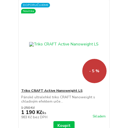
DOPORUČUJEME
Novinka
- 5 %
Triko CRAFT Active Nanoweight LS
Pánské ultralehké triko CRAFT Nanoweight s
chladivým efektem urče...
1 250 Kč
1 190 Kč
/
ks
Skladem
983 Kč
bez DPH
Koupit