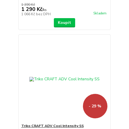
1 390 Kč
1 290 Kč
/
ks
Skladem
1 066 Kč
bez DPH
Koupit
- 29 %
Triko CRAFT ADV Cool Intensity SS