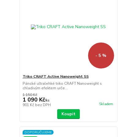
- 5 %
Triko CRAFT Active Nanoweight SS
Pánské ultralehké triko CRAFT Nanoweight s
chladivým efektem urče...
1 150 Kč
1 090 Kč
/
ks
Skladem
901 Kč
bez DPH
Koupit
DOPORUČUJEME