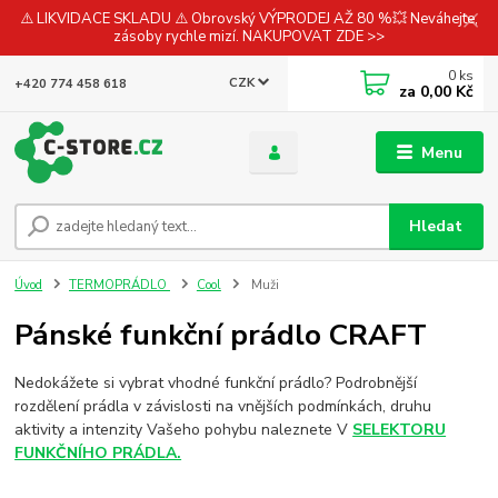
⚠️ LIKVIDACE SKLADU ⚠️ Obrovský VÝPRODEJ AŽ 80 %💥 Neváhejte,
zásoby rychle mizí. NAKUPOVAT ZDE >>
0
ks
CZK
+420 774 458 618
za
0,00 Kč
Menu
Hledat
Úvod
TERMOPRÁDLO
Cool
Muži
Pánské funkční prádlo CRAFT
Nedokážete si vybrat vhodné funkční prádlo? Podrobnější
rozdělení prádla v závislosti na vnějších podmínkách, druhu
aktivity a intenzity Vašeho pohybu naleznete V
SELEKTORU
FUNKČNÍHO PRÁDLA.