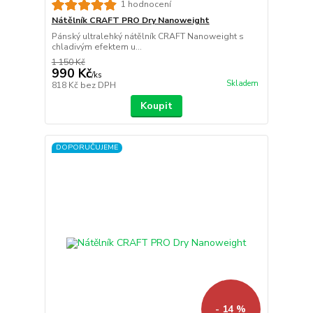
1 hodnocení
Nátělník CRAFT PRO Dry Nanoweight
Pánský ultralehký nátělník CRAFT Nanoweight s
chladivým efektem u...
1 150 Kč
990 Kč
/
ks
Skladem
818 Kč
bez DPH
Koupit
DOPORUČUJEME
- 14 %