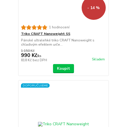
- 14 %
1 hodnocení
Triko CRAFT Nanoweight SS
Pánské ultralehké triko CRAFT Nanoweight s
chladivým efektem urče...
1 150 Kč
990 Kč
/
ks
Skladem
818 Kč
bez DPH
Koupit
DOPORUČUJEME