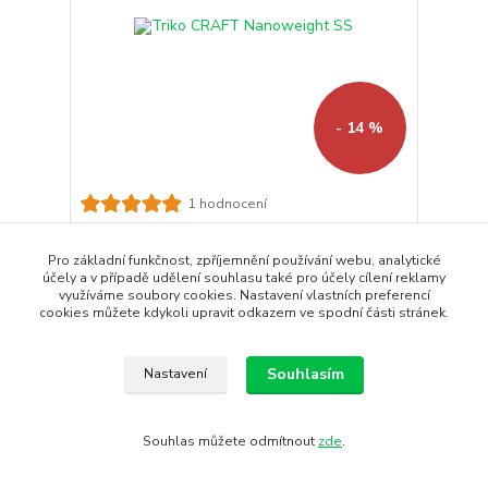
- 14 %
1 hodnocení
Triko CRAFT Nanoweight SS
Pánské ultralehké triko CRAFT Nanoweight s
Pro základní funkčnost, zpříjemnění používání webu, analytické
chladivým efektem urče...
účely a v případě udělení souhlasu také pro účely cílení reklamy
1 150 Kč
využíváme soubory cookies. Nastavení vlastních preferencí
990 Kč
cookies můžete kdykoli upravit odkazem ve spodní části stránek.
/
ks
Skladem
818 Kč
bez DPH
Koupit
Souhlasím
Nastavení
strana
z 1
Souhlas můžete odmítnout
zde
.