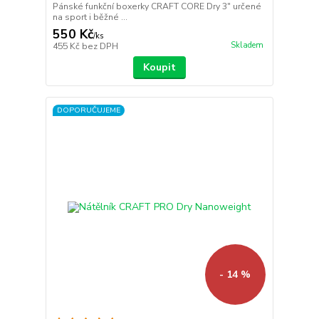
Pánské funkční boxerky CRAFT CORE Dry 3" určené
na sport i běžné ...
550 Kč
/
ks
Skladem
455 Kč
bez DPH
Koupit
DOPORUČUJEME
- 14 %