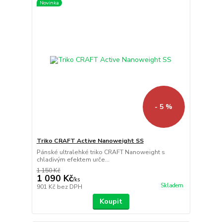
Novinka
- 5 %
Triko CRAFT Active Nanoweight SS
Pánské ultralehké triko CRAFT Nanoweight s
chladivým efektem urče...
1 150 Kč
1 090 Kč
/
ks
Skladem
901 Kč
bez DPH
Koupit