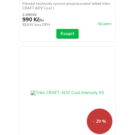
Pánské technicky vysoce propracované lehké triko
CRAFT ADV Cool I...
1 390 Kč
990 Kč
/
ks
Skladem
818 Kč
bez DPH
Koupit
- 29 %