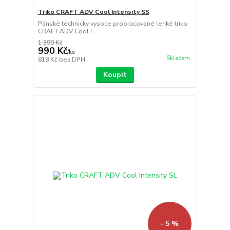
Triko CRAFT ADV Cool Intensity SS
Pánské technicky vysoce propracované lehké triko
CRAFT ADV Cool I...
1 390 Kč
990 Kč
/
ks
Skladem
818 Kč
bez DPH
Koupit
- 5 %