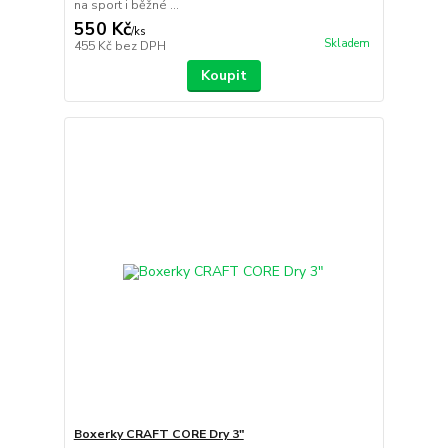
na sport i běžné ...
550 Kč
/
ks
Skladem
455 Kč
bez DPH
Koupit
Boxerky CRAFT CORE Dry 3"