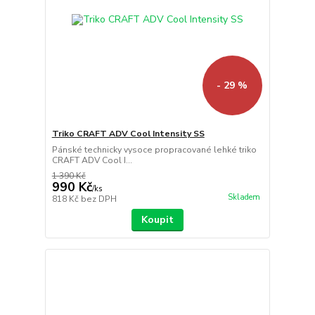
- 29 %
Triko CRAFT ADV Cool Intensity SS
Pánské technicky vysoce propracované lehké triko
CRAFT ADV Cool I...
1 390 Kč
990 Kč
/
ks
Skladem
818 Kč
bez DPH
Koupit