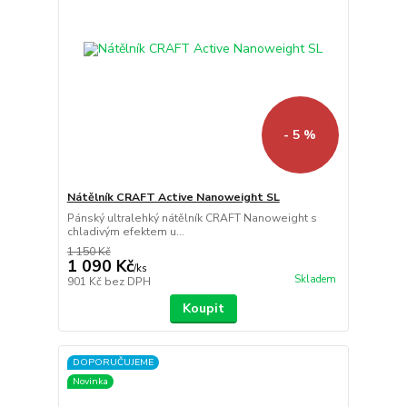
- 5 %
Nátělník CRAFT Active Nanoweight SL
Pánský ultralehký nátělník CRAFT Nanoweight s
chladivým efektem u...
1 150 Kč
1 090 Kč
/
ks
Skladem
901 Kč
bez DPH
Koupit
DOPORUČUJEME
Novinka