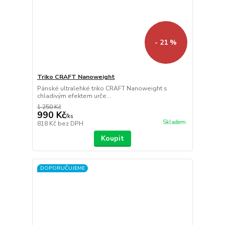
- 21 %
Triko CRAFT Nanoweight
Pánské ultralehké triko CRAFT Nanoweight s
chladivým efektem urče...
1 250 Kč
990 Kč
/
ks
Skladem
818 Kč
bez DPH
Koupit
DOPORUČUJEME