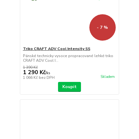
- 7 %
Triko CRAFT ADV Cool Intensity SS
Pánské technicky vysoce propracované lehké triko
CRAFT ADV Cool I...
1 390 Kč
1 290 Kč
/
ks
Skladem
1 066 Kč
bez DPH
Koupit