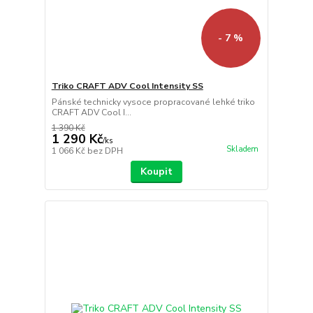
- 7 %
Triko CRAFT ADV Cool Intensity SS
Pánské technicky vysoce propracované lehké triko
CRAFT ADV Cool I...
1 390 Kč
1 290 Kč
/
ks
Skladem
1 066 Kč
bez DPH
Koupit