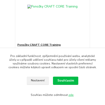
Ponožky CRAFT CORE Training
Funkční ponožky CRAFT CORE Training určené pro
široké sportovní v...
Pro základní funkčnost, zpříjemnění používání webu, analytické
390 Kč
účely a v případě udělení souhlasu také pro účely cílení reklamy
/
ks
Skladem
322 Kč
bez DPH
využíváme soubory cookies. Nastavení vlastních preferencí
cookies můžete kdykoli upravit odkazem ve spodní části stránek.
Koupit
Souhlasím
Nastavení
Souhlas můžete odmítnout
zde
.