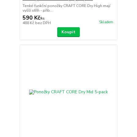
Tenké funkční ponožky CRAFT CORE Dry High mají
vyšší střih - přib...
590 Kč
/
ks
Skladem
488 Kč
bez DPH
Koupit