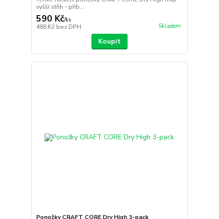
vyšší střih - přib...
590 Kč
/
ks
Skladem
488 Kč
bez DPH
Koupit
Ponožky CRAFT CORE Dry High 3-pack