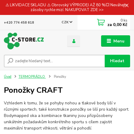
⚠️ LIKVIDACE SKLADU ⚠️ Obrovský VÝPRODEJ AŽ 80 %💥 Neváhejte,
zásoby rychle mizí. NAKUPOVAT ZDE >>
0
ks
CZK
+420 774 458 618
za
0,00 Kč
Menu
Hledat
Úvod
TERMOPRÁDLO
Ponožky
Ponožky CRAFT
Vzhledem k tomu, že se pohyby nohou a tlakové body liší v
různými sportech, také konstrukce ponožky se liší pro každý sport.
Bodymapped oka a kombinace tkaniny jsou přizpůsobeny
unikátním požadavkům konkrétního sportu s cílem zajistit
maximální transport vlhkosti, větrání a pohodlí.