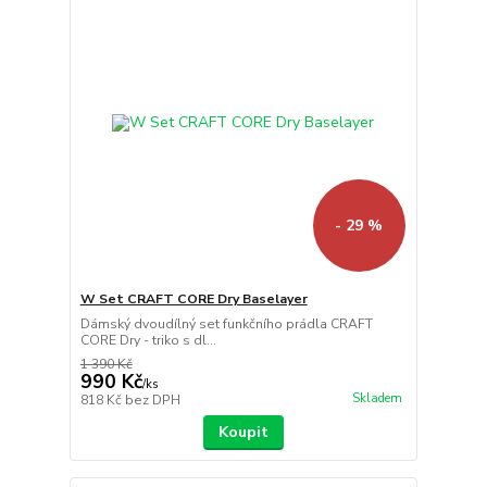
- 29 %
W Set CRAFT CORE Dry Baselayer
Dámský dvoudílný set funkčního prádla CRAFT
CORE Dry - triko s dl...
1 390 Kč
990 Kč
/
ks
Skladem
818 Kč
bez DPH
Koupit