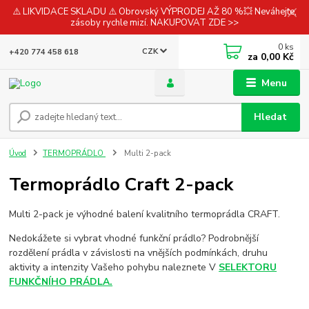
⚠️ LIKVIDACE SKLADU ⚠️ Obrovský VÝPRODEJ AŽ 80 %💥 Neváhejte,
zásoby rychle mizí. NAKUPOVAT ZDE >>
0
ks
CZK
+420 774 458 618
za
0,00 Kč
Menu
Hledat
Úvod
TERMOPRÁDLO
Multi 2-pack
Termoprádlo Craft 2-pack
Multi 2-pack je výhodné balení kvalitního termoprádla CRAFT.
Nedokážete si vybrat vhodné funkční prádlo? Podrobnější
rozdělení prádla v závislosti na vnějších podmínkách, druhu
aktivity a intenzity Vašeho pohybu naleznete V
SELEKTORU
FUNKČNÍHO PRÁDLA.