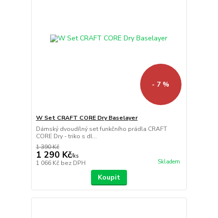
- 7 %
W Set CRAFT CORE Dry Baselayer
Dámský dvoudílný set funkčního prádla CRAFT
CORE Dry - triko s dl...
1 390 Kč
1 290 Kč
/
ks
Skladem
1 066 Kč
bez DPH
Koupit