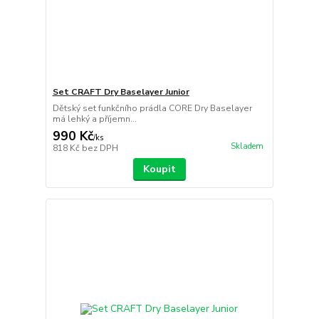
Set CRAFT Dry Baselayer Junior
Dětský set funkčního prádla CORE Dry Baselayer
má lehký a příjemn...
990 Kč
/
ks
Skladem
818 Kč
bez DPH
Koupit