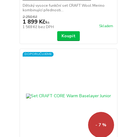
Dětský vysoce funkční set CRAFT Wool Merino
kombinující přednosti...
2 250 Kč
1 899 Kč
/
ks
Skladem
1 569 Kč
bez DPH
Koupit
DOPORUČUJEME
- 7 %