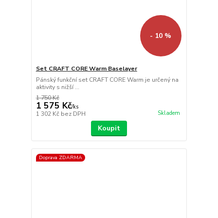
- 10 %
Set CRAFT CORE Warm Baselayer
Pánský funkční set CRAFT CORE Warm je určený na
aktivity s nižší ...
1 750 Kč
1 575 Kč
/
ks
Skladem
1 302 Kč
bez DPH
Koupit
Doprava ZDARMA