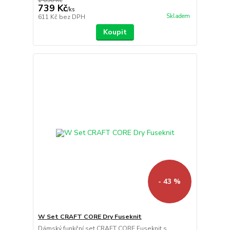
1 090 Kč
739 Kč
/
ks
Skladem
611 Kč
bez DPH
Koupit
- 43 %
W Set CRAFT CORE Dry Fuseknit
Dámský funkční set CRAFT CORE Fuseknit s