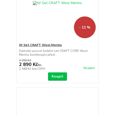
- 11 %
W Set CRAFT Wool Merino
Dámský vysoce funkční set CRAFT CORE Wool
Merino kombinující před...
3 250 Kč
2 890 Kč
/
ks
Skladem
2 388 Kč
bez DPH
Koupit