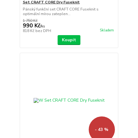
Set CRAFT CORE Dry Fuseknit
Pánský funkční set CRAFT CORE Fuseknit s
optimální mírou zateplen...
1 750 Kč
990 Kč
/
ks
Skladem
818 Kč
bez DPH
Koupit
- 43 %