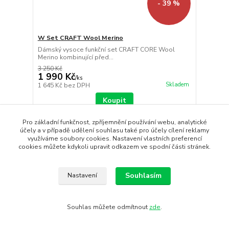
- 39 %
W Set CRAFT Wool Merino
Dámský vysoce funkční set CRAFT CORE Wool
Merino kombinující před...
3 250 Kč
1 990 Kč
/
ks
Skladem
1 645 Kč
bez DPH
Koupit
Pro základní funkčnost, zpříjemnění používání webu, analytické
účely a v případě udělení souhlasu také pro účely cílení reklamy
využíváme soubory cookies. Nastavení vlastních preferencí
cookies můžete kdykoli upravit odkazem ve spodní části stránek.
Souhlasím
Nastavení
Souhlas můžete odmítnout
zde
.