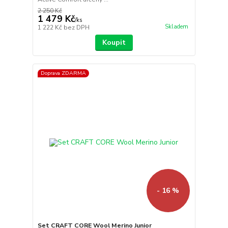
2 250 Kč
1 479 Kč
/
ks
Skladem
1 222 Kč
bez DPH
Koupit
Doprava ZDARMA
- 16 %
Set CRAFT CORE Wool Merino Junior