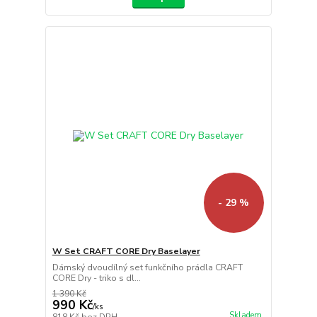
- 29 %
W Set CRAFT CORE Dry Baselayer
Dámský dvoudílný set funkčního prádla CRAFT
CORE Dry - triko s dl...
1 390 Kč
990 Kč
/
ks
Skladem
818 Kč
bez DPH