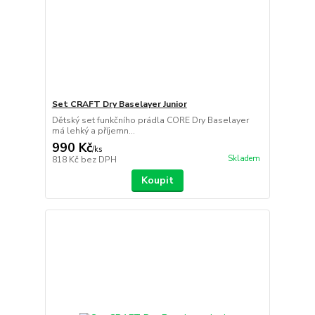
Set CRAFT Dry Baselayer Junior
Dětský set funkčního prádla CORE Dry Baselayer
má lehký a příjemn...
990 Kč
/
ks
Skladem
818 Kč
bez DPH
Koupit