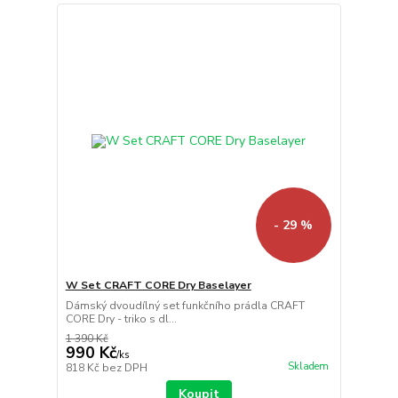
- 29 %
W Set CRAFT CORE Dry Baselayer
Dámský dvoudílný set funkčního prádla CRAFT
CORE Dry - triko s dl...
1 390 Kč
990 Kč
/
ks
Skladem
818 Kč
bez DPH
Koupit