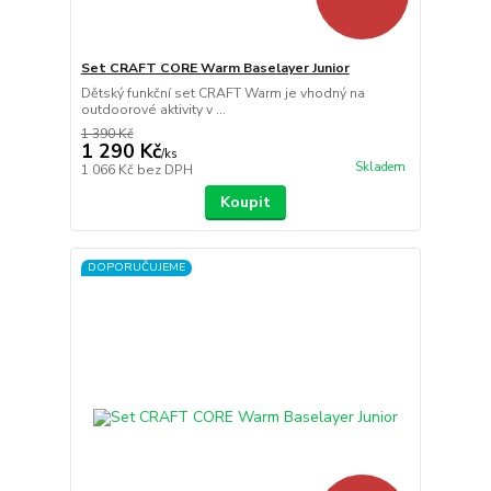
Set CRAFT CORE Warm Baselayer Junior
Dětský funkční set CRAFT Warm je vhodný na
outdoorové aktivity v ...
1 390 Kč
1 290 Kč
/
ks
Skladem
1 066 Kč
bez DPH
Koupit
DOPORUČUJEME