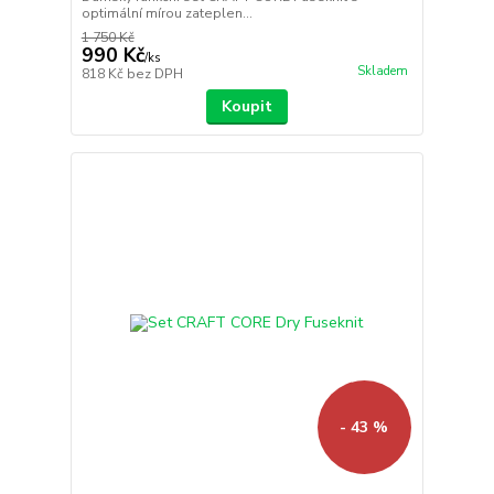
optimální mírou zateplen...
1 750 Kč
990 Kč
/
ks
Skladem
818 Kč
bez DPH
Koupit
- 43 %