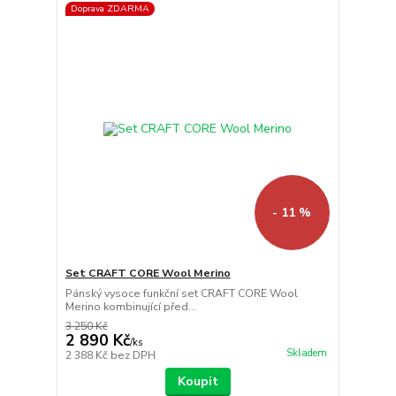
Doprava ZDARMA
- 11 %
Set CRAFT CORE Wool Merino
Pánský vysoce funkční set CRAFT CORE Wool
Merino kombinující před...
3 250 Kč
2 890 Kč
/
ks
Skladem
2 388 Kč
bez DPH
Koupit