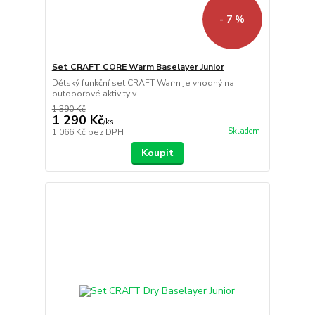
- 7 %
Set CRAFT CORE Warm Baselayer Junior
Dětský funkční set CRAFT Warm je vhodný na
outdoorové aktivity v ...
1 390 Kč
1 290 Kč
/
ks
Skladem
1 066 Kč
bez DPH
Koupit