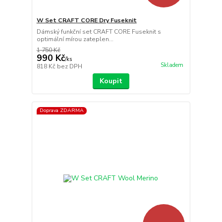
W Set CRAFT CORE Dry Fuseknit
Dámský funkční set CRAFT CORE Fuseknit s
optimální mírou zateplen...
1 750 Kč
990 Kč
/
ks
Skladem
818 Kč
bez DPH
Koupit
Doprava ZDARMA