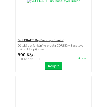
Set CRAFT Dry Baselayer Junior
Dětský set funkčního prádla CORE Dry Baselayer
má lehký a příjemn...
990 Kč
/
ks
Skladem
818 Kč
bez DPH
Koupit