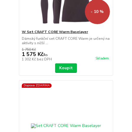
- 10 %
W Set CRAFT CORE Warm Baselayer
Dámský funkční set CRAFT CORE Warm je určený na
aktivity s nižší ...
1 750 Kč
1 575 Kč
/
ks
Skladem
1 302 Kč
bez DPH
Koupit
Doprava ZDARMA