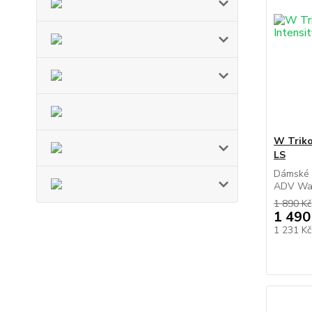
W Trik
LS
Dámské 
ADV Warm
1 890 Kč
1 490
1 231 K