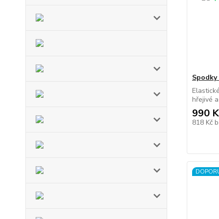
Spodky
Elastick
hřejivé a
990 K
818 Kč
b
DOPOR