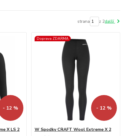
strana
z 2
další
Doprava ZDARMA
- 12 %
- 12 %
me X LS 2
W Spodky CRAFT Wool Extreme X 2