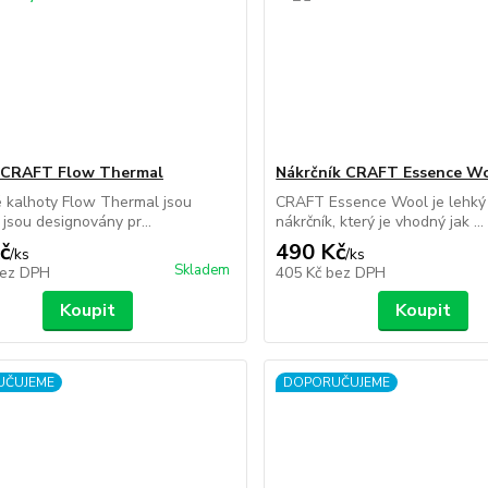
 CRAFT Flow Thermal
Nákrčník CRAFT Essence W
é kalhoty Flow Thermal jsou
CRAFT Essence Wool je lehký
 jsou designovány pr...
nákrčník, který je vhodný jak ...
č
490 Kč
/
ks
/
ks
Skladem
ez DPH
405 Kč
bez DPH
Koupit
Koupit
UČUJEME
DOPORUČUJEME