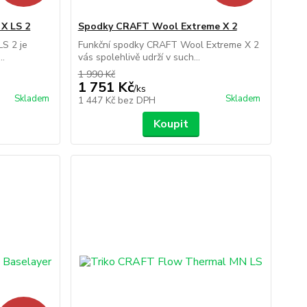
X LS 2
Spodky CRAFT Wool Extreme X 2
S 2 je
Funkční spodky CRAFT Wool Extreme X 2
..
vás spolehlivě udrží v such...
1 990 Kč
1 751 Kč
/
ks
Skladem
Skladem
1 447 Kč
bez DPH
Koupit