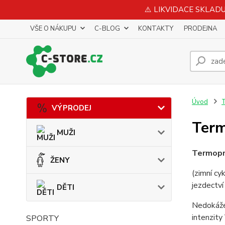
⚠️ LIKVIDACE SKLADU 
VŠE O NÁKUPU
C-BLOG
KONTAKTY
PRODEJNA
Úvod
VÝPRODEJ
Ter
MUŽI
Termopr
ŽENY
(zimní cy
jezdectví 
DĚTI
Nedokážet
intenzit
SPORTY