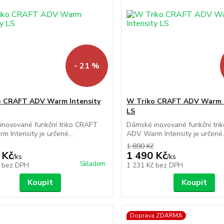
- 21 %
o CRAFT ADV Warm Intensity
W Triko CRAFT ADV Warm I
LS
inovované funkční triko CRAFT
Dámské inovované funkční tri
 Intensity je určené...
ADV Warm Intensity je určené..
1 890 Kč
 Kč
1 490 Kč
/
ks
/
ks
Skladem
č
bez DPH
1 231 Kč
bez DPH
Koupit
Koupit
Doprava ZDARMA