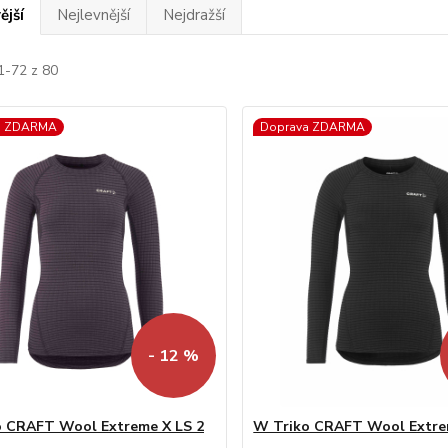
ější
Nejlevnější
Nejdražší
1-72 z 80
a ZDARMA
Doprava ZDARMA
- 12 %
 CRAFT Wool Extreme X LS 2
W Triko CRAFT Wool Extre