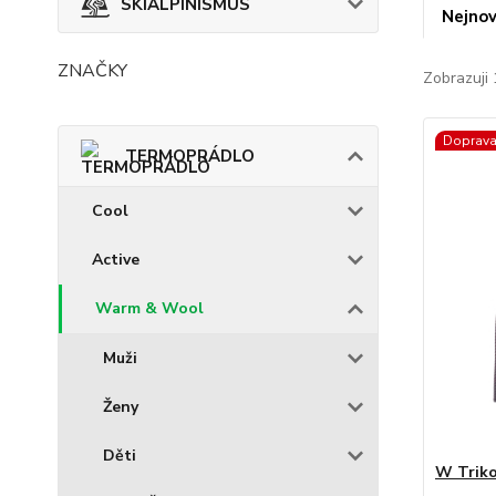
SKIALPINISMUS
Nejnov
ZNAČKY
Zobrazuji 
Doprav
TERMOPRÁDLO
Cool
Active
Warm & Wool
Muži
Ženy
Děti
W Triko