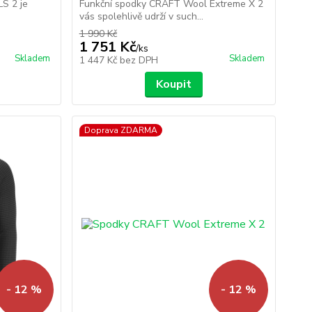
S 2 je
Funkční spodky CRAFT Wool Extreme X 2
vás spolehlivě udrží v such...
1 990 Kč
1 751 Kč
/
ks
Skladem
Skladem
1 447 Kč
bez DPH
Koupit
Doprava ZDARMA
- 12 %
- 12 %