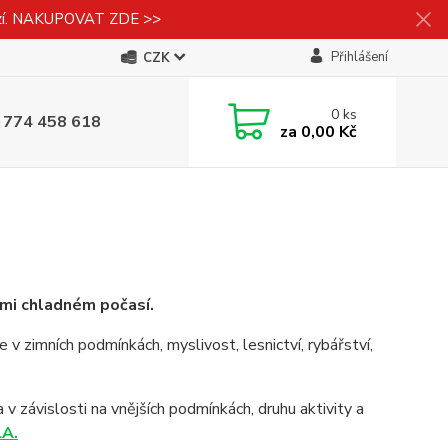
izí. NAKUPOVAT ZDE >>
Přihlášení
CZK
0
ks
 774 458 618
za
0,00 Kč
i chladném počasí.
e v zimních podmínkách, myslivost, lesnictví, rybářství,
v závislosti na vnějších podmínkách, druhu aktivity a
A.