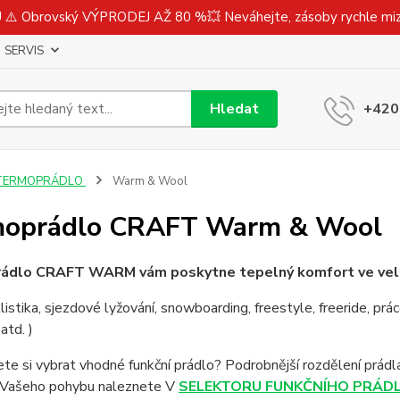
⚠️ Obrovský VÝPRODEJ AŽ 80 %💥 Neváhejte, zásoby rychle m
SERVIS
Hledat
+420
TERMOPRÁDLO
Warm & Wool
moprádlo CRAFT Warm & Wool
ádlo CRAFT WARM vám poskytne tepelný komfort ve velm
klistika, sjezdové lyžování, snowboarding, freestyle, freeride, prác
atd. )
e si vybrat vhodné funkční prádlo? Podrobnější rozdělení prádla 
y Vašeho pohybu naleznete V
SELEKTORU FUNKČNÍHO PRÁDL