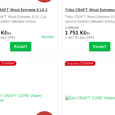
RAFT Wool Extreme X LS 2
Triko CRAFT Wool Extreme 
RAFT Wool Extreme X LS 2 je
Triko CRAFT Wool Extreme X L
unkční základní vrstva...
vysoce funkční základní vrstva.
1 990 Kč
 Kč
1 751 Kč
/
ks
/
ks
Skladem
č
bez DPH
1 447 Kč
bez DPH
Koupit
Koupit
a ZDARMA
Doprava ZDARMA