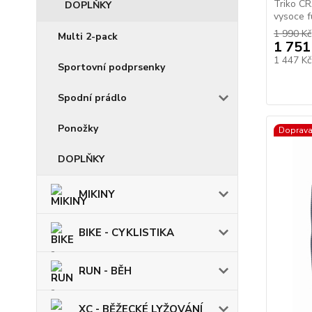
Triko C
DOPLŇKY
vysoce fu
1 990 Kč
Multi 2-pack
1 751
1 447 K
Sportovní podprsenky
Spodní prádlo
Ponožky
Doprav
DOPLŇKY
MIKINY
BIKE - CYKLISTIKA
RUN - BĚH
XC - BĚŽECKÉ LYŽOVÁNÍ