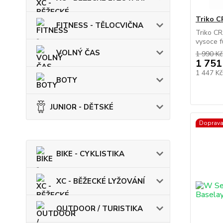
Triko C
FITNESS - TĚLOCVIČNA
Triko C
vysoce f
VOLNÝ ČAS
1 990 Kč
1 751
1 447 K
BOTY
JUNIOR - DĚTSKÉ
Doprav
BIKE - CYKLISTIKA
XC - BĚŽECKÉ LYŽOVÁNÍ
OUTDOOR / TURISTIKA