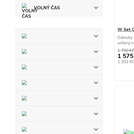
VOLNÝ ČAS
W Set 
Dámský 
určený na
1 750 Kč
1 575
1 302 K