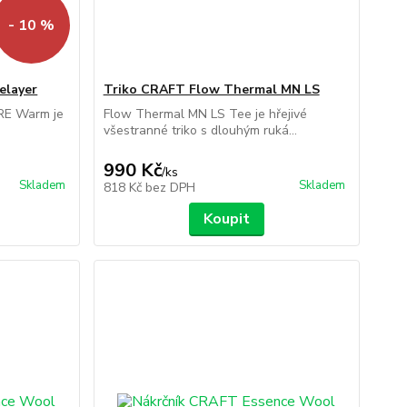
- 10 %
elayer
Triko CRAFT Flow Thermal MN LS
RE Warm je
Flow Thermal MN LS Tee je hřejivé
všestranné triko s dlouhým ruká...
990 Kč
/
ks
Skladem
Skladem
818 Kč
bez DPH
Koupit