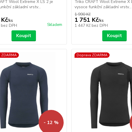
RAFT Wool Extreme X LS 2 je
Triko CRAFT Wool Extreme X L
nkční základní vrstv...
vysoce funkční základní vrstv...
1 990 Kč
 Kč
1 751 Kč
/
ks
/
ks
Skladem
č
bez DPH
1 447 Kč
bez DPH
Koupit
Koupit
a ZDARMA
Doprava ZDARMA
- 12 %