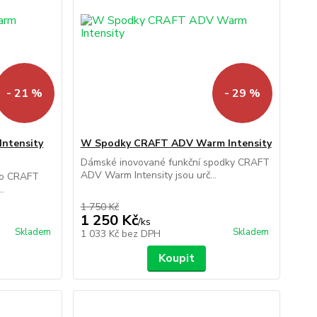
- 21 %
- 29 %
ntensity
W Spodky CRAFT ADV Warm Intensity
Dámské inovované funkční spodky CRAFT
ADV Warm Intensity jsou urč...
ko CRAFT
.
1 750 Kč
1 250 Kč
/
ks
Skladem
Skladem
1 033 Kč
bez DPH
Koupit