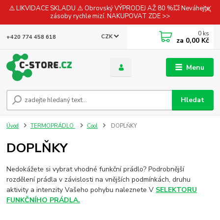
⚠️ LIKVIDACE SKLADU ⚠️ Obrovský VÝPRODEJ AŽ 80 %💥 Neváhejte,
zásoby rychle mizí. NAKUPOVAT ZDE >>
0
ks
CZK
+420 774 458 618
za
0,00 Kč
Menu
Hledat
Úvod
TERMOPRÁDLO
Cool
DOPLŇKY
DOPLŇKY
Nedokážete si vybrat vhodné funkční prádlo? Podrobnější
rozdělení prádla v závislosti na vnějších podmínkách, druhu
aktivity a intenzity Vašeho pohybu naleznete V
SELEKTORU
FUNKČNÍHO PRÁDLA.