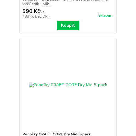
vyšší střih - přib...
590 Kč
/
ks
Skladem
488 Kč
bez DPH
Koupit
Ponožky CRAFT CORE Dry Mid 5-pack