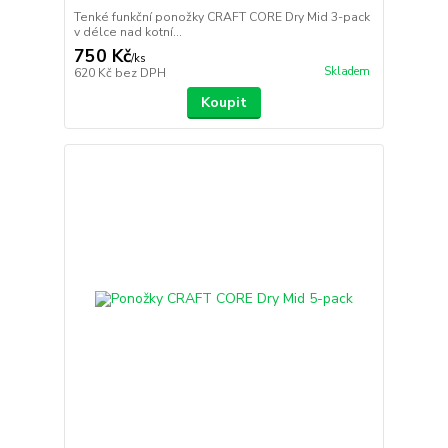
Tenké funkční ponožky CRAFT CORE Dry Mid 3-pack
v délce nad kotní...
750 Kč
/
ks
Skladem
620 Kč
bez DPH
Koupit