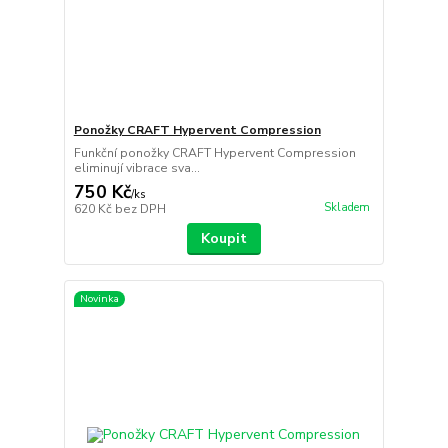
Ponožky CRAFT Hypervent Compression
Funkční ponožky CRAFT Hypervent Compression
eliminují vibrace sva...
750 Kč
/
ks
Skladem
620 Kč
bez DPH
Koupit
Novinka