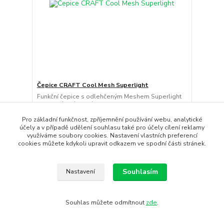
Čepice CRAFT Cool Mesh Superlight
Funkční čepice s odlehčeným Meshem Superlight
pro vysokou intenzi...
650 Kč
/
ks
Pro základní funkčnost, zpříjemnění používání webu, analytické
Skladem
537 Kč
bez DPH
účely a v případě udělení souhlasu také pro účely cílení reklamy
využíváme soubory cookies. Nastavení vlastních preferencí
Koupit
cookies můžete kdykoli upravit odkazem ve spodní části stránek.
Souhlasím
Nastavení
Souhlas můžete odmítnout
zde
.