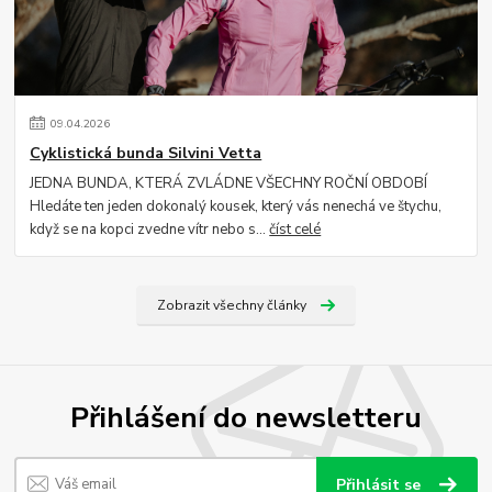
09
.
04
.
2026
Cyklistická bunda Silvini Vetta
JEDNA BUNDA, KTERÁ ZVLÁDNE VŠECHNY ROČNÍ OBDOBÍ
Hledáte ten jeden dokonalý kousek, který vás nenechá ve štychu,
když se na kopci zvedne vítr nebo s...
číst celé
Zobrazit všechny články
Přihlášení do newsletteru
Přihlásit se