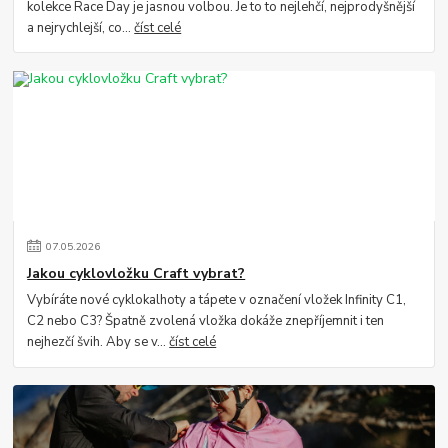
kolekce Race Day je jasnou volbou. Je to to nejlehčí, nejprodyšnější
a nejrychlejší, co...
číst celé
07
.
05
.
2026
Jakou cyklovložku Craft vybrat?
Vybíráte nové cyklokalhoty a tápete v označení vložek Infinity C1,
C2 nebo C3? Špatně zvolená vložka dokáže znepříjemnit i ten
nejhezčí švih. Aby se v...
číst celé