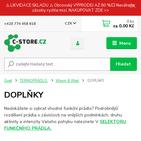
⚠️ LIKVIDACE SKLADU ⚠️ Obrovský VÝPRODEJ AŽ 80 %💥 Neváhejte,
zásoby rychle mizí. NAKUPOVAT ZDE >>
0
ks
CZK
+420 774 458 618
za
0,00 Kč
Menu
Hledat
Úvod
TERMOPRÁDLO
Warm & Wool
DOPLŇKY
DOPLŇKY
Nedokážete si vybrat vhodné funkční prádlo? Podrobnější
rozdělení prádla v závislosti na vnějších podmínkách, druhu
aktivity a intenzity Vašeho pohybu naleznete V
SELEKTORU
FUNKČNÍHO PRÁDLA.