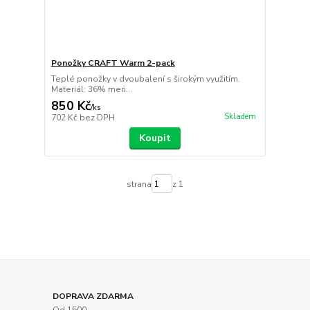
Ponožky CRAFT Warm 2-pack
Teplé ponožky v dvoubalení s širokým využitím.
Materiál: 36% meri...
850 Kč
/
ks
Skladem
702 Kč
bez DPH
Koupit
strana
z 1
DOPRAVA ZDARMA
Od 1500,-