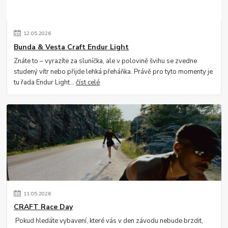
12
.
05
.
2026
Bunda & Vesta Craft Endur Light
Znáte to – vyrazíte za sluníčka, ale v polovině švihu se zvedne
studený vítr nebo přijde lehká přeháňka. Právě pro tyto momenty je
tu řada Endur Light...
číst celé
11
.
05
.
2026
CRAFT Race Day
Pokud hledáte vybavení, které vás v den závodu nebude brzdit,