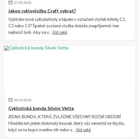
07
.
05
.
2026
Jakou cyklovložku Craft vybrat?
Vybíráte nové cyklokalhoty a tápete v označení vložek Infinity C1,
C2 nebo C3? Špatně zvolená vložka dokáže znepříjemnit i ten
nejhezčí švih. Aby se v...
číst celé
09
.
04
.
2026
Cyklistická bunda Silvini Vetta
JEDNA BUNDA, KTERÁ ZVLÁDNE VŠECHNY ROČNÍ OBDOBÍ
Hledáte ten jeden dokonalý kousek, který vás nenechá ve štychu,
když se na kopci zvedne vítr nebo s...
číst celé