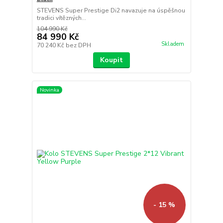
STEVENS Super Prestige Di2 navazuje na úspěšnou
tradici vítězných...
104 990 Kč
84 990 Kč
Skladem
70 240 Kč
bez DPH
Koupit
Novinka
- 15 %