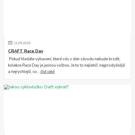
11
.
05
.
2026
CRAFT Race Day
Pokud hledáte vybavení, které vás v den závodu nebude brzdit,
kolekce Race Day je jasnou volbou. Je to to nejlehčí, nejprodyšnější
a nejrychlejší, co...
číst celé