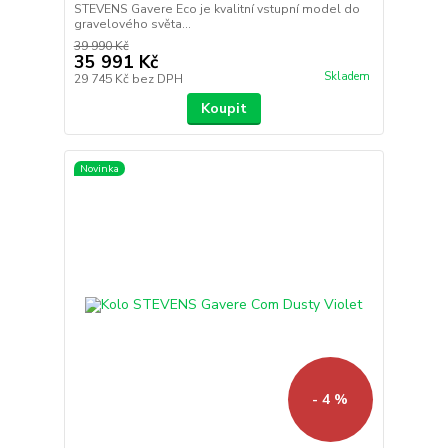
STEVENS Gavere Eco je kvalitní vstupní model do
gravelového světa...
39 990 Kč
35 991 Kč
Skladem
29 745 Kč
bez DPH
Koupit
Novinka
- 4 %