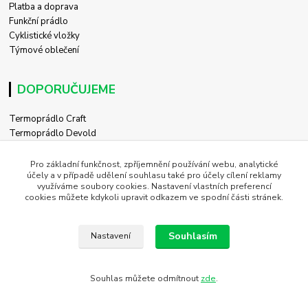
Platba a doprava
Funkční prádlo
Cyklistické vložky
Týmové oblečení
DOPORUČUJEME
Termoprádlo Craft
Termoprádlo Devold
Běh Craft
Cyklistika Craft
Pro základní funkčnost, zpříjemnění používání webu, analytické
účely a v případě udělení souhlasu také pro účely cílení reklamy
Cyklistika Silvini
využíváme soubory cookies. Nastavení vlastních preferencí
Cyklistika Alé
cookies můžete kdykoli upravit odkazem ve spodní části stránek.
Běžky Craft
Běžky Silvini
Souhlasím
Nastavení
PROČ NAKUPOVAT U NÁS
Souhlas můžete odmítnout
zde
.
Specialisté na sportovní oblečení
Autorizovaný eshop