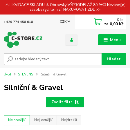
⚠️ LIKVIDACE SKLADU ⚠️ Obrovský VÝPRODEJ AŽ 80 %💥 Neváhejte,
zásoby rychle mizí. NAKUPOVAT ZDE >>
0
ks
CZK
+420 774 458 618
za
0,00 Kč
Menu
Hledat
Úvod
STEVENS
Silniční & Gravel
Silniční & Gravel
Zvolit filtr
Nejnovější
Nejlevnější
Nejdražší