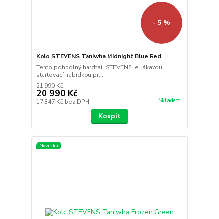
- 5 %
Kolo STEVENS Taniwha Midnight Blue Red
Tento pohodlný hardtail STEVENS je lákavou
startovací nabídkou pr...
21 990 Kč
20 990 Kč
Skladem
17 347 Kč
bez DPH
Koupit
Novinka