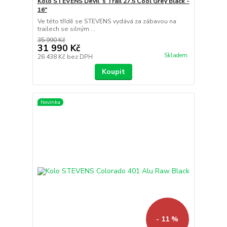
Kolo STEVENS Devil´s Trail 27.5 Cool Grey Black -
16"
Ve této třídě se STEVENS vydává za zábavou na
trailech se silným ...
35 990 Kč
31 990 Kč
Skladem
26 438 Kč
bez DPH
Koupit
Novinka
- 11 %