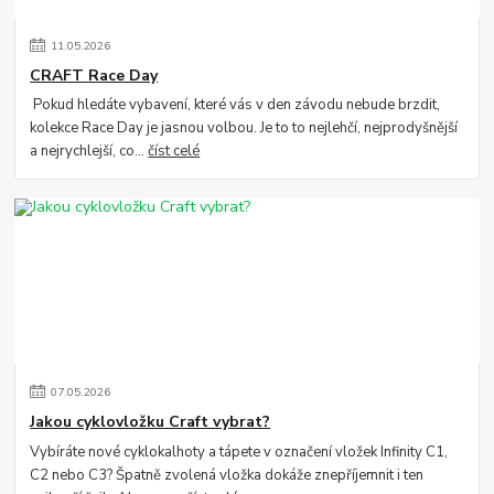
11
.
05
.
2026
CRAFT Race Day
Pokud hledáte vybavení, které vás v den závodu nebude brzdit,
kolekce Race Day je jasnou volbou. Je to to nejlehčí, nejprodyšnější
a nejrychlejší, co...
číst celé
07
.
05
.
2026
Jakou cyklovložku Craft vybrat?
Vybíráte nové cyklokalhoty a tápete v označení vložek Infinity C1,
C2 nebo C3? Špatně zvolená vložka dokáže znepříjemnit i ten