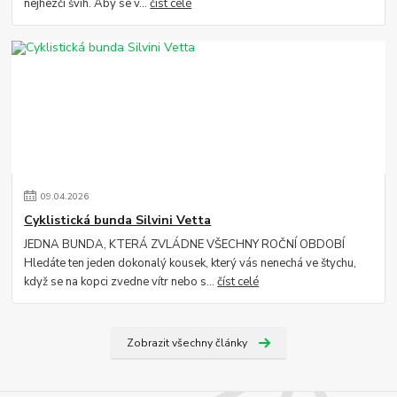
nejhezčí švih. Aby se v...
číst celé
09
.
04
.
2026
Cyklistická bunda Silvini Vetta
JEDNA BUNDA, KTERÁ ZVLÁDNE VŠECHNY ROČNÍ OBDOBÍ
Hledáte ten jeden dokonalý kousek, který vás nenechá ve štychu,
když se na kopci zvedne vítr nebo s...
číst celé
Zobrazit všechny články