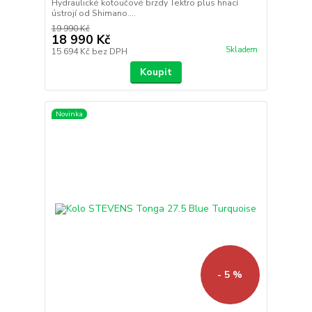
Hydraulické kotoučové brzdy Tektro plus hnací
ústrojí od Shimano....
19 990 Kč
18 990 Kč
Skladem
15 694 Kč
bez DPH
Koupit
Novinka
- 5 %