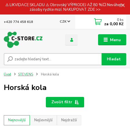
⚠️ LIKVIDACE SKLADU ⚠️ Obrovský VÝPRODEJ AŽ 80 %💥 Neváhejte,
zásoby rychle mizí. NAKUPOVAT ZDE >>
0
ks
CZK
+420 774 458 618
za
0,00 Kč
Menu
Hledat
Úvod
STEVENS
Horská kola
Horská kola
Zvolit filtr
Nejnovější
Nejlevnější
Nejdražší