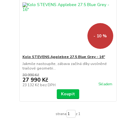
- 10 %
Kolo STEVENS Applebee 27.5 Blue Grey - 16"
Jakmile nastoupíte, zábava začíná díky uvolněné
trailové geometri...
30 990 Kč
27 990 Kč
Skladem
23 132 Kč
bez DPH
Koupit
strana
z 1