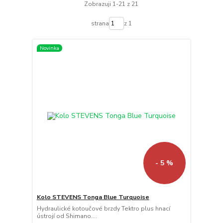
Zobrazuji 1-21 z 21
strana
z 1
Novinka
- 5 %
Kolo STEVENS Tonga Blue Turquoise
Hydraulické kotoučové brzdy Tektro plus hnací
ústrojí od Shimano....