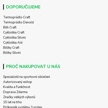
DOPORUČUJEME
Termoprádlo Craft
Termoprádlo Devold
Běh Craft
Cyklistika Craft
Cyklistika Silvini
Cyklistika Alé
Běžky Craft
Běžky Silvini
PROČ NAKUPOVAT U NÁS
Specialisté na sportovní oblečení
Autorizovaný eshop
Kvalita a Funkčnost
Doprava Zdarma
Značky velkých výkonů
15 let na trhu
Průkopník systému 3 vrstev