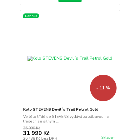
Novinka
- 11 %
Kolo STEVENS Devil´s Trail Petrol Gold
Ve této třídě se STEVENS vydává za zábavou na
trailech se silným ...
35 990 Kč
31 990 Kč
Skladem
26 438 Kč
bez DPH