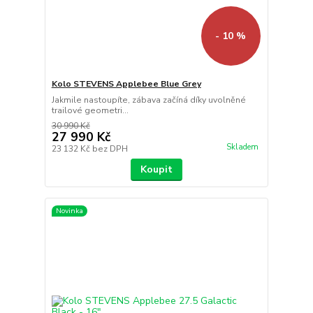
- 10 %
Kolo STEVENS Applebee Blue Grey
Jakmile nastoupíte, zábava začíná díky uvolněné
trailové geometri...
30 990 Kč
27 990 Kč
Skladem
23 132 Kč
bez DPH
Koupit
Novinka