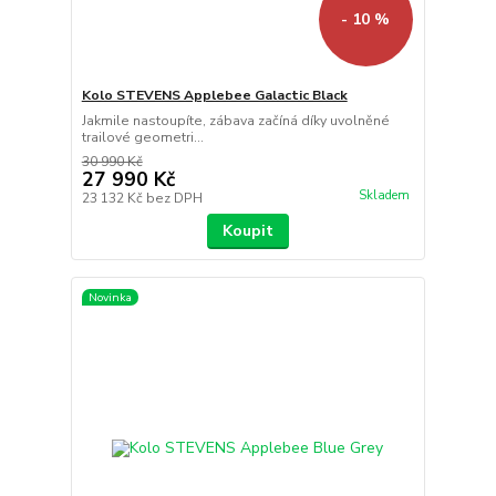
- 10 %
Kolo STEVENS Applebee Galactic Black
Jakmile nastoupíte, zábava začíná díky uvolněné
trailové geometri...
30 990 Kč
27 990 Kč
Skladem
23 132 Kč
bez DPH
Koupit
Novinka