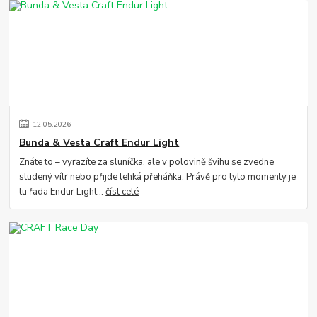
12
.
05
.
2026
Bunda & Vesta Craft Endur Light
Znáte to – vyrazíte za sluníčka, ale v polovině švihu se zvedne
studený vítr nebo přijde lehká přeháňka. Právě pro tyto momenty je
tu řada Endur Light...
číst celé