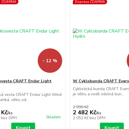
a ZDARMA
Doprava ZDARMA
- 12 %
vesta CRAFT Endur Light
W Cyklobunda CRAFT Every
Cyklistická bunda CRAFT Ever
je větru a vodě odolná bun...
cká vesta CRAFT Endur Light Wind
lehká, větru od...
2 990 Kč
 Kč
2 482 Kč
/
ks
/
ks
Skladem
č
bez DPH
2 051 Kč
bez DPH
Koupit
Koupit