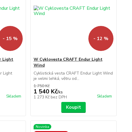
- 15 %
- 12 %
 Light
W Cyklovesta CRAFT Endur Light
Wind
r Light
Cyklistická vesta CRAFT Endur Light Wind
je velmi lehká, větru od...
1 750 Kč
1 540 Kč
/
ks
Skladem
Skladem
1 273 Kč
bez DPH
Koupit
Novinka