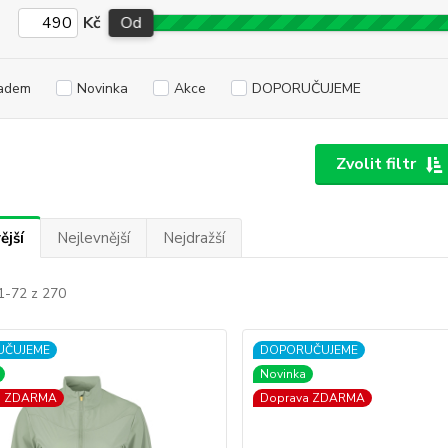
Kč
Od
adem
Novinka
Akce
DOPORUČUJEME
Zvolit filtr
ější
Nejlevnější
Nejdražší
1-72 z 270
UČUJEME
DOPORUČUJEME
Novinka
a ZDARMA
Doprava ZDARMA