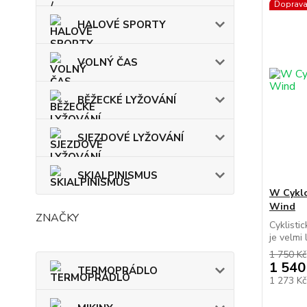
Doprav
HALOVÉ SPORTY
VOLNÝ ČAS
BĚŽECKÉ LYŽOVÁNÍ
SJEZDOVÉ LYŽOVÁNÍ
SKIALPINISMUS
W Cyklo
Wind
ZNAČKY
Cyklisti
je velmi 
1 750 Kč
1 540
TERMOPRÁDLO
1 273 K