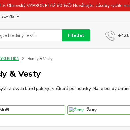
⚠️ Obrovský VÝPRODEJ AŽ 80 %💥 Neváhejte, zásoby rychle m
SERVIS
Hledat
+420
CYKLISTIKA
Bundy & Vesty
y & Vesty
yklistických bund pokryje veškeré požadavky. Naše bundy chrání p
Muži
Ženy