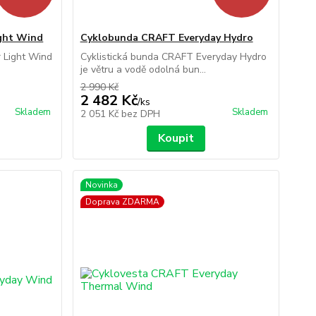
ght Wind
Cyklobunda CRAFT Everyday Hydro
r Light Wind
Cyklistická bunda CRAFT Everyday Hydro
je větru a vodě odolná bun...
2 990 Kč
2 482 Kč
/
ks
Skladem
Skladem
2 051 Kč
bez DPH
Koupit
Novinka
Doprava ZDARMA