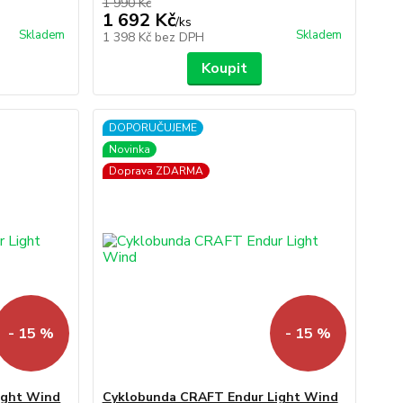
1 990 Kč
1 692 Kč
/
ks
Skladem
Skladem
1 398 Kč
bez DPH
Koupit
DOPORUČUJEME
Novinka
Doprava ZDARMA
- 15 %
- 15 %
ight Wind
Cyklobunda CRAFT Endur Light Wind