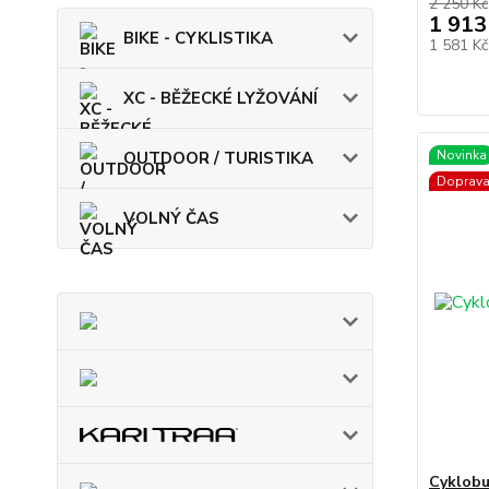
2 250 Kč
1 913
BIKE - CYKLISTIKA
1 581 K
XC - BĚŽECKÉ LYŽOVÁNÍ
Novinka
OUTDOOR / TURISTIKA
Doprav
VOLNÝ ČAS
Cyklob