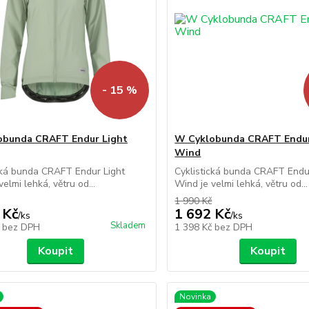
- 15 %
obunda CRAFT Endur Light
W Cyklobunda CRAFT Endur
Wind
cká bunda CRAFT Endur Light
Cyklistická bunda CRAFT Endu
elmi lehká, větru od...
Wind je velmi lehká, větru od...
1 990 Kč
 Kč
1 692 Kč
/
ks
/
ks
Skladem
č
bez DPH
1 398 Kč
bez DPH
Koupit
Koupit
Novinka