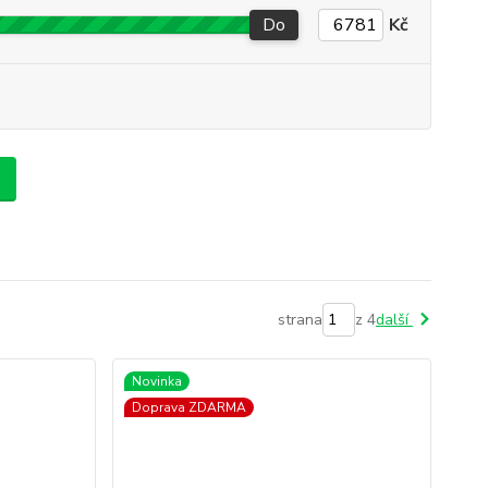
Do
Kč
strana
z 4
další
Novinka
Doprava ZDARMA