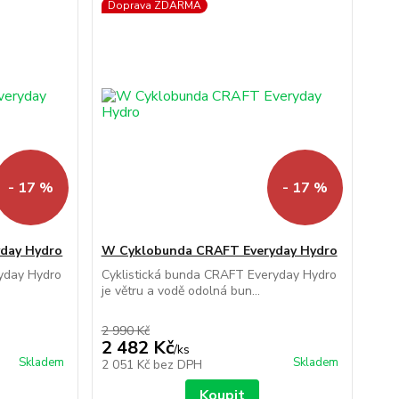
Doprava ZDARMA
- 17 %
- 17 %
day Hydro
W Cyklobunda CRAFT Everyday Hydro
yday Hydro
Cyklistická bunda CRAFT Everyday Hydro
je větru a vodě odolná bun...
2 990 Kč
2 482 Kč
/
ks
Skladem
Skladem
2 051 Kč
bez DPH
Koupit