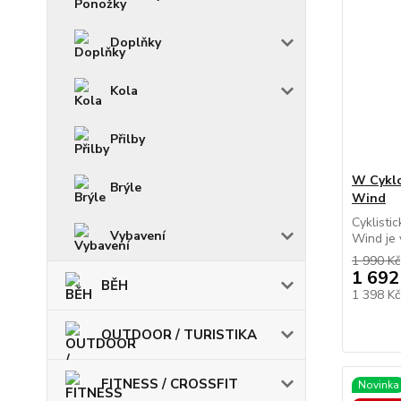
Doplňky
Kola
Přilby
W Cykl
Brýle
Wind
Cyklisti
Vybavení
Wind je v
1 990 Kč
1 692
BĚH
1 398 K
OUTDOOR / TURISTIKA
FITNESS / CROSSFIT
Novinka