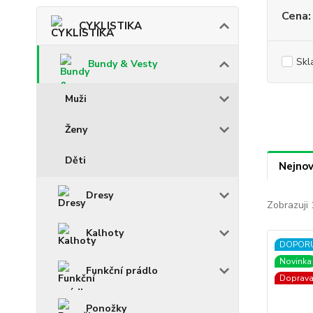
Cena:
CYKLISTIKA
Skl
Bundy & Vesty
Muži
Ženy
Děti
Nejnov
Dresy
Zobrazuji 
Kalhoty
DOPOR
Novinka
Funkční prádlo
Doprav
Ponožky