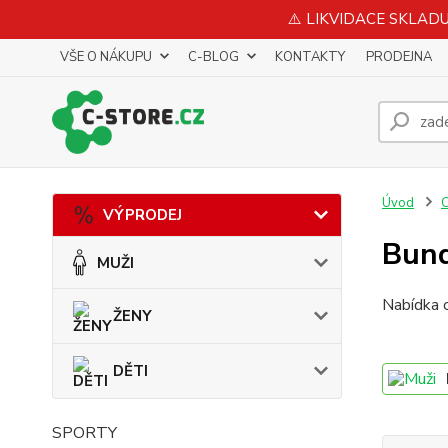
⚠️ LIKVIDACE SKLADU 
VŠE O NÁKUPU
C-BLOG
KONTAKTY
PRODEJNA
Úvod
VÝPRODEJ
Bund
MUŽI
Nabídka c
ŽENY
DĚTI
SPORTY