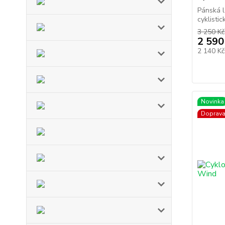
Pánská l
cyklisti
3 250 Kč
2 590
2 140 K
Novinka
Doprav