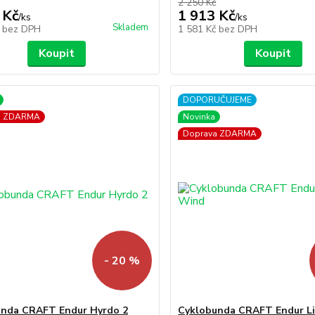
2 250 Kč
 Kč
1 913 Kč
/
ks
/
ks
Skladem
č
bez DPH
1 581 Kč
bez DPH
Koupit
Koupit
DOPORUČUJEME
a ZDARMA
Novinka
Doprava ZDARMA
- 20 %
unda CRAFT Endur Hyrdo 2
Cyklobunda CRAFT Endur L