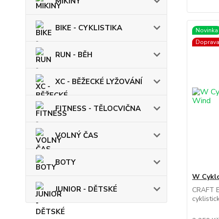
MIKINY
BIKE - CYKLISTIKA
Novinka
Doprav
RUN - BĚH
XC - BĚŽECKÉ LYŽOVÁNÍ
FITNESS - TĚLOCVIČNA
VOLNÝ ČAS
BOTY
W Cykl
JUNIOR - DĚTSKÉ
CRAFT E
cyklisti