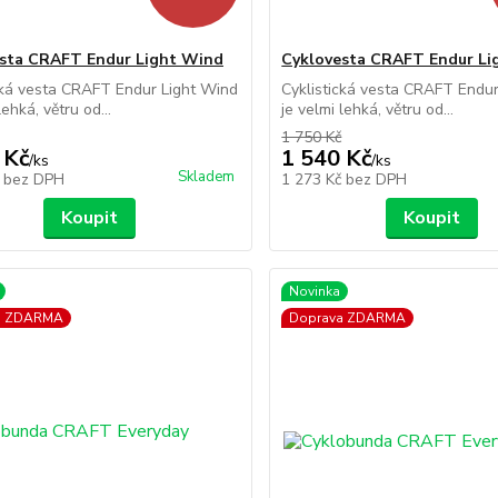
sta CRAFT Endur Light Wind
Cyklovesta CRAFT Endur Li
cká vesta CRAFT Endur Light Wind
Cyklistická vesta CRAFT Endu
lehká, větru od...
je velmi lehká, větru od...
1 750 Kč
 Kč
1 540 Kč
/
ks
/
ks
Skladem
č
bez DPH
1 273 Kč
bez DPH
Koupit
Koupit
Novinka
a ZDARMA
Doprava ZDARMA