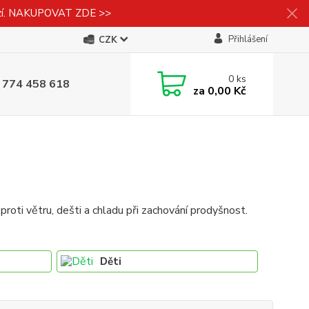
izí. NAKUPOVAT ZDE >>
Přihlášení
CZK
0
ks
 774 458 618
za
0,00 Kč
roti větru, dešti a chladu při zachování prodyšnost.
Děti