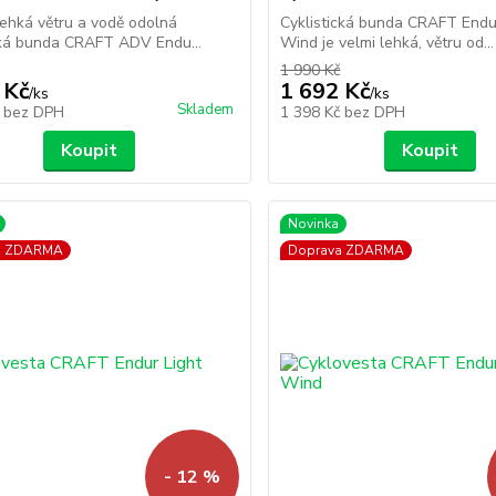
ehká větru a vodě odolná
Cyklistická bunda CRAFT Endu
cká bunda CRAFT ADV Endu...
Wind je velmi lehká, větru od...
1 990 Kč
 Kč
1 692 Kč
/
ks
/
ks
Skladem
č
bez DPH
1 398 Kč
bez DPH
Koupit
Koupit
Novinka
a ZDARMA
Doprava ZDARMA
- 12 %