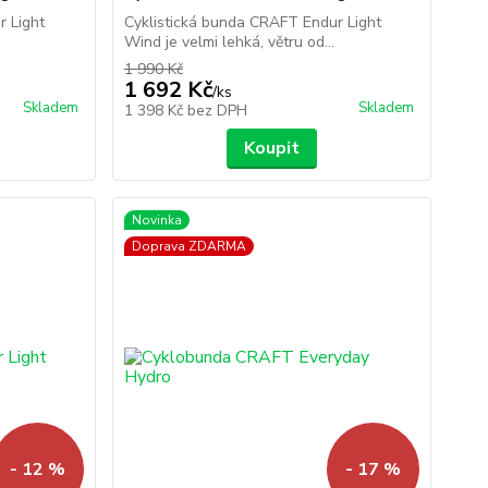
r Light
Cyklistická bunda CRAFT Endur Light
Wind je velmi lehká, větru od...
1 990 Kč
1 692 Kč
/
ks
Skladem
Skladem
1 398 Kč
bez DPH
Koupit
Novinka
Doprava ZDARMA
- 12 %
- 17 %