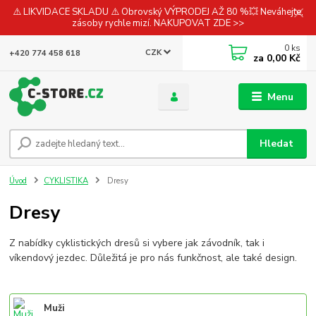
⚠️ LIKVIDACE SKLADU ⚠️ Obrovský VÝPRODEJ AŽ 80 %💥 Neváhejte,
zásoby rychle mizí. NAKUPOVAT ZDE >>
0
ks
CZK
+420 774 458 618
za
0,00 Kč
Menu
Hledat
Úvod
CYKLISTIKA
Dresy
Dresy
Z nabídky cyklistických dresů si vybere jak závodník, tak i
víkendový jezdec. Důležitá je pro nás funkčnost, ale také design.
Muži