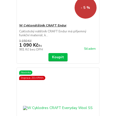
- 5 %
W Cyklonátělník CRAFT Endur
Cyklistický nátělník CRAFT Endur má příjemný
funkční materiál, k...
1 150 Kč
1 090 Kč
/
ks
Skladem
901 Kč
bez DPH
Koupit
Novinka
Doprava ZDARMA