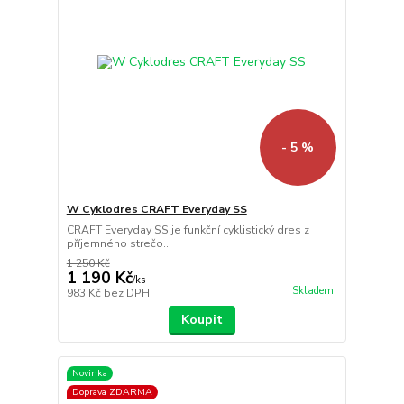
- 5 %
W Cyklodres CRAFT Everyday SS
CRAFT Everyday SS je funkční cyklistický dres z
příjemného strečo...
1 250 Kč
1 190 Kč
/
ks
Skladem
983 Kč
bez DPH
Koupit
Novinka
Doprava ZDARMA