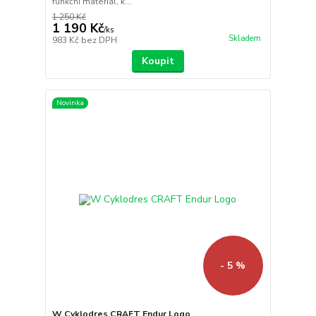
funkční materiál, k...
1 250 Kč
1 190 Kč
/
ks
Skladem
983 Kč
bez DPH
Koupit
Novinka
- 5 %
W Cyklodres CRAFT Endur Logo