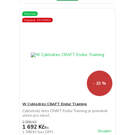
Novinka
Doprava ZDARMA
- 15 %
W Cyklodres CRAFT Endur Training
Cyklistický dres CRAFT Endur Training je primárně
určen pro nároč...
1 990 Kč
1 692 Kč
/
ks
Skladem
1 398 Kč
bez DPH