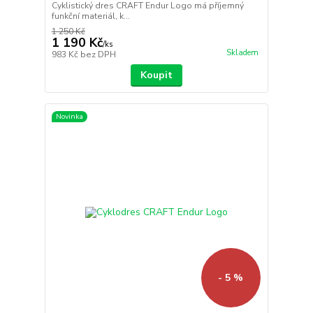
Cyklistický dres CRAFT Endur Logo má příjemný
funkční materiál, k...
1 250 Kč
1 190 Kč
/
ks
Skladem
983 Kč
bez DPH
Koupit
Novinka
- 5 %