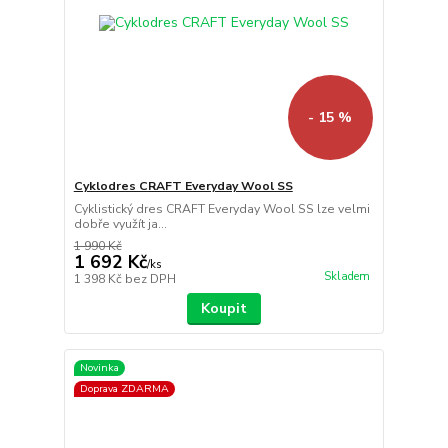
- 15 %
Cyklodres CRAFT Everyday Wool SS
Cyklistický dres CRAFT Everyday Wool SS lze velmi
dobře využít ja...
1 990 Kč
1 692 Kč
/
ks
Skladem
1 398 Kč
bez DPH
Koupit
Novinka
Doprava ZDARMA