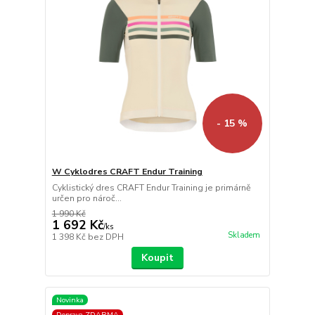
- 15 %
W Cyklodres CRAFT Endur Training
Cyklistický dres CRAFT Endur Training je primárně
určen pro nároč...
1 990 Kč
1 692 Kč
/
ks
Skladem
1 398 Kč
bez DPH
Koupit
Novinka
Doprava ZDARMA