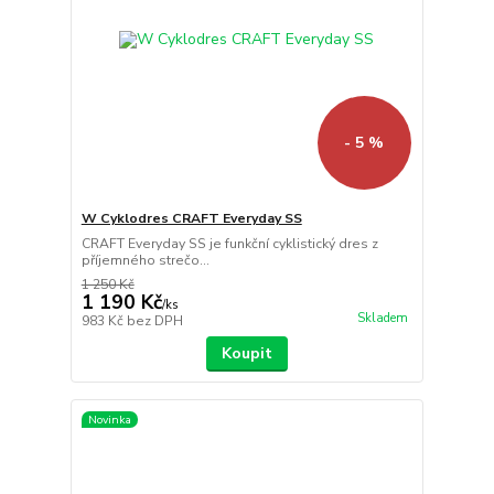
- 5 %
W Cyklodres CRAFT Everyday SS
CRAFT Everyday SS je funkční cyklistický dres z
příjemného strečo...
1 250 Kč
1 190 Kč
/
ks
Skladem
983 Kč
bez DPH
Koupit
Novinka