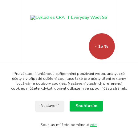
- 15 %
Cyklodres CRAFT Everyday Wool SS
Pro základní funkčnost, zpříjemnění používání webu, analytické
Cyklistický dres CRAFT Everyday Wool SS lze velmi
účely a v případě udělení souhlasu také pro účely cílení reklamy
dobře využít ja...
využíváme soubory cookies. Nastavení vlastních preferencí
1 990 Kč
cookies můžete kdykoli upravit odkazem ve spodní části stránek.
1 692 Kč
/
ks
Skladem
1 398 Kč
bez DPH
Koupit
Souhlasím
Nastavení
Novinka
Souhlas můžete odmítnout
zde
.
Doprava ZDARMA