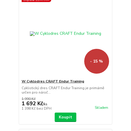
- 15 %
W Cyklodres CRAFT Endur Training
Cyklistický dres CRAFT Endur Training je primárně
určen pro nároč...
1 990 Kč
1 692 Kč
/
ks
Skladem
1 398 Kč
bez DPH
Koupit