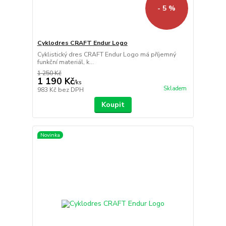
- 5 %
Cyklodres CRAFT Endur Logo
Cyklistický dres CRAFT Endur Logo má příjemný
funkční materiál, k...
1 250 Kč
1 190 Kč
/
ks
Skladem
983 Kč
bez DPH
Koupit
Novinka