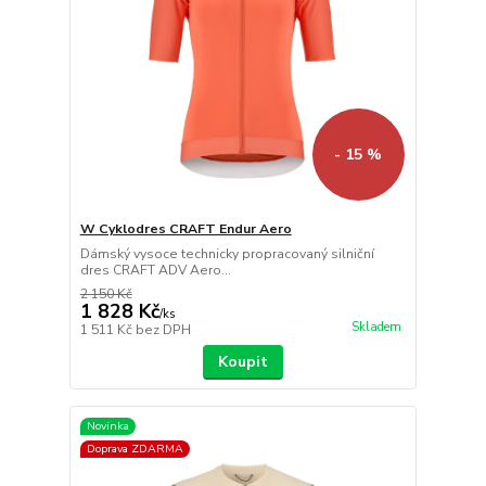
- 15 %
W Cyklodres CRAFT Endur Aero
Dámský vysoce technicky propracovaný silniční
dres CRAFT ADV Aero...
2 150 Kč
1 828 Kč
/
ks
Skladem
1 511 Kč
bez DPH
Koupit
Novinka
Doprava ZDARMA