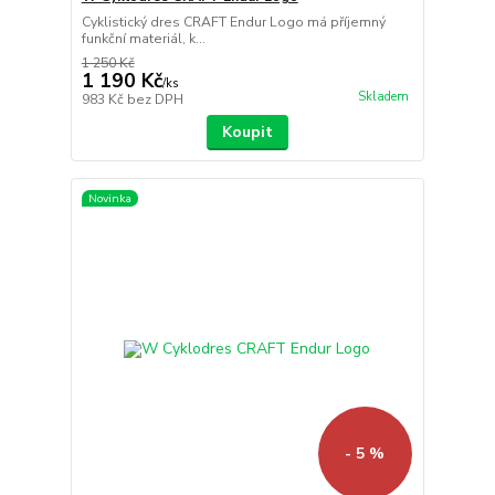
Cyklistický dres CRAFT Endur Logo má příjemný
funkční materiál, k...
1 250 Kč
1 190 Kč
/
ks
Skladem
983 Kč
bez DPH
Koupit
Novinka
- 5 %