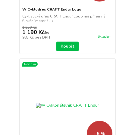
W Cyklodres CRAFT Endur Logo
Cyklistický dres CRAFT Endur Logo má příjemný
funkční materiál, k...
1 250 Kč
1 190 Kč
/
ks
Skladem
983 Kč
bez DPH
Koupit
Novinka
- 5 %