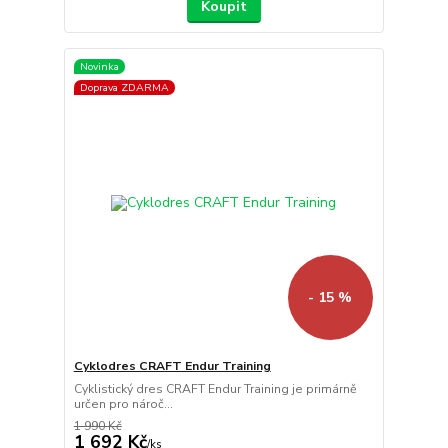
Koupit
Novinka
Doprava ZDARMA
- 15 %
Cyklodres CRAFT Endur Training
Cyklistický dres CRAFT Endur Training je primárně
určen pro nároč...
1 990 Kč
1 692 Kč
/
ks