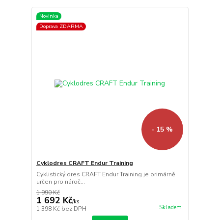
Novinka
Doprava ZDARMA
- 15 %
Cyklodres CRAFT Endur Training
Cyklistický dres CRAFT Endur Training je primárně
určen pro nároč...
1 990 Kč
1 692 Kč
/
ks
Skladem
1 398 Kč
bez DPH