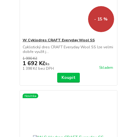
- 15 %
W Cyklodres CRAFT Everyday Wool SS
Cyklistický dres CRAFT Everyday Wool SS lze velmi
dobře využít j...
1 990 Kč
1 692 Kč
/
ks
Skladem
1 398 Kč
bez DPH
Koupit
Novinka