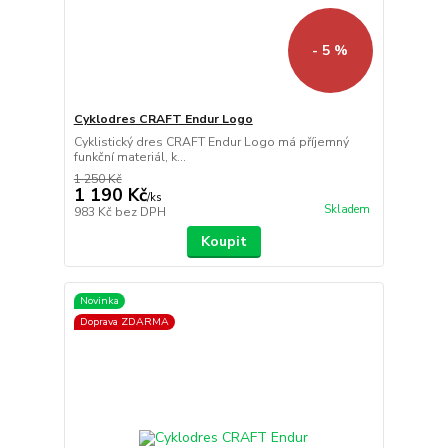
- 5 %
Cyklodres CRAFT Endur Logo
Cyklistický dres CRAFT Endur Logo má příjemný
funkční materiál, k...
1 250 Kč
1 190 Kč
/
ks
Skladem
983 Kč
bez DPH
Koupit
Novinka
Doprava ZDARMA