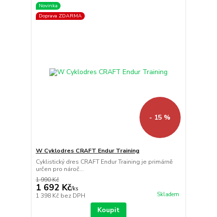
Novinka
Doprava ZDARMA
- 15 %
W Cyklodres CRAFT Endur Training
Cyklistický dres CRAFT Endur Training je primárně
určen pro nároč...
1 990 Kč
1 692 Kč
/
ks
Skladem
1 398 Kč
bez DPH
Koupit