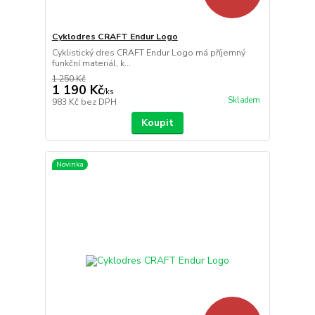
Cyklodres CRAFT Endur Logo
Cyklistický dres CRAFT Endur Logo má příjemný
funkční materiál, k...
1 250 Kč
1 190 Kč
/
ks
Skladem
983 Kč
bez DPH
Koupit
Novinka