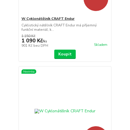
W Cyklonátělník CRAFT Endur
Cyklistický nátělník CRAFT Endur má příjemný
funkční materiál, k...
1 150 Kč
1 090 Kč
/
ks
Skladem
901 Kč
bez DPH
Koupit
Novinka