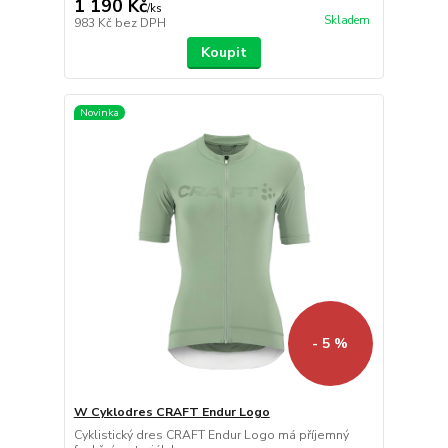
1 190 Kč
/
ks
Skladem
983 Kč
bez DPH
Koupit
Novinka
- 5 %
W Cyklodres CRAFT Endur Logo
Cyklistický dres CRAFT Endur Logo má příjemný