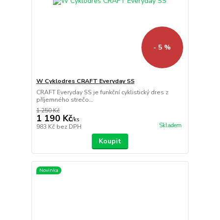
- 5 %
W Cyklodres CRAFT Everyday SS
CRAFT Everyday SS je funkční cyklistický dres z
příjemného strečo...
1 250 Kč
1 190 Kč
/
ks
Skladem
983 Kč
bez DPH
Koupit
Novinka