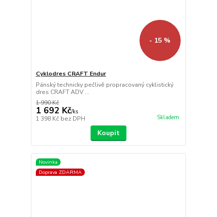
- 15 %
Cyklodres CRAFT Endur
Pánský technicky pečlivě propracovaný cyklistický
dres CRAFT ADV ...
1 990 Kč
1 692 Kč
/
ks
Skladem
1 398 Kč
bez DPH
Koupit
Novinka
Doprava ZDARMA