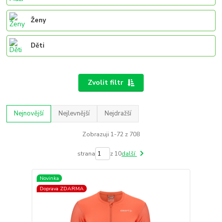
Ženy
Děti
Zvolit filtr
Nejnovější
Nejlevnější
Nejdražší
Zobrazuji 1-72 z 708
strana
z 10
další
Novinka
Doprava ZDARMA