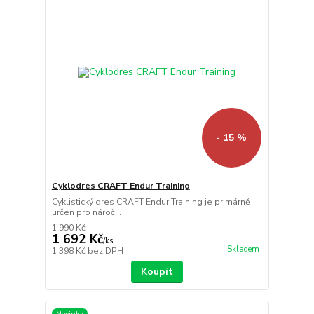
- 15 %
Cyklodres CRAFT Endur Training
Cyklistický dres CRAFT Endur Training je primárně
určen pro nároč...
1 990 Kč
1 692 Kč
/
ks
Skladem
1 398 Kč
bez DPH
Koupit
Novinka