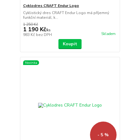
Cyklodres CRAFT Endur Logo
Cyklistický dres CRAFT Endur Logo má příjemný
funkční materiál, k...
1 250 Kč
1 190 Kč
/
ks
Skladem
983 Kč
bez DPH
Koupit
Novinka
- 5 %