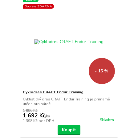
Doprava ZDARMA
- 15 %
Cyklodres CRAFT Endur Training
Cyklistický dres CRAFT Endur Training je primárně
určen pro nároč...
1 990 Kč
1 692 Kč
/
ks
Skladem
1 398 Kč
bez DPH
Koupit