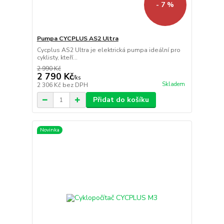
- 7 %
Pumpa CYCPLUS AS2 Ultra
Cycplus AS2 Ultra je elektrická pumpa ideální pro
cyklisty, kteří...
2 990 Kč
2 790 Kč
/
ks
Skladem
2 306 Kč
bez DPH
Přidat do košíku
Novinka