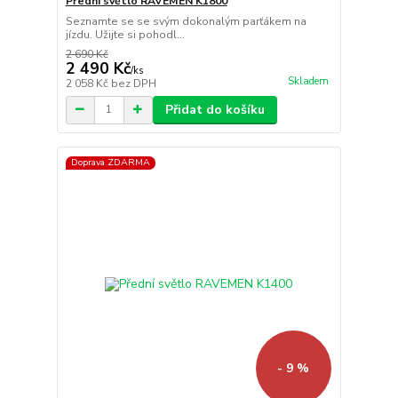
Přední světlo RAVEMEN K1800
Seznamte se se svým dokonalým parťákem na
jízdu. Užijte si pohodl...
2 690 Kč
2 490 Kč
/
ks
Skladem
2 058 Kč
bez DPH
Přidat do košíku
Doprava ZDARMA
- 9 %