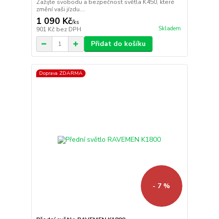
Zažijte svobodu a bezpečnost světla K450, které
změní vaši jízdu....
1 090 Kč
/
ks
Skladem
901 Kč
bez DPH
Přidat do košíku
Doprava ZDARMA
- 7 %