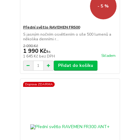
- 5 %
Přední světlo RAVEMEN FR500
S jasným nočním osvětlením o síle 500 lumenů a
několika denními r...
2 090 Kč
1 990 Kč
/
ks
Skladem
1 645 Kč
bez DPH
Přidat do košíku
Doprava ZDARMA