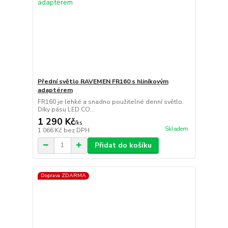
Přední světlo RAVEMEN FR160 s hliníkovým
adaptérem
FR160 je lehké a snadno použitelné denní světlo.
Díky pásu LED CO...
1 290 Kč
/
ks
Skladem
1 066 Kč
bez DPH
Přidat do košíku
Doprava ZDARMA