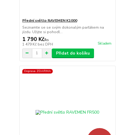
Přední světlo RAVEMEN K1000
Seznamte se se svým dokonalým parťákem na
jízdu. Užijte si pohodl...
1 790 Kč
/
ks
Skladem
1 479 Kč
bez DPH
Přidat do košíku
Doprava ZDARMA