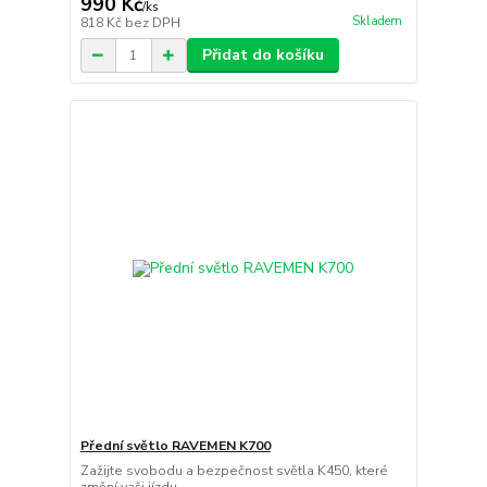
990 Kč
/
ks
Skladem
818 Kč
bez DPH
Přidat do košíku
Přední světlo RAVEMEN K700
Zažijte svobodu a bezpečnost světla K450, které
změní vaši jízdu....