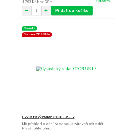
Skladem
4 793 Kč
bez DPH
Přidat do košíku
Novinka
Doprava ZDARMA
Cyklistický radar CYCPLUS L7
Mít přehled o dění za sebou a zároveň být vidět.
Právě tohle přin...