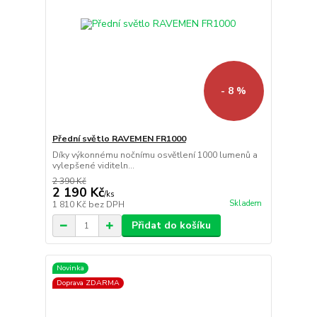
- 8 %
Přední světlo RAVEMEN FR1000
Díky výkonnému nočnímu osvětlení 1000 lumenů a
vylepšené viditeln...
2 390 Kč
2 190 Kč
/
ks
Skladem
1 810 Kč
bez DPH
Přidat do košíku
Novinka
Doprava ZDARMA