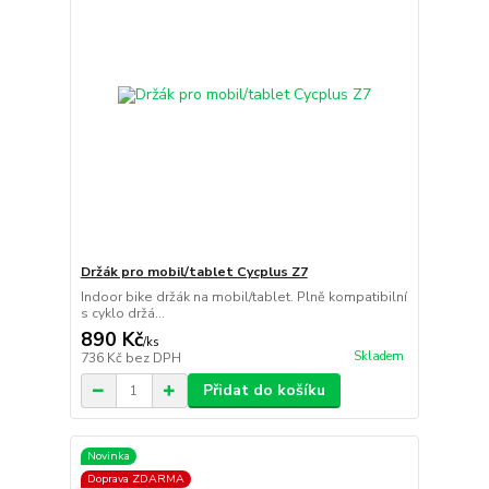
Držák pro mobil/tablet Cycplus Z7
Indoor bike držák na mobil/tablet. Plně kompatibilní
s cyklo držá...
890 Kč
/
ks
Skladem
736 Kč
bez DPH
Přidat do košíku
Novinka
Doprava ZDARMA