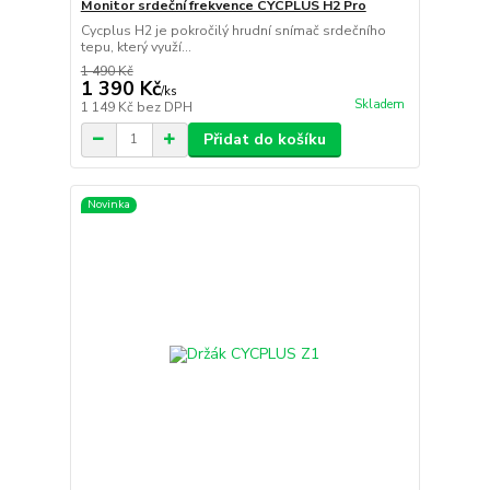
Monitor srdeční frekvence CYCPLUS H2 Pro
Cycplus H2 je pokročilý hrudní snímač srdečního
tepu, který využí...
1 490 Kč
1 390 Kč
/
ks
Skladem
1 149 Kč
bez DPH
Přidat do košíku
Novinka