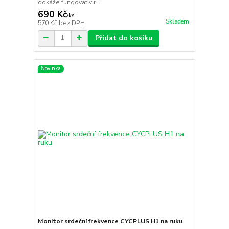
dokáže fungovat v r...
690 Kč
/
ks
Skladem
570 Kč
bez DPH
Přidat do košíku
Novinka
Monitor srdeční frekvence CYCPLUS H1 na ruku