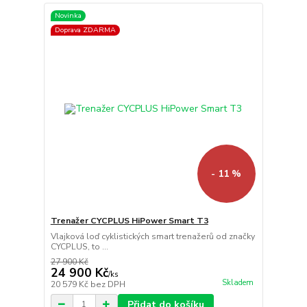
Novinka
Doprava ZDARMA
- 11 %
Trenažer CYCPLUS HiPower Smart T3
Vlajková loď cyklistických smart trenažerů od značky
CYCPLUS, to ...
27 900 Kč
24 900 Kč
/
ks
Skladem
20 579 Kč
bez DPH
Přidat do košíku