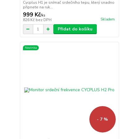
Cycplus H1 je snímač srdečního tepu, který snadno
připnete na ruk...
999 Kč
/
ks
Skladem
826 Kč
bez DPH
Přidat do košíku
Novinka
- 7 %