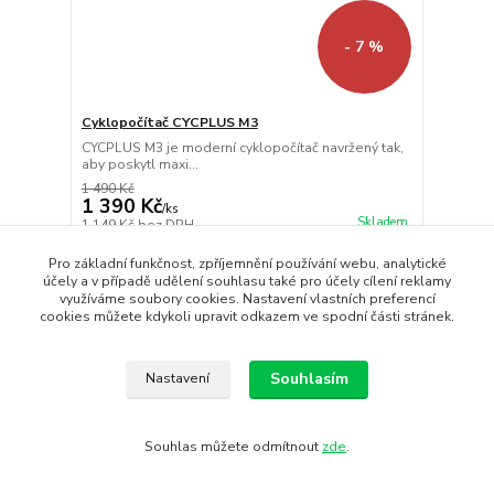
- 7 %
Cyklopočítač CYCPLUS M3
CYCPLUS M3 je moderní cyklopočítač navržený tak,
aby poskytl maxi...
1 490 Kč
1 390 Kč
/
ks
Skladem
1 149 Kč
bez DPH
Přidat do košíku
Pro základní funkčnost, zpříjemnění používání webu, analytické
účely a v případě udělení souhlasu také pro účely cílení reklamy
využíváme soubory cookies. Nastavení vlastních preferencí
cookies můžete kdykoli upravit odkazem ve spodní části stránek.
Souhlasím
Nastavení
Souhlas můžete odmítnout
zde
.