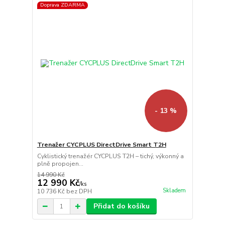
Doprava ZDARMA
- 13 %
Trenažer CYCPLUS DirectDrive Smart T2H
Cyklistický trenažér CYCPLUS T2H – tichý, výkonný a
plně propojen...
14 990 Kč
12 990 Kč
/
ks
Skladem
10 736 Kč
bez DPH
Přidat do košíku