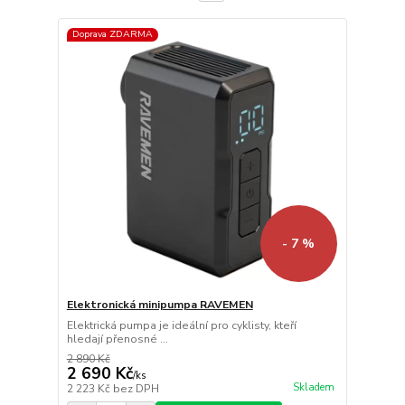
Doprava ZDARMA
- 7 %
Elektronická minipumpa RAVEMEN
Elektrická pumpa je ideální pro cyklisty, kteří
hledají přenosné ...
2 890 Kč
2 690 Kč
/
ks
Skladem
2 223 Kč
bez DPH