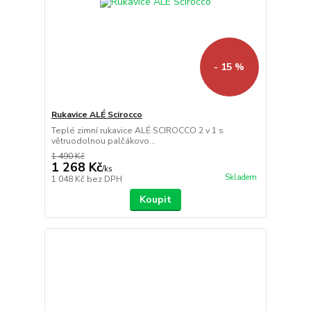
- 15 %
Rukavice ALÉ Scirocco
Teplé zimní rukavice ALÉ SCIROCCO 2 v 1 s
větruodolnou palčákovo...
1 490 Kč
1 268 Kč
/
ks
Skladem
1 048 Kč
bez DPH
Koupit