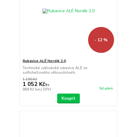
- 12 %
Rukavice ALÉ Nordik 2.0
Technické cyklistické rukavice ALÉ ze
softshellového větruodolnéh...
1 190 Kč
1 052 Kč
/
ks
Skladem
869 Kč
bez DPH
Koupit