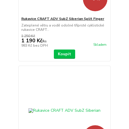
Rukavice CRAFT ADV SubZ Siberian Split Finger
Zateplené větru a vodě odolné tříprsté cyklistické
rukavice CRAFT...
1 250 Kč
1 190 Kč
/
ks
Skladem
983 Kč
bez DPH
Koupit