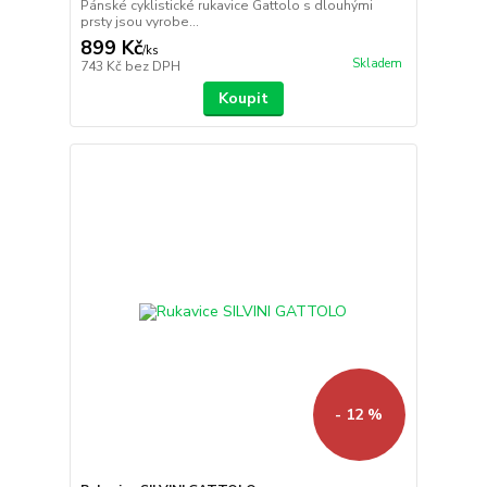
Pánské cyklistické rukavice Gattolo s dlouhými
prsty jsou vyrobe...
899 Kč
/
ks
Skladem
743 Kč
bez DPH
Koupit
- 12 %