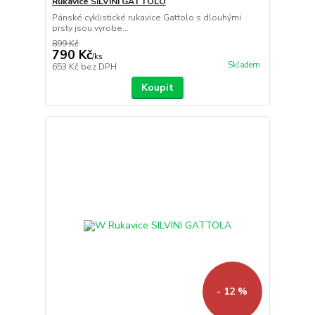
Rukavice SILVINI GATTOLO
Pánské cyklistické rukavice Gattolo s dlouhými
prsty jsou vyrobe...
899 Kč
790 Kč
/
ks
Skladem
653 Kč
bez DPH
Koupit
- 12 %