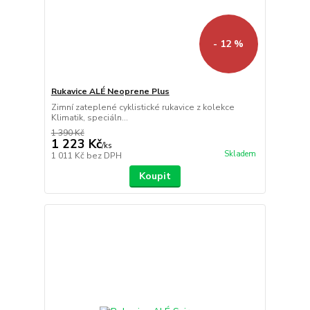
- 12 %
Rukavice ALÉ Neoprene Plus
Zimní zateplené cyklistické rukavice z kolekce
Klimatik, speciáln...
1 390 Kč
1 223 Kč
/
ks
Skladem
1 011 Kč
bez DPH
Koupit