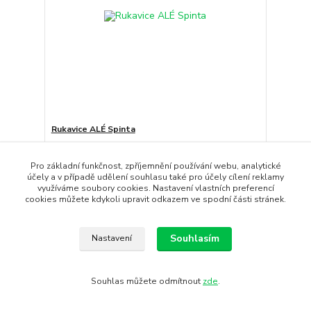
Rukavice ALÉ Spinta
Rukavice SPINTA jsou perfektní volbou pro
vyznavače horské cyklis...
Pro základní funkčnost, zpříjemnění používání webu, analytické
890 Kč
/
ks
účely a v případě udělení souhlasu také pro účely cílení reklamy
Skladem
736 Kč
bez DPH
využíváme soubory cookies. Nastavení vlastních preferencí
cookies můžete kdykoli upravit odkazem ve spodní části stránek.
Koupit
Souhlasím
Nastavení
Souhlas můžete odmítnout
zde
.