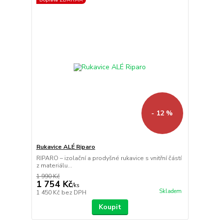
- 12 %
Rukavice ALÉ Riparo
RIPARO – izolační a prodyšné rukavice s vnitřní částí
z materiálu...
1 990 Kč
1 754 Kč
/
ks
Skladem
1 450 Kč
bez DPH
Koupit