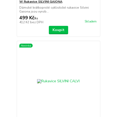
W Rukavice SILVINI GAIONA
Dámské krátkoprsté cyklistické rukavice Silvini
Gaiona jsou vyrob...
499 Kč
/
ks
Skladem
412 Kč
bez DPH
Koupit
Novinka