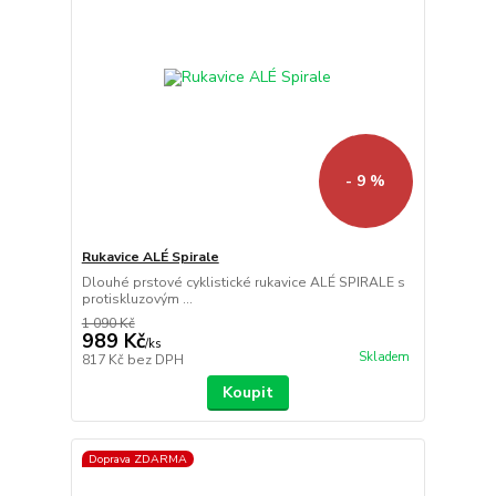
- 9 %
Rukavice ALÉ Spirale
Dlouhé prstové cyklistické rukavice ALÉ SPIRALE s
protiskluzovým ...
1 090 Kč
989 Kč
/
ks
Skladem
817 Kč
bez DPH
Koupit
Doprava ZDARMA