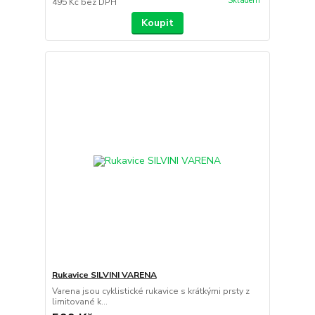
Skladem
495 Kč
bez DPH
Koupit
Rukavice SILVINI VARENA
Varena jsou cyklistické rukavice s krátkými prsty z
limitované k...