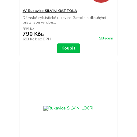
W Rukavice SILVINI GATTOLA
Dámské cyklistické rukavice Gattola s dlouhými
prsty jsou vyrobe...
899 Kč
790 Kč
/
ks
Skladem
653 Kč
bez DPH
Koupit