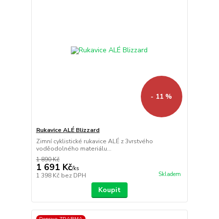
- 11 %
Rukavice ALÉ Blizzard
Zimní cyklistické rukavice ALÉ z 3vrstvého
voděodolného materiálu...
1 890 Kč
1 691 Kč
/
ks
Skladem
1 398 Kč
bez DPH
Koupit
Doprava ZDARMA