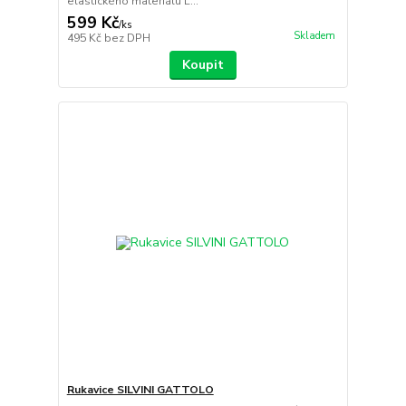
elastického materiálu L...
599 Kč
/
ks
Skladem
495 Kč
bez DPH
Koupit
Rukavice SILVINI GATTOLO