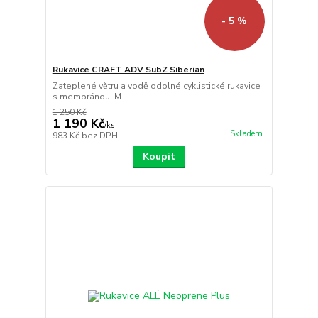
- 5 %
Rukavice CRAFT ADV SubZ Siberian
Zateplené větru a vodě odolné cyklistické rukavice
s membránou. M...
1 250 Kč
1 190 Kč
/
ks
Skladem
983 Kč
bez DPH
Koupit