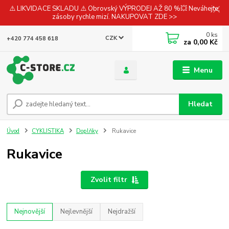
⚠️ LIKVIDACE SKLADU ⚠️ Obrovský VÝPRODEJ AŽ 80 %💥 Neváhejte,
zásoby rychle mizí. NAKUPOVAT ZDE >>
0
ks
CZK
+420 774 458 618
za
0,00 Kč
Menu
Hledat
Úvod
CYKLISTIKA
Doplňky
Rukavice
Rukavice
Zvolit filtr
Nejnovější
Nejlevnější
Nejdražší