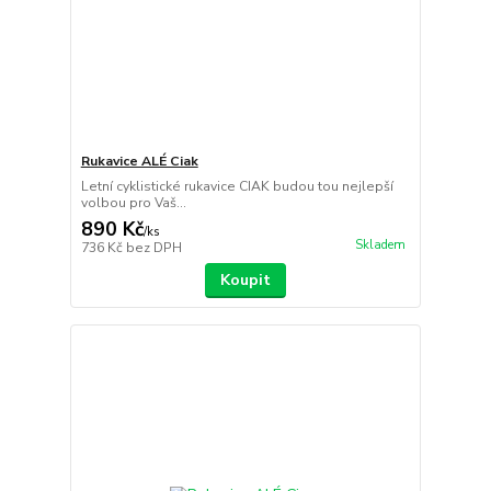
Rukavice ALÉ Ciak
Letní cyklistické rukavice CIAK budou tou nejlepší
volbou pro Vaš...
890 Kč
/
ks
Skladem
736 Kč
bez DPH
Koupit