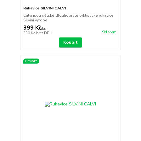
Rukavice SILVINI CALVI
Calvi jsou dětské dlouhoprsté cyklistické rukavice
Silvini vyrobe...
399 Kč
/
ks
Skladem
330 Kč
bez DPH
Koupit
Novinka