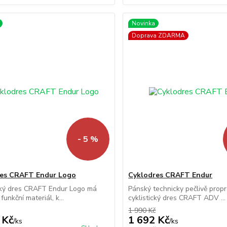
Novinka
Doprava ZDARMA
- 5 %
res CRAFT Endur Logo
Cyklodres CRAFT Endur
cký dres CRAFT Endur Logo má
Pánský technicky pečlivě prop
funkční materiál, k...
cyklistický dres CRAFT ADV ...
1 990 Kč
 Kč
1 692 Kč
/
ks
/
ks