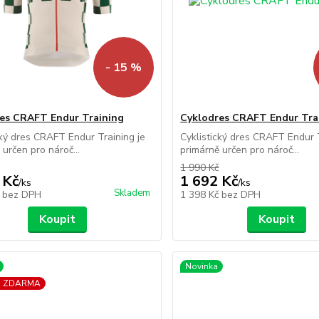
- 15 %
es CRAFT Endur Training
Cyklodres CRAFT Endur Tra
cký dres CRAFT Endur Training je
Cyklistický dres CRAFT Endur T
 určen pro nároč...
primárně určen pro nároč...
1 990 Kč
 Kč
1 692 Kč
/
ks
/
ks
Skladem
č
bez DPH
1 398 Kč
bez DPH
Koupit
Koupit
Novinka
a ZDARMA