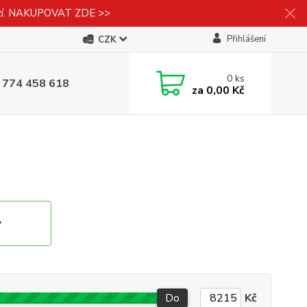
izí. NAKUPOVAT ZDE >>
Přihlášení
CZK
0
ks
 774 458 618
za
0,00 Kč
v
Do
Kč