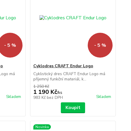
- 5 %
- 5 %
go
Cyklodres CRAFT Endur Logo
 Logo má
Cyklistický dres CRAFT Endur Logo má
příjemný funkční materiál, k...
1 250 Kč
1 190 Kč
/
ks
Skladem
Skladem
983 Kč
bez DPH
Koupit
Novinka