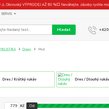
⚠️ Obrovský VÝPRODEJ AŽ 80 %💥 Neváhejte, zásoby rychle m
SERVIS
Hledat
+420
CYKLISTIKA
Dresy
Muži
Dres / Krátký rukáv
Dres / Dlouhý ruká
Kč
Od