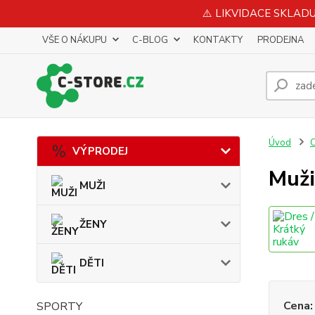
⚠️ LIKVIDACE SKLADU 
VŠE O NÁKUPU
C-BLOG
KONTAKTY
PRODEJNA
Úvod
VÝPRODEJ
Muži
MUŽI
ŽENY
DĚTI
Cena:
SPORTY