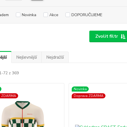
adem
Novinka
Akce
DOPORUČUJEME
Zvolit filtr
ější
Nejlevnější
Nejdražší
1-72 z 369
Novinka
a ZDARMA
Doprava ZDARMA