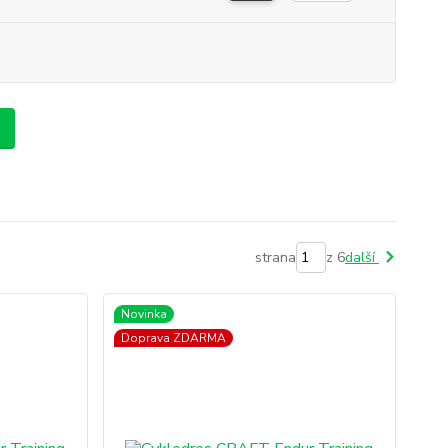
strana
z 6
další
Novinka
Doprava ZDARMA