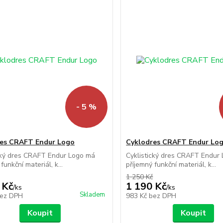
- 5 %
res CRAFT Endur Logo
Cyklodres CRAFT Endur Lo
cký dres CRAFT Endur Logo má
Cyklistický dres CRAFT Endur
funkční materiál, k...
příjemný funkční materiál, k...
1 250 Kč
 Kč
1 190 Kč
/
ks
/
ks
Skladem
ez DPH
983 Kč
bez DPH
Koupit
Koupit