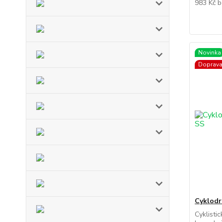
983 Kč
b
Novinka
Doprav
Cyklodr
Cyklist