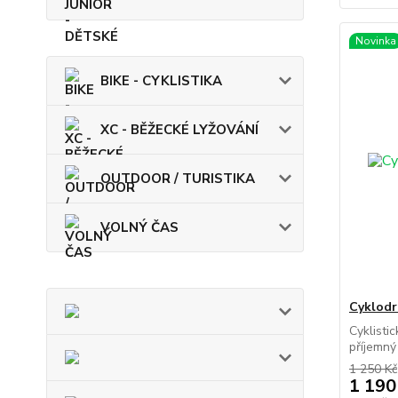
Novinka
BIKE - CYKLISTIKA
XC - BĚŽECKÉ LYŽOVÁNÍ
OUTDOOR / TURISTIKA
VOLNÝ ČAS
Cyklod
Cyklisti
příjemný 
1 250 Kč
1 190