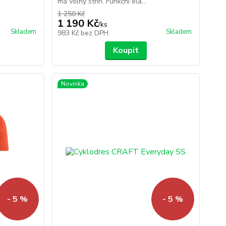
má volný střih. Funkční ela...
1 250 Kč
1 190 Kč
/
ks
Skladem
Skladem
983 Kč
bez DPH
Koupit
Novinka
- 5 %
- 5 %