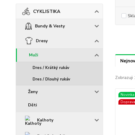
CYKLISTIKA
Skl
Bundy & Vesty
Dresy
Muži
Nejnov
Dres / Krátký rukáv
Zobrazuji 
Dres / Dlouhý rukáv
Ženy
Novinka
Doprav
Děti
Kalhoty