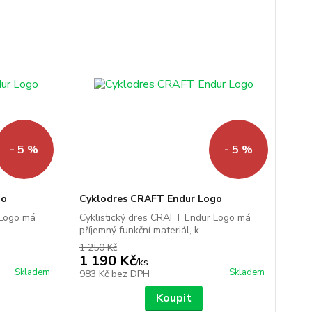
- 5 %
- 5 %
go
Cyklodres CRAFT Endur Logo
 Logo má
Cyklistický dres CRAFT Endur Logo má
příjemný funkční materiál, k...
1 250 Kč
1 190 Kč
/
ks
Skladem
Skladem
983 Kč
bez DPH
Koupit