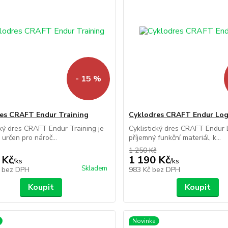
- 15 %
es CRAFT Endur Training
Cyklodres CRAFT Endur Lo
cký dres CRAFT Endur Training je
Cyklistický dres CRAFT Endur
 určen pro nároč...
příjemný funkční materiál, k...
1 250 Kč
 Kč
1 190 Kč
/
ks
/
ks
Skladem
č
bez DPH
983 Kč
bez DPH
Koupit
Koupit
Novinka