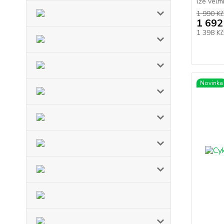
lze velmi
1 990 Kč
1 692
1 398 K
Novinka