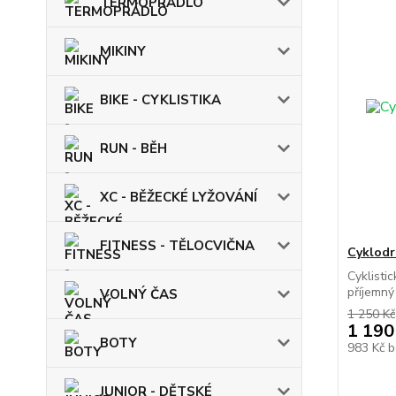
TERMOPRÁDLO
MIKINY
BIKE - CYKLISTIKA
RUN - BĚH
XC - BĚŽECKÉ LYŽOVÁNÍ
FITNESS - TĚLOCVIČNA
Cyklod
Cyklisti
příjemný 
VOLNÝ ČAS
1 250 Kč
1 190
BOTY
983 Kč
b
JUNIOR - DĚTSKÉ