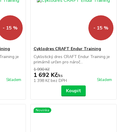
- 15 %
- 15 %
ining
Cyklodres CRAFT Endur Training
raining je
Cyklistický dres CRAFT Endur Training je
primárně určen pro nároč...
1 990 Kč
1 692 Kč
/
ks
Skladem
Skladem
1 398 Kč
bez DPH
Koupit
Novinka