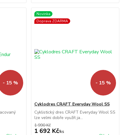
Novinka
Doprava ZDARMA
- 15 %
- 15 %
Cyklodres CRAFT Everyday Wool SS
racovaný
Cyklistický dres CRAFT Everyday Wool SS
lze velmi dobře využít ja...
1 990 Kč
1 692 Kč
/
ks