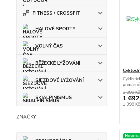
FITNESS / CROSSFIT
HALOVÉ SPORTY
VOLNÝ ČAS
BĚŽECKÉ LYŽOVÁNÍ
Cyklodr
Cyklisti
SJEZDOVÉ LYŽOVÁNÍ
primárně
1 990 Kč
1 692
SKIALPINISMUS
1 398 K
ZNAČKY
Novinka