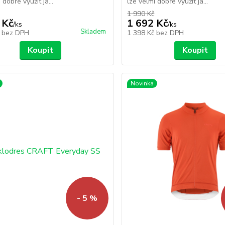
 dobře využít ja...
lze velmi dobře využít ja...
1 990 Kč
 Kč
1 692 Kč
/
ks
/
ks
Skladem
č
bez DPH
1 398 Kč
bez DPH
Koupit
Koupit
Novinka
- 5 %