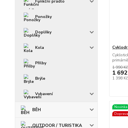
Funkční prádlo
Ponožky
Doplňky
Cyklodr
Kola
Cyklisti
primárně
Přilby
1 990 Kč
1 692
1 398 K
Brýle
Vybavení
Novinka
BĚH
Doprav
OUTDOOR / TURISTIKA