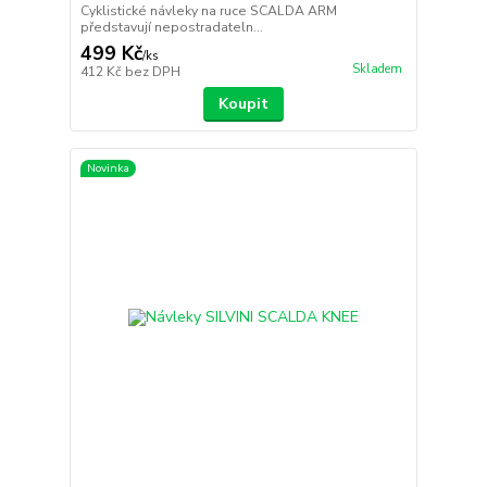
Cyklistické návleky na ruce SCALDA ARM
představují nepostradateln...
499 Kč
/
ks
Skladem
412 Kč
bez DPH
Koupit
Novinka