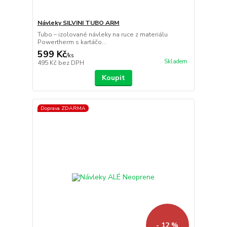
Návleky SILVINI TUBO ARM
Tubo – izolované návleky na ruce z materiálu
Powertherm s kartáčo...
599 Kč
/
ks
Skladem
495 Kč
bez DPH
Koupit
Doprava ZDARMA
- 12 %