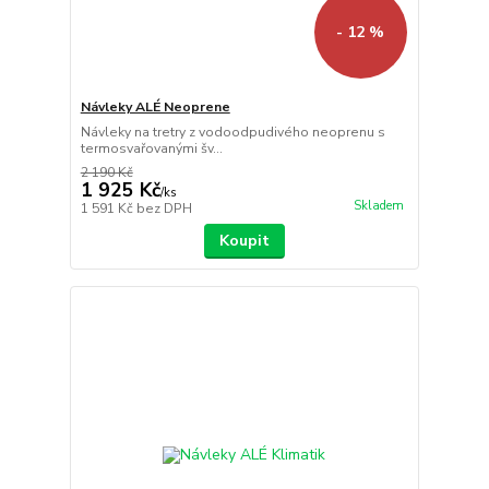
- 12 %
Návleky ALÉ Neoprene
Návleky na tretry z vodoodpudivého neoprenu s
termosvařovanými šv...
2 190 Kč
1 925 Kč
/
ks
Skladem
1 591 Kč
bez DPH
Koupit