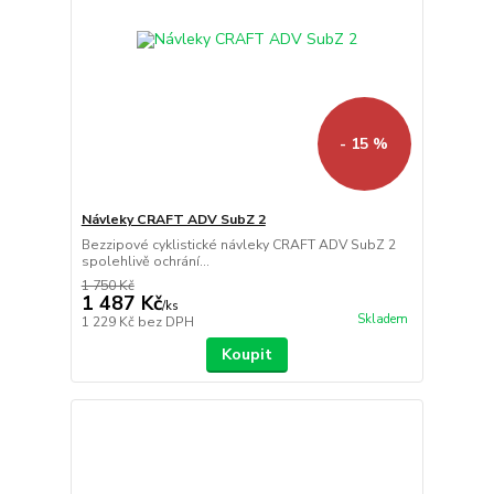
- 15 %
Návleky CRAFT ADV SubZ 2
Bezzipové cyklistické návleky CRAFT ADV SubZ 2
spolehlivě ochrání...
1 750 Kč
1 487 Kč
/
ks
Skladem
1 229 Kč
bez DPH
Koupit