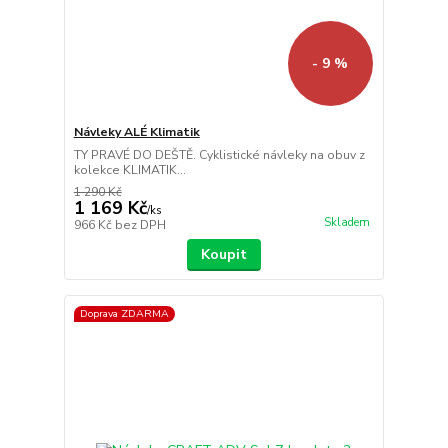
- 9 %
Návleky ALÉ Klimatik
TY PRAVÉ DO DEŠTĚ. Cyklistické návleky na obuv z
kolekce KLIMATIK...
1 290 Kč
1 169 Kč
/
ks
Skladem
966 Kč
bez DPH
Koupit
Doprava ZDARMA