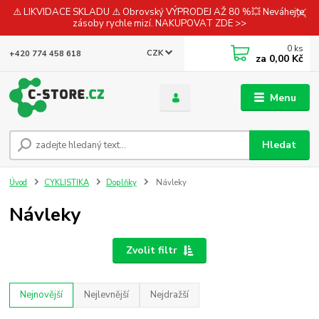
⚠️ LIKVIDACE SKLADU ⚠️ Obrovský VÝPRODEJ AŽ 80 %💥 Neváhejte,
zásoby rychle mizí. NAKUPOVAT ZDE >>
0
ks
CZK
+420 774 458 618
za
0,00 Kč
Menu
Hledat
Úvod
CYKLISTIKA
Doplňky
Návleky
Návleky
Zvolit filtr
Nejnovější
Nejlevnější
Nejdražší