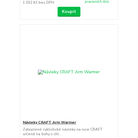
pracovních dnů
1 032 Kč
bez DPH
Koupit
Návleky CRAFT Arm Warmer
Zateplené cyklistické návleky na ruce CRAFT
určené na švihy v chl...