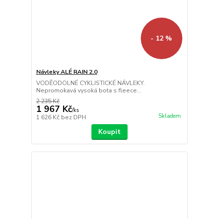
- 12 %
Návleky ALÉ RAIN 2.0
VODĚODOLNÉ CYKLISTICKÉ NÁVLEKY.
Nepromokavá vysoká bota s fleece...
2 235 Kč
1 967 Kč
/
ks
Skladem
1 626 Kč
bez DPH
Koupit