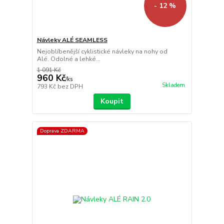
- 12 %
Návleky ALÉ SEAMLESS
Nejoblíbenější cyklistické návleky na nohy od
Alé. Odolné a lehké...
1 091 Kč
960 Kč
/
ks
Skladem
793 Kč
bez DPH
Koupit
Doprava ZDARMA