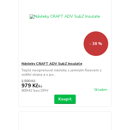
- 38 %
Návleky CRAFT ADV SubZ Insulate
Teplé neoprenové návleky s jemným fleecem z
vnitřní strany a s po...
1 590 Kč
979 Kč
/
ks
Skladem
809 Kč
bez DPH
Koupit