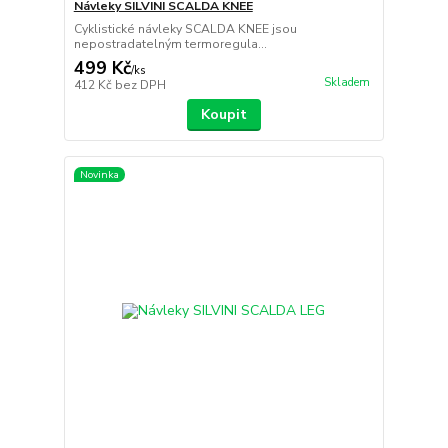
Návleky SILVINI SCALDA KNEE
Cyklistické návleky SCALDA KNEE jsou
nepostradatelným termoregula...
499 Kč
/
ks
Skladem
412 Kč
bez DPH
Koupit
Novinka