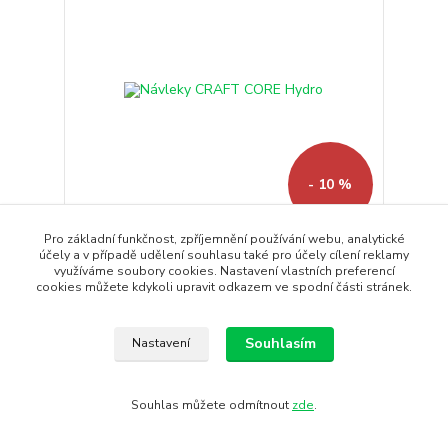
- 10 %
Pro základní funkčnost, zpříjemnění používání webu, analytické
Návleky CRAFT CORE Hydro
účely a v případě udělení souhlasu také pro účely cílení reklamy
využíváme soubory cookies. Nastavení vlastních preferencí
Vodě a větruodolné cyklistické návleky na boty
cookies můžete kdykoli upravit odkazem ve spodní části stránek.
CRAFT CORE Hydro s...
1 490 Kč
1 341 Kč
/
ks
Souhlasím
Nastavení
Skladem
1 108 Kč
bez DPH
Koupit
Souhlas můžete odmítnout
zde
.