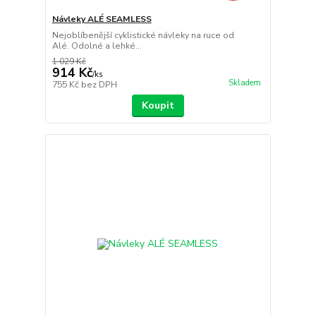
Návleky ALÉ SEAMLESS
Nejoblíbenější cyklistické návleky na ruce od
Alé. Odolné a lehké...
1 029 Kč
914 Kč
/
ks
Skladem
755 Kč
bez DPH
Koupit