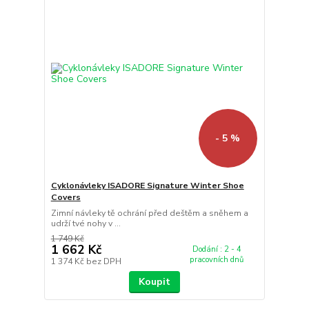
- 5 %
Cyklonávleky ISADORE Signature Winter Shoe
Covers
Zimní návleky tě ochrání před deštěm a sněhem a
udrží tvé nohy v ...
1 749 Kč
1 662 Kč
Dodání : 2 - 4
pracovních dnů
1 374 Kč
bez DPH
Koupit