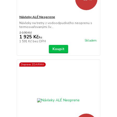
Návleky ALÉ Neoprene
Návleky na tretry z vodoodpudivého neoprenu s
termosvařovanými šv...
2 190 Kč
1 925 Kč
/
ks
Skladem
1 591 Kč
bez DPH
Koupit
Doprava ZDARMA