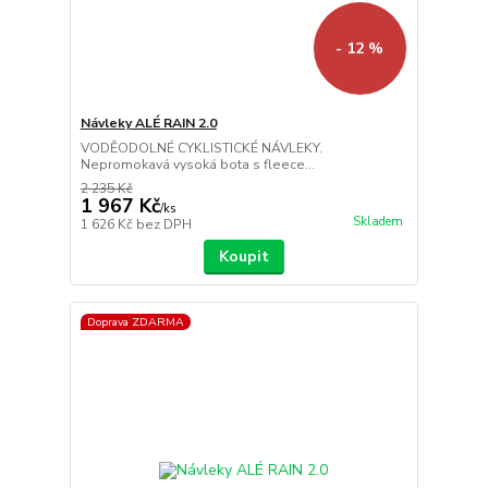
- 12 %
Návleky ALÉ RAIN 2.0
VODĚODOLNÉ CYKLISTICKÉ NÁVLEKY.
Nepromokavá vysoká bota s fleece...
2 235 Kč
1 967 Kč
/
ks
Skladem
1 626 Kč
bez DPH
Koupit
Doprava ZDARMA