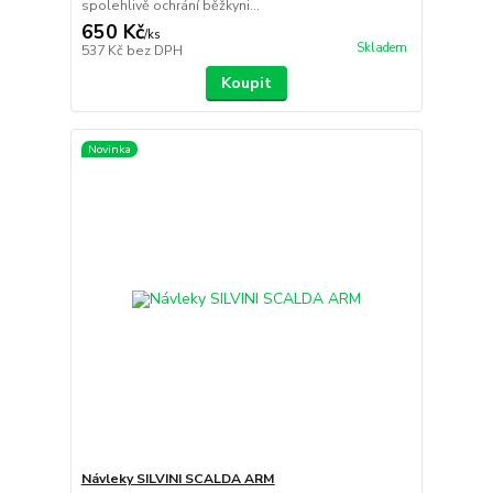
spolehlivě ochrání běžkyni...
650 Kč
/
ks
Skladem
537 Kč
bez DPH
Koupit
Novinka
Návleky SILVINI SCALDA ARM