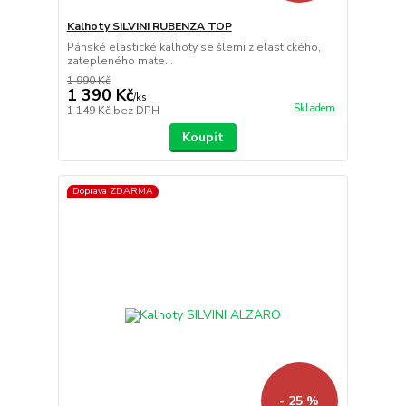
Kalhoty SILVINI RUBENZA TOP
Pánské elastické kalhoty se šlemi z elastického,
zatepleného mate...
1 990 Kč
1 390 Kč
/
ks
Skladem
1 149 Kč
bez DPH
Koupit
Doprava ZDARMA
- 25 %