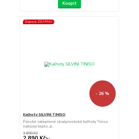
Koupit
Doprava ZDARMA
- 26 %
Kalhoty SILVINI TINISO
Pánské zateplené skialpinistické kalhoty Tiniso
nabízejí teplo, p...
3 890 Kč
2 890 Kč
/
ks