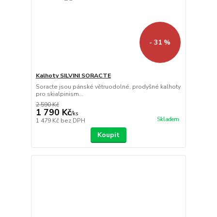
- 31 %
Kalhoty SILVINI SORACTE
Soracte jsou pánské větruodolné, prodyšné kalhoty
pro skialpinism...
2 590 Kč
1 790 Kč
/
ks
Skladem
1 479 Kč
bez DPH
Koupit