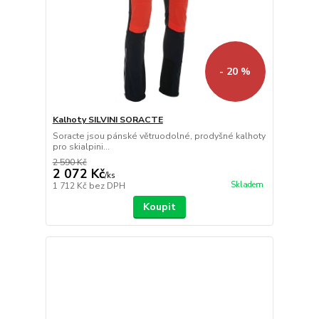
- 20 %
Kalhoty SILVINI SORACTE
Soracte jsou pánské větruodolné, prodyšné kalhoty
pro skialpini...
2 590 Kč
2 072 Kč
/
ks
Skladem
1 712 Kč
bez DPH
Koupit