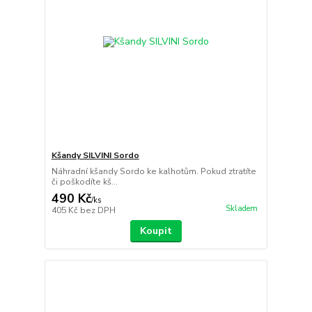
Kšandy SILVINI Sordo
Náhradní kšandy Sordo ke kalhotům. Pokud ztratíte
či poškodíte kš...
490 Kč
/
ks
Skladem
405 Kč
bez DPH
Koupit