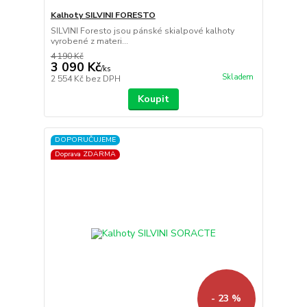
Kalhoty SILVINI FORESTO
SILVINI Foresto jsou pánské skialpové kalhoty
vyrobené z materi...
4 190 Kč
3 090 Kč
/
ks
Skladem
2 554 Kč
bez DPH
Koupit
DOPORUČUJEME
Doprava ZDARMA
- 23 %