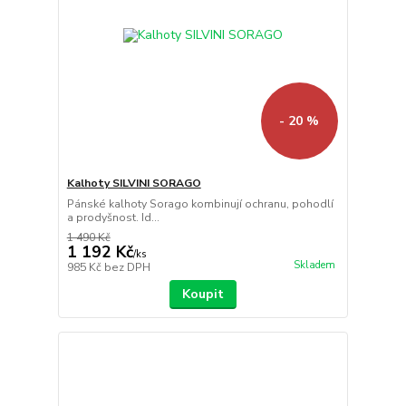
- 20 %
Kalhoty SILVINI SORAGO
Pánské kalhoty Sorago kombinují ochranu, pohodlí
a prodyšnost. Id...
1 490 Kč
1 192 Kč
/
ks
Skladem
985 Kč
bez DPH
Koupit