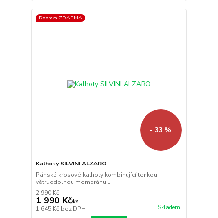
Doprava ZDARMA
- 33 %
Kalhoty SILVINI ALZARO
Pánské krosové kalhoty kombinující tenkou,
větruodolnou membránu ...
2 990 Kč
1 990 Kč
/
ks
Skladem
1 645 Kč
bez DPH