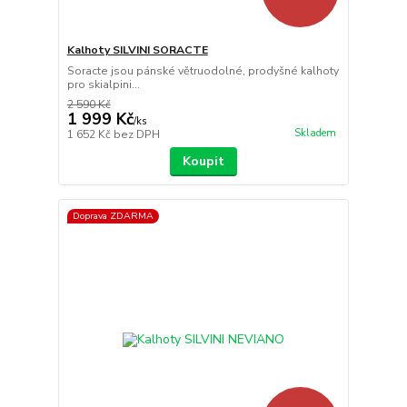
Kalhoty SILVINI SORACTE
Soracte jsou pánské větruodolné, prodyšné kalhoty
pro skialpini...
2 590 Kč
1 999 Kč
/
ks
Skladem
1 652 Kč
bez DPH
Koupit
Doprava ZDARMA