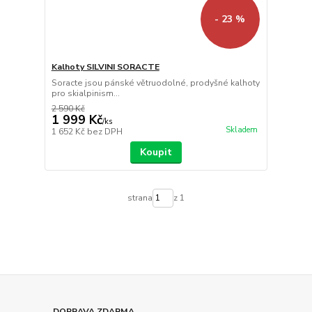
- 23 %
Kalhoty SILVINI SORACTE
Soracte jsou pánské větruodolné, prodyšné kalhoty
pro skialpinism...
2 590 Kč
1 999 Kč
/
ks
Skladem
1 652 Kč
bez DPH
Koupit
strana
z 1
DOPRAVA ZDARMA