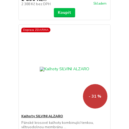
Skladem
2 388 Kč
bez DPH
Koupit
Doprava ZDARMA
- 31 %
Kalhoty SILVINI ALZARO
Pánské krosové kalhoty kombinující tenkou,
větruodolnou membránu ...