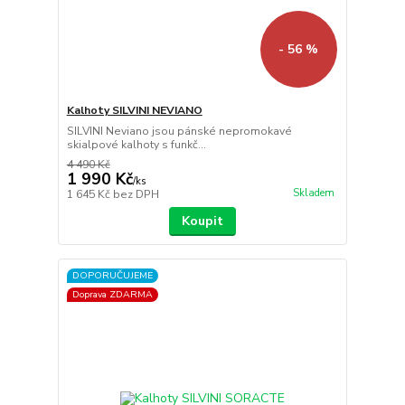
- 56 %
Kalhoty SILVINI NEVIANO
SILVINI Neviano jsou pánské nepromokavé
skialpové kalhoty s funkč...
4 490 Kč
1 990 Kč
/
ks
Skladem
1 645 Kč
bez DPH
Koupit
DOPORUČUJEME
Doprava ZDARMA