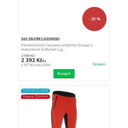
- 20 %
Set SILVINI CASSIANO
Pánská bunda Cassiano a kalhoty Sorago s
materiálem Softshell Lig...
2 990 Kč
2 392 Kč
/
ks
Skladem
1 977 Kč
bez DPH
Koupit
DOPORUČUJEME
Doprava ZDARMA