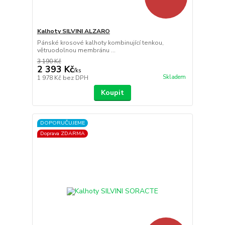
Kalhoty SILVINI ALZARO
Pánské krosové kalhoty kombinující tenkou,
větruodolnou membránu ...
3 190 Kč
2 393 Kč
/
ks
Skladem
1 978 Kč
bez DPH
Koupit
DOPORUČUJEME
Doprava ZDARMA