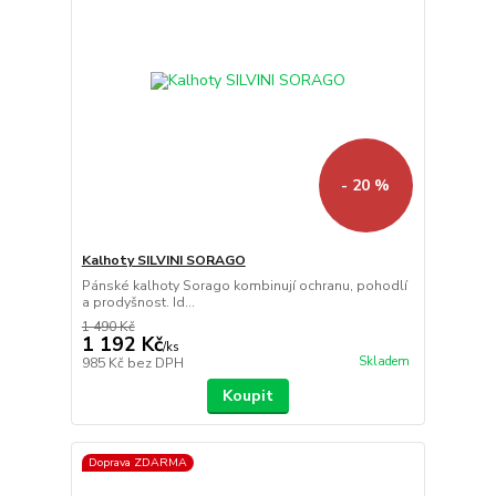
- 20 %
Kalhoty SILVINI SORAGO
Pánské kalhoty Sorago kombinují ochranu, pohodlí
a prodyšnost. Id...
1 490 Kč
1 192 Kč
/
ks
Skladem
985 Kč
bez DPH
Koupit
Doprava ZDARMA