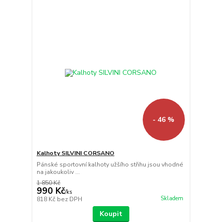
- 46 %
Kalhoty SILVINI CORSANO
Pánské sportovní kalhoty užšího střihu jsou vhodné
na jakoukoliv ...
1 850 Kč
990 Kč
/
ks
Skladem
818 Kč
bez DPH
Koupit