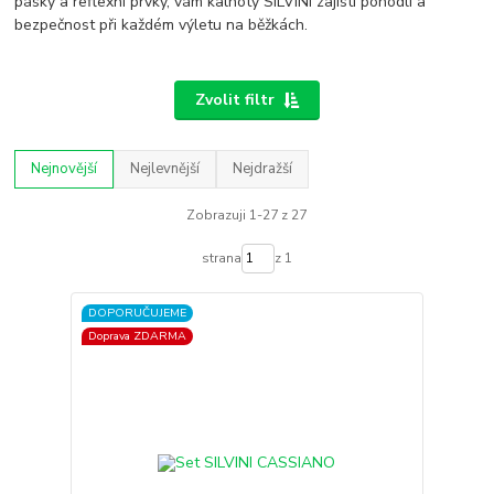
pásky a reflexní prvky, vám kalhoty SILVINI zajistí pohodlí a
bezpečnost při každém výletu na běžkách.
Zvolit filtr
Nejnovější
Nejlevnější
Nejdražší
Zobrazuji 1-27 z 27
strana
z 1
DOPORUČUJEME
Doprava ZDARMA