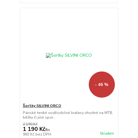
- 46 %
Šortky SILVINI ORCO
Pánské tenké voděodolné kraťasy vhodné na MTB,
běžky či jiné spor...
2 190 Kč
1 190 Kč
/
ks
Skladem
983 Kč
bez DPH