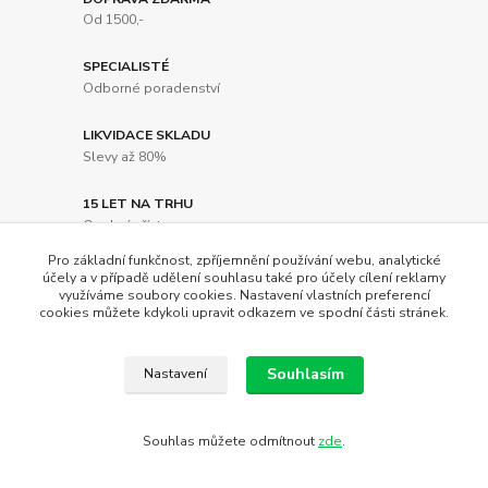
Od 1500,-
SPECIALISTÉ
Odborné poradenství
LIKVIDACE SKLADU
Slevy až 80%
15 LET NA TRHU
Osobní přístup
Pro základní funkčnost, zpříjemnění používání webu, analytické
účely a v případě udělení souhlasu také pro účely cílení reklamy
využíváme soubory cookies. Nastavení vlastních preferencí
cookies můžete kdykoli upravit odkazem ve spodní části stránek.
Novinky z našeho blogu
Souhlasím
Nastavení
Souhlas můžete odmítnout
zde
.