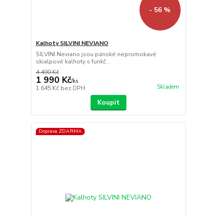
- 56 %
Kalhoty SILVINI NEVIANO
SILVINI Neviano jsou pánské nepromokavé
skialpové kalhoty s funkč...
4 490 Kč
1 990 Kč
/
ks
Skladem
1 645 Kč
bez DPH
Koupit
Doprava ZDARMA