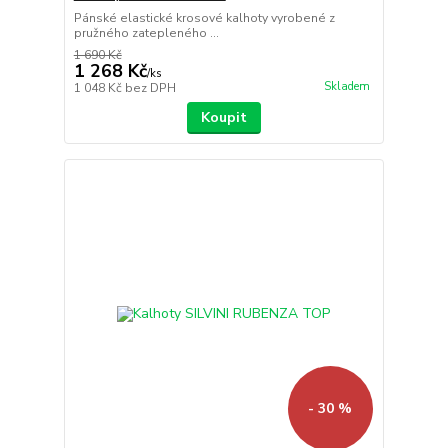
Pánské elastické krosové kalhoty vyrobené z
pružného zatepleného ...
1 690 Kč
1 268 Kč
/
ks
Skladem
1 048 Kč
bez DPH
Koupit
- 30 %