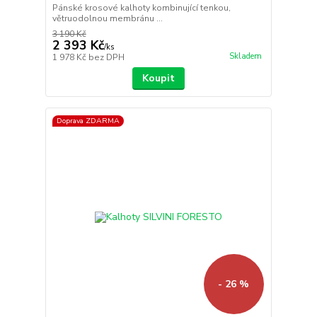
Pánské krosové kalhoty kombinující tenkou,
větruodolnou membránu ...
3 190 Kč
2 393 Kč
/
ks
Skladem
1 978 Kč
bez DPH
Koupit
Doprava ZDARMA
- 26 %