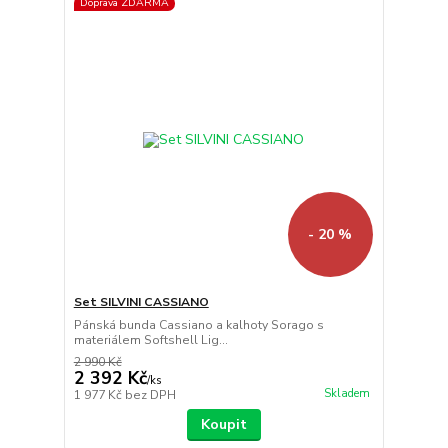
Doprava ZDARMA
- 20 %
Set SILVINI CASSIANO
Pánská bunda Cassiano a kalhoty Sorago s
materiálem Softshell Lig...
2 990 Kč
2 392 Kč
/
ks
Skladem
1 977 Kč
bez DPH
Koupit