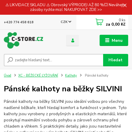
⚠️ LIKVIDACE SKLADU ⚠️ Obrovský VÝPRODEJ AŽ 80 %💥 Neváhejte,
zásoby rychle mizí. NAKUPOVAT ZDE >>
0
ks
CZK
+420 774 458 618
za
0,00 Kč
Menu
Hledat
Úvod
XC - BĚŽECKÉ LYŽOVÁNÍ
Kalhoty
Pánské kalhoty
Pánské kalhoty na běžky SILVINI
Pánské kalhoty na běžky SILVINI jsou ideální volbou pro všechny
nadšené běžkaře, kteří hledají komfort a funkčnost v jednom. Tyto
kalhoty jsou vyrobeny z prodyšných a elastických materiálů, které
poskytují maximální svobodu pohybu a zároveň ochranu před
chladem a vlhkem. S praktickými detaily, jako jsou nastavitelné