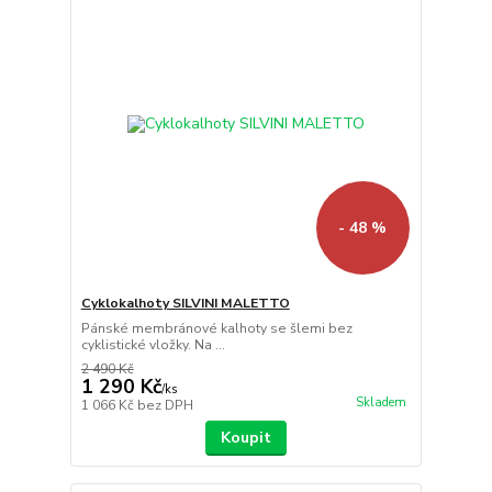
- 48 %
Cyklokalhoty SILVINI MALETTO
Pánské membránové kalhoty se šlemi bez
cyklistické vložky. Na ...
2 490 Kč
1 290 Kč
/
ks
Skladem
1 066 Kč
bez DPH
Koupit