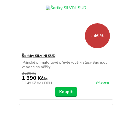
- 46 %
Šortky SILVINI SUD
Pánské primaloftové převlekové kraťasy Sud jsou
vhodné na běžky ...
2 590 Kč
1 390 Kč
/
ks
Skladem
1 149 Kč
bez DPH
Koupit