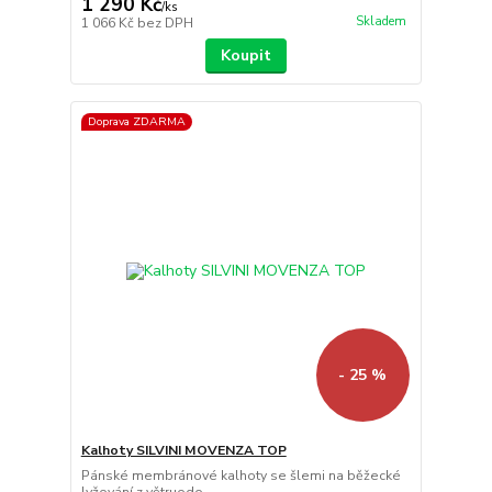
1 290 Kč
/
ks
Skladem
1 066 Kč
bez DPH
Koupit
Doprava ZDARMA
- 25 %
Kalhoty SILVINI MOVENZA TOP
Pánské membránové kalhoty se šlemi na běžecké
lyžování z větruodo...