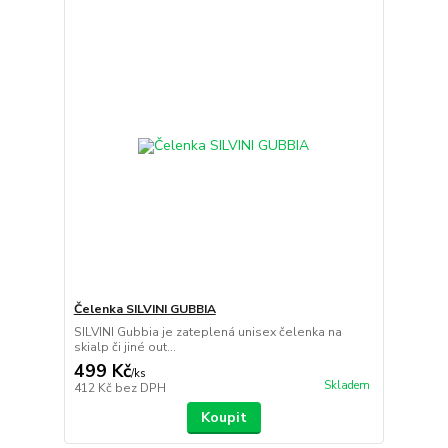
Čelenka SILVINI GUBBIA
SILVINI Gubbia je zateplená unisex čelenka na
skialp či jiné out...
499 Kč
/
ks
Skladem
412 Kč
bez DPH
Koupit