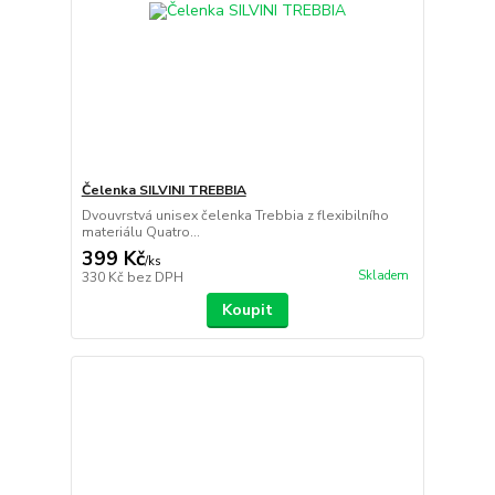
Čelenka SILVINI TREBBIA
Dvouvrstvá unisex čelenka Trebbia z flexibilního
materiálu Quatro...
399 Kč
/
ks
Skladem
330 Kč
bez DPH
Koupit