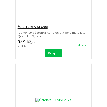
Čelenka SILVINI AGRI
Jednovrstvá čelenka Agri z elastického materiálu
QuatroFLEX, lehc...
349 Kč
/
ks
Skladem
288 Kč
bez DPH
Koupit