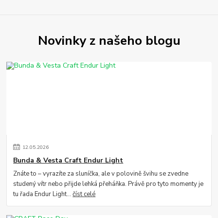
Novinky z našeho blogu
12
.
05
.
2026
Bunda & Vesta Craft Endur Light
Znáte to – vyrazíte za sluníčka, ale v polovině švihu se zvedne
studený vítr nebo přijde lehká přeháňka. Právě pro tyto momenty je
tu řada Endur Light...
číst celé