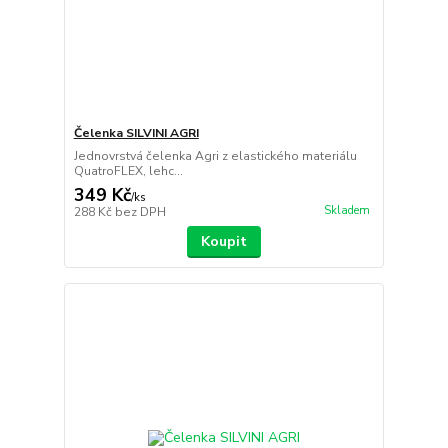
Čelenka SILVINI AGRI
Jednovrstvá čelenka Agri z elastického materiálu
QuatroFLEX, lehc...
349 Kč
/
ks
Skladem
288 Kč
bez DPH
Koupit