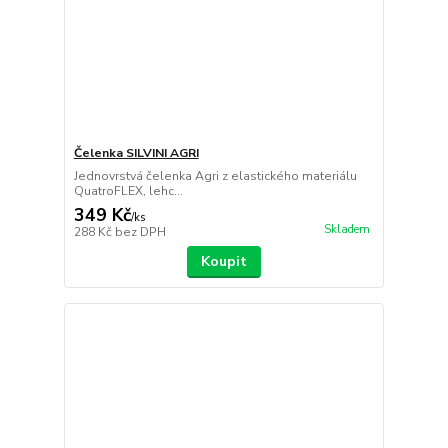
Čelenka SILVINI AGRI
Jednovrstvá čelenka Agri z elastického materiálu
QuatroFLEX, lehc...
349 Kč
/
ks
Skladem
288 Kč
bez DPH
Koupit