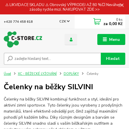
⚠️ LIKVIDACE SKLADU ⚠️ Obrovský VÝPRODEJ AŽ 80 %💥 Neváhejte,
zásoby rychle mizí. NAKUPOVAT ZDE >>
0
ks
CZK
+420 774 458 618
za
0,00 Kč
Menu
Hledat
Úvod
XC - BĚŽECKÉ LYŽOVÁNÍ
DOPLŇKY
Čelenky
Čelenky na běžky SILVINI
Čelenky na běžky SILVINI kombinují funkčnost a styl, ideální pro
aktivní zimní sportovce. Tyto čelenky jsou vyrobeny z prodyšných
materiálů, které efektivně odvádějí pot, čímž zajišťují maximální
pohodlí při každém běhu. Díky různým designům a barvám se
čelenky SILVINI snadno sladí s vaším běžkařským outfitem a