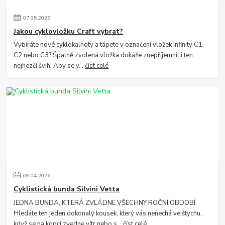
07
.
05
.
2026
Jakou cyklovložku Craft vybrat?
Vybíráte nové cyklokalhoty a tápete v označení vložek Infinity C1,
C2 nebo C3? Špatně zvolená vložka dokáže znepříjemnit i ten
nejhezčí švih. Aby se v...
číst celé
09
.
04
.
2026
Cyklistická bunda Silvini Vetta
JEDNA BUNDA, KTERÁ ZVLÁDNE VŠECHNY ROČNÍ OBDOBÍ
Hledáte ten jeden dokonalý kousek, který vás nenechá ve štychu,
když se na kopci zvedne vítr nebo s...
číst celé