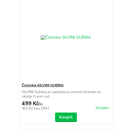
Čelenka SILVINI GUBBIA
SILVINI Gubbia je zateplená unisex čelenka na
skialp či jiné out...
499 Kč
/
ks
Skladem
412 Kč
bez DPH
Koupit