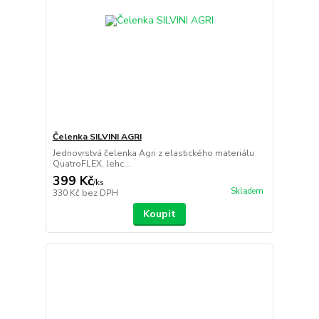
Čelenka SILVINI AGRI
Jednovrstvá čelenka Agri z elastického materiálu
QuatroFLEX, lehc...
399 Kč
/
ks
Skladem
330 Kč
bez DPH
Koupit