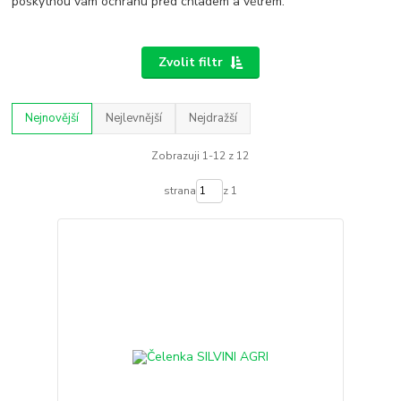
poskytnou vám ochranu před chladem a větrem.
Zvolit filtr
Nejnovější
Nejlevnější
Nejdražší
Zobrazuji 1-12 z 12
strana
z 1