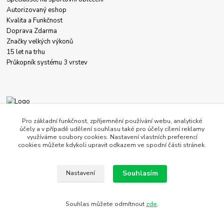
Autorizovaný eshop
Kvalita a Funkčnost
Doprava Zdarma
Značky velkých výkonů
15 let na trhu
Průkopník systému 3 vrstev
+420 774 458 618
Pro základní funkčnost, zpříjemnění používání webu, analytické
účely a v případě udělení souhlasu také pro účely cílení reklamy
využíváme soubory cookies. Nastavení vlastních preferencí
obchod@c-store.cz
cookies můžete kdykoli upravit odkazem ve spodní části stránek.
Souhlasím
Nastavení
Souhlas můžete odmítnout
zde
.