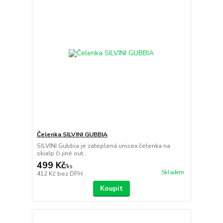
Čelenka SILVINI GUBBIA
SILVINI Gubbia je zateplená unisex čelenka na
skialp či jiné out...
499 Kč
/
ks
Skladem
412 Kč
bez DPH
Koupit