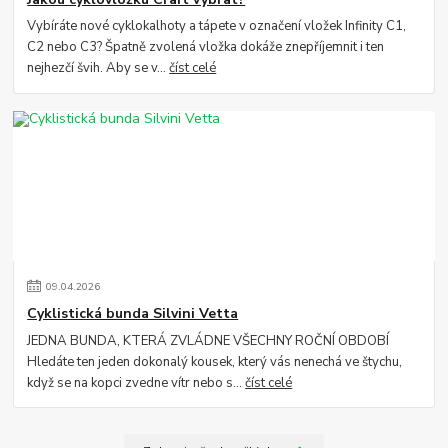
Vybíráte nové cyklokalhoty a tápete v označení vložek Infinity C1,
C2 nebo C3? Špatně zvolená vložka dokáže znepříjemnit i ten
nejhezčí švih. Aby se v...
číst celé
09
.
04
.
2026
Cyklistická bunda Silvini Vetta
JEDNA BUNDA, KTERÁ ZVLÁDNE VŠECHNY ROČNÍ OBDOBÍ
Hledáte ten jeden dokonalý kousek, který vás nenechá ve štychu,
když se na kopci zvedne vítr nebo s...
číst celé