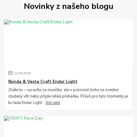
Novinky z našeho blogu
12
.
05
.
2026
Bunda & Vesta Craft Endur Light
Znáte to – vyrazíte za sluníčka, ale v polovině švihu se zvedne
studený vítr nebo přijde lehká přeháňka. Právě pro tyto momenty je
tu řada Endur Light...
číst celé