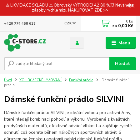
⚠️ LIKVIDACE SKLADU ⚠️ Obrovský VÝPRODEJ AŽ 80 %💥 Neváhejte,
zásoby rychle mizí. NAKUPOVAT ZDE >>
0
ks
CZK
+420 774 458 618
za
0,00 Kč
Menu
Hledat
Úvod
XC - BĚŽECKÉ LYŽOVÁNÍ
Funkční prádlo
Dámské funkční
prádlo
Dámské funkční prádlo SILVINI
Dámské funkční prádlo SILVINI je ideální volbou pro aktivní ženy,
které hledají kombinaci pohodlí a výkonu. Vyrobené z kvalitních,
prodyšných materiálů, efektivně odvádí vlhkost a zajišťuje rychlé
schnutí, což oceníte během náročných sportovních aktivit. S
důrazem na ženskou anatomii nabízí dámské funkční prádlo