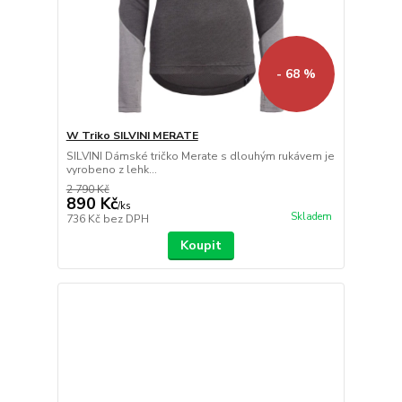
- 68 %
W Triko SILVINI MERATE
SILVINI Dámské tričko Merate s dlouhým rukávem je
vyrobeno z lehk...
2 790 Kč
890 Kč
/
ks
Skladem
736 Kč
bez DPH
Koupit