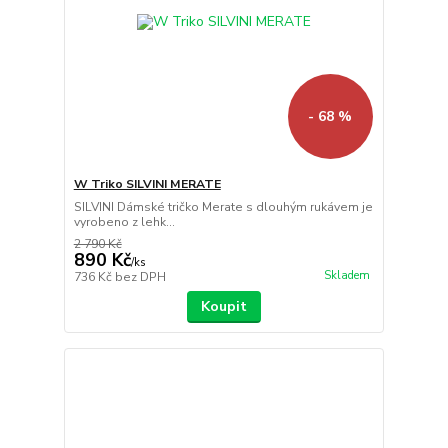
- 68 %
W Triko SILVINI MERATE
SILVINI Dámské tričko Merate s dlouhým rukávem je
vyrobeno z lehk...
2 790 Kč
890 Kč
/
ks
Skladem
736 Kč
bez DPH
Koupit