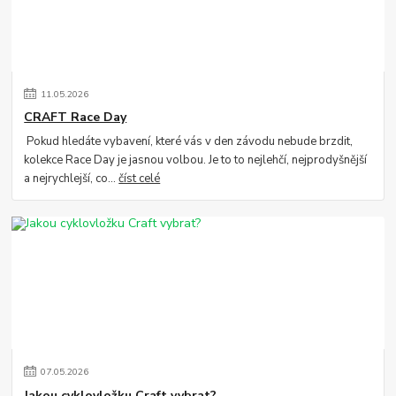
11
.
05
.
2026
CRAFT Race Day
Pokud hledáte vybavení, které vás v den závodu nebude brzdit,
kolekce Race Day je jasnou volbou. Je to to nejlehčí, nejprodyšnější
a nejrychlejší, co...
číst celé
07
.
05
.
2026
Jakou cyklovložku Craft vybrat?