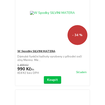
- 34 %
W Spodky SILVINI MATERA
Dámské funkční kalhoty vyrobeny z přírodní ovčí
vlny Merino. Me...
1 499 Kč
990 Kč
/
ks
Skladem
818 Kč
bez DPH
Koupit