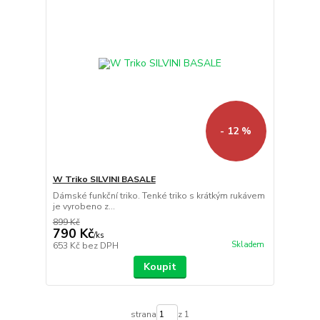
- 12 %
W Triko SILVINI BASALE
Dámské funkční triko. Tenké triko s krátkým rukávem
je vyrobeno z...
899 Kč
790 Kč
/
ks
Skladem
653 Kč
bez DPH
Koupit
strana
z 1