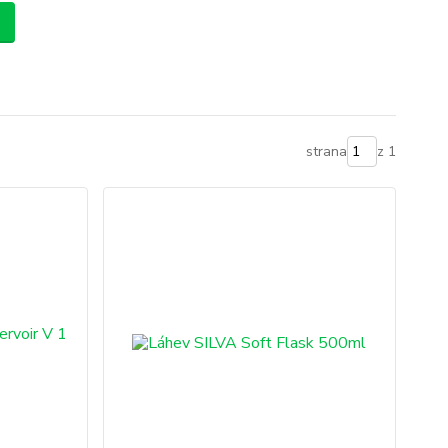
strana
z 1