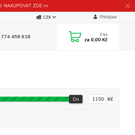
izí. NAKUPOVAT ZDE >>
Přihlášení
CZK
0
ks
 774 458 618
za
0,00 Kč
Do
Kč