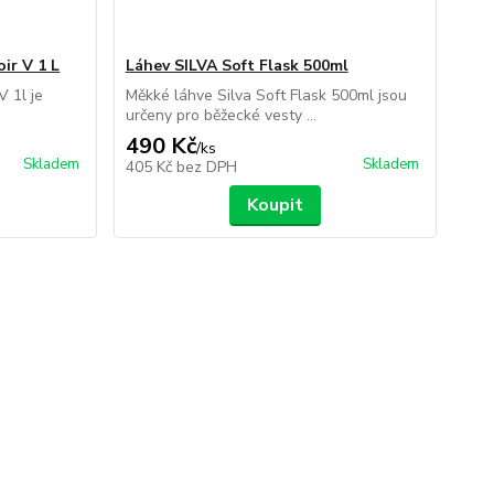
ir V 1 L
Láhev SILVA Soft Flask 500ml
V 1l je
Měkké láhve Silva Soft Flask 500ml jsou
určeny pro běžecké vesty ...
490 Kč
/
ks
Skladem
Skladem
405 Kč
bez DPH
Koupit