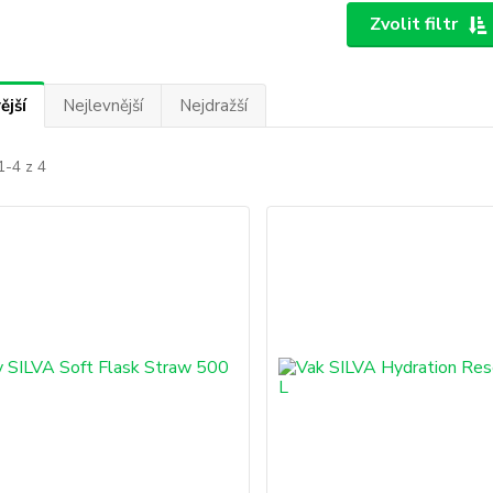
Zvolit filtr
ější
Nejlevnější
Nejdražší
1-4 z 4