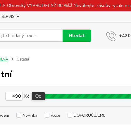
⚠️ Obrovský VÝPRODEJ AŽ 80 %💥 Neváhejte, zásoby rychle m
SERVIS
Hledat
+420
ILVA
Ostatní
tní
Kč
Od
adem
Novinka
Akce
DOPORUČUJEME