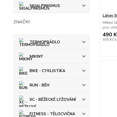
SKIALPINISMUS
Láhev S
ZNAČKY
Měkké lá
jsou urče
490 K
405 Kč
b
TERMOPRÁDLO
MIKINY
BIKE - CYKLISTIKA
RUN - BĚH
XC - BĚŽECKÉ LYŽOVÁNÍ
FITNESS - TĚLOCVIČNA