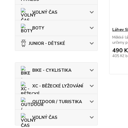
VOLNÝ ČAS
BOTY
Láhev S
Měkké lá
určeny p
JUNIOR - DĚTSKÉ
490 K
405 Kč
b
BIKE - CYKLISTIKA
XC - BĚŽECKÉ LYŽOVÁNÍ
OUTDOOR / TURISTIKA
VOLNÝ ČAS