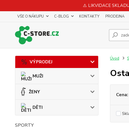
⚠️ LIKVIDACE SKLADU 
VŠE O NÁKUPU
C-BLOG
KONTAKTY
PRODEJNA
Úvod
S
VÝPRODEJ
Osta
MUŽI
ŽENY
Cena:
DĚTI
Skl
SPORTY