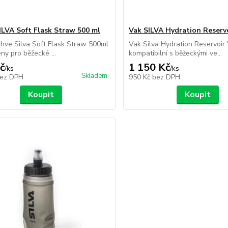
ILVA Soft Flask Straw 500 ml
Vak SILVA Hydration Reservo
hve Silva Soft Flask Straw 500ml
Vak Silva Hydration Reservoir 
ny pro běžecké ...
kompatibilní s běžeckými ve...
č
1 150 Kč
/
ks
/
ks
Skladem
ez DPH
950 Kč
bez DPH
Koupit
Koupit