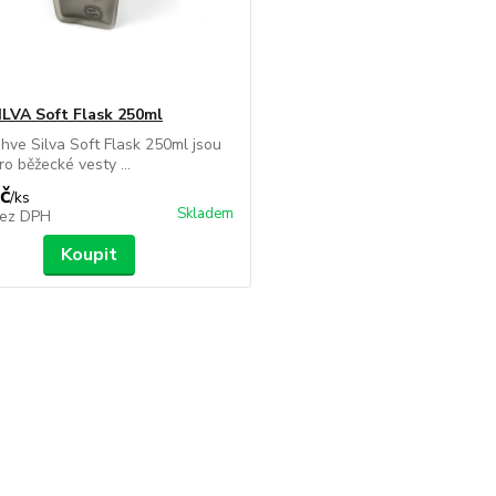
ILVA Soft Flask 250ml
hve Silva Soft Flask 250ml jsou
ro běžecké vesty ...
č
/
ks
Skladem
ez DPH
Koupit