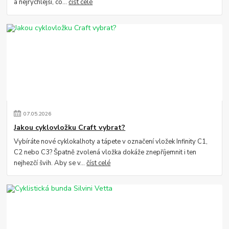
a nejrychlejší, co...
číst celé
07
.
05
.
2026
Jakou cyklovložku Craft vybrat?
Vybíráte nové cyklokalhoty a tápete v označení vložek Infinity C1,
C2 nebo C3? Špatně zvolená vložka dokáže znepříjemnit i ten
nejhezčí švih. Aby se v...
číst celé