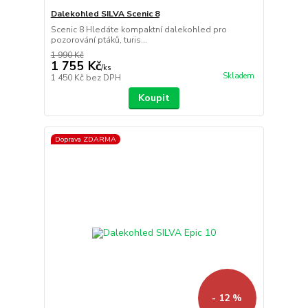
Dalekohled SILVA Scenic 8
Scenic 8 Hledáte kompaktní dalekohled pro
pozorování ptáků, turis...
1 990 Kč
1 755 Kč
/
ks
Skladem
1 450 Kč
bez DPH
Koupit
Doprava ZDARMA
- 12 %