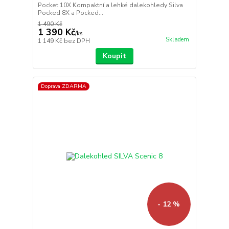
Pocket 10X Kompaktní a lehké dalekohledy Silva
Pocked 8X a Pocked...
1 490 Kč
1 390 Kč
/
ks
Skladem
1 149 Kč
bez DPH
Koupit
Doprava ZDARMA
- 12 %