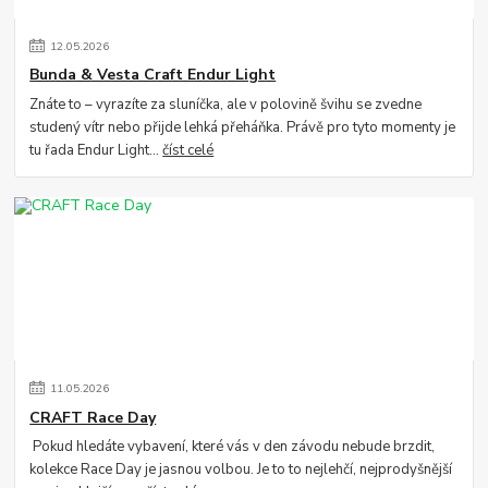
12
.
05
.
2026
Bunda & Vesta Craft Endur Light
Znáte to – vyrazíte za sluníčka, ale v polovině švihu se zvedne
studený vítr nebo přijde lehká přeháňka. Právě pro tyto momenty je
tu řada Endur Light...
číst celé
11
.
05
.
2026
CRAFT Race Day
Pokud hledáte vybavení, které vás v den závodu nebude brzdit,
kolekce Race Day je jasnou volbou. Je to to nejlehčí, nejprodyšnější