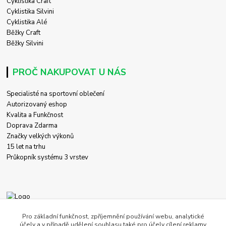
Cyklistika Craft
Cyklistika Silvini
Cyklistika Alé
Běžky Craft
Běžky Silvini
PROČ NAKUPOVAT U NÁS
Specialisté na sportovní oblečení
Autorizovaný eshop
Kvalita a Funkčnost
Doprava Zdarma
Značky velkých výkonů
15 let na trhu
Průkopník systému 3 vrstev
+420 774 458 618
Pro základní funkčnost, zpříjemnění používání webu, analytické
účely a v případě udělení souhlasu také pro účely cílení reklamy