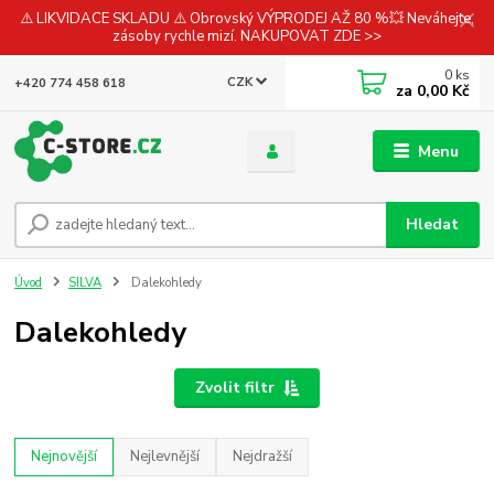
⚠️ LIKVIDACE SKLADU ⚠️ Obrovský VÝPRODEJ AŽ 80 %💥 Neváhejte,
zásoby rychle mizí. NAKUPOVAT ZDE >>
0
ks
CZK
+420 774 458 618
za
0,00 Kč
Menu
Hledat
Úvod
SILVA
Dalekohledy
Dalekohledy
Zvolit filtr
Nejnovější
Nejlevnější
Nejdražší