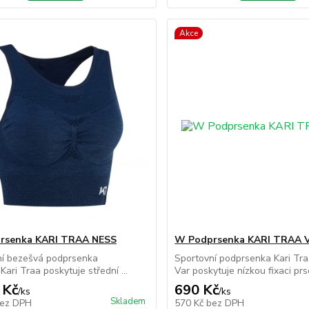
Akce
rsenka KARI TRAA NESS
W Podprsenka KARI TRAA 
ní bezešvá podprsenka
Sportovní podprsenka Kari Tr
Kari Traa poskytuje střední ...
Var poskytuje nízkou fixaci prso
 Kč
690 Kč
/
ks
/
ks
Skladem
ez DPH
570 Kč
bez DPH