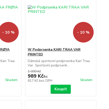
- 10 %
- 10 %
FRØYA
W Podprsenka KARI TRAA VAR
PRINTED
Kari Traa
Dámská sportovní podprsenka Kari Traa
Var Sportovní podprsenk...
1 099 Kč
989 Kč
/
ks
Skladem
Skladem
817 Kč
bez DPH
Koupit