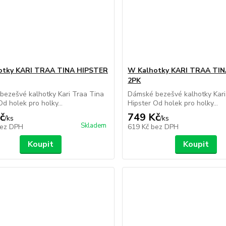
otky KARI TRAA TINA HIPSTER
W Kalhotky KARI TRAA TI
2PK
ezešvé kalhotky Kari Traa Tina
Dámské bezešvé kalhotky Kari
Od holek pro holky...
Hipster Od holek pro holky...
č
749 Kč
/
ks
/
ks
Skladem
ez DPH
619 Kč
bez DPH
Koupit
Koupit