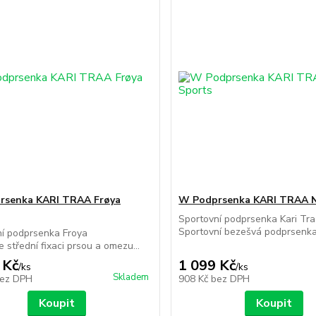
rsenka KARI TRAA Frøya
W Podprsenka KARI TRAA N
Sportovní podprsenka Kari Tr
Sportovní bezešvá podprsenka 
ní podprsenka Froya
e střední fixaci prsou a omezu...
 Kč
1 099 Kč
/
ks
/
ks
Skladem
ez DPH
908 Kč
bez DPH
Koupit
Koupit