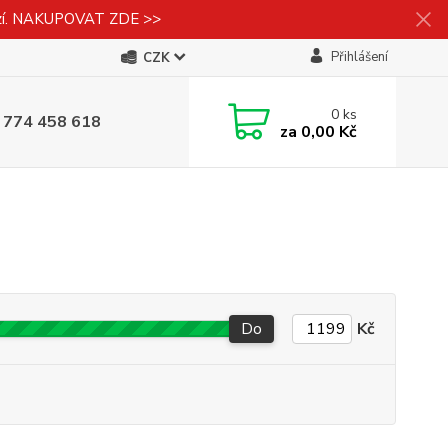
izí. NAKUPOVAT ZDE >>
Přihlášení
CZK
0
ks
 774 458 618
za
0,00 Kč
Do
Kč