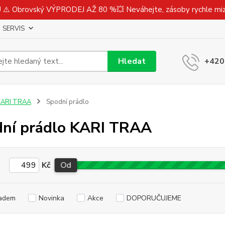
⚠️ Obrovský VÝPRODEJ AŽ 80 %💥 Neváhejte, zásoby rychle m
SERVIS
Hledat
+420
KARI TRAA
Spodní prádlo
ní prádlo KARI TRAA
Kč
Od
adem
Novinka
Akce
DOPORUČUJEME