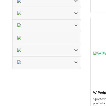
W Podp
Sportov
poskytuj