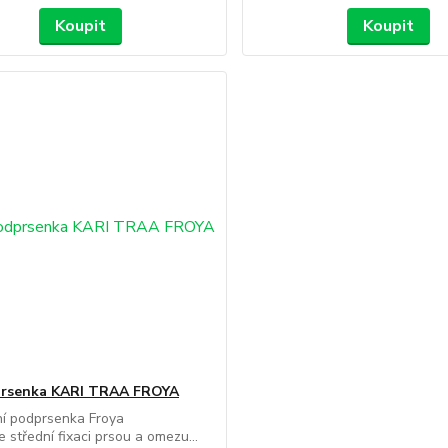
Koupit
Koupit
rsenka KARI TRAA FROYA
ní podprsenka Froya
e střední fixaci prsou a omezu...