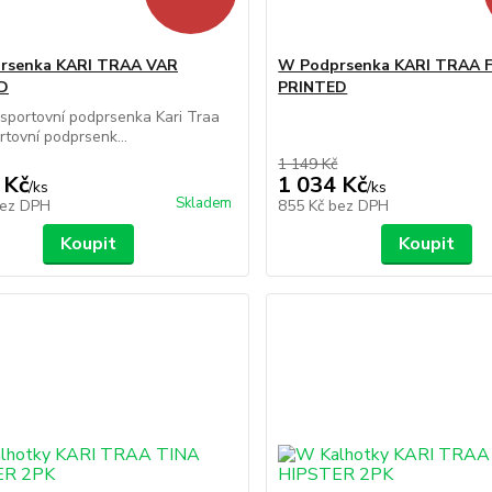
rsenka KARI TRAA VAR
W Podprsenka KARI TRAA 
D
PRINTED
sportovní podprsenka Kari Traa
tovní podprsenk...
1 149 Kč
 Kč
1 034 Kč
/
ks
/
ks
Skladem
ez DPH
855 Kč
bez DPH
Koupit
Koupit