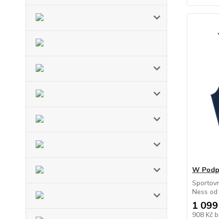
W Podp
Sportov
Ness od 
1 099
908 Kč
b