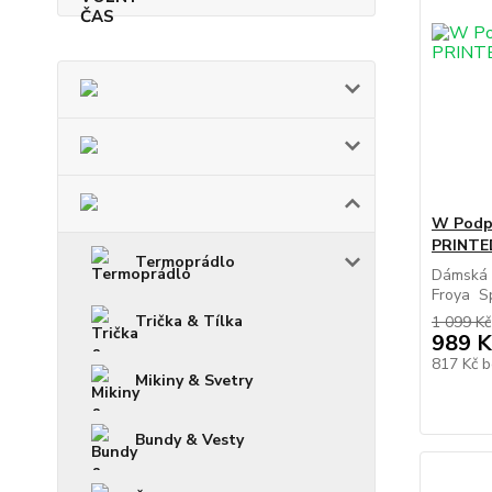
W Podp
PRINTE
Termoprádlo
Dámská 
Froya Sp
Trička & Tílka
1 099 Kč
989 K
817 Kč
b
Mikiny & Svetry
Bundy & Vesty