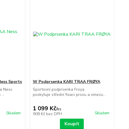
ess Sports
W Podprsenka KARI TRAA FRØYA
aa Ness
Sportovní podprsenka Froya
...
poskytuje střední fixaci prsou a omezu...
1 099 Kč
/
ks
Skladem
Skladem
908 Kč
bez DPH
Koupit