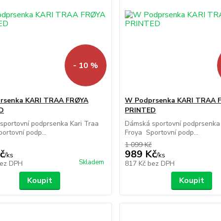
- 10 %
rsenka KARI TRAA FRØYA
W Podprsenka KARI TRAA 
D
PRINTED
sportovní podprsenka Kari Traa
Dámská sportovní podprsenka 
ortovní podp...
Froya Sportovní podp...
1 099 Kč
č
989 Kč
/
ks
/
ks
Skladem
ez DPH
817 Kč
bez DPH
Koupit
Koupit