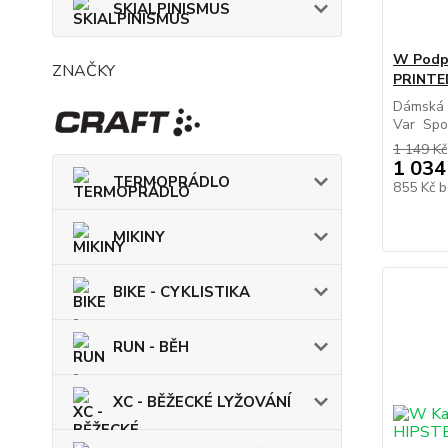
SKIALPINISMUS
W Podp
ZNAČKY
PRINTE
Dámská 
Var Spor
1 149 Kč
1 034
TERMOPRÁDLO
855 Kč
b
MIKINY
BIKE - CYKLISTIKA
RUN - BĚH
XC - BĚŽECKÉ LYŽOVÁNÍ