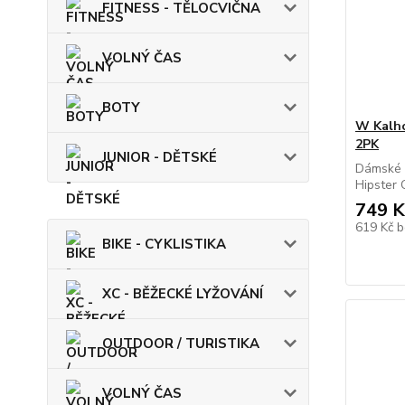
FITNESS - TĚLOCVIČNA
VOLNÝ ČAS
BOTY
W Kalh
2PK
JUNIOR - DĚTSKÉ
Dámské b
Hipster 
749 K
619 Kč
b
BIKE - CYKLISTIKA
XC - BĚŽECKÉ LYŽOVÁNÍ
OUTDOOR / TURISTIKA
VOLNÝ ČAS