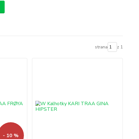
strana
z 1
- 10 %