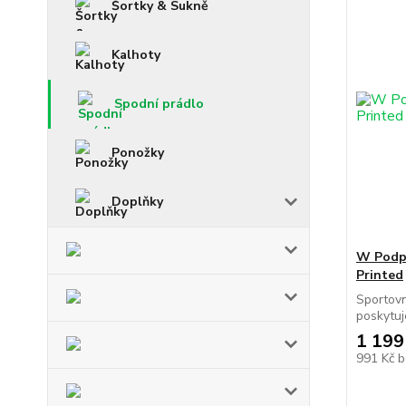
Šortky & Sukně
Kalhoty
Spodní prádlo
Ponožky
Doplňky
W Podp
Printed
Sportov
poskytuj
1 199
991 Kč
b