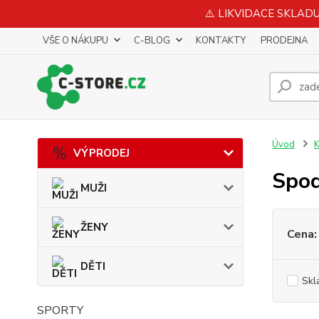
⚠️ LIKVIDACE SKLADU 
VŠE O NÁKUPU
C-BLOG
KONTAKTY
PRODEJNA
Úvod
VÝPRODEJ
Spod
MUŽI
ŽENY
Cena:
DĚTI
Skl
SPORTY