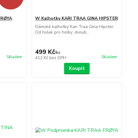
FRØYA
W Kalhotky KARI TRAA GINA HIPSTER
Dámské kalhotky Kari Traa Gina Hipster
Od holek pro holky: dvoub...
499 Kč
/
ks
Skladem
Skladem
412 Kč
bez DPH
Koupit