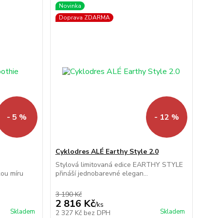
Novinka
Doprava ZDARMA
- 5 %
- 12 %
Cyklodres ALÉ Earthy Style 2.0
Stylová limitovaná edice EARTHY STYLE
ou míru
přináší jednobarevné elegan...
3 190 Kč
2 816 Kč
/
ks
Skladem
Skladem
2 327 Kč
bez DPH