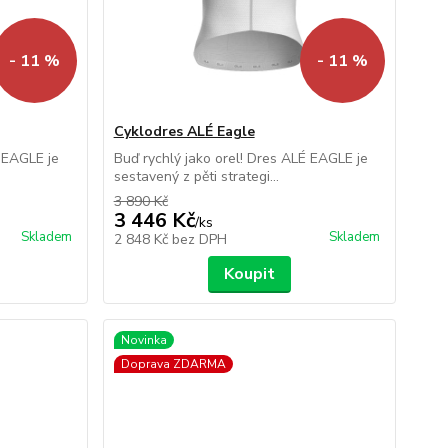
- 11 %
- 11 %
Cyklodres ALÉ Eagle
É EAGLE je
Buď rychlý jako orel! Dres ALÉ EAGLE je
sestavený z pěti strategi...
3 890 Kč
3 446 Kč
/
ks
Skladem
Skladem
2 848 Kč
bez DPH
Koupit
Novinka
Doprava ZDARMA