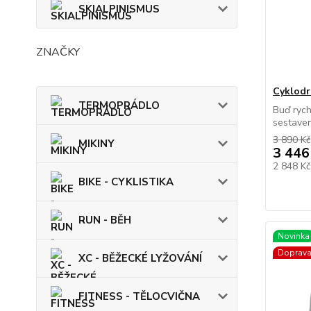
SKIALPINISMUS
ZNAČKY
Cyklodr
TERMOPRÁDLO
Buď rych
sestavený
3 890 Kč
MIKINY
3 446
2 848 K
BIKE - CYKLISTIKA
RUN - BĚH
Novinka
Doprav
XC - BĚŽECKÉ LYŽOVÁNÍ
FITNESS - TĚLOCVIČNA