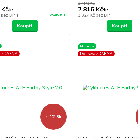
3 190 Kč
 Kč
2 816 Kč
/
ks
/
ks
Skladem
č
bez DPH
2 327 Kč
bez DPH
Koupit
Koupit
Novinka
a ZDARMA
Doprava ZDARMA
- 12 %