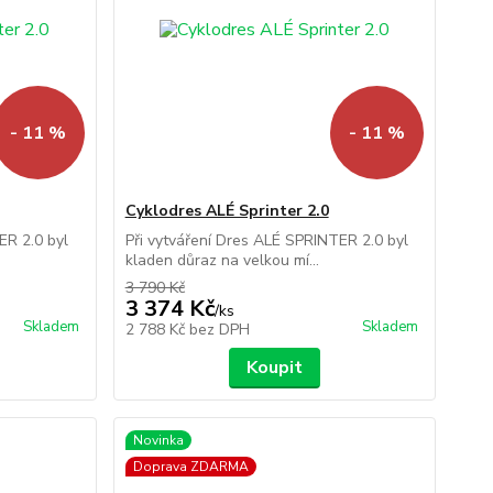
- 11 %
- 11 %
Cyklodres ALÉ Sprinter 2.0
ER 2.0 byl
Při vytváření Dres ALÉ SPRINTER 2.0 byl
kladen důraz na velkou mí...
3 790 Kč
3 374 Kč
/
ks
Skladem
Skladem
2 788 Kč
bez DPH
Koupit
Novinka
Doprava ZDARMA