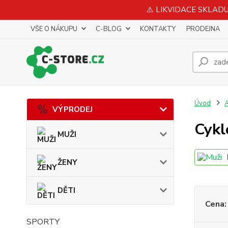
⚠️ LIKVIDACE SKLADU 
VŠE O NÁKUPU
C-BLOG
KONTAKTY
PRODEJNA
Úvod
VÝPRODEJ
Cykl
MUŽI
ŽENY
DĚTI
Cena:
SPORTY