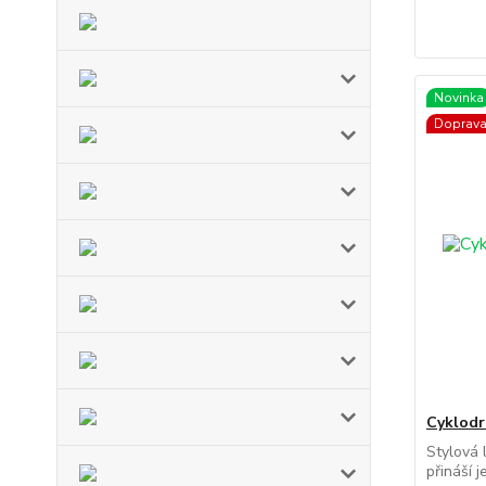
Novinka
Doprav
Cyklodr
Stylová
přináší 