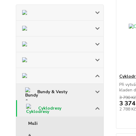
Cyklodr
Při vytv
kladen d
Bundy & Vesty
3 790 Kč
3 374
Cyklodresy
2 788 K
Muži