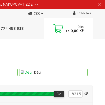
izí. NAKUPOVAT ZDE >>
Přihlášení
CZK
0
ks
 774 458 618
za
0,00 Kč
Děti
Do
Kč