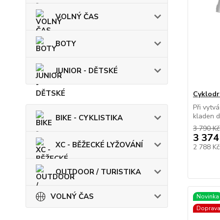
VOLNÝ ČAS
BOTY
JUNIOR - DĚTSKÉ
Cyklodr
Při vytv
kladen d
BIKE - CYKLISTIKA
3 790 Kč
3 374
XC - BĚŽECKÉ LYŽOVÁNÍ
2 788 K
OUTDOOR / TURISTIKA
VOLNÝ ČAS
Novinka
Doprav