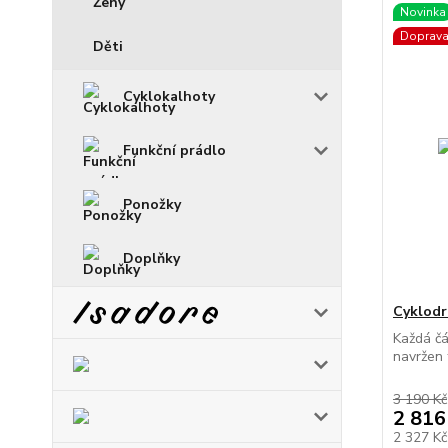
Ženy
Novinka
Doprav
Děti
Cyklokalhoty
Funkční prádlo
Ponožky
Doplňky
Cyklodr
Každá č
navržen 
3 190 Kč
2 816
2 327 K