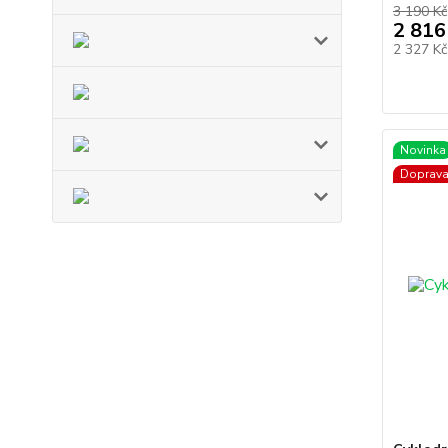
3 190 Kč
2 816
2 327 K
Novinka
Doprav