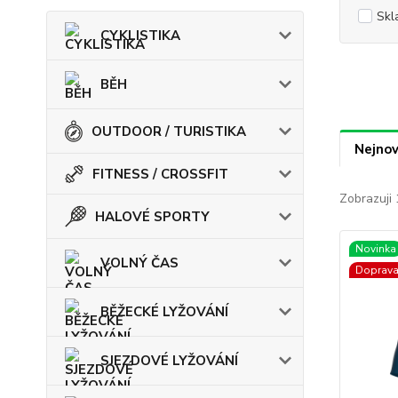
Skl
CYKLISTIKA
BĚH
OUTDOOR / TURISTIKA
Nejnov
FITNESS / CROSSFIT
Zobrazuji 
HALOVÉ SPORTY
Novinka
VOLNÝ ČAS
Doprav
BĚŽECKÉ LYŽOVÁNÍ
SJEZDOVÉ LYŽOVÁNÍ