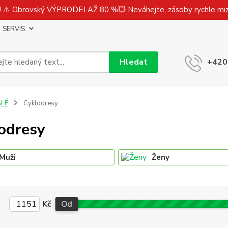
⚠️ Obrovský VÝPRODEJ AŽ 80 %💥 Neváhejte, zásoby rychle m
SERVIS
Hledat
+420
ALÉ
Cyklodresy
odresy
Muži
Ženy
Kč
Od