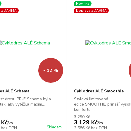
Novinka
a ZDARMA
Doprava ZDARMA
- 12 %
es ALÉ Schema
Cyklodres ALÉ Smoothie
ást dresu PR-E Schema byla
Stylová limitovaná
tak, aby vytěžila maxim...
edice SMOOTHIE přináší vysok
komfortu, ...
3 290 Kč
 Kč
3 129 Kč
/
ks
/
ks
Skladem
č
bez DPH
2 586 Kč
bez DPH