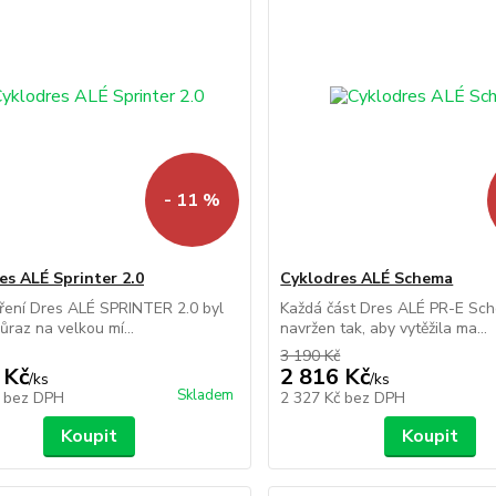
- 11 %
es ALÉ Sprinter 2.0
Cyklodres ALÉ Schema
áření Dres ALÉ SPRINTER 2.0 byl
Každá část Dres ALÉ PR-E Sc
ůraz na velkou mí...
navržen tak, aby vytěžila ma...
3 190 Kč
 Kč
2 816 Kč
/
ks
/
ks
Skladem
č
bez DPH
2 327 Kč
bez DPH
Koupit
Koupit