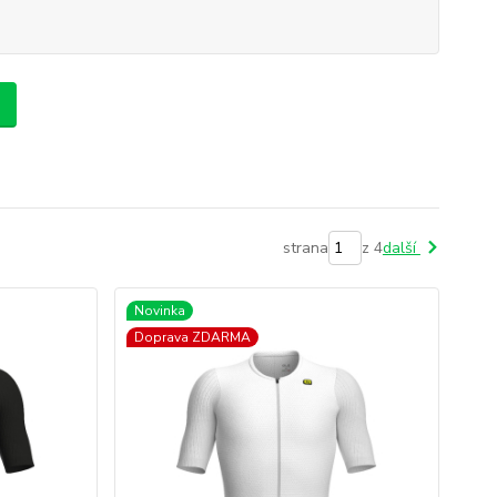
strana
z 4
další
Novinka
Doprava ZDARMA