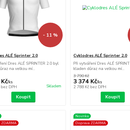
- 11 %
es ALÉ Sprinter 2.0
Cyklodres ALÉ Sprinter 2.0
áření Dres ALÉ SPRINTER 2.0 byl
Při vytváření Dres ALÉ SPRINT
ůraz na velkou mí...
kladen důraz na velkou mí...
3 790 Kč
 Kč
3 374 Kč
/
ks
/
ks
Skladem
č
bez DPH
2 788 Kč
bez DPH
Koupit
Koupit
Novinka
a ZDARMA
Doprava ZDARMA