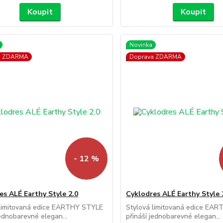
Koupit
Koupit
Novinka
a ZDARMA
Doprava ZDARMA
- 12 %
es ALÉ Earthy Style 2.0
Cyklodres ALÉ Earthy Style 
 limitovaná edice EARTHY STYLE
Stylová limitovaná edice EA
jednobarevné elegan...
přináší jednobarevné elegan...