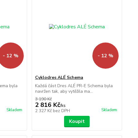
- 12 %
- 12 %
Cyklodres ALÉ Schema
hema byla
Každá část Dres ALÉ PR-E Schema byla
navržen tak, aby vytěžila ma...
3 190 Kč
2 816 Kč
/
ks
Skladem
Skladem
2 327 Kč
bez DPH
Koupit