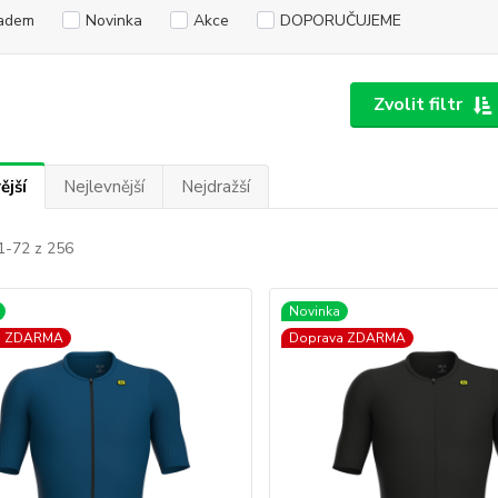
adem
Novinka
Akce
DOPORUČUJEME
Zvolit filtr
ější
Nejlevnější
Nejdražší
1-72 z 256
Novinka
a ZDARMA
Doprava ZDARMA