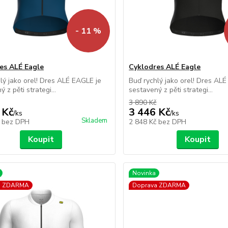
- 11 %
es ALÉ Eagle
Cyklodres ALÉ Eagle
lý jako orel! Dres ALÉ EAGLE je
Buď rychlý jako orel! Dres AL
 z pěti strategi...
sestavený z pěti strategi...
3 890 Kč
 Kč
3 446 Kč
/
ks
/
ks
Skladem
č
bez DPH
2 848 Kč
bez DPH
Koupit
Koupit
Novinka
a ZDARMA
Doprava ZDARMA