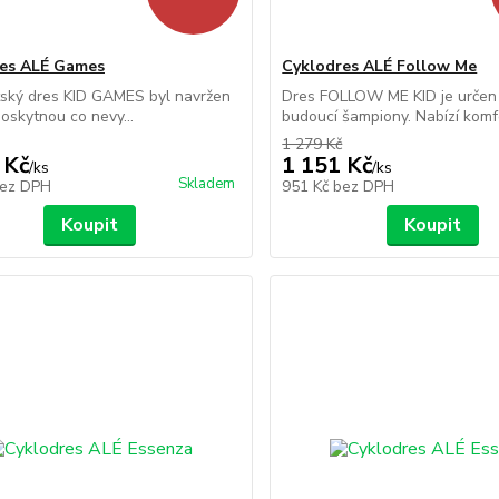
es ALÉ Games
Cyklodres ALÉ Follow Me
tský dres KID GAMES byl navržen
Dres FOLLOW ME KID je určen
poskytnou co nevy...
budoucí šampiony. Nabízí komfor
1 279 Kč
 Kč
1 151 Kč
/
ks
/
ks
Skladem
ez DPH
951 Kč
bez DPH
Koupit
Koupit