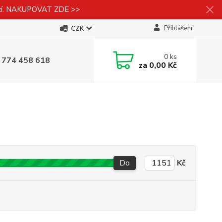
izí. NAKUPOVAT ZDE >>
Přihlášení
CZK
0
ks
 774 458 618
za
0,00 Kč
Do
Kč