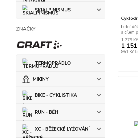
SKIALPINISMUS
Cyklodr
Letní dě
ZNAČKY
s cílem 
1 279 Kč
1 151
951 Kč
b
TERMOPRÁDLO
MIKINY
BIKE - CYKLISTIKA
RUN - BĚH
XC - BĚŽECKÉ LYŽOVÁNÍ