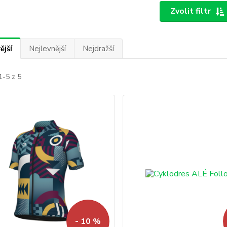
Zvolit filtr
ější
Nejlevnější
Nejdražší
1-5 z 5
- 10 %