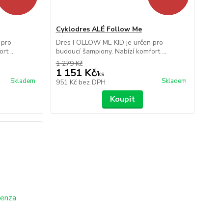
Cyklodres ALÉ Follow Me
 pro
Dres FOLLOW ME KID je určen pro
t ...
budoucí šampiony. Nabízí komfort ...
1 279 Kč
1 151 Kč
/
ks
Skladem
Skladem
951 Kč
bez DPH
Koupit