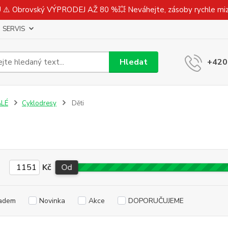
⚠️ Obrovský VÝPRODEJ AŽ 80 %💥 Neváhejte, zásoby rychle m
SERVIS
Hledat
+420
ALÉ
Cyklodresy
Děti
Kč
Od
adem
Novinka
Akce
DOPORUČUJEME