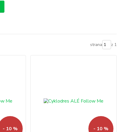
strana
z 1
- 10 %
- 10 %