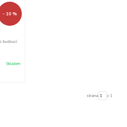
- 10 %
o budoucí
Skladem
strana
z 1