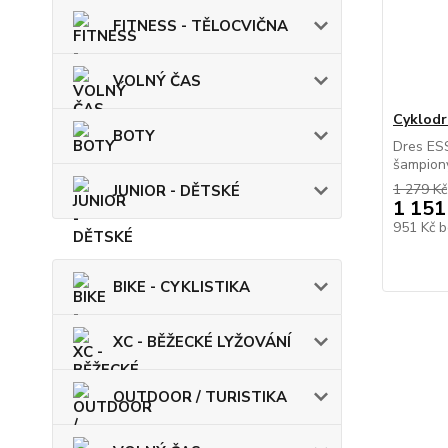
FITNESS - TĚLOCVIČNA
VOLNÝ ČAS
Cyklodr
BOTY
Dres ES
šampiony.
1 279 Kč
JUNIOR - DĚTSKÉ
1 151
951 Kč
b
BIKE - CYKLISTIKA
XC - BĚŽECKÉ LYŽOVÁNÍ
OUTDOOR / TURISTIKA