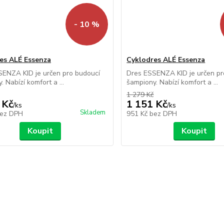
- 10 %
es ALÉ Essenza
Cyklodres ALÉ Essenza
SENZA KID je určen pro budoucí
Dres ESSENZA KID je určen pr
 Nabízí komfort a ...
šampiony. Nabízí komfort a ...
1 279 Kč
 Kč
1 151 Kč
/
ks
/
ks
Skladem
ez DPH
951 Kč
bez DPH
Koupit
Koupit