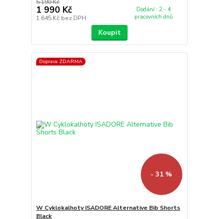
5 190 Kč
1 990 Kč
Dodání : 2 - 4
pracovních dnů
1 645 Kč
bez DPH
Koupit
Doprava ZDARMA
- 31 %
W Cyklokalhoty ISADORE Alternative Bib Shorts
Black