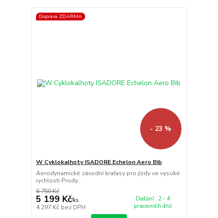
Doprava ZDARMA
- 23 %
W Cyklokalhoty ISADORE Echelon Aero Bib
Aerodynamické závodní kraťasy pro jízdy ve vysoké
rychlosti Prody...
6 750 Kč
5 199 Kč
Dodání : 2 - 4
/
ks
pracovních dnů
4 297 Kč
bez DPH