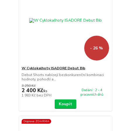
- 26 %
W Cyklokalhoty ISADORE Debut Bib
Debut Shorts nabízejí bezkonkurenční kombinaci
hodnoty, pohodlí a...
3 250 Kč
2 400 Kč
Dodání : 2 - 4
/
ks
pracovních dnů
1 983 Kč
bez DPH
Koupit
Doprava ZDARMA