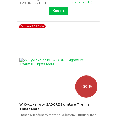
pracovních dnů
4 298 Kč
bez DPH
Koupit
Doprava ZDARMA
- 20 %
W Cyklokalhoty ISADORE Signature Thermal
Tights Morel
Elastický počesaný materiál ošetřený Fluorine-free