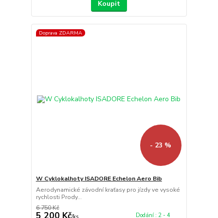
Koupit
Doprava ZDARMA
- 23 %
W Cyklokalhoty ISADORE Echelon Aero Bib
Aerodynamické závodní kraťasy pro jízdy ve vysoké
rychlosti Prody...
6 750 Kč
5 200 Kč
Dodání : 2 - 4
/
ks