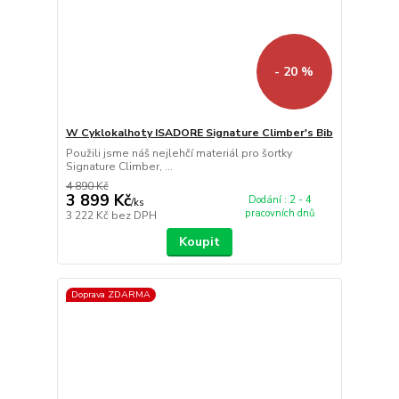
- 20 %
W Cyklokalhoty ISADORE Signature Climber's Bib
Použili jsme náš nejlehčí materiál pro šortky
Signature Climber, ...
4 890 Kč
3 899 Kč
Dodání : 2 - 4
/
ks
pracovních dnů
3 222 Kč
bez DPH
Koupit
Doprava ZDARMA