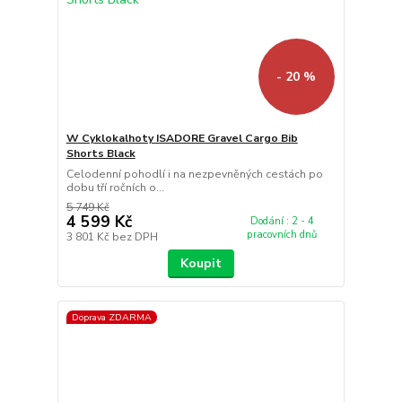
- 20 %
W Cyklokalhoty ISADORE Gravel Cargo Bib
Shorts Black
Celodenní pohodlí i na nezpevněných cestách po
dobu tří ročních o...
5 749 Kč
4 599 Kč
Dodání : 2 - 4
pracovních dnů
3 801 Kč
bez DPH
Koupit
Doprava ZDARMA