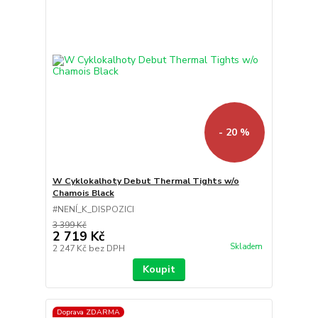
- 20 %
W Cyklokalhoty Debut Thermal Tights w/o
Chamois Black
#NENÍ_K_DISPOZICI
3 399 Kč
2 719 Kč
Skladem
2 247 Kč
bez DPH
Koupit
Doprava ZDARMA