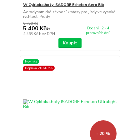
W Cyklokalhoty ISADORE Echelon Aero Bib
Aerodynamické závodní kraťasy pro jízdy ve vysoké
rychlosti Prody...
6 750 Kč
5 400 Kč
Dodání : 2 - 4
/
ks
pracovních dnů
4 463 Kč
bez DPH
Koupit
Novinka
Doprava ZDARMA
- 20 %