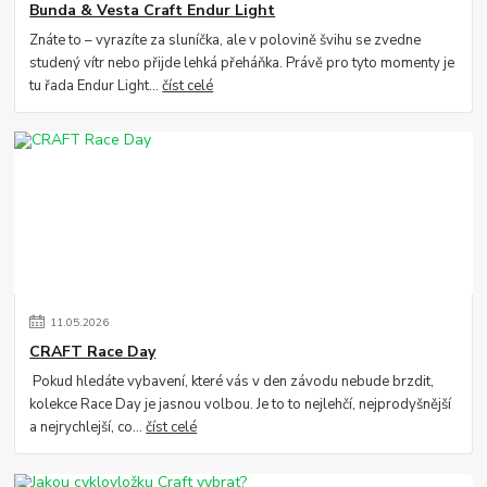
Bunda & Vesta Craft Endur Light
Znáte to – vyrazíte za sluníčka, ale v polovině švihu se zvedne
studený vítr nebo přijde lehká přeháňka. Právě pro tyto momenty je
tu řada Endur Light...
číst celé
11
.
05
.
2026
CRAFT Race Day
Pokud hledáte vybavení, které vás v den závodu nebude brzdit,
kolekce Race Day je jasnou volbou. Je to to nejlehčí, nejprodyšnější
a nejrychlejší, co...
číst celé