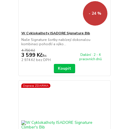
- 24 %
W Cyklokalhoty ISADORE Signature Bib
Naše Signature šortky nabízejí dokonalou
kombinaci pohodlí a výko...
4 750 Kč
3 599 Kč
Dodání : 2 - 4
/
ks
pracovních dnů
2 974 Kč
bez DPH
Koupit
Doprava ZDARMA