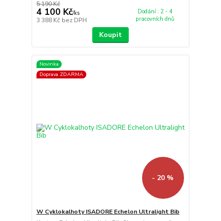
5 190 Kč
4 100 Kč
Dodání : 2 - 4
/
ks
pracovních dnů
3 388 Kč
bez DPH
Koupit
Novinka
Doprava ZDARMA
- 20 %
W Cyklokalhoty ISADORE Echelon Ultralight Bib