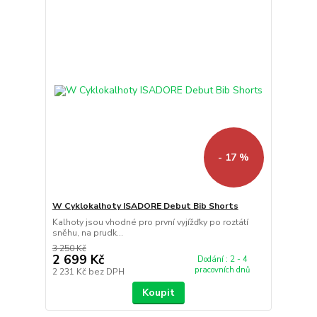
- 17 %
W Cyklokalhoty ISADORE Debut Bib Shorts
Kalhoty jsou vhodné pro první vyjížďky po roztátí
sněhu, na prudk...
3 250 Kč
2 699 Kč
Dodání : 2 - 4
pracovních dnů
2 231 Kč
bez DPH
Koupit