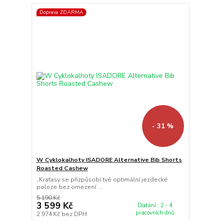
Doprava ZDARMA
- 31 %
W Cyklokalhoty ISADORE Alternative Bib Shorts
Roasted Cashew
„Kraťasy se přizpůsobí tvé optimální jezdecké
poloze bez omezení ...
5 190 Kč
3 599 Kč
Dodání : 2 - 4
pracovních dnů
2 974 Kč
bez DPH