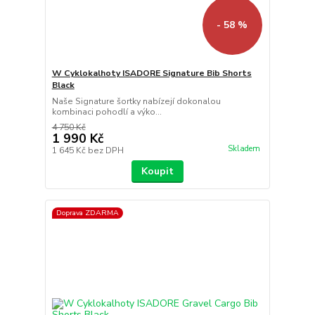
- 58 %
W Cyklokalhoty ISADORE Signature Bib Shorts
Black
Naše Signature šortky nabízejí dokonalou
kombinaci pohodlí a výko...
4 750 Kč
1 990 Kč
Skladem
1 645 Kč
bez DPH
Koupit
Doprava ZDARMA