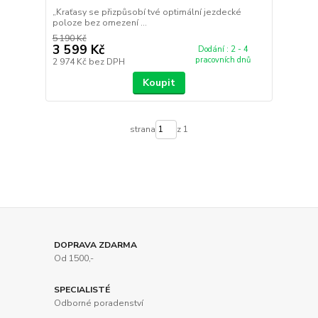
„Kraťasy se přizpůsobí tvé optimální jezdecké
poloze bez omezení ...
5 190 Kč
3 599 Kč
Dodání : 2 - 4
pracovních dnů
2 974 Kč
bez DPH
Koupit
strana
z 1
DOPRAVA ZDARMA
Od 1500,-
SPECIALISTÉ
Odborné poradenství