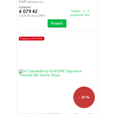
DWR úpravou zv...
5 099 Kč
4 079 Kč
Dodání : 2 - 4
pracovních dnů
3 371 Kč
bez DPH
Koupit
Doprava ZDARMA
- 20 %