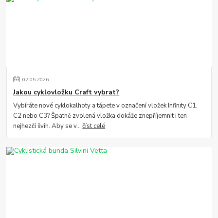
07
.
05
.
2026
Jakou cyklovložku Craft vybrat?
Vybíráte nové cyklokalhoty a tápete v označení vložek Infinity C1,
C2 nebo C3? Špatně zvolená vložka dokáže znepříjemnit i ten
nejhezčí švih. Aby se v...
číst celé