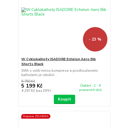
- 23 %
W Cyklokalhoty ISADORE Echelon Aero Bib
Shorts Black
Střih s vyšší mírou komprese a prodlouženými
kalhotami je ideální...
6 750 Kč
5 199 Kč
Dodání : 2 - 4
pracovních dnů
4 297 Kč
bez DPH
Koupit
Doprava ZDARMA