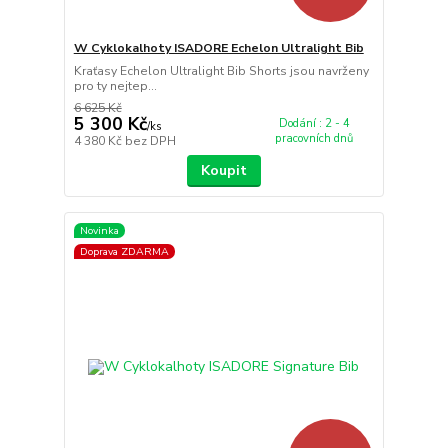
W Cyklokalhoty ISADORE Echelon Ultralight Bib
Kraťasy Echelon Ultralight Bib Shorts jsou navrženy
pro ty nejtep...
6 625 Kč
5 300 Kč
Dodání : 2 - 4
/
ks
pracovních dnů
4 380 Kč
bez DPH
Koupit
Novinka
Doprava ZDARMA