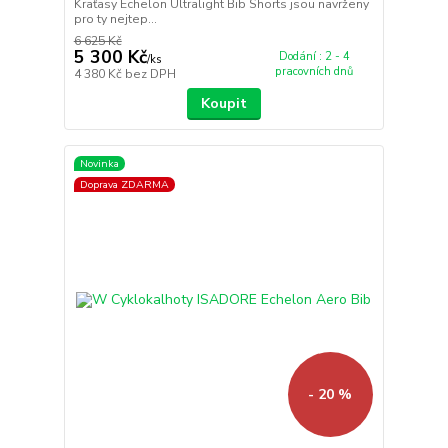
Kraťasy Echelon Ultralight Bib Shorts jsou navrženy
pro ty nejtep...
6 625 Kč
5 300 Kč
Dodání : 2 - 4
/
ks
pracovních dnů
4 380 Kč
bez DPH
Koupit
Novinka
Doprava ZDARMA
- 20 %