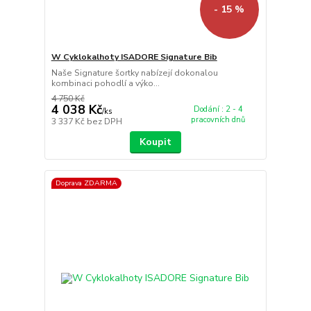
- 15 %
W Cyklokalhoty ISADORE Signature Bib
Naše Signature šortky nabízejí dokonalou
kombinaci pohodlí a výko...
4 750 Kč
4 038 Kč
Dodání : 2 - 4
/
ks
pracovních dnů
3 337 Kč
bez DPH
Koupit
Doprava ZDARMA