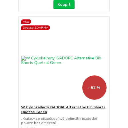
Koupit
Akce
Doprava ZDARMA
- 62 %
W Cyklokalhoty ISADORE Alternative Bib Shorts
Quetzal Green
„Kraťasy se přizpůsobí tvé optimální jezdecké
poloze bez omezení ...