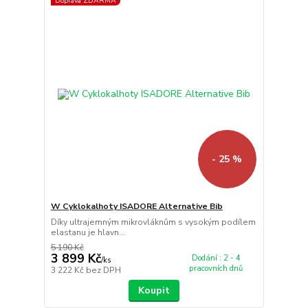
Doprava ZDARMA
- 25 %
W Cyklokalhoty ISADORE Alternative Bib
Díky ultrajemným mikrovláknům s vysokým podílem
elastanu je hlavn...
5 190 Kč
3 899 Kč
Dodání : 2 - 4
/
ks
pracovních dnů
3 222 Kč
bez DPH
Koupit