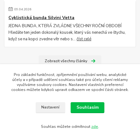
09
.
04
.
2026
Cyklistická bunda Silvini Vetta
JEDNA BUNDA, KTERÁ ZVLÁDNE VŠECHNY ROČNÍ OBDOBÍ
Hledáte ten jeden dokonalý kousek, který vás nenechá ve štychu,
když se na kopci zvedne vítr nebo s...
číst celé
Zobrazit všechny články
Pro základní funkčnost, zpříjemnění používání webu, analytické
účely a v případě udělení souhlasu také pro účely cílení reklamy
využíváme soubory cookies. Nastavení vlastních preferencí
Přihlášení do newsletteru
cookies můžete kdykoli upravit odkazem ve spodní části stránek.
Souhlasím
Nastavení
Přihlásit se
Souhlasím se
zpracováním osobních údajů
za účelem rozesílky newsletteru.
Souhlas můžete odmítnout
zde
.