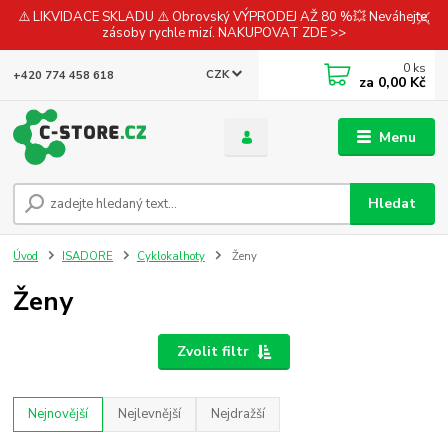
⚠️ LIKVIDACE SKLADU ⚠️ Obrovský VÝPRODEJ AŽ 80 %💥 Neváhejte,
zásoby rychle mizí. NAKUPOVAT ZDE >>
0
ks
CZK
+420 774 458 618
za
0,00 Kč
Menu
Hledat
Úvod
ISADORE
Cyklokalhoty
Ženy
Ženy
Zvolit filtr
Nejnovější
Nejlevnější
Nejdražší