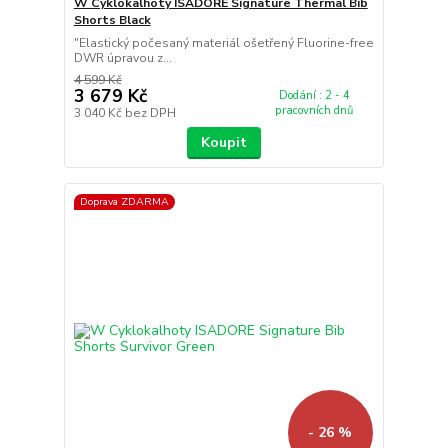
W Cyklokalhoty ISADORE Signature Thermal Bib
Shorts Black
"Elastický počesaný materiál ošetřený Fluorine-free
DWR úpravou z...
4 599 Kč
3 679 Kč
Dodání : 2 - 4
pracovních dnů
3 040 Kč
bez DPH
Koupit
Doprava ZDARMA
- 26 %