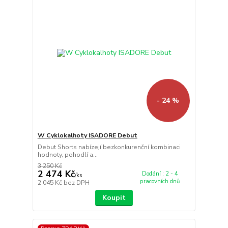
- 24 %
W Cyklokalhoty ISADORE Debut
Debut Shorts nabízejí bezkonkurenční kombinaci
hodnoty, pohodlí a...
3 250 Kč
2 474 Kč
Dodání : 2 - 4
/
ks
pracovních dnů
2 045 Kč
bez DPH
Koupit