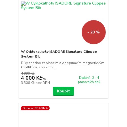
- 20 %
W Cyklokalhoty ISADORE Signature Clippee
System Bib
Díky snadno zapínacím a odepínacím magnetickým
knoflíkům jsou kom...
4 990 Kč
4 000 Kč
Dodání : 2 - 4
/
ks
pracovních dnů
3 306 Kč
bez DPH
Koupit
Doprava ZDARMA