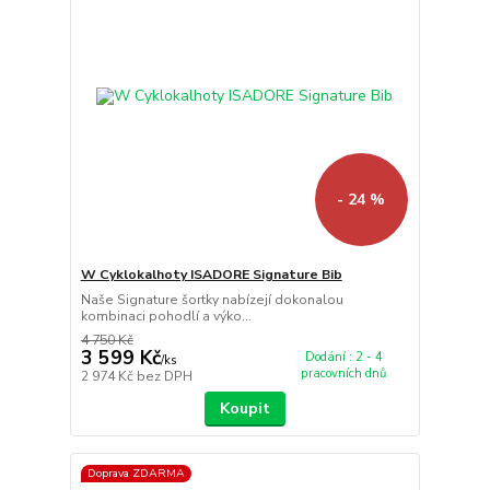
- 24 %
W Cyklokalhoty ISADORE Signature Bib
Naše Signature šortky nabízejí dokonalou
kombinaci pohodlí a výko...
4 750 Kč
3 599 Kč
Dodání : 2 - 4
/
ks
pracovních dnů
2 974 Kč
bez DPH
Koupit
Doprava ZDARMA