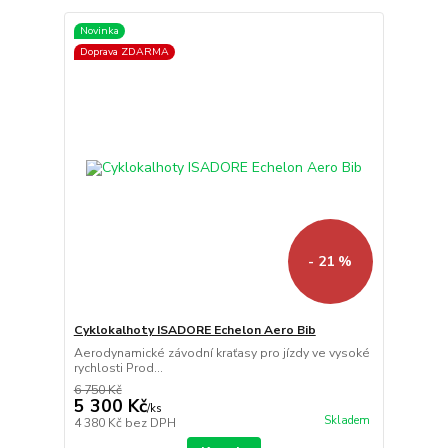
Novinka
Doprava ZDARMA
- 21 %
Cyklokalhoty ISADORE Echelon Aero Bib
Aerodynamické závodní kraťasy pro jízdy ve vysoké
rychlosti Prod...
6 750 Kč
5 300 Kč
/
ks
Skladem
4 380 Kč
bez DPH