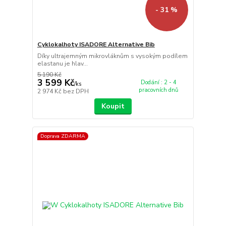
- 31 %
Cyklokalhoty ISADORE Alternative Bib
Díky ultrajemným mikrovláknům s vysokým podílem
elastanu je hlav...
5 190 Kč
3 599 Kč
Dodání : 2 - 4
/
ks
pracovních dnů
2 974 Kč
bez DPH
Koupit
Doprava ZDARMA