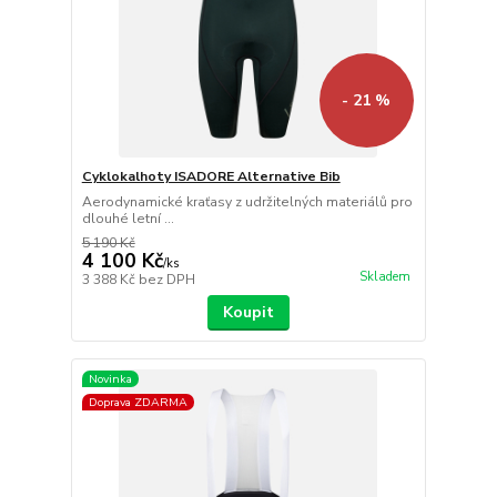
- 21 %
Cyklokalhoty ISADORE Alternative Bib
Aerodynamické kraťasy z udržitelných materiálů pro
dlouhé letní ...
5 190 Kč
4 100 Kč
/
ks
Skladem
3 388 Kč
bez DPH
Koupit
Novinka
Doprava ZDARMA