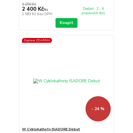
3 250 Kč
2 400 Kč
Dodání : 2 - 4
/
ks
pracovních dnů
1 983 Kč
bez DPH
Koupit
Doprava ZDARMA
- 24 %
W Cyklokalhoty ISADORE Debut