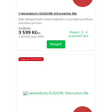
Cyklokalhoty ISADORE Alternative Bib
Díky ultrajemným mikrovláknům s vysokým podílem
elastanu je hlav...
5 190 Kč
3 599 Kč
Dodání : 2 - 4
/
ks
pracovních dnů
2 974 Kč
bez DPH
Koupit
Doprava ZDARMA