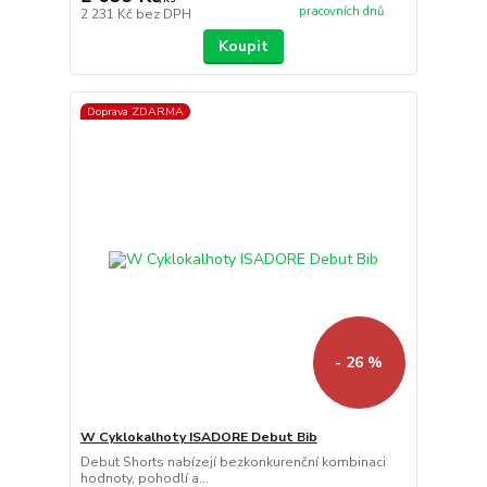
pracovních dnů
2 231 Kč
bez DPH
Koupit
Doprava ZDARMA
- 26 %
W Cyklokalhoty ISADORE Debut Bib
Debut Shorts nabízejí bezkonkurenční kombinaci
hodnoty, pohodlí a...