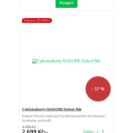
Koupit
Doprava ZDARMA
- 17 %
Cyklokalhoty ISADORE Debut Bib
Debut Shorts nabízejí bezkonkurenční kombinaci
hodnoty, pohodlí ...
3 250 Kč
2 699 Kč
Dodání : 2 - 4
/
ks