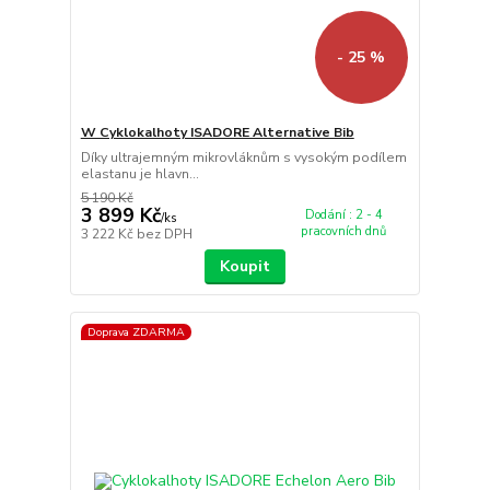
- 25 %
W Cyklokalhoty ISADORE Alternative Bib
Díky ultrajemným mikrovláknům s vysokým podílem
elastanu je hlavn...
5 190 Kč
3 899 Kč
Dodání : 2 - 4
/
ks
pracovních dnů
3 222 Kč
bez DPH
Koupit
Doprava ZDARMA