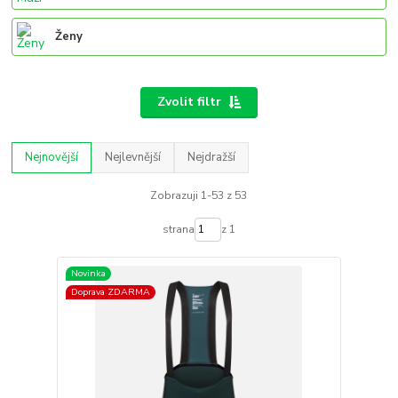
Ženy
Zvolit filtr
Nejnovější
Nejlevnější
Nejdražší
Zobrazuji 1-53 z 53
strana
z 1
Novinka
Doprava ZDARMA