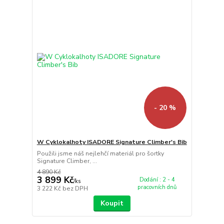
- 20 %
W Cyklokalhoty ISADORE Signature Climber's Bib
Použili jsme náš nejlehčí materiál pro šortky
Signature Climber, ...
4 890 Kč
3 899 Kč
Dodání : 2 - 4
/
ks
pracovních dnů
3 222 Kč
bez DPH
Koupit