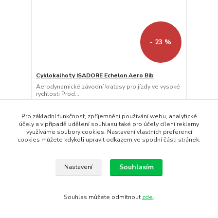
- 23 %
Cyklokalhoty ISADORE Echelon Aero Bib
Aerodynamické závodní kraťasy pro jízdy ve vysoké
rychlosti Prod...
6 750 Kč
5 199 Kč
Dodání : 2 - 4
/
ks
Pro základní funkčnost, zpříjemnění používání webu, analytické
pracovních dnů
4 297 Kč
bez DPH
účely a v případě udělení souhlasu také pro účely cílení reklamy
využíváme soubory cookies. Nastavení vlastních preferencí
Koupit
cookies můžete kdykoli upravit odkazem ve spodní části stránek.
Doprava ZDARMA
Souhlasím
Nastavení
Souhlas můžete odmítnout
zde
.