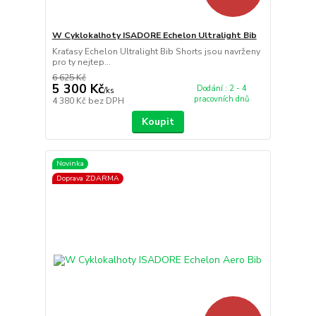
W Cyklokalhoty ISADORE Echelon Ultralight Bib
Kraťasy Echelon Ultralight Bib Shorts jsou navrženy
pro ty nejtep...
6 625 Kč
5 300 Kč
Dodání : 2 - 4
/
ks
pracovních dnů
4 380 Kč
bez DPH
Koupit
Novinka
Doprava ZDARMA