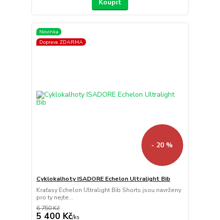
Koupit
Novinka
Doprava ZDARMA
- 20 %
Cyklokalhoty ISADORE Echelon Ultralight Bib
Kraťasy Echelon Ultralight Bib Shorts jsou navrženy
pro ty nejte...
6 750 Kč
5 400 Kč
/
ks