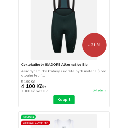
- 21 %
Cyklokalhoty ISADORE Alternative Bib
Aerodynamické kraťasy z udržitelných materiálů pro
dlouhé letní ...
5 190 Kč
4 100 Kč
/
ks
Skladem
3 388 Kč
bez DPH
Koupit
Novinka
Doprava ZDARMA