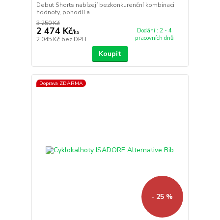
Debut Shorts nabízejí bezkonkurenční kombinaci
hodnoty, pohodlí a...
3 250 Kč
2 474 Kč
Dodání : 2 - 4
/
ks
pracovních dnů
2 045 Kč
bez DPH
Koupit
Doprava ZDARMA
- 25 %