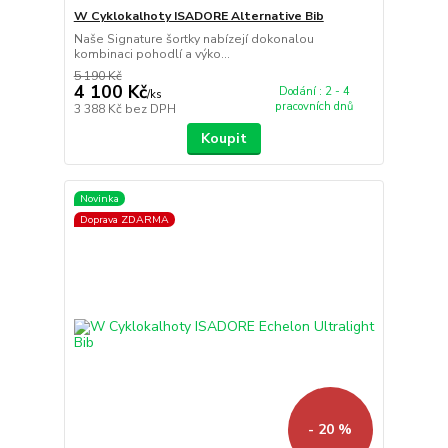
W Cyklokalhoty ISADORE Alternative Bib
Naše Signature šortky nabízejí dokonalou
kombinaci pohodlí a výko...
5 190 Kč
4 100 Kč
Dodání : 2 - 4
/
ks
pracovních dnů
3 388 Kč
bez DPH
Koupit
Novinka
Doprava ZDARMA
- 20 %