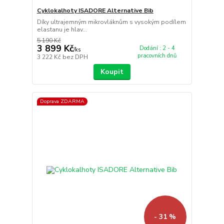
Cyklokalhoty ISADORE Alternative Bib
Díky ultrajemným mikrovláknům s vysokým podílem
elastanu je hlav...
5 190 Kč
3 899 Kč
Dodání : 2 - 4
/
ks
pracovních dnů
3 222 Kč
bez DPH
Koupit
Doprava ZDARMA
- 31 %