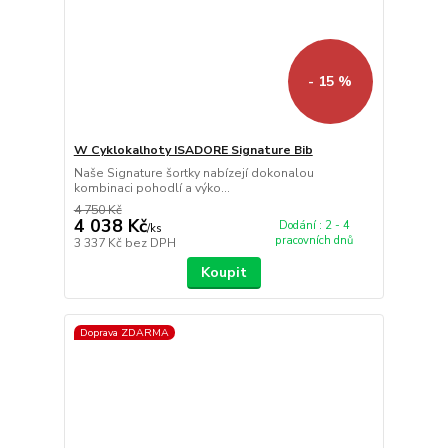
- 15 %
W Cyklokalhoty ISADORE Signature Bib
Naše Signature šortky nabízejí dokonalou
kombinaci pohodlí a výko...
4 750 Kč
4 038 Kč
Dodání : 2 - 4
/
ks
pracovních dnů
3 337 Kč
bez DPH
Koupit
Doprava ZDARMA