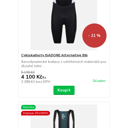
- 21 %
Cyklokalhoty ISADORE Alternative Bib
Aerodynamické kraťasy z udržitelných materiálů pro
dlouhé letní ...
5 190 Kč
4 100 Kč
/
ks
Skladem
3 388 Kč
bez DPH
Koupit
Novinka
Doprava ZDARMA