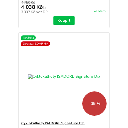
4 750 Kč
4 038 Kč
/
ks
Skladem
3 337 Kč
bez DPH
Koupit
Novinka
Doprava ZDARMA
- 15 %
Cyklokalhoty ISADORE Signature Bib