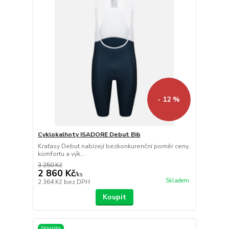
- 12 %
Cyklokalhoty ISADORE Debut Bib
Kraťasy Debut nabízejí bezkonkurenční poměr ceny,
komfortu a výk...
3 250 Kč
2 860 Kč
/
ks
Skladem
2 364 Kč
bez DPH
Koupit
Novinka