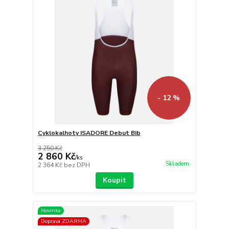
- 12 %
Cyklokalhoty ISADORE Debut Bib
3 250 Kč
2 860 Kč
/
ks
Skladem
2 364 Kč
bez DPH
Koupit
Novinka
Doprava ZDARMA