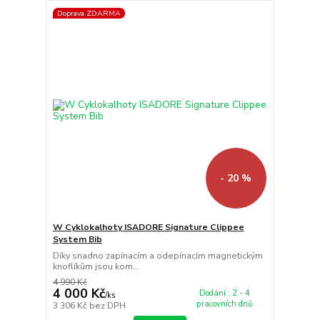
Doprava ZDARMA
- 20 %
W Cyklokalhoty ISADORE Signature Clippee
System Bib
Díky snadno zapínacím a odepínacím magnetickým
knoflíkům jsou kom...
4 990 Kč
4 000 Kč
Dodání : 2 - 4
/
ks
pracovních dnů
3 306 Kč
bez DPH