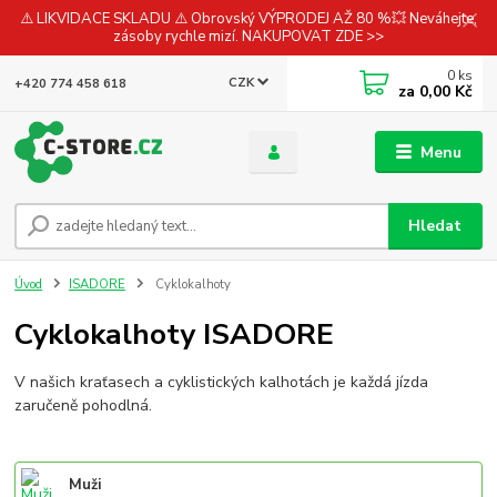
⚠️ LIKVIDACE SKLADU ⚠️ Obrovský VÝPRODEJ AŽ 80 %💥 Neváhejte,
zásoby rychle mizí. NAKUPOVAT ZDE >>
0
ks
CZK
+420 774 458 618
za
0,00 Kč
Menu
Hledat
Úvod
ISADORE
Cyklokalhoty
Cyklokalhoty ISADORE
V našich kraťasech a cyklistických kalhotách je každá jízda
zaručeně pohodlná.
Muži