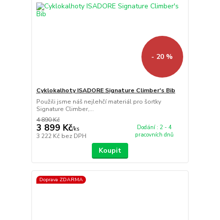
- 20 %
Cyklokalhoty ISADORE Signature Climber's Bib
Použili jsme náš nejlehčí materiál pro šortky
Signature Climber,...
4 890 Kč
3 899 Kč
Dodání : 2 - 4
/
ks
pracovních dnů
3 222 Kč
bez DPH
Koupit
Doprava ZDARMA