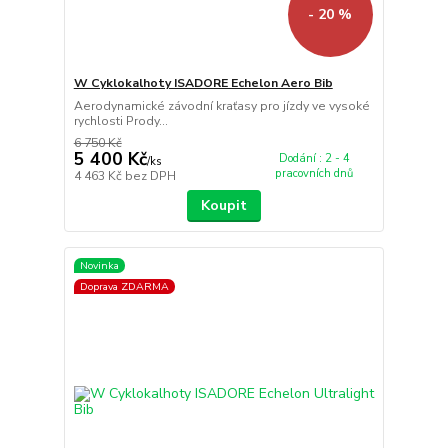
- 20 %
W Cyklokalhoty ISADORE Echelon Aero Bib
Aerodynamické závodní kraťasy pro jízdy ve vysoké
rychlosti Prody...
6 750 Kč
5 400 Kč
Dodání : 2 - 4
/
ks
pracovních dnů
4 463 Kč
bez DPH
Koupit
Novinka
Doprava ZDARMA