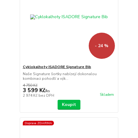
- 24 %
Cyklokalhoty ISADORE Signature Bib
Naše Signature šortky nabízejí dokonalou
kombinaci pohodlí a výk...
4 750 Kč
3 599 Kč
/
ks
Skladem
2 974 Kč
bez DPH
Koupit
Doprava ZDARMA