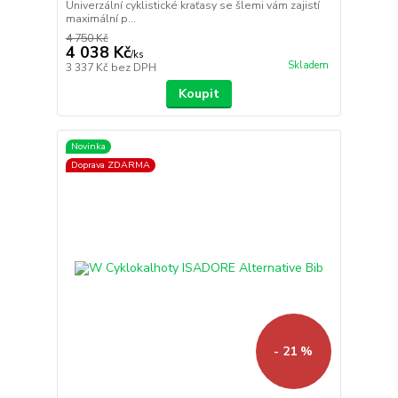
Univerzální cyklistické kraťasy se šlemi vám zajistí
maximální p...
4 750 Kč
4 038 Kč
/
ks
Skladem
3 337 Kč
bez DPH
Koupit
Novinka
Doprava ZDARMA
- 21 %