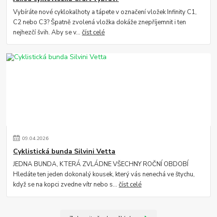
Vybíráte nové cyklokalhoty a tápete v označení vložek Infinity C1,
C2 nebo C3? Špatně zvolená vložka dokáže znepříjemnit i ten
nejhezčí švih. Aby se v...
číst celé
09
.
04
.
2026
Cyklistická bunda Silvini Vetta
JEDNA BUNDA, KTERÁ ZVLÁDNE VŠECHNY ROČNÍ OBDOBÍ
Hledáte ten jeden dokonalý kousek, který vás nenechá ve štychu,
když se na kopci zvedne vítr nebo s...
číst celé