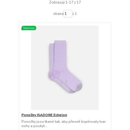
Zobrazuji 1-17 z 17
strana
z 1
Novinka
Ponožky ISADORE Echelon
Ponožky jsou tkané tak, aby přesně kopírovaly tvar
nohy a poskyt...