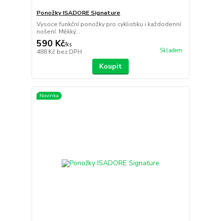
Ponožky ISADORE Signature
Vysoce funkční ponožky pro cyklistiku i každodenní
nošení. Měkký...
590 Kč
/
ks
Skladem
488 Kč
bez DPH
Koupit
Novinka