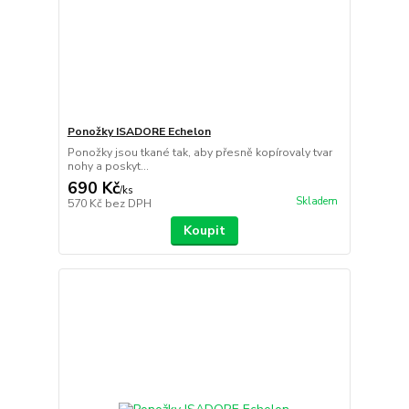
Ponožky ISADORE Echelon
Ponožky jsou tkané tak, aby přesně kopírovaly tvar
nohy a poskyt...
690 Kč
/
ks
Skladem
570 Kč
bez DPH
Koupit