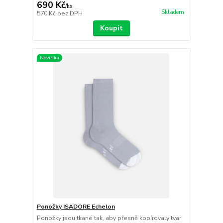
690 Kč
/
ks
Skladem
570 Kč
bez DPH
Koupit
Novinka
Ponožky ISADORE Echelon
Ponožky jsou tkané tak, aby přesně kopírovaly tvar