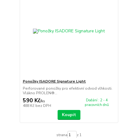
Ponožky ISADORE Signature Light
Perforované ponožky pro efektivní odvod vlhkosti.
Vlákno PROLEN®...
590 Kč
Dodání : 2 - 4
/
ks
pracovních dnů
488 Kč
bez DPH
Koupit
strana
z 1