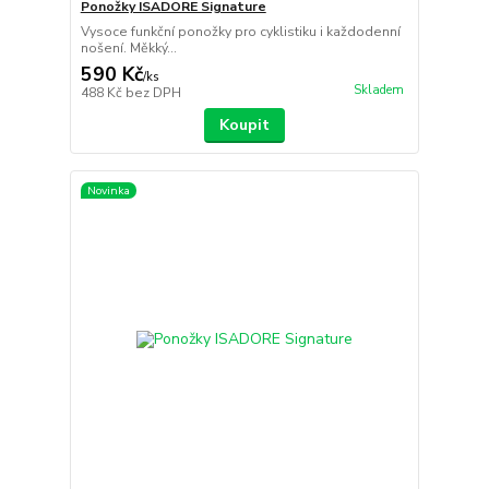
Ponožky ISADORE Signature
Vysoce funkční ponožky pro cyklistiku i každodenní
nošení. Měkký...
590 Kč
/
ks
Skladem
488 Kč
bez DPH
Koupit
Novinka