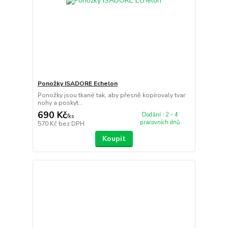
Ponožky ISADORE Echelon
Ponožky jsou tkané tak, aby přesně kopírovaly tvar
nohy a poskyt...
690 Kč
Dodání : 2 - 4
/
ks
pracovních dnů
570 Kč
bez DPH
Koupit