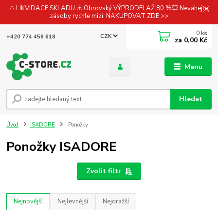
⚠️ LIKVIDACE SKLADU ⚠️ Obrovský VÝPRODEJ AŽ 80 %💥 Neváhejte,
zásoby rychle mizí. NAKUPOVAT ZDE >>
0
ks
CZK
+420 774 458 618
za
0,00 Kč
Menu
Hledat
Úvod
ISADORE
Ponožky
Ponožky ISADORE
Zvolit filtr
Nejnovější
Nejlevnější
Nejdražší