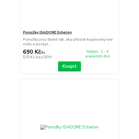
Ponožky ISADORE Echelon
Ponožky jsou tkané tak, aby přesně kopírovaly tvar
nohy a poskyt...
690 Kč
Dodání : 2 - 4
/
ks
pracovních dnů
570 Kč
bez DPH
Koupit