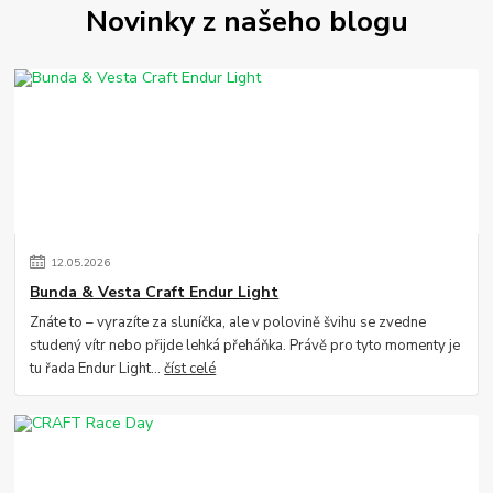
Novinky z našeho blogu
12
.
05
.
2026
Bunda & Vesta Craft Endur Light
Znáte to – vyrazíte za sluníčka, ale v polovině švihu se zvedne
studený vítr nebo přijde lehká přeháňka. Právě pro tyto momenty je
tu řada Endur Light...
číst celé