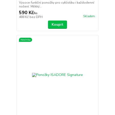
Vysoce funkční ponožky pro cyklistiku i každodenní
nošení. Měkký...
590 Kč
/
ks
Skladem
488 Kč
bez DPH
Koupit
Novinka