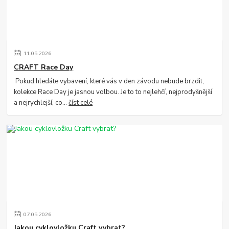
11
.
05
.
2026
CRAFT Race Day
Pokud hledáte vybavení, které vás v den závodu nebude brzdit,
kolekce Race Day je jasnou volbou. Je to to nejlehčí, nejprodyšnější
a nejrychlejší, co...
číst celé
07
.
05
.
2026
Jakou cyklovložku Craft vybrat?