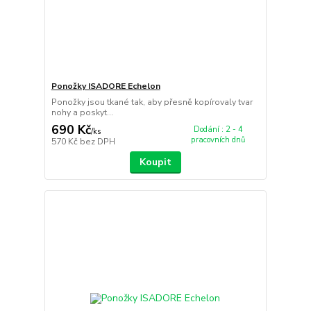
Ponožky ISADORE Echelon
Ponožky jsou tkané tak, aby přesně kopírovaly tvar
nohy a poskyt...
690 Kč
Dodání : 2 - 4
/
ks
pracovních dnů
570 Kč
bez DPH
Koupit