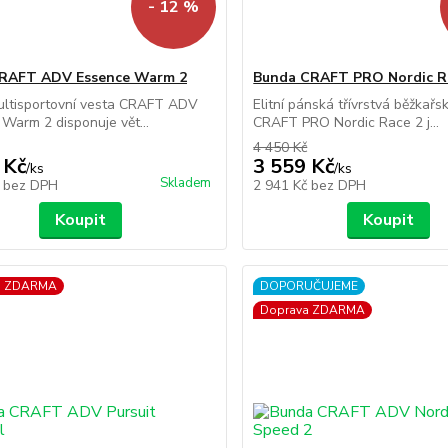
- 12 %
CRAFT ADV Essence Warm 2
Bunda CRAFT PRO Nordic R
ultisportovní vesta CRAFT ADV
Elitní pánská třívrstvá běžkař
Warm 2 disponuje vět...
CRAFT PRO Nordic Race 2 j...
4 450 Kč
 Kč
3 559 Kč
/
ks
/
ks
Skladem
č
bez DPH
2 941 Kč
bez DPH
Koupit
Koupit
a ZDARMA
DOPORUČUJEME
Doprava ZDARMA