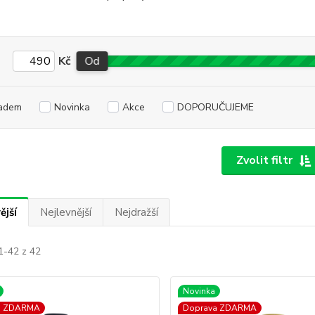
Kč
Od
adem
Novinka
Akce
DOPORUČUJEME
Zvolit filtr
ější
Nejlevnější
Nejdražší
1-42 z 42
Novinka
a ZDARMA
Doprava ZDARMA