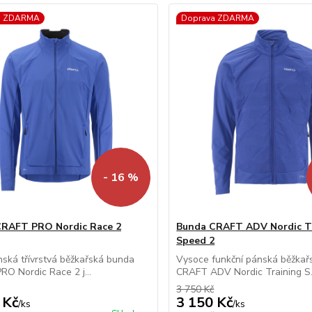
a ZDARMA
Doprava ZDARMA
- 16 %
CRAFT PRO Nordic Race 2
Bunda CRAFT ADV Nordic T
Speed 2
ánská třívrstvá běžkařská bunda
Vysoce funkční pánská běžkař
O Nordic Race 2 j...
CRAFT ADV Nordic Training S.
3 750 Kč
 Kč
3 150 Kč
/
ks
/
ks