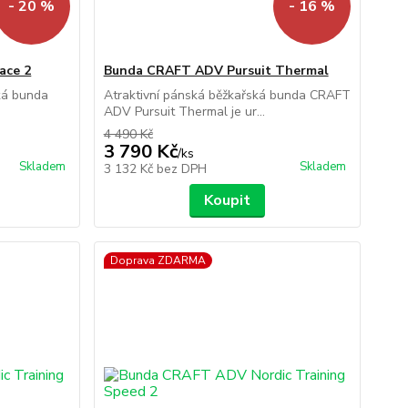
- 20 %
- 16 %
ace 2
Bunda CRAFT ADV Pursuit Thermal
ská bunda
Atraktivní pánská běžkařská bunda CRAFT
ADV Pursuit Thermal je ur...
4 490 Kč
3 790 Kč
/
ks
Skladem
Skladem
3 132 Kč
bez DPH
Koupit
Doprava ZDARMA