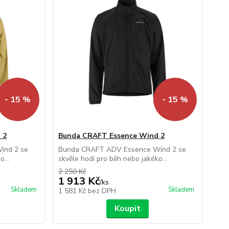
- 15 %
- 15 %
 2
Bunda CRAFT Essence Wind 2
ind 2 se
Bunda CRAFT ADV Essence Wind 2 se
...
skvěle hodí pro běh nebo jakéko...
2 250 Kč
1 913 Kč
/
ks
Skladem
Skladem
1 581 Kč
bez DPH
Koupit