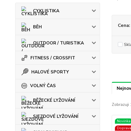
CYKLISTIKA
Cena:
BĚH
OUTDOOR / TURISTIKA
Skl
FITNESS / CROSSFIT
HALOVÉ SPORTY
VOLNÝ ČAS
Nejnov
BĚŽECKÉ LYŽOVÁNÍ
Zobrazuji 
SJEZDOVÉ LYŽOVÁNÍ
Novinka
Doprav