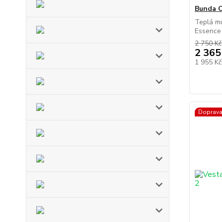
Bunda 
Teplá m
Essence 
2 750 Kč
2 365
1 955 K
Doprav