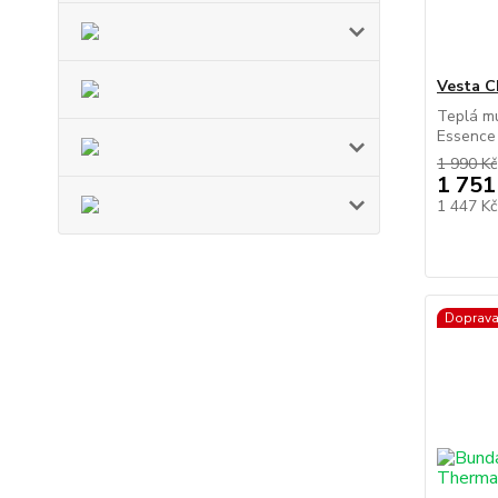
Vesta 
Teplá m
Essence 
1 990 Kč
1 751
1 447 K
Doprav