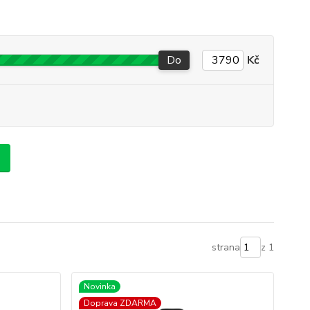
Do
Kč
strana
z 1
Novinka
Doprava ZDARMA