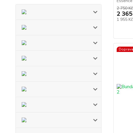
Essence 
2 750 Kč
2 365
1 955 K
Doprav