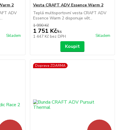
Warm 2
Vesta CRAFT ADV Essence Warm 2
CRAFT ADV
Teplá multisportovní vesta CRAFT ADV
..
Essence Warm 2 disponuje vět...
1 990 Kč
1 751 Kč
/
ks
Skladem
Skladem
1 447 Kč
bez DPH
Koupit
Doprava ZDARMA