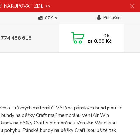
izí. NAKUPOVAT ZDE >>
Přihlášení
CZK
0
ks
 774 458 618
za
0,00 Kč
ch a z různých materiálů. Většina pánských bund jsou ze
 bundy na běžky Craft mají membránu VentAir Win.
u. Bundy na běžky Craft s membránou VentAir Wind jsou
ou pohybu. Pánské bundy na běžky Craft jsou ušité tak,