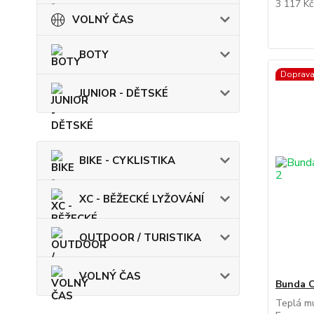
3 117 K
VOLNÝ ČAS
BOTY
Doprav
JUNIOR - DĚTSKÉ
BIKE - CYKLISTIKA
XC - BĚŽECKÉ LYŽOVÁNÍ
OUTDOOR / TURISTIKA
VOLNÝ ČAS
Bunda 
Teplá m