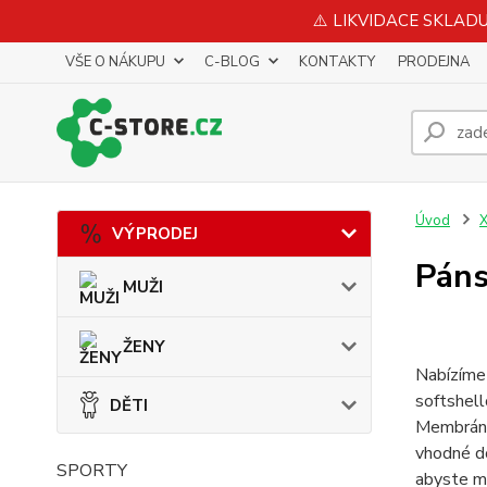
⚠️ LIKVIDACE SKLADU 
VŠE O NÁKUPU
C-BLOG
KONTAKTY
PRODEJNA
Úvod
X
VÝPRODEJ
Páns
MUŽI
ŽENY
Nabízíme 
softshel
DĚTI
Membrána 
vhodné do
SPORTY
abyste mě