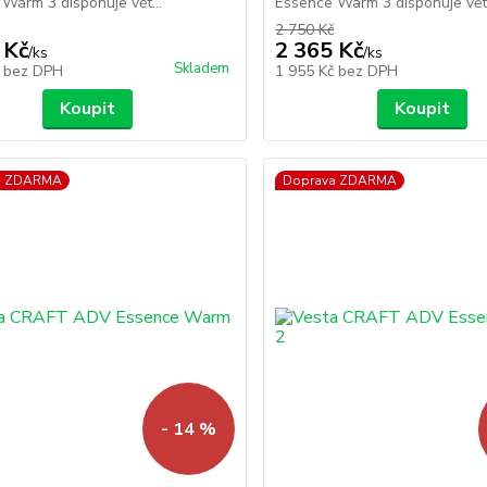
Warm 3 disponuje vět...
Essence Warm 3 disponuje vět.
2 750 Kč
 Kč
2 365 Kč
/
ks
/
ks
Skladem
č
bez DPH
1 955 Kč
bez DPH
Koupit
Koupit
a ZDARMA
Doprava ZDARMA
- 14 %