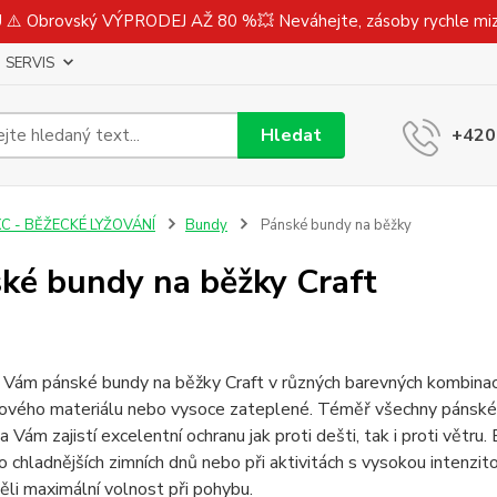
⚠️ Obrovský VÝPRODEJ AŽ 80 %💥 Neváhejte, zásoby rychle m
SERVIS
Hledat
+420
C - BĚŽECKÉ LYŽOVÁNÍ
Bundy
Pánské bundy na běžky
ké bundy na běžky Craft
Vám pánské bundy na běžky Craft v různých barevných kombinací
lového materiálu nebo vysoce zateplené. Téměř všechny pánské
Vám zajistí excelentní ochranu jak proti dešti, tak i proti větr
 chladnějších zimních dnů nebo při aktivitách s vysokou intenzit
li maximální volnost při pohybu.