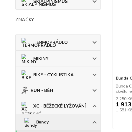
SKIALPINISMUS
ZNAČKY
TERMOPRÁDLO
MIKINY
BIKE - CYKLISTIKA
Bunda 
Bunda C
RUN - BĚH
skvěle h
2 250 Kč
1 913
XC - BĚŽECKÉ LYŽOVÁNÍ
1 581 K
Bundy