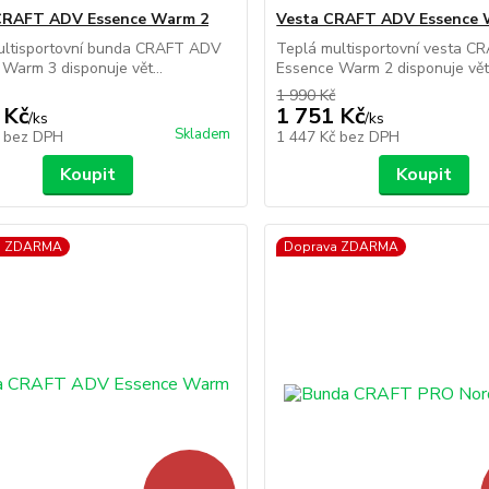
CRAFT ADV Essence Warm 2
Vesta CRAFT ADV Essence 
ultisportovní bunda CRAFT ADV
Teplá multisportovní vesta 
Warm 3 disponuje vět...
Essence Warm 2 disponuje vět.
1 990 Kč
 Kč
1 751 Kč
/
ks
/
ks
Skladem
č
bez DPH
1 447 Kč
bez DPH
Koupit
Koupit
a ZDARMA
Doprava ZDARMA