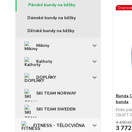
Pánské bundy na běžky
Doprav
Dámské bundy na běžky
Dětské bundy na běžky
Mikiny
Kalhoty
DOPLŇKY
SKI TEAM NORWAY
Bunda 
bunda
SKI TEAM SWEDEN
Elitní p
CRAFT PR
4 490 Kč
FITNESS - TĚLOCVIČNA
3 772