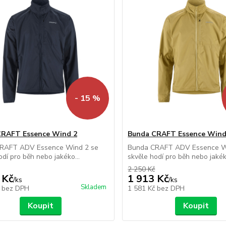
- 15 %
CRAFT Essence Wind 2
Bunda CRAFT Essence Wind
RAFT ADV Essence Wind 2 se
Bunda CRAFT ADV Essence W
odí pro běh nebo jakéko...
skvěle hodí pro běh nebo jakéko
2 250 Kč
 Kč
1 913 Kč
/
ks
/
ks
Skladem
č
bez DPH
1 581 Kč
bez DPH
Koupit
Koupit