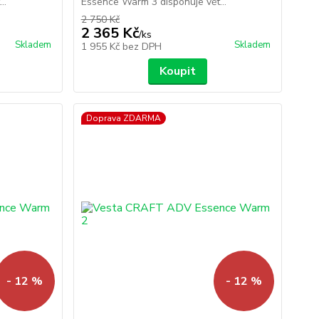
..
Essence Warm 3 disponuje vět...
2 750 Kč
2 365 Kč
/
ks
Skladem
Skladem
1 955 Kč
bez DPH
Koupit
Doprava ZDARMA
- 12 %
- 12 %