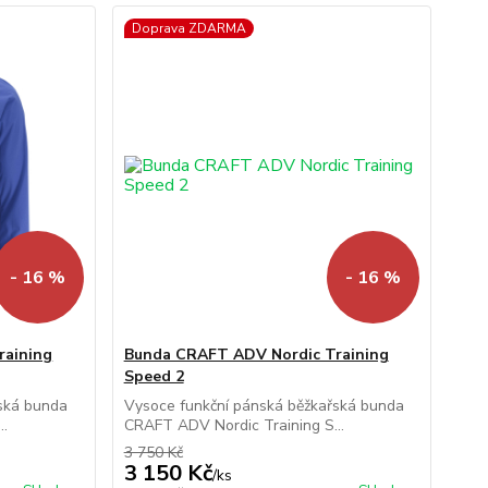
Doprava ZDARMA
- 16 %
- 16 %
raining
Bunda CRAFT ADV Nordic Training
Speed 2
ská bunda
Vysoce funkční pánská běžkařská bunda
..
CRAFT ADV Nordic Training S...
3 750 Kč
3 150 Kč
/
ks