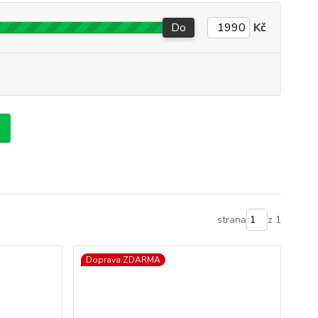
Do
Kč
strana
z 1
Doprava ZDARMA