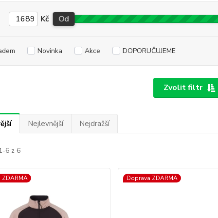
Kč
Od
adem
Novinka
Akce
DOPORUČUJEME
Zvolit filtr
ější
Nejlevnější
Nejdražší
1-6 z 6
a ZDARMA
Doprava ZDARMA