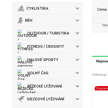
CYKLISTIKA
Cena:
BĚH
Skl
OUTDOOR / TURISTIKA
FITNESS / CROSSFIT
HALOVÉ SPORTY
Nejnov
VOLNÝ ČAS
Zobrazuji 
BĚŽECKÉ LYŽOVÁNÍ
Doprav
SJEZDOVÉ LYŽOVÁNÍ