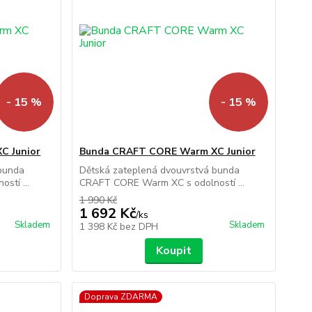
- 15 %
- 15 %
C Junior
Bunda CRAFT CORE Warm XC Junior
 bunda
Dětská zateplená dvouvrstvá bunda
stí ...
CRAFT CORE Warm XC s odolností ...
1 990 Kč
1 692 Kč
/
ks
Skladem
Skladem
1 398 Kč
bez DPH
Koupit
Doprava ZDARMA