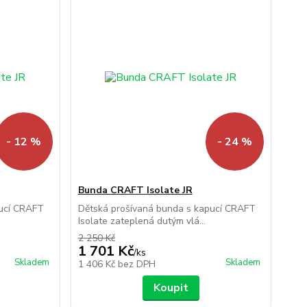
- 12 %
- 24 %
Bunda CRAFT Isolate JR
pucí CRAFT
Dětská prošívaná bunda s kapucí CRAFT
Isolate zateplená dutým vlá...
2 250 Kč
1 701 Kč
/
ks
Skladem
Skladem
1 406 Kč
bez DPH
Koupit