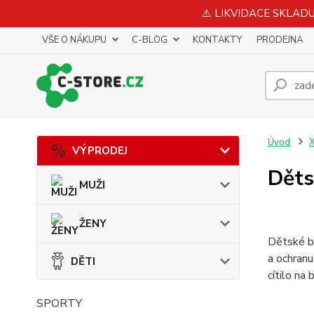
⚠️ LIKVIDACE SKLADU 
VŠE O NÁKUPU
C-BLOG
KONTAKTY
PRODEJNA
Úvod
X
VÝPRODEJ
Děts
MUŽI
ŽENY
Dětské bu
a ochranu
DĚTI
cítilo na
SPORTY