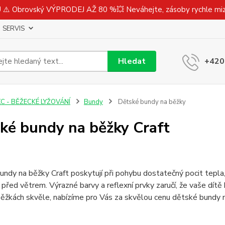
⚠️ Obrovský VÝPRODEJ AŽ 80 %💥 Neváhejte, zásoby rychle m
SERVIS
Hledat
+420
C - BĚŽECKÉ LYŽOVÁNÍ
Bundy
Dětské bundy na běžky
ké bundy na běžky Craft
ndy na běžky Craft poskytují při pohybu dostatečný pocit tepla
 před větrem. Výrazné barvy a reflexní prvky zaručí, že vaše dít
 běžkách skvěle, nabízíme pro Vás za skvělou cenu dětské bundy 