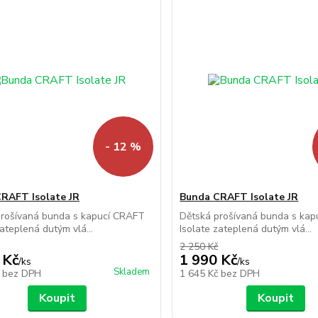
- 12 %
RAFT Isolate JR
Bunda CRAFT Isolate JR
prošívaná bunda s kapucí CRAFT
Dětská prošívaná bunda s ka
zateplená dutým vlá...
Isolate zateplená dutým vlá...
2 250 Kč
 Kč
1 990 Kč
/
ks
/
ks
Skladem
č
bez DPH
1 645 Kč
bez DPH
Koupit
Koupit