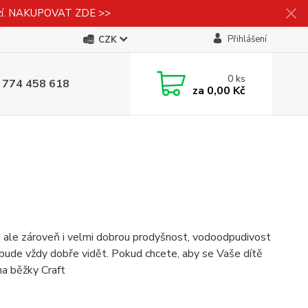
izí. NAKUPOVAT ZDE >>
Přihlášení
CZK
0
ks
 774 458 618
za
0,00 Kč
, ale zároveň i velmi dobrou prodyšnost, vodoodpudivost
ě bude vždy dobře vidět. Pokud chcete, aby se Vaše dítě
na běžky Craft