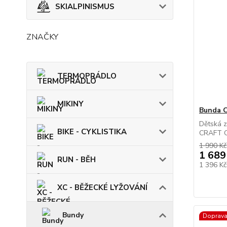
SKIALPINISMUS
ZNAČKY
TERMOPRÁDLO
MIKINY
Bunda 
Dětská 
BIKE - CYKLISTIKA
CRAFT C
1 990 Kč
1 689
RUN - BĚH
1 396 K
XC - BĚŽECKÉ LYŽOVÁNÍ
Bundy
Doprav