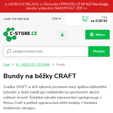
⚠️ LIKVIDACE SKLADU ⚠️ Obrovský VÝPRODEJ AŽ 80 %💥 Neváhejte,
zásoby rychle mizí. NAKUPOVAT ZDE >>
0
ks
CZK
+420 774 458 618
za
0,00 Kč
Menu
Hledat
Úvod
XC - BĚŽECKÉ LYŽOVÁNÍ
Bundy
Bundy na běžky CRAFT
Značka CRAFT si drží výborné postavení mezi špičkou běžeckého
lyžování, o čemž svědčí její zviditelnění na sportovních akcích
světové úrovně. Švédská národní reprezentací spolupracuje s
firmou Craft a pečlivě vypracovává elitní modely z hlediska
funkčnosti i designu.