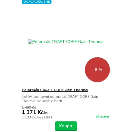
DOPORUČUJEME
- 8 %
Polorolák CRAFT CORE Gain Thermal
Lehký sportovní polorolák CRAFT CORE Gain
Thermal se skvěle hodí ...
1 490 Kč
1 371 Kč
/
ks
Skladem
1 133 Kč
bez DPH
Koupit