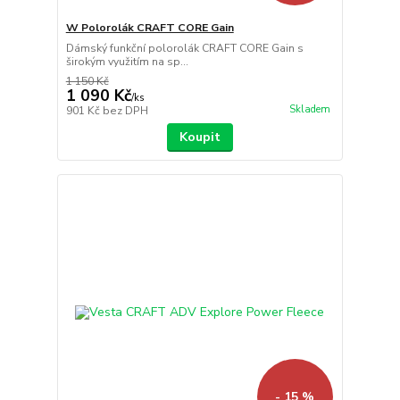
W Polorolák CRAFT CORE Gain
Dámský funkční polorolák CRAFT CORE Gain s
širokým využitím na sp...
1 150 Kč
1 090 Kč
/
ks
Skladem
901 Kč
bez DPH
Koupit
- 15 %