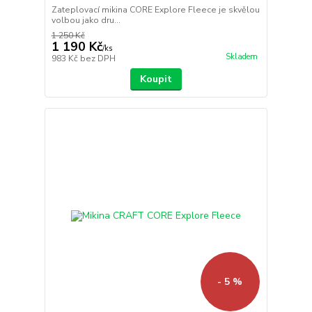
Zateplovací mikina CORE Explore Fleece je skvělou
volbou jako dru...
1 250 Kč
1 190 Kč
/
ks
Skladem
983 Kč
bez DPH
Koupit
- 5 %