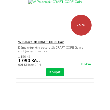
- 5 %
W Polorolák CRAFT CORE Gain
Dámský funkční polorolák CRAFT CORE Gain s
širokým využitím na sp...
1 150 Kč
1 090 Kč
/
ks
Skladem
901 Kč
bez DPH
Koupit