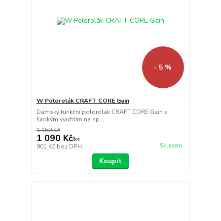
- 5 %
W Polorolák CRAFT CORE Gain
Dámský funkční polorolák CRAFT CORE Gain s
širokým využitím na sp...
1 150 Kč
1 090 Kč
/
ks
Skladem
901 Kč
bez DPH
Koupit