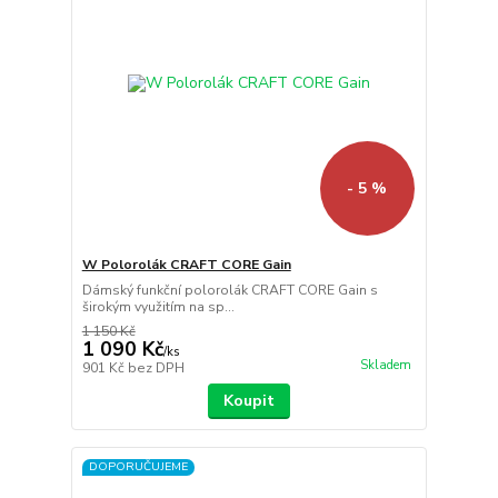
- 5 %
W Polorolák CRAFT CORE Gain
Dámský funkční polorolák CRAFT CORE Gain s
širokým využitím na sp...
1 150 Kč
1 090 Kč
/
ks
Skladem
901 Kč
bez DPH
Koupit
DOPORUČUJEME