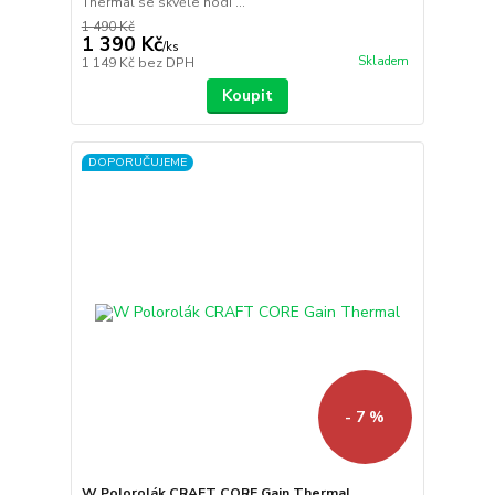
Thermal se skvěle hodí ...
1 490 Kč
1 390 Kč
/
ks
Skladem
1 149 Kč
bez DPH
Koupit
DOPORUČUJEME
- 7 %
W Polorolák CRAFT CORE Gain Thermal