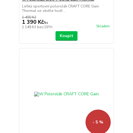
Lehký sportovní polorolák CRAFT CORE Gain
Thermal se skvěle hodí ...
1 490 Kč
1 390 Kč
/
ks
Skladem
1 149 Kč
bez DPH
Koupit
- 5 %