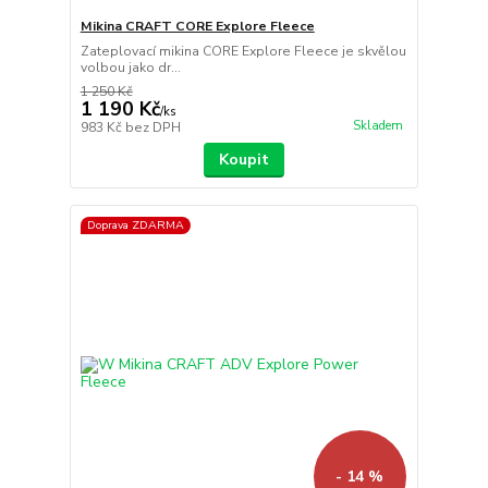
Mikina CRAFT CORE Explore Fleece
Zateplovací mikina CORE Explore Fleece je skvělou
volbou jako dr...
1 250 Kč
1 190 Kč
/
ks
Skladem
983 Kč
bez DPH
Koupit
Doprava ZDARMA
- 14 %