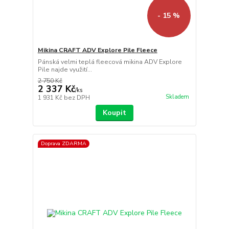
- 15 %
Mikina CRAFT ADV Explore Pile Fleece
Pánská velmi teplá fleecová mikina ADV Explore
Pile najde využití...
2 750 Kč
2 337 Kč
/
ks
Skladem
1 931 Kč
bez DPH
Koupit
Doprava ZDARMA