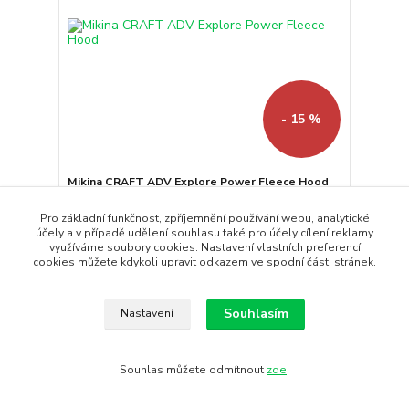
- 15 %
Mikina CRAFT ADV Explore Power Fleece Hood
Pánská fleecová mikina CRAFT ADV Explore Power
Fleece Hood je vyr...
Pro základní funkčnost, zpříjemnění používání webu, analytické
účely a v případě udělení souhlasu také pro účely cílení reklamy
2 490 Kč
2 116 Kč
využíváme soubory cookies. Nastavení vlastních preferencí
/
ks
cookies můžete kdykoli upravit odkazem ve spodní části stránek.
Skladem
1 749 Kč
bez DPH
Koupit
Souhlasím
Nastavení
Doprava ZDARMA
Souhlas můžete odmítnout
zde
.