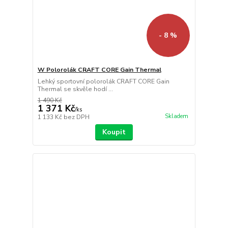
- 8 %
W Polorolák CRAFT CORE Gain Thermal
Lehký sportovní polorolák CRAFT CORE Gain
Thermal se skvěle hodí ...
1 490 Kč
1 371 Kč
/
ks
Skladem
1 133 Kč
bez DPH
Koupit