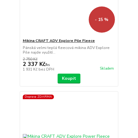
- 15 %
Mikina CRAFT ADV Explore Pile Fleece
Pánská velmi teplá fleecová mikina ADV Explore
Pile najde využití...
2 750 Kč
2 337 Kč
/
ks
Skladem
1 931 Kč
bez DPH
Koupit
Doprava ZDARMA