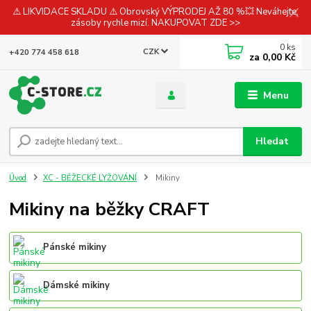
⚠️ LIKVIDACE SKLADU ⚠️ Obrovský VÝPRODEJ AŽ 80 %💥 Neváhejte,
zásoby rychle mizí. NAKUPOVAT ZDE >>
0
ks
CZK
+420 774 458 618
za
0,00 Kč
Menu
Hledat
Úvod
XC - BĚŽECKÉ LYŽOVÁNÍ
Mikiny
Mikiny na běžky CRAFT
Pánské mikiny
Dámské mikiny