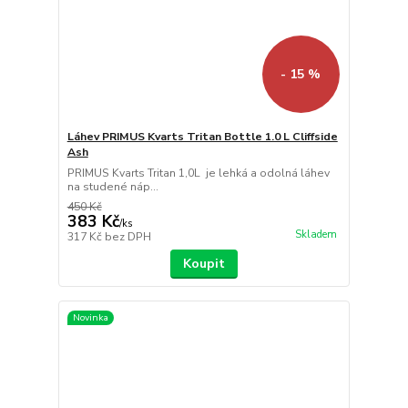
- 15 %
Láhev PRIMUS Kvarts Tritan Bottle 1.0 L Cliffside
Ash
PRIMUS Kvarts Tritan 1,0L je lehká a odolná láhev
na studené náp...
450 Kč
383 Kč
/
ks
Skladem
317 Kč
bez DPH
Koupit
Novinka