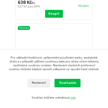
638 Kč
/
ks
Skladem
527 Kč
bez DPH
Koupit
Novinka
Pro základní funkčnost, zpříjemnění používání webu, analytické
účely a v případě udělení souhlasu také pro účely cílení reklamy
využíváme soubory cookies. Nastavení vlastních preferencí
cookies můžete kdykoli upravit odkazem ve spodní části stránek.
Souhlasím
Nastavení
- 20 %
Souhlas můžete odmítnout
zde
.
Termoska PRIMUS Classic Light Vacuum Bottle
0.75 L Black