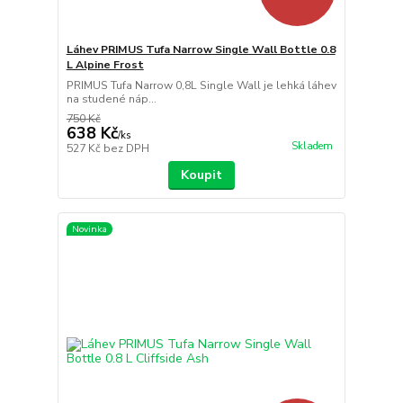
Láhev PRIMUS Tufa Narrow Single Wall Bottle 0.8
L Alpine Frost
PRIMUS Tufa Narrow 0,8L Single Wall je lehká láhev
na studené náp...
750 Kč
638 Kč
/
ks
Skladem
527 Kč
bez DPH
Koupit
Novinka