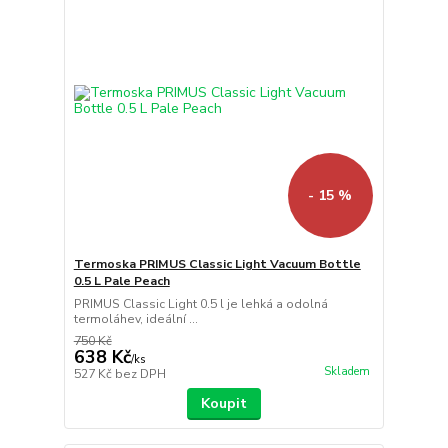
- 15 %
Termoska PRIMUS Classic Light Vacuum Bottle
0.5 L Pale Peach
PRIMUS Classic Light 0.5 l je lehká a odolná
termoláhev, ideální ...
750 Kč
638 Kč
/
ks
Skladem
527 Kč
bez DPH
Koupit