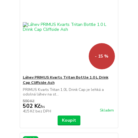
- 15 %
Láhev PRIMUS Kvarts Tritan Bottle 1.0 L Drink
Cap Cliffside Ash
PRIMUS Kvarts Tritan 1,0L Drink Cap je lehká a
odolná láhev na st...
590 Kč
502 Kč
/
ks
Skladem
415 Kč
bez DPH
Koupit