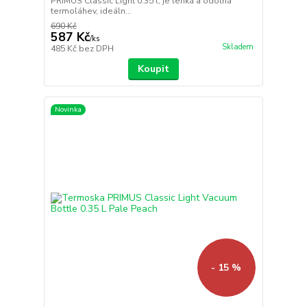
PRIMUS Classic Light 0.35 l, je lehká a odolná
termoláhev, ideáln...
690 Kč
587 Kč
/
ks
Skladem
485 Kč
bez DPH
Koupit
Novinka
- 15 %