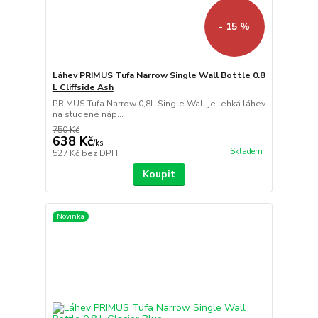
- 15 %
Láhev PRIMUS Tufa Narrow Single Wall Bottle 0.8
L Cliffside Ash
PRIMUS Tufa Narrow 0,8L Single Wall je lehká láhev
na studené náp...
750 Kč
638 Kč
/
ks
Skladem
527 Kč
bez DPH
Koupit
Novinka