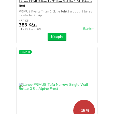
Láhev PRIMUS Kvarts Tritan Bottle 1.0 L Primus
Red
PRIMUS Kvarts Tritan 1,0L je lehká a odolná láhev
na studené náp...
450 Kč
383 Kč
/
ks
Skladem
317 Kč
bez DPH
Koupit
Novinka
- 15 %