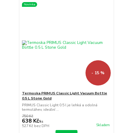
Novinka
- 15 %
Termoska PRIMUS Classic Light Vacuum Bottle
0.5 L Stone Gold
PRIMUS Classic Light 0.5 l je lehká a odolná
termoláhev, ideální ...
750 Kč
638 Kč
/
ks
Skladem
527 Kč
bez DPH