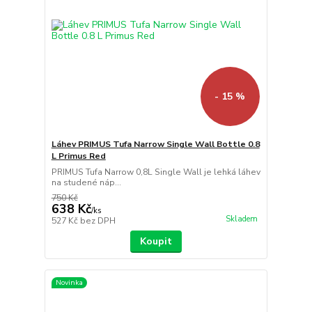
- 15 %
Láhev PRIMUS Tufa Narrow Single Wall Bottle 0.8
L Primus Red
PRIMUS Tufa Narrow 0,8L Single Wall je lehká láhev
na studené náp...
750 Kč
638 Kč
/
ks
Skladem
527 Kč
bez DPH
Koupit
Novinka