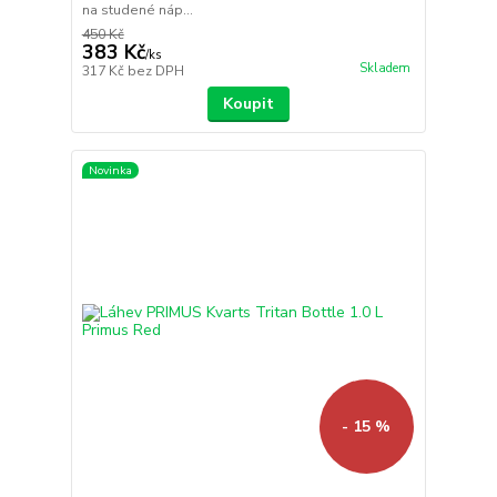
na studené náp...
450 Kč
383 Kč
/
ks
Skladem
317 Kč
bez DPH
Koupit
Novinka
- 15 %