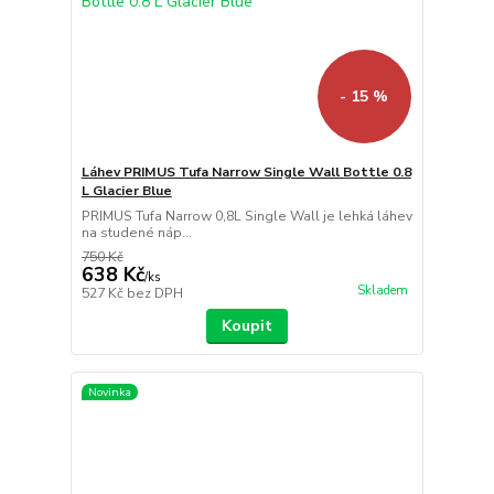
- 15 %
Láhev PRIMUS Tufa Narrow Single Wall Bottle 0.8
L Glacier Blue
PRIMUS Tufa Narrow 0,8L Single Wall je lehká láhev
na studené náp...
750 Kč
638 Kč
/
ks
Skladem
527 Kč
bez DPH
Koupit
Novinka