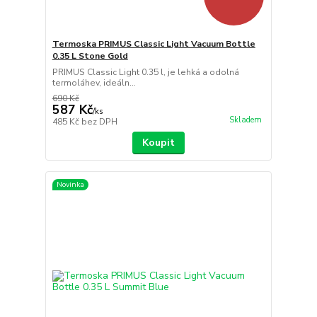
Termoska PRIMUS Classic Light Vacuum Bottle
0.35 L Stone Gold
PRIMUS Classic Light 0.35 l, je lehká a odolná
termoláhev, ideáln...
690 Kč
587 Kč
/
ks
Skladem
485 Kč
bez DPH
Koupit
Novinka