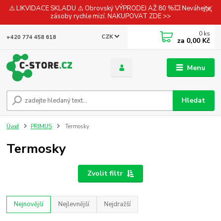
⚠️ LIKVIDACE SKLADU ⚠️ Obrovský VÝPRODEJ AŽ 80 %💥 Neváhejte,
zásoby rychle mizí. NAKUPOVAT ZDE >>
0
ks
CZK
+420 774 458 618
za
0,00 Kč
Menu
Hledat
Úvod
PRIMUS
Termosky
Termosky
Zvolit filtr
Nejnovější
Nejlevnější
Nejdražší