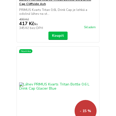
Cap Cliffside Ash
PRIMUS Kvarts Tritan 0,6L Drink Cap je lehká a
odolná láhev na st...
490 Kč
417 Kč
/
ks
Skladem
345 Kč
bez DPH
Koupit
Novinka
- 15 %