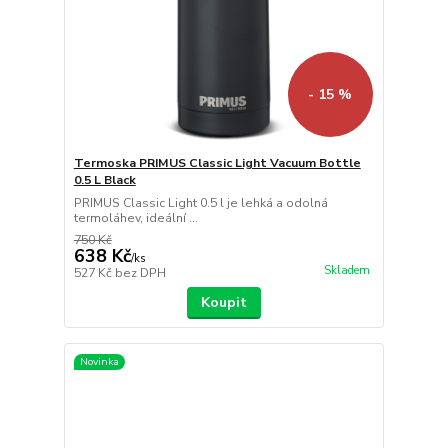
- 15 %
Termoska PRIMUS Classic Light Vacuum Bottle
0.5 L Black
PRIMUS Classic Light 0.5 l je lehká a odolná
termoláhev, ideální ...
750 Kč
638 Kč
/
ks
Skladem
527 Kč
bez DPH
Koupit
Novinka