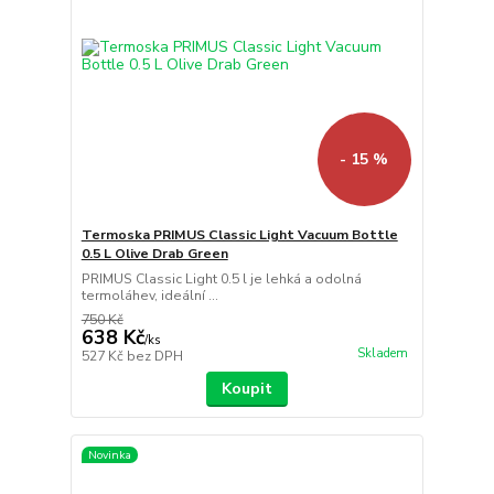
- 15 %
Termoska PRIMUS Classic Light Vacuum Bottle
0.5 L Olive Drab Green
PRIMUS Classic Light 0.5 l je lehká a odolná
termoláhev, ideální ...
750 Kč
638 Kč
/
ks
Skladem
527 Kč
bez DPH
Koupit
Novinka