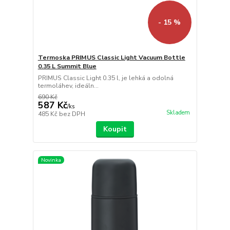
- 15 %
Termoska PRIMUS Classic Light Vacuum Bottle
0.35 L Summit Blue
PRIMUS Classic Light 0.35 l, je lehká a odolná
termoláhev, ideáln...
690 Kč
587 Kč
/
ks
Skladem
485 Kč
bez DPH
Koupit
Novinka