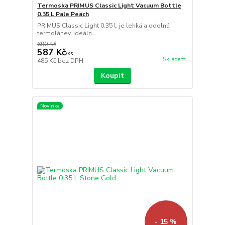
Termoska PRIMUS Classic Light Vacuum Bottle
0.35 L Pale Peach
PRIMUS Classic Light 0.35 l, je lehká a odolná
termoláhev, ideáln...
690 Kč
587 Kč
/
ks
Skladem
485 Kč
bez DPH
Koupit
Novinka
- 15 %