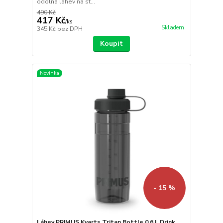
odolná láhev na st...
490 Kč
417 Kč
/
ks
Skladem
345 Kč
bez DPH
Koupit
Novinka
- 15 %
Láhev PRIMUS Kvarts Tritan Bottle 0.6 L Drink