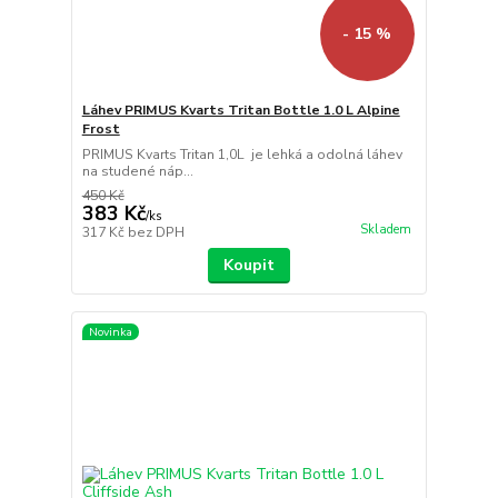
- 15 %
Láhev PRIMUS Kvarts Tritan Bottle 1.0 L Alpine
Frost
PRIMUS Kvarts Tritan 1,0L je lehká a odolná láhev
na studené náp...
450 Kč
383 Kč
/
ks
Skladem
317 Kč
bez DPH
Koupit
Novinka