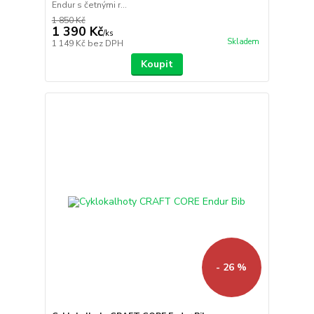
Endur s četnými r...
1 850 Kč
1 390 Kč
/
ks
Skladem
1 149 Kč
bez DPH
Koupit
- 26 %