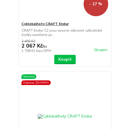
- 17 %
Cyklokalhoty CRAFT Endur
CRAFT Endur C2 jsou vysoce výkonné cyklistické
šortky navržené pr...
2 490 Kč
2 067 Kč
/
ks
Skladem
1 708 Kč
bez DPH
Koupit
Novinka
Doprava ZDARMA