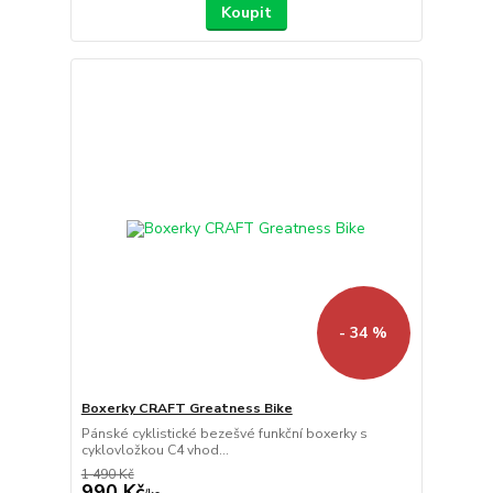
Koupit
- 34 %
Boxerky CRAFT Greatness Bike
Pánské cyklistické bezešvé funkční boxerky s
cyklovložkou C4 vhod...
1 490 Kč
990 Kč