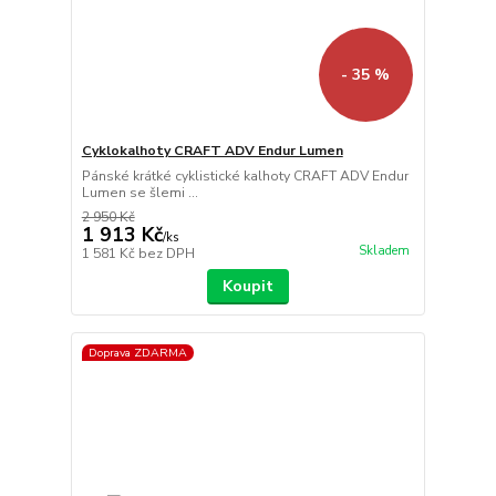
- 35 %
Cyklokalhoty CRAFT ADV Endur Lumen
Pánské krátké cyklistické kalhoty CRAFT ADV Endur
Lumen se šlemi ...
2 950 Kč
1 913 Kč
/
ks
Skladem
1 581 Kč
bez DPH
Koupit
Doprava ZDARMA