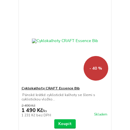
- 40 %
Cyklokalhoty CRAFT Essence Bib
Pánské krátké cyklistické kalhoty se šlemi s
cyklistickou vložko...
2 490 Kč
1 490 Kč
/
ks
Skladem
1 231 Kč
bez DPH
Koupit