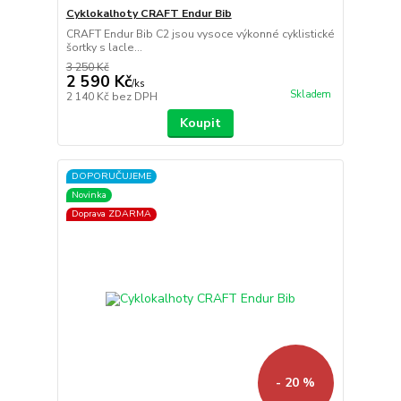
Cyklokalhoty CRAFT Endur Bib
CRAFT Endur Bib C2 jsou vysoce výkonné cyklistické
šortky s lacle...
3 250 Kč
2 590 Kč
/
ks
Skladem
2 140 Kč
bez DPH
Koupit
DOPORUČUJEME
Novinka
Doprava ZDARMA
- 20 %