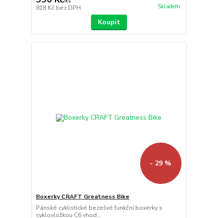
/
ks
Skladem
818 Kč
bez DPH
Koupit
- 29 %
Boxerky CRAFT Greatness Bike
Pánské cyklistické bezešvé funkční boxerky s
cyklovložkou C6 vhod...