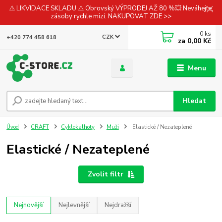
⚠️ LIKVIDACE SKLADU ⚠️ Obrovský VÝPRODEJ AŽ 80 %💥 Neváhejte,
zásoby rychle mizí. NAKUPOVAT ZDE >>
0
ks
CZK
+420 774 458 618
za
0,00 Kč
Menu
Hledat
Úvod
CRAFT
Cyklokalhoty
Muži
Elastické / Nezateplené
Elastické / Nezateplené
Zvolit filtr
Nejnovější
Nejlevnější
Nejdražší