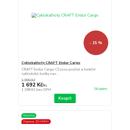
- 15 %
Cyklokalhoty CRAFT Endur Cargo
CRAFT Endur Cargo C3 jsou pružné a funkční
cyklistické šortky nav...
1 990 Kč
1 692 Kč
/
ks
Skladem
1 398 Kč
bez DPH
Koupit
Novinka
Doprava ZDARMA