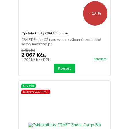
- 17 %
Cyklokalhoty CRAFT Endur
CRAFT Endur C2 jsou vysoce výkonné cyklistické
šortky navržené pr...
2 490 Kč
2 067 Kč
/
ks
Skladem
1 708 Kč
bez DPH
Koupit
Novinka
Doprava ZDARMA