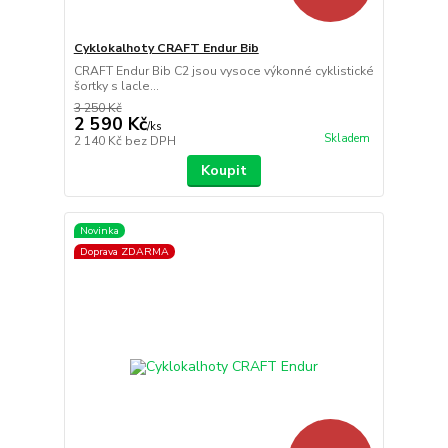
Cyklokalhoty CRAFT Endur Bib
CRAFT Endur Bib C2 jsou vysoce výkonné cyklistické
šortky s lacle...
3 250 Kč
2 590 Kč
/
ks
Skladem
2 140 Kč
bez DPH
Koupit
Novinka
Doprava ZDARMA