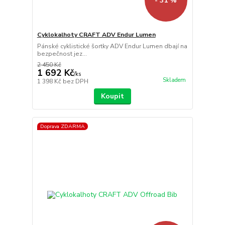
- 31 %
Cyklokalhoty CRAFT ADV Endur Lumen
Pánské cyklistické šortky ADV Endur Lumen dbají na
bezpečnost jez...
2 450 Kč
1 692 Kč
/
ks
Skladem
1 398 Kč
bez DPH
Koupit
Doprava ZDARMA