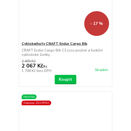
- 17 %
Cyklokalhoty CRAFT Endur Cargo Bib
CRAFT Endur Cargo Bib C3 jsou pružné a funkční
cyklistické šortky...
2 490 Kč
2 067 Kč
/
ks
Skladem
1 708 Kč
bez DPH
Koupit
Novinka
Doprava ZDARMA