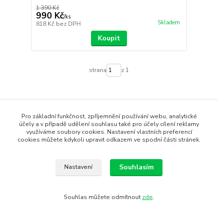
1 390 Kč
990 Kč
/
ks
Skladem
818 Kč
bez DPH
Koupit
strana
z 1
Pro základní funkčnost, zpříjemnění používání webu, analytické
účely a v případě udělení souhlasu také pro účely cílení reklamy
využíváme soubory cookies. Nastavení vlastních preferencí
cookies můžete kdykoli upravit odkazem ve spodní části stránek.
DOPRAVA ZDARMA
Od 1500,-
Souhlasím
Nastavení
SPECIALISTÉ
Odborné poradenství
Souhlas můžete odmítnout
zde
.
LIKVIDACE SKLADU