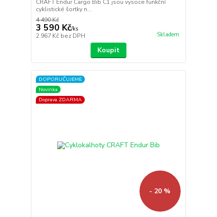
CRAFT Endur Cargo Bib C1 jsou vysoce funkční
cyklistické šortky n...
4 490 Kč
3 590 Kč
/
ks
Skladem
2 967 Kč
bez DPH
Koupit
DOPORUČUJEME
Novinka
Doprava ZDARMA
- 20 %