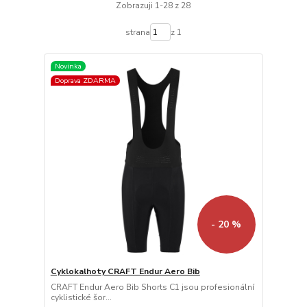
Zobrazuji 1-28 z 28
strana
z 1
Novinka
Doprava ZDARMA
- 20 %
Cyklokalhoty CRAFT Endur Aero Bib
CRAFT Endur Aero Bib Shorts C1 jsou profesionální
cyklistické šor...