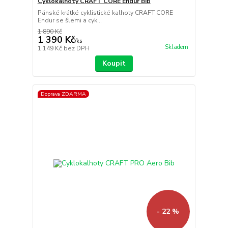
Cyklokalhoty CRAFT CORE Endur Bib
Pánské krátké cyklistické kalhoty CRAFT CORE
Endur se šlemi a cyk...
1 890 Kč
1 390 Kč
/
ks
Skladem
1 149 Kč
bez DPH
Koupit
Doprava ZDARMA
- 22 %