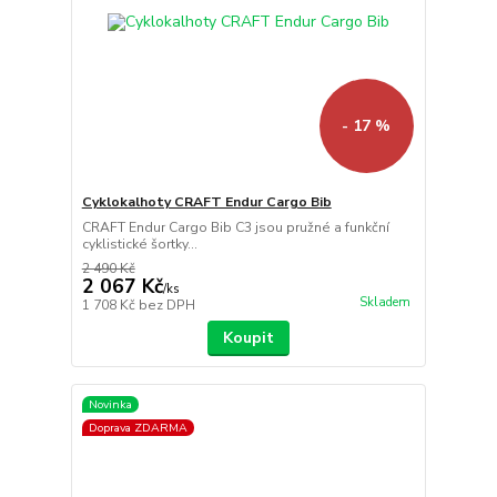
- 17 %
Cyklokalhoty CRAFT Endur Cargo Bib
CRAFT Endur Cargo Bib C3 jsou pružné a funkční
cyklistické šortky...
2 490 Kč
2 067 Kč
/
ks
Skladem
1 708 Kč
bez DPH
Koupit
Novinka
Doprava ZDARMA