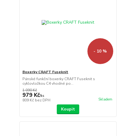
- 10 %
Boxerky CRAFT Fuseknit
Pánské funkční boxerky CRAFT Fuseknit s
cyklovložkou C4 vhodné po...
1 090 Kč
979 Kč
/
ks
Skladem
809 Kč
bez DPH
Koupit