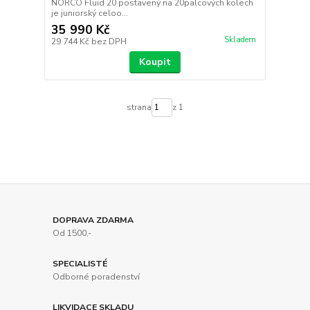
NORCO Fluid 20 postavený na 20palcových kolech
je juniorský celoo...
35 990 Kč
Skladem
29 744 Kč
bez DPH
Koupit
strana
z 1
DOPRAVA ZDARMA
Od 1500,-
SPECIALISTÉ
Odborné poradenství
LIKVIDACE SKLADU