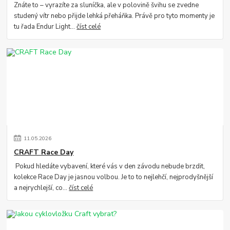
Znáte to – vyrazíte za sluníčka, ale v polovině švihu se zvedne
studený vítr nebo přijde lehká přeháňka. Právě pro tyto momenty je
tu řada Endur Light...
číst celé
11
.
05
.
2026
CRAFT Race Day
Pokud hledáte vybavení, které vás v den závodu nebude brzdit,
kolekce Race Day je jasnou volbou. Je to to nejlehčí, nejprodyšnější
a nejrychlejší, co...
číst celé