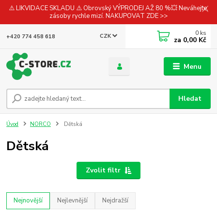
⚠️ LIKVIDACE SKLADU ⚠️ Obrovský VÝPRODEJ AŽ 80 %💥 Neváhejte,
zásoby rychle mizí. NAKUPOVAT ZDE >>
0
ks
CZK
+420 774 458 618
za
0,00 Kč
Menu
Hledat
Úvod
NORCO
Dětská
Dětská
Zvolit filtr
Nejnovější
Nejlevnější
Nejdražší