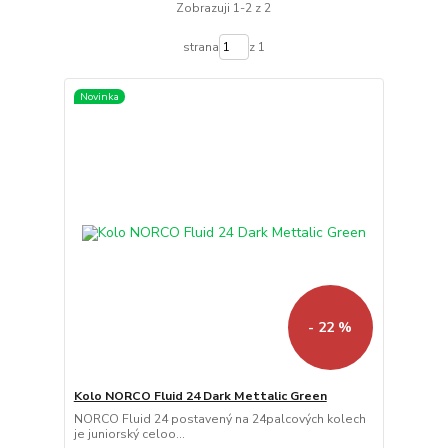
Zobrazuji 1-2 z 2
strana
z 1
Novinka
- 22 %
Kolo NORCO Fluid 24 Dark Mettalic Green
NORCO Fluid 24 postavený na 24palcových kolech
je juniorský celoo...