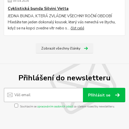
09
.
04
.
2026
Cyklistická bunda Silvini Vetta
JEDNA BUNDA, KTERÁ ZVLÁDNE VŠECHNY ROČNÍ OBDOBÍ
Hledáte ten jeden dokonalý kousek, který vás nenechá ve štychu,
když se na kopci zvedne vítr nebo s...
číst celé
Zobrazit všechny články
Přihlášení do newsletteru
Přihlásit se
Souhlasím se
zpracováním osobních údajů
za účelem rozesílky newsletteru.