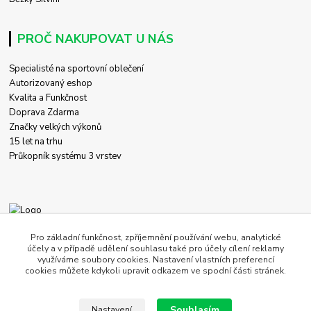
PROČ NAKUPOVAT U NÁS
Specialisté na sportovní oblečení
Autorizovaný eshop
Kvalita a Funkčnost
Doprava Zdarma
Značky velkých výkonů
15 let na trhu
Průkopník systému 3 vrstev
+420 774 458 618
Pro základní funkčnost, zpříjemnění používání webu, analytické
účely a v případě udělení souhlasu také pro účely cílení reklamy
využíváme soubory cookies. Nastavení vlastních preferencí
obchod@c-store.cz
cookies můžete kdykoli upravit odkazem ve spodní části stránek.
Souhlasím
Nastavení