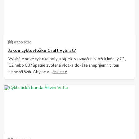
07
.
05
.
2026
Jakou cyklovložku Craft vybrat?
Vybíráte nové cyklokalhoty a tápete v označení vložek Infinity C1,
C2 nebo C3? Špatně zvolená vložka dokáže znepříjemnit i ten
nejhezčí švih. Aby se v...
číst celé