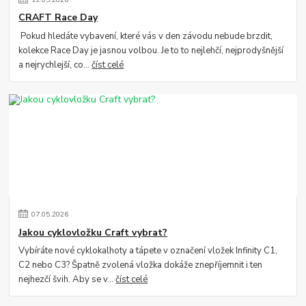
CRAFT Race Day
Pokud hledáte vybavení, které vás v den závodu nebude brzdit,
kolekce Race Day je jasnou volbou. Je to to nejlehčí, nejprodyšnější
a nejrychlejší, co...
číst celé
07
.
05
.
2026
Jakou cyklovložku Craft vybrat?
Vybíráte nové cyklokalhoty a tápete v označení vložek Infinity C1,
C2 nebo C3? Špatně zvolená vložka dokáže znepříjemnit i ten
nejhezčí švih. Aby se v...
číst celé