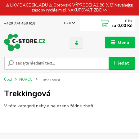
⚠️ LIKVIDACE SKLADU ⚠️ Obrovský VÝPRODEJ AŽ 80 %💥 Neváhejte,
zásoby rychle mizí. NAKUPOVAT ZDE >>
0
ks
CZK
+420 774 458 618
za
0,00 Kč
Menu
Hledat
Úvod
NORCO
Trekkingová
Trekkingová
V této kategorii nebylo nalezeno žádné zboží.