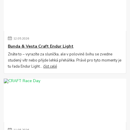
12
.
05
.
2026
Bunda & Vesta Craft Endur Light
Znáte to – vyrazíte za sluníčka, ale v polovině švihu se zvedne
studený vítr nebo přijde lehká přeháňka. Právě pro tyto momenty je
tu řada Endur Light...
číst celé
11
.
05
.
2026