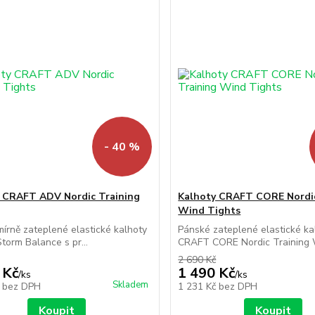
- 40 %
 CRAFT ADV Nordic Training
Kalhoty CRAFT CORE Nordic
Wind Tights
írně zateplené elastické kalhoty
Pánské zateplené elastické ka
orm Balance s pr...
CRAFT CORE Nordic Training W
2 690 Kč
 Kč
1 490 Kč
/
ks
/
ks
Skladem
č
bez DPH
1 231 Kč
bez DPH
Koupit
Koupit