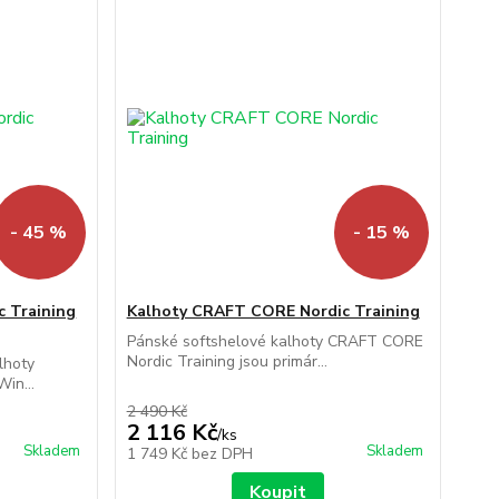
- 45 %
- 15 %
 Training
Kalhoty CRAFT CORE Nordic Training
Pánské softshelové kalhoty CRAFT CORE
Nordic Training jsou primár...
lhoty
in...
2 490 Kč
2 116 Kč
/
ks
Skladem
Skladem
1 749 Kč
bez DPH
Koupit