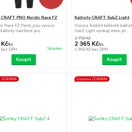
 CRAFT PRO Nordic Race FZ
Kalhoty CRAFT SubZ Light
ic Race FZ Pants jsou vysoce
Vysoce funkční běžecké kalh
kalhoty navržené pro...
SubZ Light vynikají mimo jin...
2 750 Kč
 Kč
2 365 Kč
/
ks
/
ks
Skladem
č
bez DPH
1 955 Kč
bez DPH
Koupit
Koupit
a ZDARMA
Doprava ZDARMA