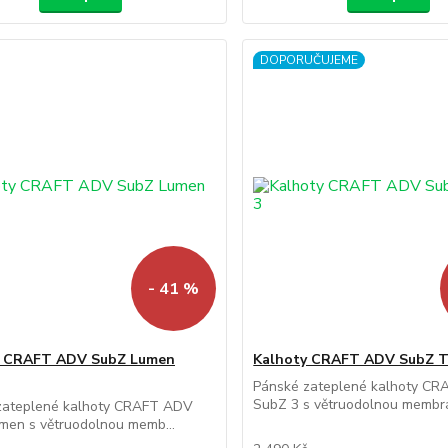
DOPORUČUJEME
- 41 %
y CRAFT ADV SubZ Lumen
Kalhoty CRAFT ADV SubZ T
Pánské zateplené kalhoty C
SubZ 3 s větruodolnou membrá
zateplené kalhoty CRAFT ADV
men s větruodolnou memb...