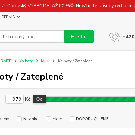
⚠️ Obrovský VÝPRODEJ AŽ 80 %💥 Neváhejte, zásoby rychle m
SERVIS
Hledat
+420
CRAFT
Kalhoty
Muži
Kalhoty / Zateplené
oty / Zateplené
Kč
Od
adem
Novinka
Akce
DOPORUČUJEME