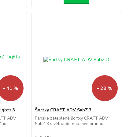
- 41 %
- 29 %
ights 3
Šortky CRAFT ADV SubZ 3
RAFT ADV
Pánské zateplené šortky CRAFT ADV
no...
SubZ 3 s větruodolnou membránou...