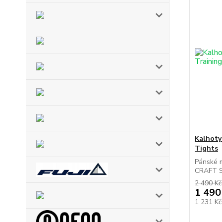
Kalhoty
Tights
Pánské m
CRAFT St
2 490 Kč
1 490
1 231 K