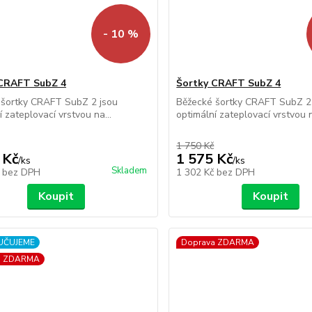
- 10 %
 CRAFT SubZ 4
Šortky CRAFT SubZ 4
 šortky CRAFT SubZ 2 jsou
Běžecké šortky CRAFT SubZ 2
í zateplovací vrstvou na...
optimální zateplovací vrstvou n
1 750 Kč
 Kč
1 575 Kč
/
ks
/
ks
Skladem
č
bez DPH
1 302 Kč
bez DPH
Koupit
Koupit
UČUJEME
Doprava ZDARMA
a ZDARMA