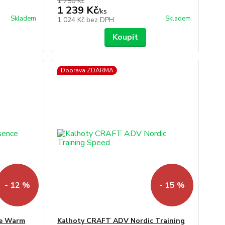
1 750 Kč
1 239 Kč
/
ks
Skladem
Skladem
1 024 Kč
bez DPH
Koupit
Doprava ZDARMA
- 12 %
- 15 %
ce Warm
Kalhoty CRAFT ADV Nordic Training