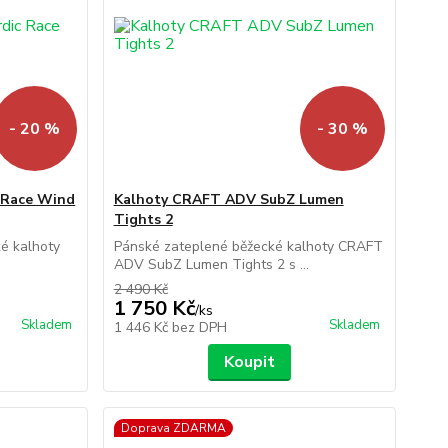
- 20 %
- 30 %
 Race Wind
Kalhoty CRAFT ADV SubZ Lumen
Tights 2
ké kalhoty
Pánské zateplené běžecké kalhoty CRAFT
ADV SubZ Lumen Tights 2 s ...
2 490 Kč
1 750 Kč
/
ks
Skladem
Skladem
1 446 Kč
bez DPH
Koupit
Doprava ZDARMA