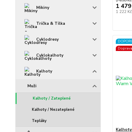
2 490 Kč
1 479
Mikiny
1 222 K
Trička & Tílka
Cyklodresy
DOPOR
Doprav
Cyklokalhoty
Kalhoty
Muži
Kalhoty / Zateplené
Kalhoty / Nezateplené
Tepláky
Kalhot