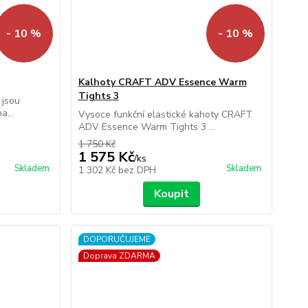
- 10 %
- 10 %
Kalhoty CRAFT ADV Essence Warm
Tights 3
 jsou
a...
Vysoce funkční elastické kahoty CRAFT
ADV Essence Warm Tights 3 ...
1 750 Kč
1 575 Kč
/
ks
Skladem
Skladem
1 302 Kč
bez DPH
Koupit
DOPORUČUJEME
Doprava ZDARMA