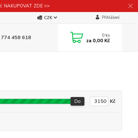
izí. NAKUPOVAT ZDE >>
Přihlášení
CZK
0
ks
 774 458 618
za
0,00 Kč
Do
Kč