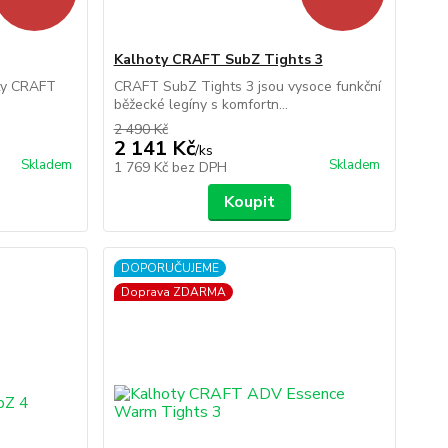
Kalhoty CRAFT SubZ Tights 3
oty CRAFT
CRAFT SubZ Tights 3 jsou vysoce funkční
běžecké legíny s komfortn...
2 490 Kč
2 141 Kč
/
ks
Skladem
Skladem
1 769 Kč
bez DPH
Koupit
DOPORUČUJEME
Doprava ZDARMA