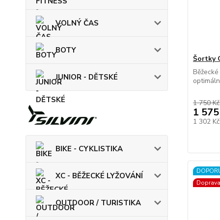
VOLNÝ ČAS
BOTY
Šortky
Běžecké
JUNIOR - DĚTSKÉ
optimáln
1 750 Kč
1 575
1 302 K
BIKE - CYKLISTIKA
DOPOR
XC - BĚŽECKÉ LYŽOVÁNÍ
Doprav
OUTDOOR / TURISTIKA