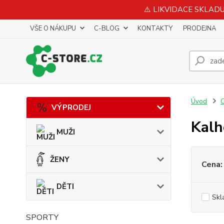
⚠️ LIKVIDACE SKLADU 
VŠE O NÁKUPU
C-BLOG
KONTAKTY
PRODEJNA
Úvod
VÝPRODEJ
Kalh
MUŽI
ŽENY
Cena:
DĚTI
Skl
SPORTY