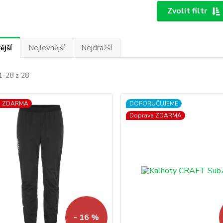
Zvolit filtr
ější
Nejlevnější
Nejdražší
1-28 z 28
a ZDARMA
DOPORUČUJEME
Doprava ZDARMA
- 16 %