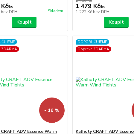
2 490 Kč
 Kč
1 479 Kč
/
ks
/
ks
Skladem
č
bez DPH
1 222 Kč
bez DPH
Koupit
Koupit
UČUJEME
DOPORUČUJEME
a ZDARMA
Doprava ZDARMA
- 16 %
y CRAFT ADV Essence Warm
Kalhoty CRAFT ADV Essen