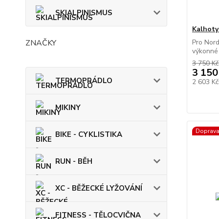
SKIALPINISMUS
Kalhoty
ZNAČKY
Pro Nord
výkonné 
3 750 Kč
3 150
TERMOPRÁDLO
2 603 K
MIKINY
Doprav
BIKE - CYKLISTIKA
RUN - BĚH
XC - BĚŽECKÉ LYŽOVÁNÍ
FITNESS - TĚLOCVIČNA