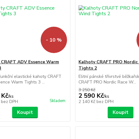
- 10 %
y CRAFT ADV Essence Warm
Kalhoty CRAFT PRO Nordic
3
Tights 2
unkční elastické kahoty CRAFT
Elitní pánské třívrstvé běžkařs
nce Warm Tights 3 ...
CRAFT PRO Nordic Race W...
3 250 Kč
 Kč
2 590 Kč
/
ks
/
ks
Skladem
č
bez DPH
2 140 Kč
bez DPH
Koupit
Koupit