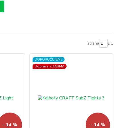
strana
z 1
DOPORUČUJEME
Doprava ZDARMA
- 14 %
- 14 %