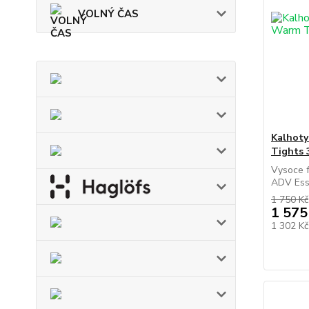
VOLNÝ ČAS
Kalhot
Tights 
Vysoce f
ADV Esse
1 750 Kč
1 575
1 302 K