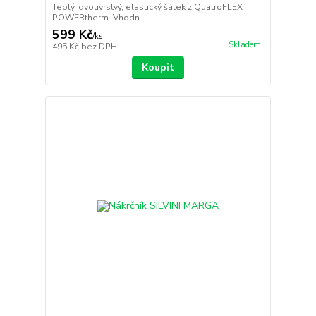
Teplý, dvouvrstvý, elastický šátek z QuatroFLEX
POWERtherm. Vhodn...
599 Kč
/
ks
Skladem
495 Kč
bez DPH
Koupit