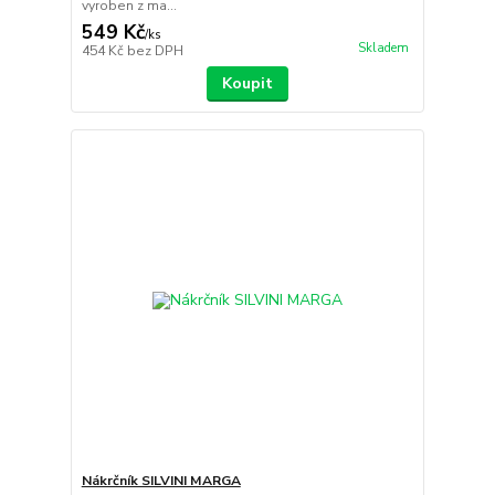
vyroben z ma...
549 Kč
/
ks
Skladem
454 Kč
bez DPH
Koupit
Nákrčník SILVINI MARGA