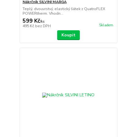
Nákrčník SILVINI MARGA
Teplý, dvouvrstvý, elastický šátek z QuatroFLEX
POWERtherm. Vhodn...
599 Kč
/
ks
Skladem
495 Kč
bez DPH
Koupit