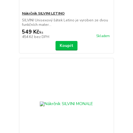
Nákrčník SILVINI LETINO
SILVINI Unisexový šátek Letino je vyroben ze dvou
funkčních mater...
549 Kč
/
ks
Skladem
454 Kč
bez DPH
Koupit