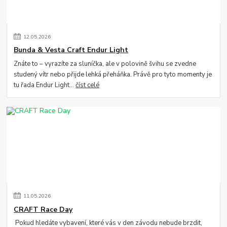
12
.
05
.
2026
Bunda & Vesta Craft Endur Light
Znáte to – vyrazíte za sluníčka, ale v polovině švihu se zvedne
studený vítr nebo přijde lehká přeháňka. Právě pro tyto momenty je
tu řada Endur Light...
číst celé
11
.
05
.
2026
CRAFT Race Day
Pokud hledáte vybavení, které vás v den závodu nebude brzdit,