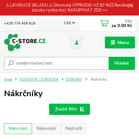
⚠️ LIKVIDACE SKLADU ⚠️ Obrovský VÝPRODEJ AŽ 80 %💥 Neváhejte,
zásoby rychle mizí. NAKUPOVAT ZDE >>
0
ks
CZK
+420 774 458 618
za
0,00 Kč
Menu
Hledat
Úvod
OUTDOOR / TURISTIKA
DOPLŇKY
Nákrčníky
Nákrčníky
Zvolit filtr
Nejnovější
Nejlevnější
Nejdražší