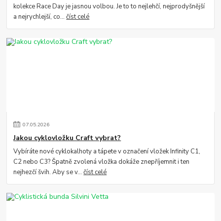
kolekce Race Day je jasnou volbou. Je to to nejlehčí, nejprodyšnější
a nejrychlejší, co...
číst celé
07
.
05
.
2026
Jakou cyklovložku Craft vybrat?
Vybíráte nové cyklokalhoty a tápete v označení vložek Infinity C1,
C2 nebo C3? Špatně zvolená vložka dokáže znepříjemnit i ten
nejhezčí švih. Aby se v...
číst celé