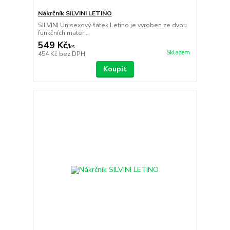
Nákrčník SILVINI LETINO
SILVINI Unisexový šátek Letino je vyroben ze dvou
funkčních mater...
549 Kč
/
ks
Skladem
454 Kč
bez DPH
Koupit