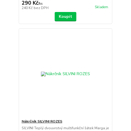
290 Kč
/
ks
Skladem
240 Kč
bez DPH
Koupit
Nákrčník SILVINI ROZES
SILVINI Teplý dvouvrstvý multifunkční šátek Marga je