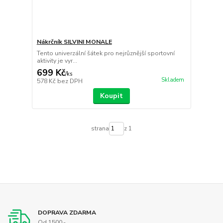
Nákrčník SILVINI MONALE
Tento univerzální šátek pro nejrůznější sportovní
aktivity je vyr...
699 Kč
/
ks
Skladem
578 Kč
bez DPH
Koupit
strana
z 1
DOPRAVA ZDARMA
Od 1500,-