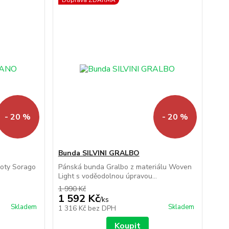
Doprava ZDARMA
- 20 %
- 20 %
Bunda SILVINI GRALBO
hoty Sorago
Pánská bunda Gralbo z materiálu Woven
Light s voděodolnou úpravou...
1 990 Kč
1 592 Kč
/
ks
Skladem
Skladem
1 316 Kč
bez DPH
Koupit