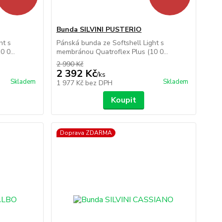
Bunda SILVINI PUSTERIO
ht s
Pánská bunda ze Softshell Light s
 0...
membránou Quatroflex Plus (10 0...
2 990 Kč
2 392 Kč
/
ks
Skladem
Skladem
1 977 Kč
bez DPH
Koupit
Doprava ZDARMA