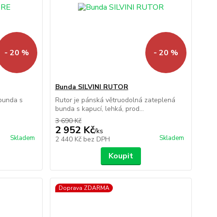
- 20 %
- 20 %
Bunda SILVINI RUTOR
 bunda s
Rutor je pánská větruodolná zateplená
bunda s kapucí, lehká, prod...
3 690 Kč
2 952 Kč
/
ks
Skladem
Skladem
2 440 Kč
bez DPH
Koupit
Doprava ZDARMA