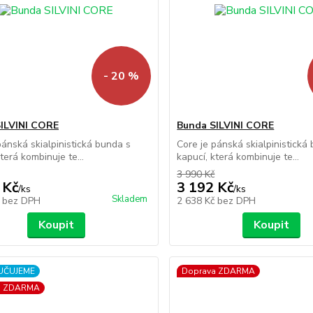
- 20 %
ILVINI CORE
Bunda SILVINI CORE
pánská skialpinistická bunda s
Core je pánská skialpinistická
terá kombinuje te...
kapucí, která kombinuje te...
3 990 Kč
 Kč
3 192 Kč
/
ks
/
ks
Skladem
č
bez DPH
2 638 Kč
bez DPH
Koupit
Koupit
UČUJEME
Doprava ZDARMA
a ZDARMA