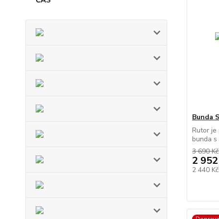
Bunda 
Rutor je
bunda s k
3 690 Kč
2 952
2 440 K