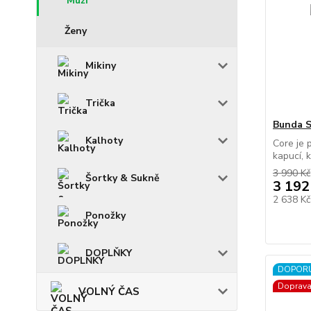
Muži
Ženy
Mikiny
Trička
Bunda S
Kalhoty
Core je 
kapucí, k
3 990 Kč
Šortky & Sukně
3 192
2 638 K
Ponožky
DOPLŇKY
DOPOR
Doprav
VOLNÝ ČAS