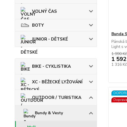
VOLNÝ ČAS
BOTY
Bunda 
JUNIOR - DĚTSKÉ
Pánská 
Light s 
1 990 Kč
1 592
1 316 K
BIKE - CYKLISTIKA
XC - BĚŽECKÉ LYŽOVÁNÍ
DOPOR
OUTDOOR / TURISTIKA
Doprav
Bundy & Vesty