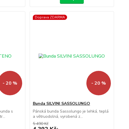
Doprava ZDARMA
- 20 %
- 20 %
Bunda SILVINI SASSOLUNGO
bunda s
Pánská bunda Sassolungo je lehká, teplá
...
a větruodolná, vyrobená z...
5 490 Kč