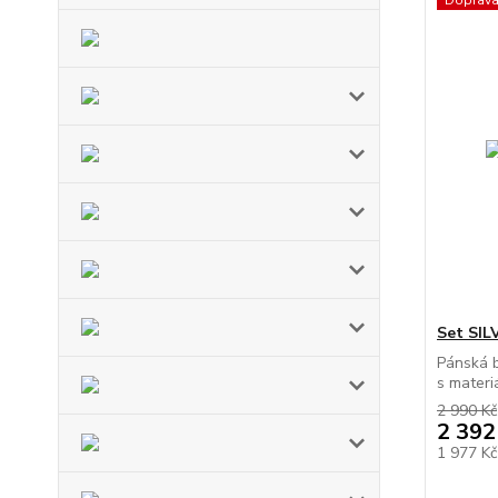
Doprav
Set SIL
Pánská 
s materiá
2 990 Kč
2 392
1 977 K