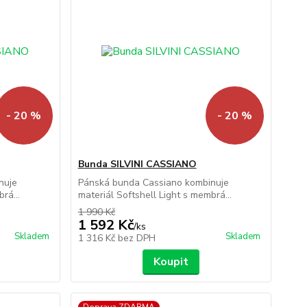
- 20 %
- 20 %
Bunda SILVINI CASSIANO
nuje
Pánská bunda Cassiano kombinuje
rá...
materiál Softshell Light s membrá...
1 990 Kč
1 592 Kč
/
ks
Skladem
Skladem
1 316 Kč
bez DPH
Koupit