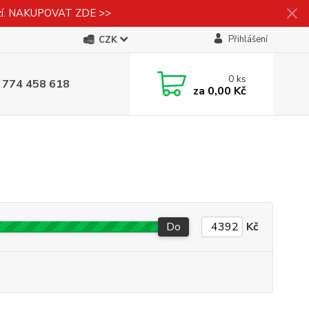
izí. NAKUPOVAT ZDE >>
Přihlášení
CZK
0
ks
 774 458 618
za
0,00 Kč
Do
Kč