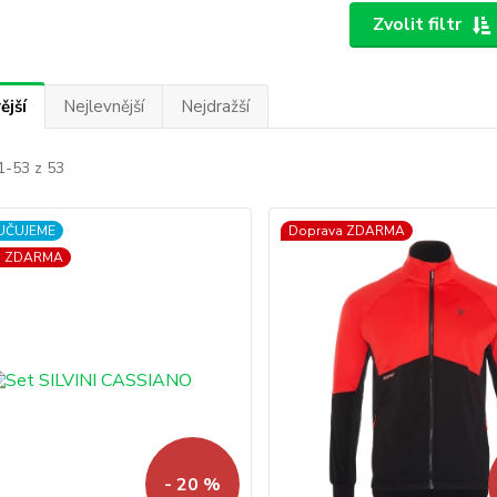
Zvolit filtr
ější
Nejlevnější
Nejdražší
1-53 z 53
UČUJEME
Doprava ZDARMA
a ZDARMA
- 20 %