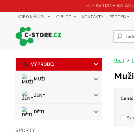
⚠️ LIKVIDACE SKLADU 
VŠE O NÁKUPU
C-BLOG
KONTAKTY
PRODEJNA
Úvod
VÝPRODEJ
Muži
MUŽI
ŽENY
Cena:
DĚTI
Skl
SPORTY