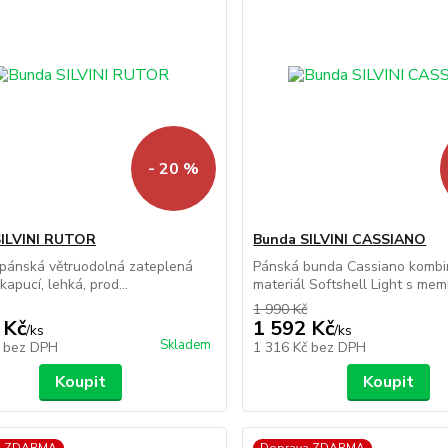
- 20 %
SILVINI RUTOR
Bunda SILVINI CASSIANO
 pánská větruodolná zateplená
Pánská bunda Cassiano kombi
apucí, lehká, prod...
materiál Softshell Light s memb
1 990 Kč
 Kč
1 592 Kč
/
ks
/
ks
Skladem
č
bez DPH
1 316 Kč
bez DPH
Koupit
Koupit