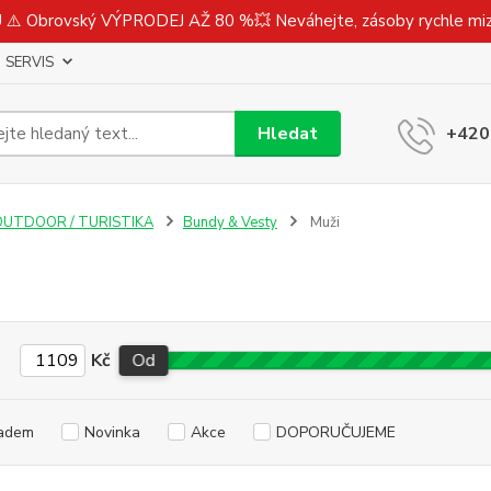
⚠️ Obrovský VÝPRODEJ AŽ 80 %💥 Neváhejte, zásoby rychle m
SERVIS
Hledat
+420
OUTDOOR / TURISTIKA
Bundy & Vesty
Muži
Kč
Od
adem
Novinka
Akce
DOPORUČUJEME