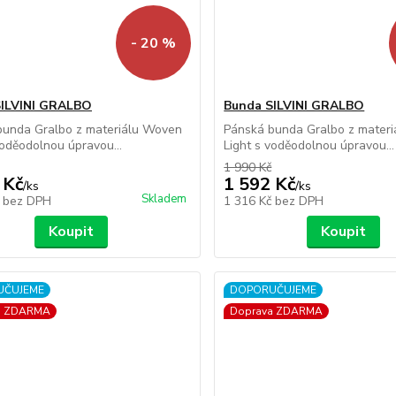
- 20 %
SILVINI GRALBO
Bunda SILVINI GRALBO
bunda Gralbo z materiálu Woven
Pánská bunda Gralbo z mater
voděodolnou úpravou...
Light s voděodolnou úpravou...
1 990 Kč
 Kč
1 592 Kč
/
ks
/
ks
Skladem
č
bez DPH
1 316 Kč
bez DPH
Koupit
Koupit
UČUJEME
DOPORUČUJEME
a ZDARMA
Doprava ZDARMA