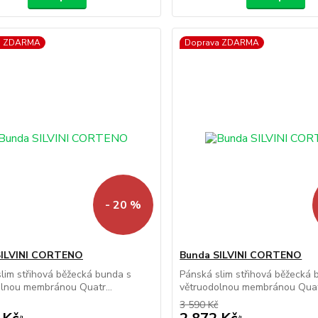
a ZDARMA
Doprava ZDARMA
- 20 %
SILVINI CORTENO
Bunda SILVINI CORTENO
lim střihová běžecká bunda s
Pánská slim střihová běžecká 
lnou membránou Quatr...
větruodolnou membránou Quatr
3 590 Kč