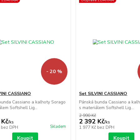
a ZDARMA
Doprava ZDARMA
- 20 %
VINI CASSIANO
Set SILVINI CASSIANO
bunda Cassiano a kalhoty Sorago
Pánská bunda Cassiano a kal
lem Softshell Lig...
s materiálem Softshell Lig...
2 990 Kč
 Kč
2 392 Kč
/
ks
/
ks
Skladem
č
bez DPH
1 977 Kč
bez DPH
Koupit
Koupit