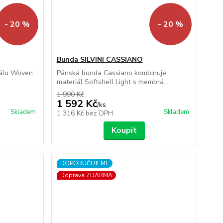
- 20 %
- 20 %
Bunda SILVINI CASSIANO
iálu Woven
Pánská bunda Cassiano kombinuje
materiál Softshell Light s membrá...
1 990 Kč
1 592 Kč
/
ks
Skladem
Skladem
1 316 Kč
bez DPH
Koupit
DOPORUČUJEME
Doprava ZDARMA