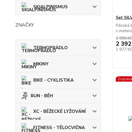
SKIALPINISMUS
Set SIL
ZNAČKY
Pánská 
s materiá
2 990 Kč
2 392
TERMOPRÁDLO
1 977 K
MIKINY
Doprav
BIKE - CYKLISTIKA
RUN - BĚH
XC - BĚŽECKÉ LYŽOVÁNÍ
FITNESS - TĚLOCVIČNA