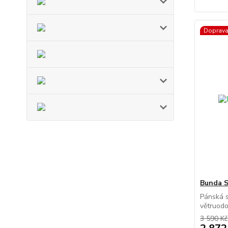
Doprav
Bunda 
Pánská s
větruodo
3 590 Kč