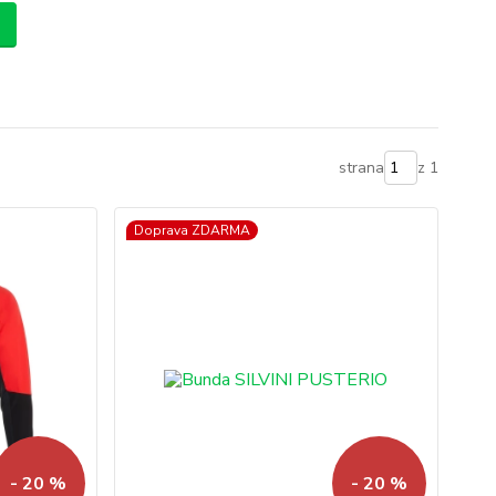
strana
z 1
Doprava ZDARMA
- 20 %
- 20 %