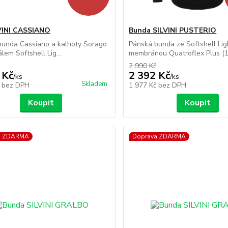
VINI CASSIANO
Bunda SILVINI PUSTERIO
bunda Cassiano a kalhoty Sorago
Pánská bunda ze Softshell Lig
lem Softshell Lig...
membránou Quatroflex Plus (10
2 990 Kč
 Kč
2 392 Kč
/
ks
/
ks
Skladem
č
bez DPH
1 977 Kč
bez DPH
Koupit
Koupit
a ZDARMA
Doprava ZDARMA