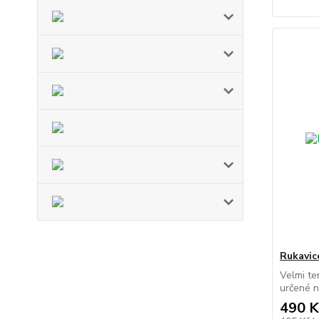
Rukavic
Velmi te
určené n
490 K