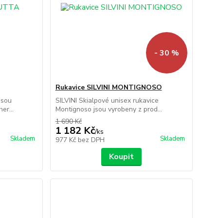
- 30 %
Rukavice SILVINI MONTIGNOSO
jsou
SILVINI Skialpové unisex rukavice
er...
Montignoso jsou vyrobeny z prod...
1 690 Kč
1 182 Kč
/
ks
Skladem
Skladem
977 Kč
bez DPH
Koupit