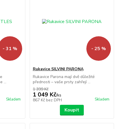
- 31 %
- 25 %
Rukavice SILVINI PARONA
ce
Rukavice Parona mají dvě důležité
 ...
přednosti – vaše prsty zahřejí ...
1 399 Kč
1 049 Kč
/
ks
Skladem
Skladem
867 Kč
bez DPH
Koupit