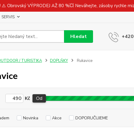
⚠️ Obrovský VÝPRODEJ AŽ 80 %💥 Neváhejte, zásoby rychle m
SERVIS
Hledat
+420
OUTDOOR / TURISTIKA
DOPLŇKY
Rukavice
vice
Kč
Od
adem
Novinka
Akce
DOPORUČUJEME