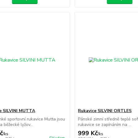
e SILVINI MUTTA
Rukavice SILVINI ORTLES
nké sportovní rukavice Mutta jsou
Pánské zimní středně teplé so
a běžecké lyžov...
rukavice se zapínáním na ...
č
999 Kč
/
ks
/
ks