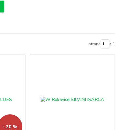
strana
z 1
- 20 %