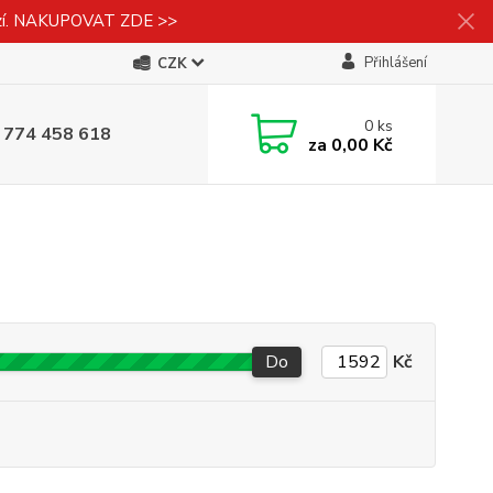
izí. NAKUPOVAT ZDE >>
Přihlášení
CZK
0
ks
 774 458 618
za
0,00 Kč
Do
Kč