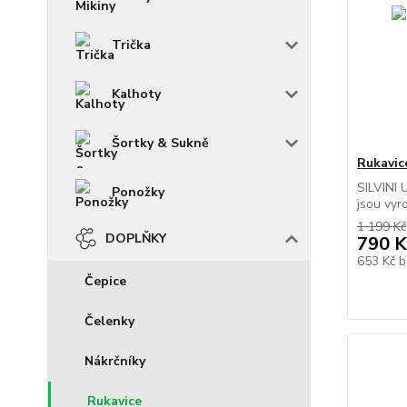
Trička
Kalhoty
Šortky & Sukně
Rukavic
SILVINI 
Ponožky
jsou vyro
1 199 Kč
DOPLŇKY
790 K
653 Kč
b
Čepice
Čelenky
Nákrčníky
Rukavice