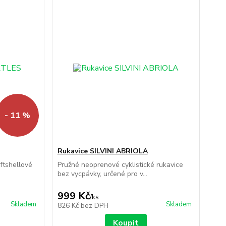
- 11 %
Rukavice SILVINI ABRIOLA
ftshellové
Pružné neoprenové cyklistické rukavice
bez vycpávky, určené pro v...
999 Kč
/
ks
Skladem
Skladem
826 Kč
bez DPH
Koupit