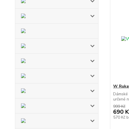
W Rukav
Dámské z
určené na
999 Kč
690 K
570 Kč
b