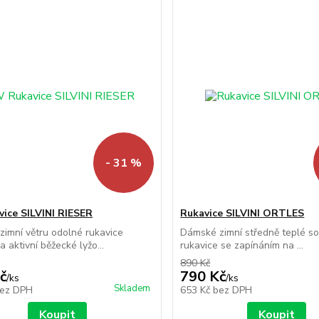
- 31 %
ice SILVINI RIESER
Rukavice SILVINI ORTLES
imní větru odolné rukavice
Dámské zimní středně teplé so
 aktivní běžecké lyžo...
rukavice se zapínáním na ...
890 Kč
č
790 Kč
/
ks
/
ks
Skladem
ez DPH
653 Kč
bez DPH
Koupit
Koupit