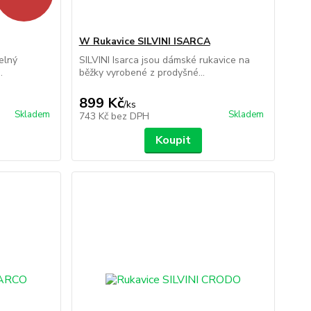
W Rukavice SILVINI ISARCA
elný
SILVINI Isarca jsou dámské rukavice na
.
běžky vyrobené z prodyšné...
899 Kč
/
ks
Skladem
Skladem
743 Kč
bez DPH
Koupit