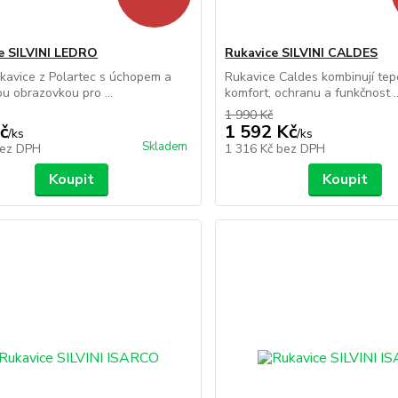
e SILVINI LEDRO
Rukavice SILVINI CALDES
kavice z Polartec s úchopem a
Rukavice Caldes kombinují tep
u obrazovkou pro ...
komfort, ochranu a funkčnost ..
1 990 Kč
č
1 592 Kč
/
ks
/
ks
Skladem
ez DPH
1 316 Kč
bez DPH
Koupit
Koupit