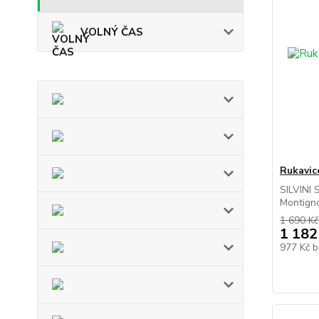
VOLNÝ ČAS
Rukavi
SILVINI 
Montigno
1 690 Kč
1 182
977 Kč
b