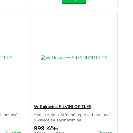
W Rukavice SILVINI ORTLES
ftshellové
Dámské zimní středně teplé softshellové
rukavice se zapínáním na ...
999 Kč
/
ks