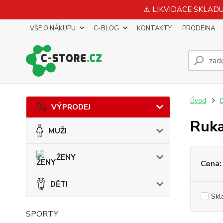
⚠️ LIKVIDACE SKLADU 
VŠE O NÁKUPU
C-BLOG
KONTAKTY
PRODEJNA
Úvod
VÝPRODEJ
Ruka
MUŽI
ŽENY
Cena:
DĚTI
Skl
SPORTY