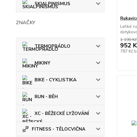
SKIALPINISMUS
Rukavic
ZNAČKY
Lehké ru
dotykovo
1 190 Kč
952 K
TERMOPRÁDLO
787 Kč
b
MIKINY
BIKE - CYKLISTIKA
RUN - BĚH
XC - BĚŽECKÉ LYŽOVÁNÍ
FITNESS - TĚLOCVIČNA