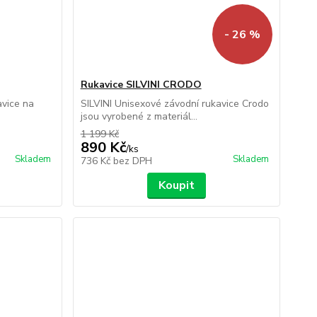
- 26 %
Rukavice SILVINI CRODO
avice na
SILVINI Unisexové závodní rukavice Crodo
jsou vyrobené z materiál...
1 199 Kč
890 Kč
/
ks
Skladem
Skladem
736 Kč
bez DPH
Koupit