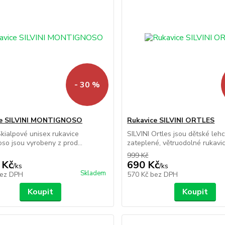
- 30 %
ce SILVINI MONTIGNOSO
Rukavice SILVINI ORTLES
Skialpové unisex rukavice
SILVINI Ortles jsou dětské leh
so jsou vyrobeny z prod...
zateplené, větruodolné rukavice
999 Kč
 Kč
690 Kč
/
ks
/
ks
Skladem
ez DPH
570 Kč
bez DPH
Koupit
Koupit