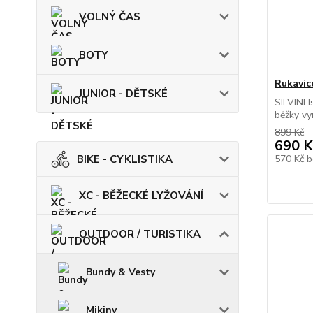
VOLNÝ ČAS
BOTY
Rukavic
JUNIOR - DĚTSKÉ
SILVINI 
běžky vy
899 Kč
690 K
BIKE - CYKLISTIKA
570 Kč
b
XC - BĚŽECKÉ LYŽOVÁNÍ
OUTDOOR / TURISTIKA
Bundy & Vesty
Mikiny