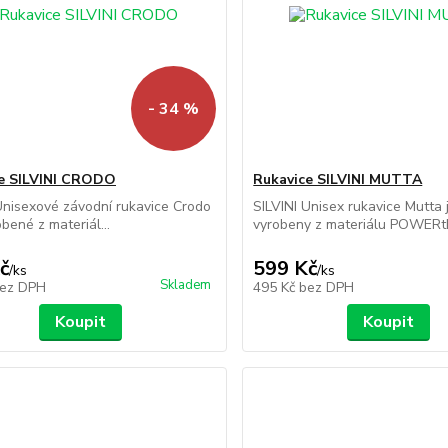
- 34 %
e SILVINI CRODO
Rukavice SILVINI MUTTA
Unisexové závodní rukavice Crodo
SILVINI Unisex rukavice Mutta 
bené z materiál...
vyrobeny z materiálu POWERth
č
599 Kč
/
ks
/
ks
Skladem
ez DPH
495 Kč
bez DPH
Koupit
Koupit