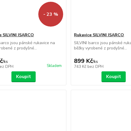
- 23 %
e SILVINI ISARCO
Rukavice SILVINI ISARCO
Isarco jsou pánské rukavice na
SILVINI Isarco jsou pánské ruk
robené z prodyšné...
běžky vyrobené z prodyšné...
č
899 Kč
/
ks
/
ks
Skladem
ez DPH
743 Kč
bez DPH
Koupit
Koupit