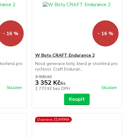
- 16 %
- 16 %
W Boty CRAFT Endurance 2
stvořená pro
Nová generace boty, která je stvořená pro
rychlost. Craft Enduran...
3 990 Kč
3 352 Kč
/
ks
Skladem
Skladem
2 770 Kč
bez DPH
Koupit
Doprava ZDARMA