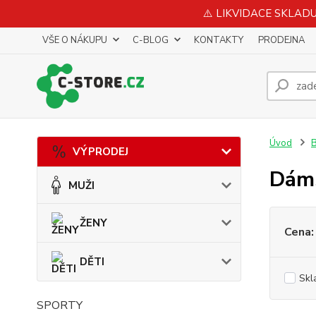
⚠️ LIKVIDACE SKLADU 
VŠE O NÁKUPU
C-BLOG
KONTAKTY
PRODEJNA
Úvod
VÝPRODEJ
Dám
MUŽI
ŽENY
Cena:
DĚTI
Skl
SPORTY