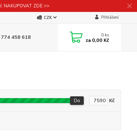
izí. NAKUPOVAT ZDE >>
Přihlášení
CZK
0
ks
 774 458 618
za
0,00 Kč
Do
Kč