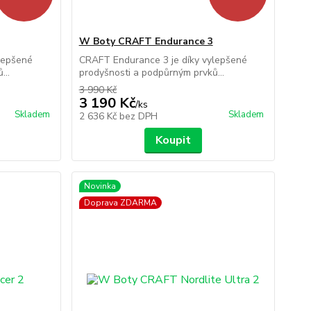
W Boty CRAFT Endurance 3
lepšené
CRAFT Endurance 3 je díky vylepšené
...
prodyšnosti a podpůrným prvků...
3 990 Kč
3 190 Kč
/
ks
Skladem
Skladem
2 636 Kč
bez DPH
Koupit
Novinka
Doprava ZDARMA