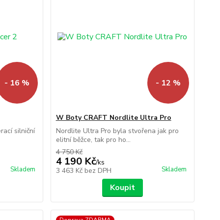
- 16 %
- 12 %
W Boty CRAFT Nordlite Ultra Pro
cí silniční
Nordlite Ultra Pro byla stvořena jak pro
elitní běžce, tak pro ho...
4 750 Kč
4 190 Kč
/
ks
Skladem
Skladem
3 463 Kč
bez DPH
Koupit