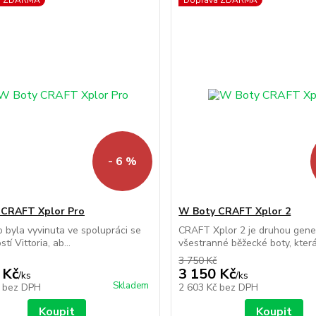
a ZDARMA
Doprava ZDARMA
- 6 %
 CRAFT Xplor Pro
W Boty CRAFT Xplor 2
o byla vyvinuta ve spolupráci se
CRAFT Xplor 2 je druhou gene
tí Vittoria, ab...
všestranné běžecké boty, která 
3 750 Kč
 Kč
3 150 Kč
/
ks
/
ks
Skladem
č
bez DPH
2 603 Kč
bez DPH
Koupit
Koupit