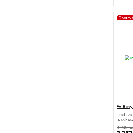
Doprav
W Boty 
Trailová
je vybav
3 990 Kč