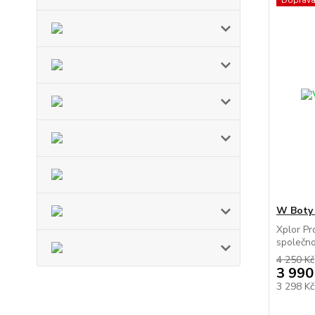
Doprav
W Boty
Xplor Pr
společnos
4 250 Kč
3 990
3 298 K