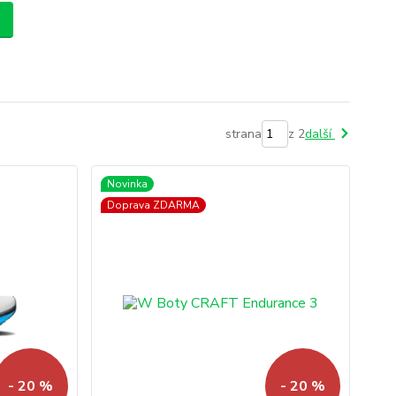
strana
z 2
další
Novinka
Doprava ZDARMA
- 20 %
- 20 %