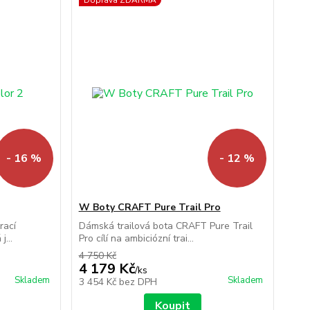
Doprava ZDARMA
- 16 %
- 12 %
W Boty CRAFT Pure Trail Pro
rací
Dámská trailová bota CRAFT Pure Trail
j...
Pro cílí na ambiciózní trai...
4 750 Kč
4 179 Kč
/
ks
Skladem
Skladem
3 454 Kč
bez DPH
Koupit