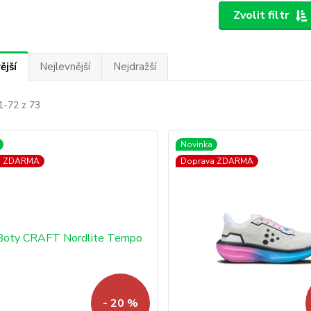
Zvolit filtr
ější
Nejlevnější
Nejdražší
1-72 z 73
Novinka
a ZDARMA
Doprava ZDARMA
- 20 %