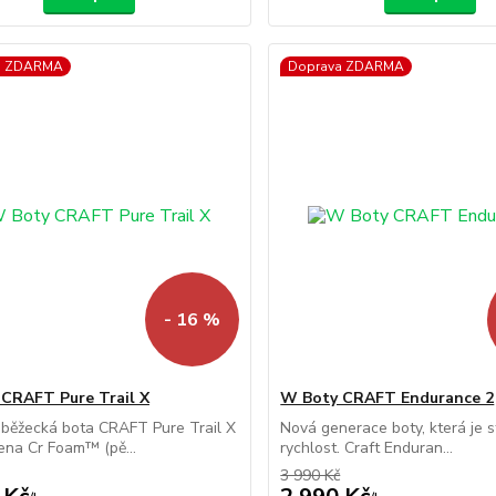
a ZDARMA
Doprava ZDARMA
- 16 %
CRAFT Pure Trail X
W Boty CRAFT Endurance 2
 běžecká bota CRAFT Pure Trail X
Nová generace boty, která je 
ena Cr Foam™ (pě...
rychlost. Craft Enduran...
3 990 Kč