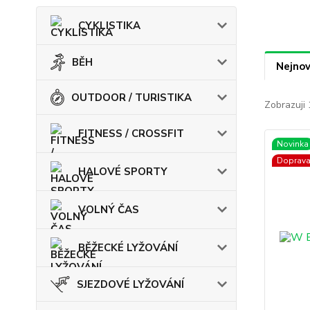
CYKLISTIKA
BĚH
Nejnov
OUTDOOR / TURISTIKA
Zobrazuji 
FITNESS / CROSSFIT
Novinka
Doprav
HALOVÉ SPORTY
VOLNÝ ČAS
BĚŽECKÉ LYŽOVÁNÍ
SJEZDOVÉ LYŽOVÁNÍ