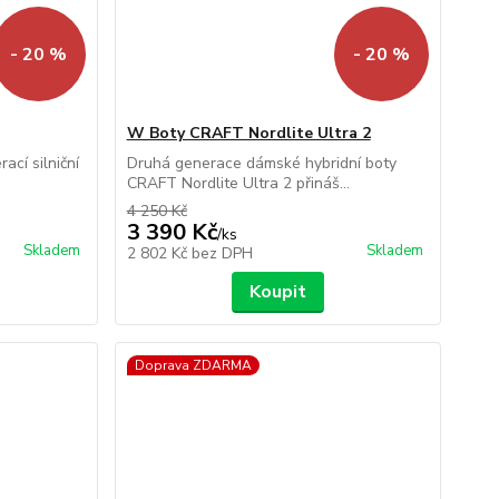
- 20 %
- 20 %
W Boty CRAFT Nordlite Ultra 2
cí silniční
Druhá generace dámské hybridní boty
CRAFT Nordlite Ultra 2 přináš...
4 250 Kč
3 390 Kč
/
ks
Skladem
Skladem
2 802 Kč
bez DPH
Koupit
Doprava ZDARMA