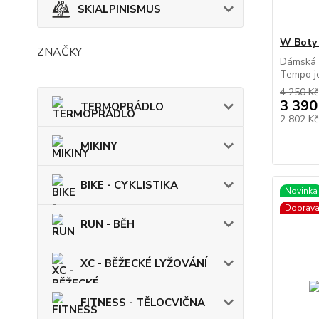
SKIALPINISMUS
W Boty
ZNAČKY
Dámská s
Tempo je
4 250 Kč
3 390
TERMOPRÁDLO
2 802 K
MIKINY
BIKE - CYKLISTIKA
Novinka
Doprav
RUN - BĚH
XC - BĚŽECKÉ LYŽOVÁNÍ
FITNESS - TĚLOCVIČNA