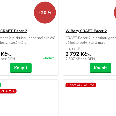
- 20 %
 CRAFT Pacer 2
W Boty CRAFT Pacer 2
cer 2 je druhou generací silniční
CRAFT Pacer 2 je druhou genera
oty, která má ...
běžecké boty, která má ...
3 490 Kč
 Kč
2 792 Kč
/
ks
/
ks
Skladem
č
bez DPH
2 307 Kč
bez DPH
Koupit
Koupit
Doprava ZDARMA
a ZDARMA