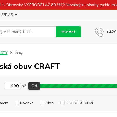
⚠️ Obrovský VÝPRODEJ AŽ 80 %💥 Neváhejte, zásoby rychle m
SERVIS
Hledat
+420
BOTY
Ženy
ská obuv CRAFT
Kč
Od
adem
Novinka
Akce
DOPORUČUJEME