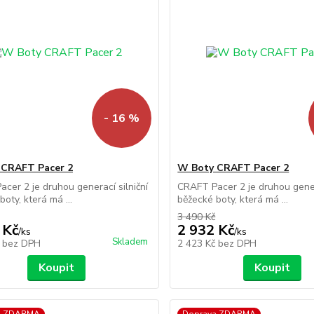
- 16 %
 CRAFT Pacer 2
W Boty CRAFT Pacer 2
cer 2 je druhou generací silniční
CRAFT Pacer 2 je druhou genera
oty, která má ...
běžecké boty, která má ...
3 490 Kč
 Kč
2 932 Kč
/
ks
/
ks
Skladem
č
bez DPH
2 423 Kč
bez DPH
Koupit
Koupit