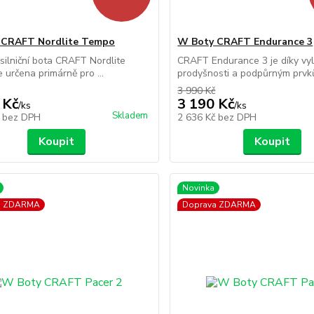
 CRAFT Nordlite Tempo
W Boty CRAFT Endurance 3
ilniční bota CRAFT Nordlite
CRAFT Endurance 3 je díky vy
 určena primárně pro ...
prodyšnosti a podpůrným prvků
3 990 Kč
 Kč
3 190 Kč
/
ks
/
ks
Skladem
č
bez DPH
2 636 Kč
bez DPH
Koupit
Koupit
Novinka
a ZDARMA
Doprava ZDARMA