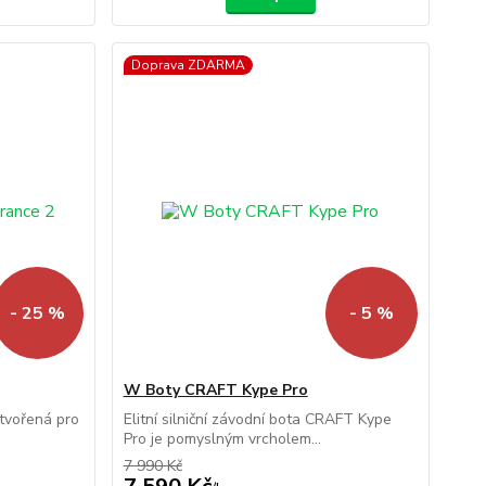
Doprava ZDARMA
- 25 %
- 5 %
W Boty CRAFT Kype Pro
stvořená pro
Elitní silniční závodní bota CRAFT Kype
Pro je pomyslným vrcholem...
7 990 Kč