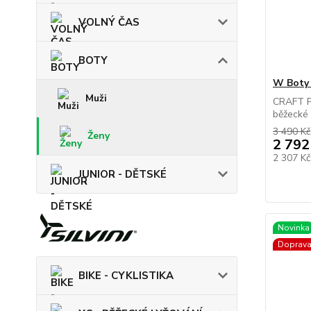
VOLNÝ ČAS
BOTY
W Boty
Muži
CRAFT Pa
běžecké b
3 490 Kč
Ženy
2 792
2 307 K
JUNIOR - DĚTSKÉ
Novinka
Doprav
BIKE - CYKLISTIKA