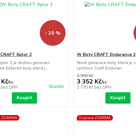
- 20 %
 CRAFT Xplor 2
W Boty CRAFT Endurance 2
lor 2 je druhou generací
Nová generace boty, která je 
é běžecké boty, která j...
rychlost. Craft Enduran...
3 990 Kč
 Kč
3 352 Kč
/
ks
/
ks
Skladem
č
bez DPH
2 770 Kč
bez DPH
Koupit
Koupit
a ZDARMA
Doprava ZDARMA