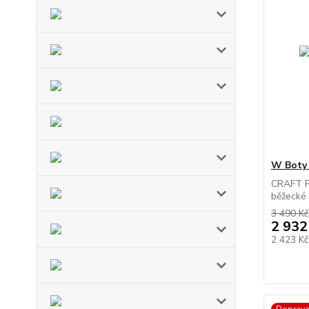
W Boty
CRAFT Pa
běžecké b
3 490 Kč
2 932
2 423 K