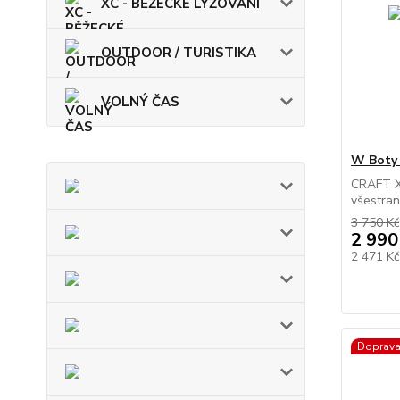
XC - BĚŽECKÉ LYŽOVÁNÍ
OUTDOOR / TURISTIKA
VOLNÝ ČAS
W Boty
CRAFT Xp
všestrann
3 750 Kč
2 990
2 471 K
Doprav