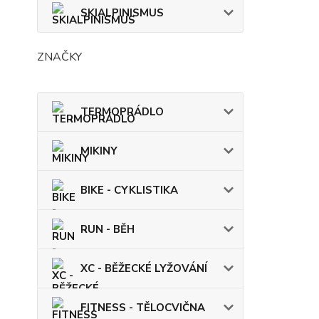
SKIALPINISMUS
ZNAČKY
TERMOPRÁDLO
MIKINY
BIKE - CYKLISTIKA
RUN - BĚH
XC - BĚŽECKÉ LYŽOVÁNÍ
FITNESS - TĚLOCVIČNA