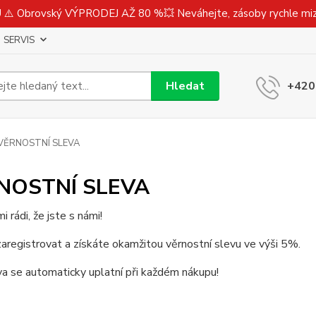
⚠️ Obrovský VÝPRODEJ AŽ 80 %💥 Neváhejte, zásoby rychle m
SERVIS
Hledat
+420
VĚRNOSTNÍ SLEVA
NOSTNÍ SLEVA
 rádi, že jste s námi!
zaregistrovat a získáte okamžitou věrnostní slevu ve výši 5%.
a se automaticky uplatní při každém nákupu!