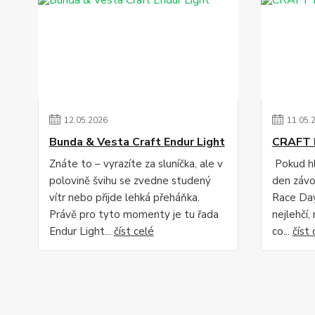
12
.
05
.
2026
11
.
05
.
Bunda & Vesta Craft Endur Light
CRAFT 
Znáte to – vyrazíte za sluníčka, ale v
Pokud hl
polovině švihu se zvedne studený
den závo
vítr nebo přijde lehká přeháňka.
Race Day
Právě pro tyto momenty je tu řada
nejlehčí,
Endur Light...
číst celé
co...
číst 