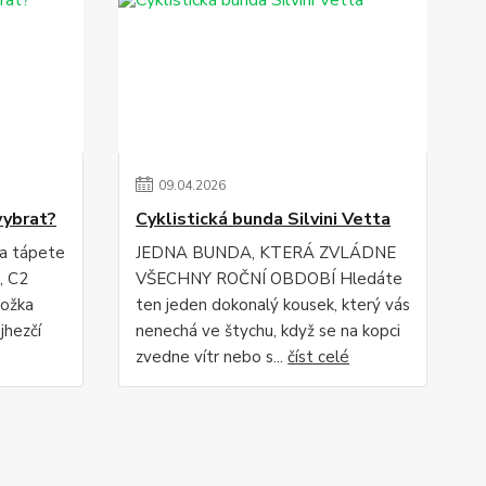
09
.
04
.
2026
vybrat?
Cyklistická bunda Silvini Vetta
 a tápete
JEDNA BUNDA, KTERÁ ZVLÁDNE
, C2
VŠECHNY ROČNÍ OBDOBÍ Hledáte
ložka
ten jeden dokonalý kousek, který vás
jhezčí
nenechá ve štychu, když se na kopci
zvedne vítr nebo s...
číst celé