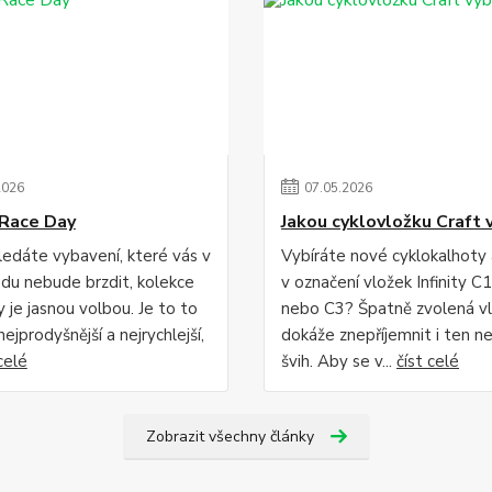
2026
07
.
05
.
2026
Race Day
Jakou cyklovložku Craft 
edáte vybavení, které vás v
Vybíráte nové cyklokalhoty
du nebude brzdit, kolekce
v označení vložek Infinity C1
 je jasnou volbou. Je to to
nebo C3? Špatně zvolená v
 nejprodyšnější a nejrychlejší,
dokáže znepříjemnit i ten ne
celé
švih. Aby se v...
číst celé
Zobrazit všechny články