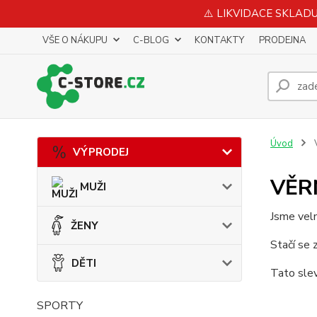
⚠️ LIKVIDACE SKLADU 
VŠE O NÁKUPU
C-BLOG
KONTAKTY
PRODEJNA
Úvod
VÝPRODEJ
VĚR
MUŽI
Jsme velmi
ŽENY
Stačí se 
DĚTI
Tato slev
SPORTY