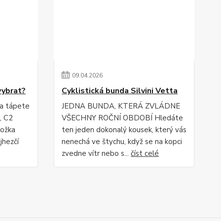
09
.
04
.
2026
vybrat?
Cyklistická bunda Silvini Vetta
 a tápete
JEDNA BUNDA, KTERÁ ZVLÁDNE
, C2
VŠECHNY ROČNÍ OBDOBÍ Hledáte
ložka
ten jeden dokonalý kousek, který vás
jhezčí
nenechá ve štychu, když se na kopci
zvedne vítr nebo s...
číst celé