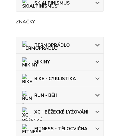
SKIALPINISMUS
ZNAČKY
TERMOPRÁDLO
MIKINY
BIKE - CYKLISTIKA
RUN - BĚH
XC - BĚŽECKÉ LYŽOVÁNÍ
FITNESS - TĚLOCVIČNA