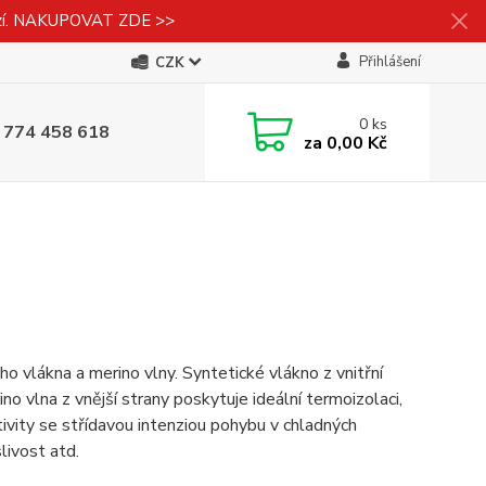
izí. NAKUPOVAT ZDE >>
Přihlášení
CZK
0
ks
 774 458 618
za
0,00 Kč
ho vlákna a merino vlny. Syntetické vlákno z vnitřní
no vlna z vnější strany poskytuje ideální termoizolaci,
ivity se střídavou intenziou pohybu v chladných
livost atd.