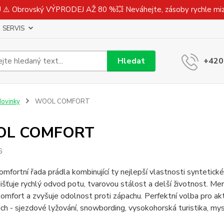
⚠️ Obrovský VÝPRODEJ AŽ 80 %💥 Neváhejte, zásoby rychle m
SERVIS
Hledat
+420
ovinky
WOOL COMFORT
L COMFORT
6
mfortní řada prádla kombinující ty nejlepší vlastnosti syntetické
jišťuje rychlý odvod potu, tvarovou stálost a delší životnost. Meri
omfort a zvyšuje odolnost proti zápachu. Perfektní volba pro akt
h - sjezdové lyžování, snowbording, vysokohorská turistika, mys