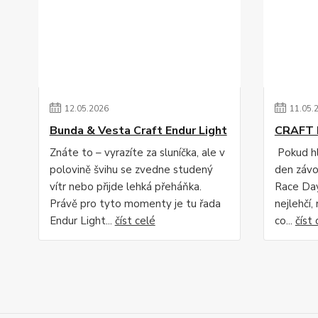
12
.
05
.
2026
11
.
05
.
Bunda & Vesta Craft Endur Light
CRAFT 
Znáte to – vyrazíte za sluníčka, ale v
Pokud hl
polovině švihu se zvedne studený
den závo
vítr nebo přijde lehká přeháňka.
Race Day
Právě pro tyto momenty je tu řada
nejlehčí,
Endur Light...
číst celé
co...
číst 