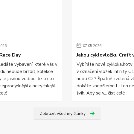
2026
07
.
05
.
2026
Race Day
Jakou cyklovložku Craft 
edáte vybavení, které vás v
Vybíráte nové cyklokalhoty
du nebude brzdit, kolekce
v označení vložek Infinity C1
 je jasnou volbou. Je to to
nebo C3? Špatně zvolená v
 nejprodyšnější a nejrychlejší,
dokáže znepříjemnit i ten ne
celé
švih. Aby se v...
číst celé
Zobrazit všechny články