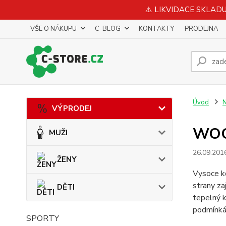
⚠️ LIKVIDACE SKLADU 
VŠE O NÁKUPU
C-BLOG
KONTAKTY
PRODEJNA
Úvod
N
VÝPRODEJ
WOO
MUŽI
26.09.201
ŽENY
Vysoce ko
strany za
DĚTI
tepelný k
podmínkác
SPORTY