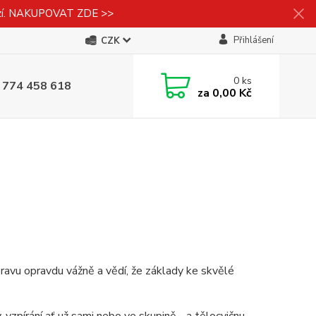
izí. NAKUPOVAT ZDE >>
Přihlášení
CZK
0
ks
 774 458 618
za
0,00 Kč
pravu opravdu vážně a vědí, že základy ke skvělé