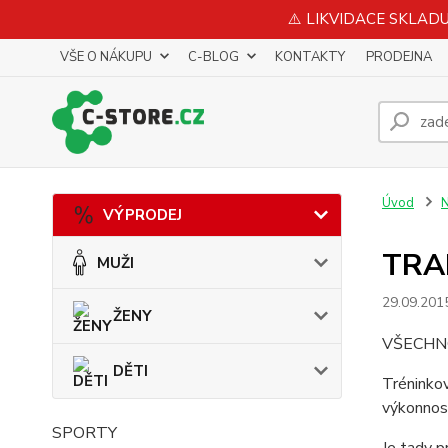
⚠️ LIKVIDACE SKLADU 
VŠE O NÁKUPU
C-BLOG
KONTAKTY
PRODEJNA
Úvod
N
VÝPRODEJ
TRA
MUŽI
29.09.201
ŽENY
VŠECHN
DĚTI
Tréninkov
výkonnost
SPORTY