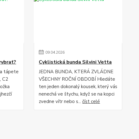
09
.
04
.
2026
vybrat?
Cyklistická bunda Silvini Vetta
 a tápete
JEDNA BUNDA, KTERÁ ZVLÁDNE
, C2
VŠECHNY ROČNÍ OBDOBÍ Hledáte
ložka
ten jeden dokonalý kousek, který vás
jhezčí
nenechá ve štychu, když se na kopci
zvedne vítr nebo s...
číst celé