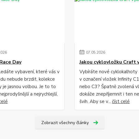
2026
07
.
05
.
2026
Race Day
Jakou cyklovložku Craft 
edáte vybavení, které vás v
Vybíráte nové cyklokalhoty
du nebude brzdit, kolekce
v označení vložek Infinity C1
 je jasnou volbou. Je to to
nebo C3? Špatně zvolená v
 nejprodyšnější a nejrychlejší,
dokáže znepříjemnit i ten ne
celé
švih. Aby se v...
číst celé
Zobrazit všechny články