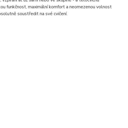
 vzpírání ať už sami nebo ve skupině - a tělocvičnu
okou funkčnost, maximální komfort a neomezenou volnost
solutně soustředit na své cvičení.