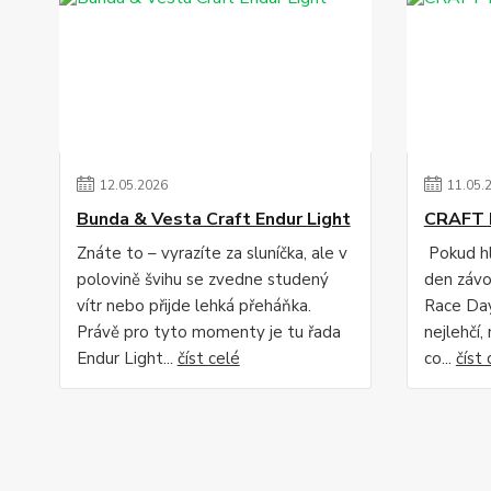
12
.
05
.
2026
11
.
05
.
Bunda & Vesta Craft Endur Light
CRAFT 
Znáte to – vyrazíte za sluníčka, ale v
Pokud hl
polovině švihu se zvedne studený
den závo
vítr nebo přijde lehká přeháňka.
Race Day
Právě pro tyto momenty je tu řada
nejlehčí,
Endur Light...
číst celé
co...
číst 