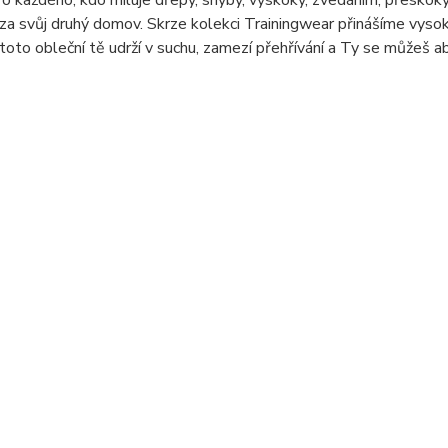
ro každého, kdo miluje dřepy, shyby, výskoky, zvedáním, přeskoky,
za svůj druhý domov. Skrze kolekci Trainingwear přinášíme vys
toto obleční tě udrží v suchu, zamezí přehřívání a Ty se můžeš ab