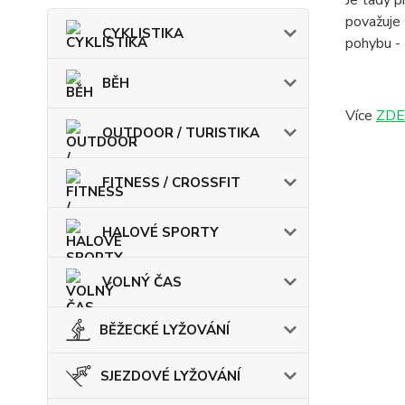
Je tady p
považuje 
CYKLISTIKA
pohybu - 
BĚH
Více
ZDE
OUTDOOR / TURISTIKA
FITNESS / CROSSFIT
HALOVÉ SPORTY
VOLNÝ ČAS
BĚŽECKÉ LYŽOVÁNÍ
SJEZDOVÉ LYŽOVÁNÍ