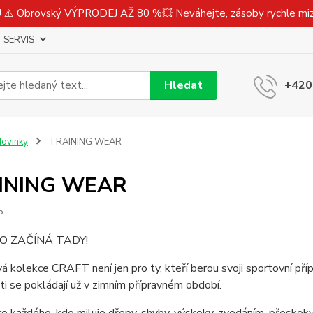
⚠️ Obrovský VÝPRODEJ AŽ 80 %💥 Neváhejte, zásoby rychle m
SERVIS
Hledat
+420
ovinky
TRAINING WEAR
INING WEAR
5
O ZAČÍNÁ TADY!
á kolekce CRAFT není jen pro ty, kteří berou svoji sportovní pří
i se pokládají už v zimním přípravném období.