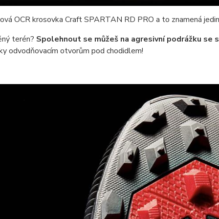
 nová OCR krosovka Craft SPARTAN RD PRO a to znamená jedi
ný terén?
Spolehnout se můžeš na agresivní podrážku se sk
íky odvodňovacím otvorům pod chodidlem!