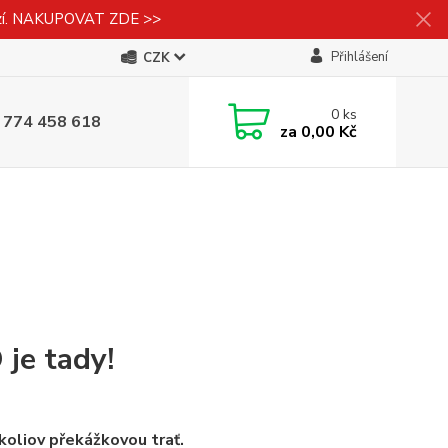
izí. NAKUPOVAT ZDE >>
Přihlášení
CZK
0
ks
 774 458 618
za
0,00 Kč
e tady!
oliov překážkovou trať.