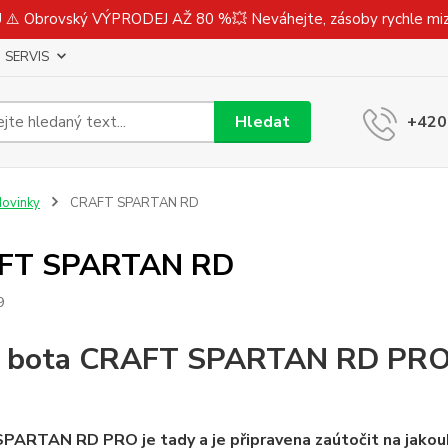
⚠️ Obrovský VÝPRODEJ AŽ 80 %💥 Neváhejte, zásoby rychle m
SERVIS
Hledat
+420
ovinky
CRAFT SPARTAN RD
FT SPARTAN RD
9
 bota CRAFT SPARTAN RD PRO j
ARTAN RD PRO je tady a je připravena zaútočit na jakouk