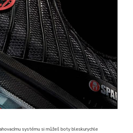
hovacímu systému si můžeš boty bleskurychle