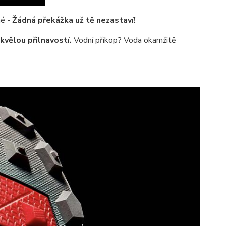
né -
Žádná překážka už tě nezastaví!
vělou přilnavostí.
Vodní příkop? Voda okamžitě