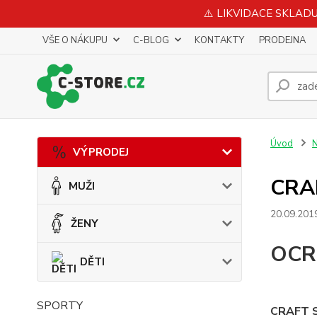
⚠️ LIKVIDACE SKLADU 
VŠE O NÁKUPU
C-BLOG
KONTAKTY
PRODEJNA
Úvod
N
VÝPRODEJ
CRA
MUŽI
20.09.201
ŽENY
OCR
DĚTI
SPORTY
CRAFT SP