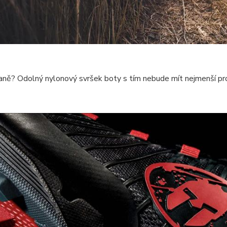
laně? Odolný nylonový svršek boty s tím nebude mít nejmenší pr