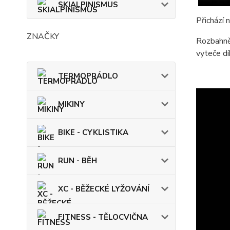
SKIALPINISMUS
Přichází
ZNAČKY
Rozbahně
vyteče d
TERMOPRÁDLO
MIKINY
BIKE - CYKLISTIKA
RUN - BĚH
XC - BĚŽECKÉ LYŽOVÁNÍ
FITNESS - TĚLOCVIČNA