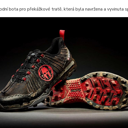
dní bota pro překážkové tratě, která byla navržena a vyvinuta sp