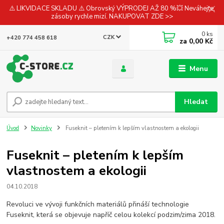
⚠️ LIKVIDACE SKLADU ⚠️ Obrovský VÝPRODEJ AŽ 80 %💥 Neváhejte,
zásoby rychle mizí. NAKUPOVAT ZDE >>
0
ks
CZK
+420 774 458 618
za
0,00 Kč
Menu
Hledat
Úvod
Novinky
Fuseknit – pletením k lepším vlastnostem a ekologii
Fuseknit – pletením k lepším
vlastnostem a ekologii
04.10.2018
Revoluci ve vývoji funkčních materiálů přináší technologie
Fuseknit, která se objevuje napříč celou kolekcí podzim/zima 2018.