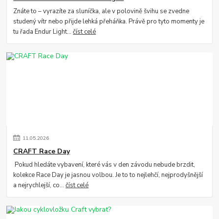
Znáte to – vyrazíte za sluníčka, ale v polovině švihu se zvedne
studený vítr nebo přijde lehká přeháňka. Právě pro tyto momenty je
tu řada Endur Light...
číst celé
11
.
05
.
2026
CRAFT Race Day
Pokud hledáte vybavení, které vás v den závodu nebude brzdit,
kolekce Race Day je jasnou volbou. Je to to nejlehčí, nejprodyšnější
a nejrychlejší, co...
číst celé