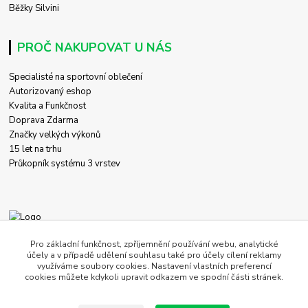
Běžky Silvini
PROČ NAKUPOVAT U NÁS
Specialisté na sportovní oblečení
Autorizovaný eshop
Kvalita a Funkčnost
Doprava Zdarma
Značky velkých výkonů
15 let na trhu
Průkopník systému 3 vrstev
+420 774 458 618
Pro základní funkčnost, zpříjemnění používání webu, analytické
účely a v případě udělení souhlasu také pro účely cílení reklamy
využíváme soubory cookies. Nastavení vlastních preferencí
obchod@c-store.cz
cookies můžete kdykoli upravit odkazem ve spodní části stránek.