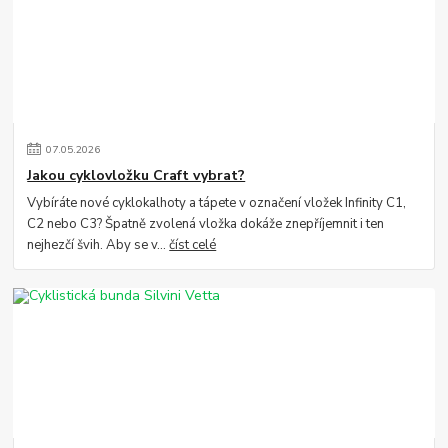
07
.
05
.
2026
Jakou cyklovložku Craft vybrat?
Vybíráte nové cyklokalhoty a tápete v označení vložek Infinity C1,
C2 nebo C3? Špatně zvolená vložka dokáže znepříjemnit i ten
nejhezčí švih. Aby se v...
číst celé