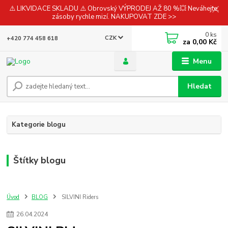
⚠️ LIKVIDACE SKLADU ⚠️ Obrovský VÝPRODEJ AŽ 80 %💥 Neváhejte,
zásoby rychle mizí. NAKUPOVAT ZDE >>
0
ks
CZK
+420 774 458 618
za
0,00 Kč
Menu
Hledat
Kategorie blogu
Štítky blogu
Úvod
BLOG
SILVINI Riders
26
.
04
.
2024