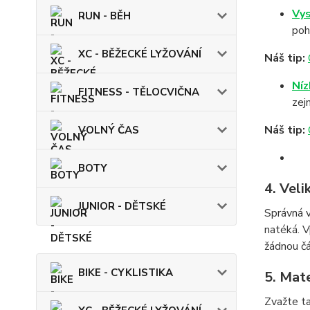
Vys
RUN - BĚH
poh
XC - BĚŽECKÉ LYŽOVÁNÍ
Náš tip:
Níz
FITNESS - TĚLOCVIČNA
zej
Náš tip:
VOLNÝ ČAS
BOTY
4. Veli
JUNIOR - DĚTSKÉ
Správná v
natéká. V
žádnou čá
BIKE - CYKLISTIKA
5. Mat
Zvažte ta