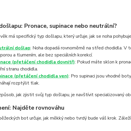
 došlapu: Pronace, supinace nebo neutrální?
věk má specifický typ došlapu, který určuje, jak se noha pohybuje
trální došlap
: Noha dopadá rovnoměrně na střed chodidla. V 
porou a tlumením, ale bez speciálních korekcí.
nace (přetáčení chodidla dovnitř)
: Pokud máte sklon k pronaci
řní stranu chodidla.
inace (přetáčení chodidla ven)
: Pro supinaci jsou vhodné boty
áhají rozptýlit tlak.
způsob, jak zjistit svůj typ došlapu, je navštívit specializovaný o
mení: Najděte rovnováhu
ěžeckých bot určuje, jak měkký nebo tvrdý bude váš krok. Záleží n