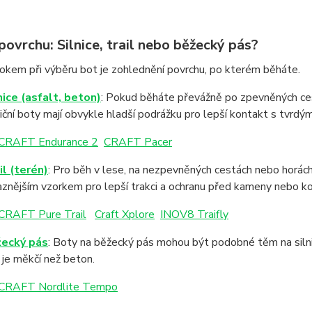
povrchu: Silnice, trail nebo běžecký pás?
okem při výběru bot je zohlednění povrchu, po kterém běháte.
nice (asfalt, beton)
: Pokud běháte převážně po zpevněných ce
niční boty mají obvykle hladší podrážku pro lepší kontakt s tvrd
CRAFT Endurance 2
CRAFT Pacer
il (terén)
: Pro běh v lese, na nezpevněných cestách nebo horách j
aznějším vzorkem pro lepší trakci a ochranu před kameny nebo ko
CRAFT Pure Trail
Craft Xplore
INOV8 Traifly
ecký pás
: Boty na běžecký pás mohou být podobné těm na silni
 je měkčí než beton.
CRAFT Nordlite Tempo