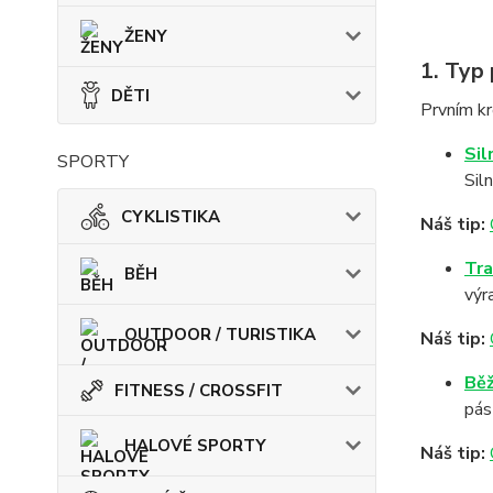
ŽENY
1. Typ 
DĚTI
Prvním kr
Sil
SPORTY
Sil
CYKLISTIKA
Náš tip:
Tra
BĚH
výr
OUTDOOR / TURISTIKA
Náš tip:
Běž
FITNESS / CROSSFIT
pás
HALOVÉ SPORTY
Náš tip: