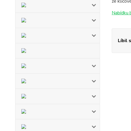
že klíčov
Nabídku 
Líbil 