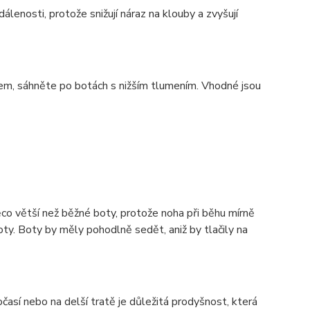
lenosti, protože snižují náraz na klouby a zvyšují
em, sáhněte po botách s nižším tlumením. Vhodné jsou
co větší než běžné boty, protože noha při běhu mírně
ty. Boty by měly pohodlně sedět, aniž by tlačily na
así nebo na delší tratě je důležitá prodyšnost, která