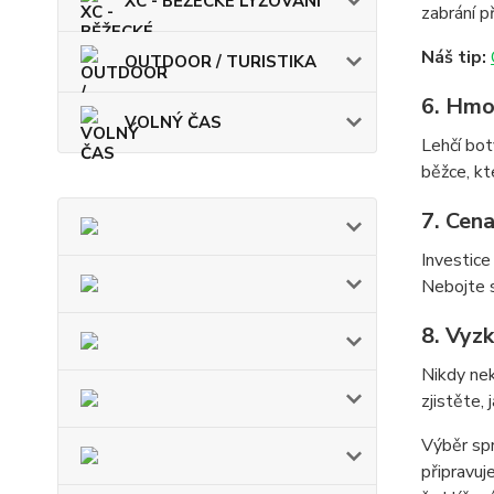
XC - BĚŽECKÉ LYŽOVÁNÍ
zabrání 
Náš tip:
OUTDOOR / TURISTIKA
6. Hmo
VOLNÝ ČAS
Lehčí bot
běžce, kte
7. Cena
Investice
Nebojte s
8. Vyzk
Nikdy nek
zjistěte,
Výběr spr
připravuj