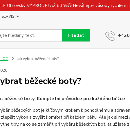
⚠️ Obrovský VÝPRODEJ AŽ 80 %💥 Neváhejte, zásoby rychle m
SERVIS
Hledat
+420
BLOG
Jak vybrat běžecké boty?
2026
vybrat běžecké boty?
at běžecké boty: Kompletní průvodce pro každého běžce
výběr běžeckých bot je klíčovým krokem k pohodlnému a zdravé
 zlepšit výkon a zvýšit komfort při každém běhu. Ale jak si mez
tne tipy, na co se zaměřit při výběru běžeckých bot, ať už jste 