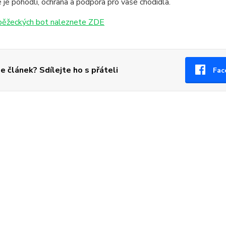
é je pohodlí, ochrana a podpora pro vaše chodidla.
běžeckých bot naleznete ZDE
se článek? Sdílejte ho s přáteli
Fac