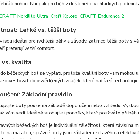
přehřátí nohou. Naopak pro běh v dešti nebo v chladných podmí
CRAFT Nordlite Ultra
Craft Xplore
CRAFT Endurance 2
tnost: Lehké vs. těžší boty
y jsou ideální pro rychlejší běhy a závody, zatímco těžší boty s 
ří preferují větší komfort.
 vs. kvalita
 do běžeckých bot se vyplatí, protože kvalitní boty vám mohou u
e investovat do osvědčených značek, které nabízejí technologi
oušení: Základní pravidlo
upujte boty pouze na základě doporučení nebo vzhledu. Vyzkouše
 jak vám sedí. Ideálně si obujte i ponožky, které používáte při běhu
ávných běžeckých bot je individuální záležitost, která závisí na 
ete na maraton, správné boty jsou základem zdravého a efektivní