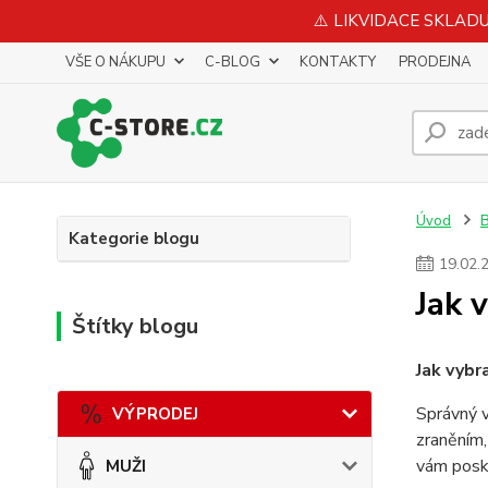
⚠️ LIKVIDACE SKLADU 
VŠE O NÁKUPU
C-BLOG
KONTAKTY
PRODEJNA
Úvod
Kategorie blogu
19
.
02
.
Jak 
Štítky blogu
Jak vybr
Správný 
VÝPRODEJ
zraněním,
vám posky
MUŽI