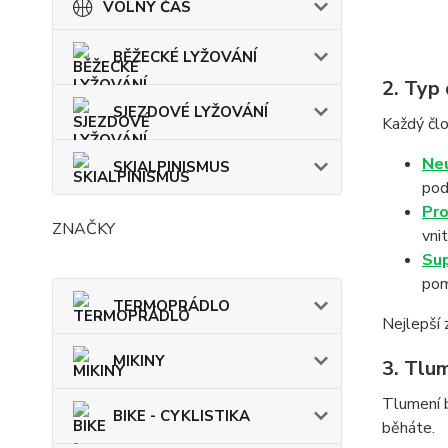
VOLNÝ ČAS
BĚŽECKÉ LYŽOVÁNÍ
2. Typ
SJEZDOVÉ LYŽOVÁNÍ
Každý člo
Neu
SKIALPINISMUS
pod
Pro
ZNAČKY
vnit
Sup
pom
TERMOPRÁDLO
Nejlepší 
MIKINY
3. Tlu
Tlumení b
BIKE - CYKLISTIKA
běháte.