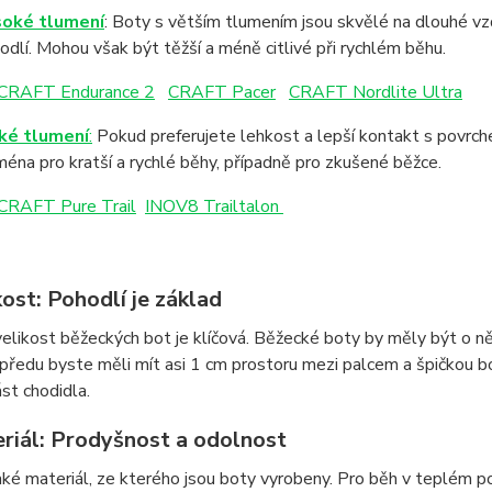
oké tlumení
: Boty s větším tlumením jsou skvělé na dlouhé vzdá
odlí. Mohou však být těžší a méně citlivé při rychlém běhu.
CRAFT Endurance 2
CRAFT Pacer
CRAFT Nordlite Ultra
ké tlumení
:
Pokud preferujete lehkost a lepší kontakt s povrch
ména pro kratší a rychlé běhy, případně pro zkušené běžce.
CRAFT Pure Trail
INOV8 Trailtalon
kost: Pohodlí je základ
elikost běžeckých bot je klíčová. Běžecké boty by měly být o ně
předu byste měli mít asi 1 cm prostoru mezi palcem a špičkou bo
st chodidla.
eriál: Prodyšnost a odolnost
ké materiál, ze kterého jsou boty vyrobeny. Pro běh v teplém poč