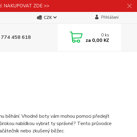
izí. NAKUPOVAT ZDE >>
Přihlášení
CZK
0
ks
 774 458 618
za
0,00 Kč
mu běhání. Vhodné boty vám mohou pomoci předejít
i širokou nabídkou vybrat ty správné? Tento průvodce
začátečník nebo zkušený běžec.